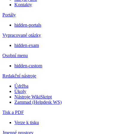
Kontakty
Portály
hidden-portals
Vypracované otázky
hidden-exam
Osobní menu
hidden-custom
Redakční nástroje
Údržba
Úkoly
Nástroje WikiSkript
Zammad (Helpdesk WS)
Tisk a PDF
Verze k tisku
Jmenné prostory