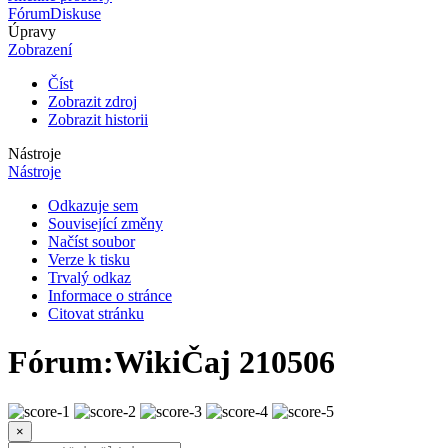
Fórum
Diskuse
Úpravy
Zobrazení
Číst
Zobrazit zdroj
Zobrazit historii
Nástroje
Nástroje
Odkazuje sem
Související změny
Načíst soubor
Verze k tisku
Trvalý odkaz
Informace o stránce
Citovat stránku
Fórum
:
WikiČaj 210506
×