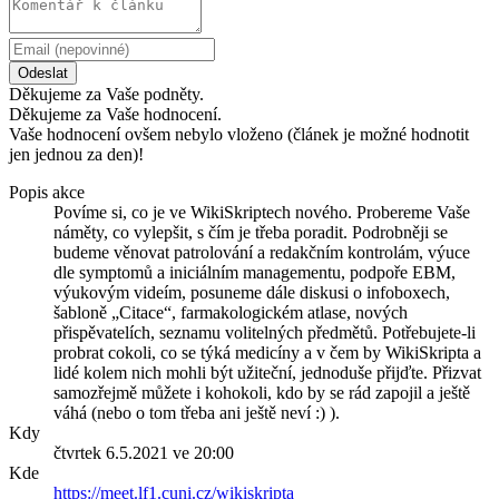
Odeslat
Děkujeme za Vaše podněty.
Děkujeme za Vaše hodnocení.
Vaše hodnocení ovšem nebylo vloženo (článek je možné hodnotit
jen jednou za den)!
Popis akce
Povíme si, co je ve WikiSkriptech nového. Probereme Vaše
náměty, co vylepšit, s čím je třeba poradit. Podrobněji se
budeme věnovat patrolování a redakčním kontrolám, výuce
dle symptomů a iniciálním managementu, podpoře EBM,
výukovým videím, posuneme dále diskusi o infoboxech,
šabloně „Citace“, farmakologickém atlase, nových
přispěvatelích, seznamu volitelných předmětů. Potřebujete-li
probrat cokoli, co se týká medicíny a v čem by WikiSkripta a
lidé kolem nich mohli být užiteční, jednoduše přijďte. Přizvat
samozřejmě můžete i kohokoli, kdo by se rád zapojil a ještě
váhá (nebo o tom třeba ani ještě neví :) ).
Kdy
čtvrtek 6.5.2021 ve 20:00
Kde
https://meet.lf1.cuni.cz/wikiskripta