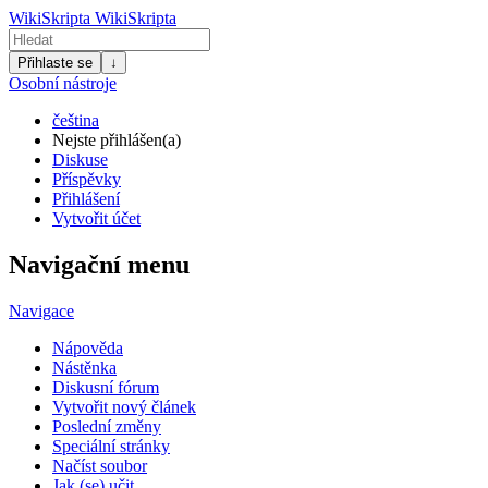
WikiSkripta
WikiSkripta
Přihlaste se
↓
Osobní nástroje
čeština
Nejste přihlášen(a)
Diskuse
Příspěvky
Přihlášení
Vytvořit účet
Navigační menu
Navigace
Nápověda
Nástěnka
Diskusní fórum
Vytvořit nový článek
Poslední změny
Speciální stránky
Načíst soubor
Jak (se) učit