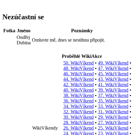
Nezúčastní se
Fotka
Jméno
Poznámky
Ondřej
Omluvte mě, dnes se nestihnu připojit.
Dubina
Proběhlé WikiAkce
50. WikiVíkend
•
49. WikiVíkend
•
48. WikiVíkend
•
47. WikiVíkend
•
46. WikiVíkend
•
45. WikiVíkend
•
44. WikiVíkend
•
43. WikiVíkend
•
42. WikiVíkend
•
41. WikiVíkend
•
40. WikiVíkend
•
39. WikiVíkend
•
38. WikiVíkend
•
37. WikiVíkend
•
36. WikiVíkend
•
35. WikiVíkend
•
34. WikiVíkend
•
33. WikiVíkend
•
32. WikiVíkend
•
31. WikiVíkend
•
30. WikiVíkend
•
29. WikiVíkend
•
28. WikiVíkend
•
27. WikiVíkend
•
WikiVíkendy
26. WikiVíkend
•
25. WikiVíkend
•
24. WikiVíkend
•
23. WikiVíkend
•