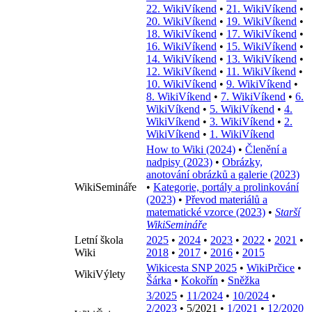
22. WikiVíkend
•
21. WikiVíkend
•
20. WikiVíkend
•
19. WikiVíkend
•
18. WikiVíkend
•
17. WikiVíkend
•
16. WikiVíkend
•
15. WikiVíkend
•
14. WikiVíkend
•
13. WikiVíkend
•
12. WikiVíkend
•
11. WikiVíkend
•
10. WikiVíkend
•
9. WikiVíkend
•
8. WikiVíkend
•
7. WikiVíkend
•
6.
WikiVíkend
•
5. WikiVíkend
•
4.
WikiVíkend
•
3. WikiVíkend
•
2.
WikiVíkend
•
1. WikiVíkend
How to Wiki (2024)
•
Členění a
nadpisy (2023)
•
Obrázky,
anotování obrázků a galerie (2023)
WikiSemináře
•
Kategorie, portály a prolinkování
(2023)
•
Převod materiálů a
matematické vzorce (2023)
•
Starší
WikiSemináře
Letní škola
2025
•
2024
•
2023
•
2022
•
2021
•
Wiki
2018
•
2017
•
2016
•
2015
Wikicesta SNP 2025
•
WikiPrčice
•
WikiVýlety
Šárka
•
Kokořín
•
Sněžka
3/2025
•
11/2024
•
10/2024
•
2/2023
•
5/2021
•
1/2021
•
12/2020