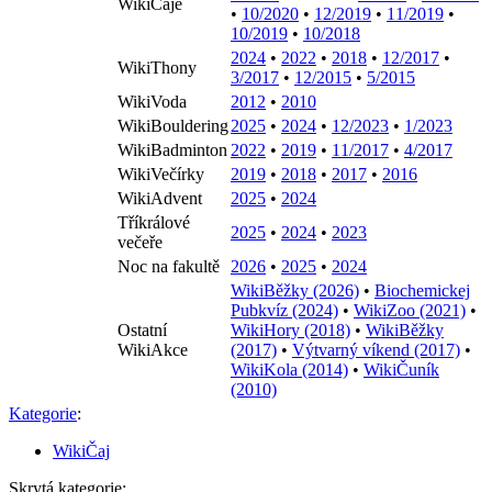
WikiČaje
•
10/2020
•
12/2019
•
11/2019
•
10/2019
•
10/2018
2024
•
2022
•
2018
•
12/2017
•
WikiThony
3/2017
•
12/2015
•
5/2015
WikiVoda
2012
•
2010
WikiBouldering
2025
•
2024
•
12/2023
•
1/2023
WikiBadminton
2022
•
2019
•
11/2017
•
4/2017
WikiVečírky
2019
•
2018
•
2017
•
2016
WikiAdvent
2025
•
2024
Tříkrálové
2025
•
2024
•
2023
večeře
Noc na fakultě
2026
•
2025
•
2024
WikiBěžky (2026)
•
Biochemickej
Pubkvíz (2024)
•
WikiZoo (2021)
•
Ostatní
WikiHory (2018)
•
WikiBěžky
WikiAkce
(2017)
•
Výtvarný víkend (2017)
•
WikiKola (2014)
•
WikiČuník
(2010)
Kategorie
:
WikiČaj
Skrytá kategorie: