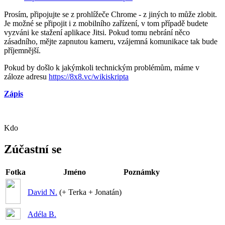
Prosím, připojujte se z prohlížeče Chrome - z jiných to může zlobit.
Je možné se připojit i z mobilního zařízení, v tom případě budete
vyzváni ke stažení aplikace Jitsi. Pokud tomu nebrání něco
zásadního, mějte zapnutou kameru, vzájemná komunikace tak bude
příjemnější.
Pokud by došlo k jakýmkoli technickým problémům, máme v
záloze adresu
https://8x8.vc/wikiskripta
Zápis
Kdo
Zúčastní se
Fotka
Jméno
Poznámky
David N.
(+ Terka + Jonatán)
Adéla B.