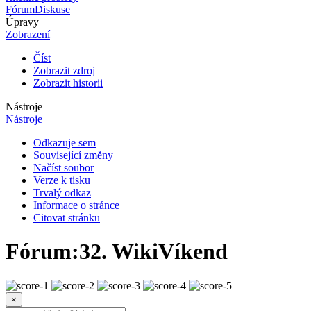
Fórum
Diskuse
Úpravy
Zobrazení
Číst
Zobrazit zdroj
Zobrazit historii
Nástroje
Nástroje
Odkazuje sem
Související změny
Načíst soubor
Verze k tisku
Trvalý odkaz
Informace o stránce
Citovat stránku
Fórum
:
32. WikiVíkend
×