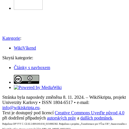
Kategorie
:
WikiVíkend
Skrytá kategorie:
Články s navboxem
Stránka byla naposledy změněna 8. 11. 2024. – WikiSkripta, projekt
Univerzity Karlovy • ISSN 1804-6517 • e-mail:
info@wikiskripta.eu
.
Text je dostupný pod licencí
Creative Commons Uveďte původ 4.0
při dodržení případných
autorských práv
a
dalších podmínek
.
Podpořeno OP VVV č. CZ.02.2.69/0.0/0.0/16_015/0002362. Podpořeno z projektu „Transformace pro VŠ na UK“, financovaného z