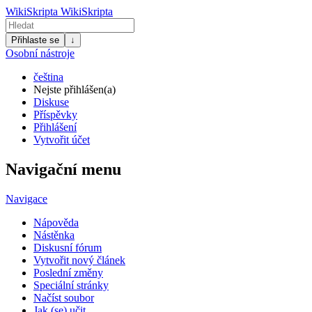
WikiSkripta
WikiSkripta
Přihlaste se
↓
Osobní nástroje
čeština
Nejste přihlášen(a)
Diskuse
Příspěvky
Přihlášení
Vytvořit účet
Navigační menu
Navigace
Nápověda
Nástěnka
Diskusní fórum
Vytvořit nový článek
Poslední změny
Speciální stránky
Načíst soubor
Jak (se) učit