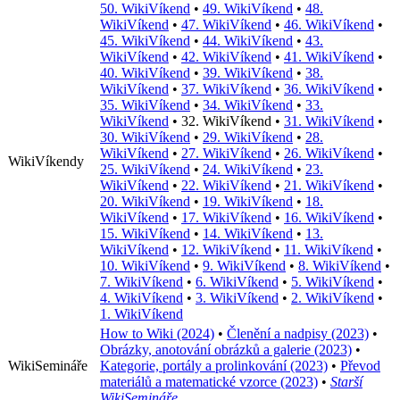
50. WikiVíkend
•
49. WikiVíkend
•
48.
WikiVíkend
•
47. WikiVíkend
•
46. WikiVíkend
•
45. WikiVíkend
•
44. WikiVíkend
•
43.
WikiVíkend
•
42. WikiVíkend
•
41. WikiVíkend
•
40. WikiVíkend
•
39. WikiVíkend
•
38.
WikiVíkend
•
37. WikiVíkend
•
36. WikiVíkend
•
35. WikiVíkend
•
34. WikiVíkend
•
33.
WikiVíkend
•
32. WikiVíkend
•
31. WikiVíkend
•
30. WikiVíkend
•
29. WikiVíkend
•
28.
WikiVíkend
•
27. WikiVíkend
•
26. WikiVíkend
•
WikiVíkendy
25. WikiVíkend
•
24. WikiVíkend
•
23.
WikiVíkend
•
22. WikiVíkend
•
21. WikiVíkend
•
20. WikiVíkend
•
19. WikiVíkend
•
18.
WikiVíkend
•
17. WikiVíkend
•
16. WikiVíkend
•
15. WikiVíkend
•
14. WikiVíkend
•
13.
WikiVíkend
•
12. WikiVíkend
•
11. WikiVíkend
•
10. WikiVíkend
•
9. WikiVíkend
•
8. WikiVíkend
•
7. WikiVíkend
•
6. WikiVíkend
•
5. WikiVíkend
•
4. WikiVíkend
•
3. WikiVíkend
•
2. WikiVíkend
•
1. WikiVíkend
How to Wiki (2024)
•
Členění a nadpisy (2023)
•
Obrázky, anotování obrázků a galerie (2023)
•
WikiSemináře
Kategorie, portály a prolinkování (2023)
•
Převod
materiálů a matematické vzorce (2023)
•
Starší
WikiSemináře