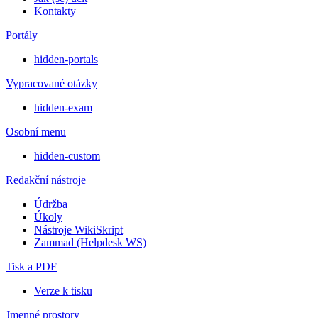
Kontakty
Portály
hidden-portals
Vypracované otázky
hidden-exam
Osobní menu
hidden-custom
Redakční nástroje
Údržba
Úkoly
Nástroje WikiSkript
Zammad (Helpdesk WS)
Tisk a PDF
Verze k tisku
Jmenné prostory