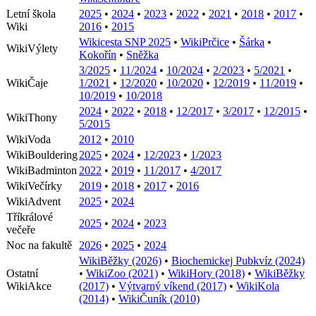
Letní škola
2025
•
2024
•
2023
•
2022
•
2021
•
2018
•
2017
•
Wiki
2016
•
2015
Wikicesta SNP 2025
•
WikiPrčice
•
Šárka
•
WikiVýlety
Kokořín
•
Sněžka
3/2025
•
11/2024
•
10/2024
•
2/2023
•
5/2021
•
WikiČaje
1/2021
•
12/2020
•
10/2020
•
12/2019
•
11/2019
•
10/2019
•
10/2018
2024
•
2022
•
2018
•
12/2017
•
3/2017
•
12/2015
•
WikiThony
5/2015
WikiVoda
2012
•
2010
WikiBouldering
2025
•
2024
•
12/2023
•
1/2023
WikiBadminton
2022
•
2019
•
11/2017
•
4/2017
WikiVečírky
2019
•
2018
•
2017
•
2016
WikiAdvent
2025
•
2024
Tříkrálové
2025
•
2024
•
2023
večeře
Noc na fakultě
2026
•
2025
•
2024
WikiBěžky (2026)
•
Biochemickej Pubkvíz (2024)
Ostatní
•
WikiZoo (2021)
•
WikiHory (2018)
•
WikiBěžky
WikiAkce
(2017)
•
Výtvarný víkend (2017)
•
WikiKola
(2014)
•
WikiČuník (2010)