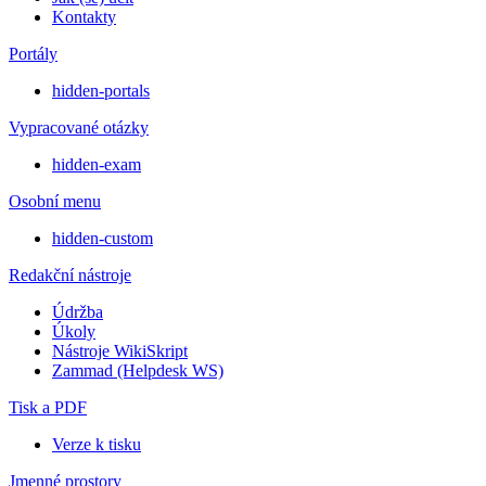
Kontakty
Portály
hidden-portals
Vypracované otázky
hidden-exam
Osobní menu
hidden-custom
Redakční nástroje
Údržba
Úkoly
Nástroje WikiSkript
Zammad (Helpdesk WS)
Tisk a PDF
Verze k tisku
Jmenné prostory