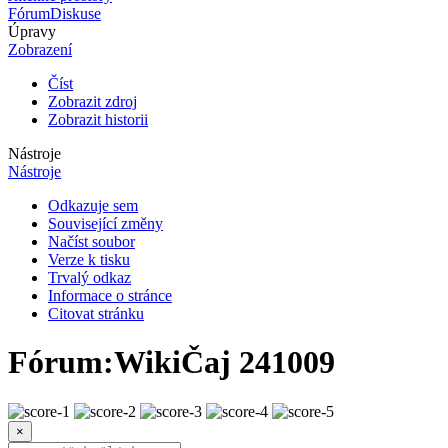
Fórum
Diskuse
Úpravy
Zobrazení
Číst
Zobrazit zdroj
Zobrazit historii
Nástroje
Nástroje
Odkazuje sem
Související změny
Načíst soubor
Verze k tisku
Trvalý odkaz
Informace o stránce
Citovat stránku
Fórum
:
WikiČaj 241009
×