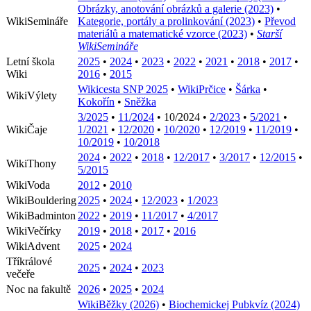
Obrázky, anotování obrázků a galerie (2023)
•
WikiSemináře
Kategorie, portály a prolinkování (2023)
•
Převod
materiálů a matematické vzorce (2023)
•
Starší
WikiSemináře
Letní škola
2025
•
2024
•
2023
•
2022
•
2021
•
2018
•
2017
•
Wiki
2016
•
2015
Wikicesta SNP 2025
•
WikiPrčice
•
Šárka
•
WikiVýlety
Kokořín
•
Sněžka
3/2025
•
11/2024
•
10/2024
•
2/2023
•
5/2021
•
WikiČaje
1/2021
•
12/2020
•
10/2020
•
12/2019
•
11/2019
•
10/2019
•
10/2018
2024
•
2022
•
2018
•
12/2017
•
3/2017
•
12/2015
•
WikiThony
5/2015
WikiVoda
2012
•
2010
WikiBouldering
2025
•
2024
•
12/2023
•
1/2023
WikiBadminton
2022
•
2019
•
11/2017
•
4/2017
WikiVečírky
2019
•
2018
•
2017
•
2016
WikiAdvent
2025
•
2024
Tříkrálové
2025
•
2024
•
2023
večeře
Noc na fakultě
2026
•
2025
•
2024
WikiBěžky (2026)
•
Biochemickej Pubkvíz (2024)