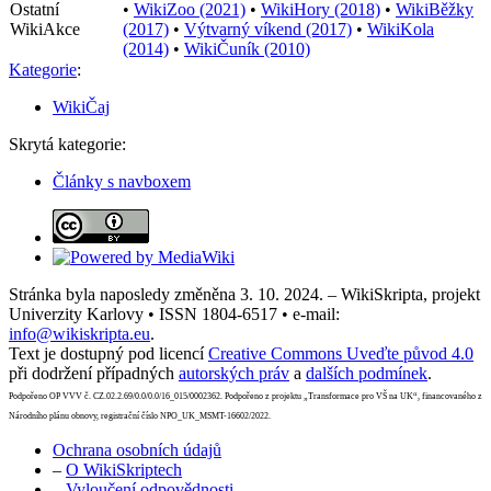
Ostatní
•
WikiZoo (2021)
•
WikiHory (2018)
•
WikiBěžky
WikiAkce
(2017)
•
Výtvarný víkend (2017)
•
WikiKola
(2014)
•
WikiČuník (2010)
Kategorie
:
WikiČaj
Skrytá kategorie:
Články s navboxem
Stránka byla naposledy změněna 3. 10. 2024. – WikiSkripta, projekt
Univerzity Karlovy • ISSN 1804-6517 • e-mail:
info@wikiskripta.eu
.
Text je dostupný pod licencí
Creative Commons Uveďte původ 4.0
při dodržení případných
autorských práv
a
dalších podmínek
.
Podpořeno OP VVV č. CZ.02.2.69/0.0/0.0/16_015/0002362. Podpořeno z projektu „Transformace pro VŠ na UK“, financovaného z
Národního plánu obnovy, registrační číslo NPO_UK_MSMT-16602/2022.
Ochrana osobních údajů
–
O WikiSkriptech
–
Vyloučení odpovědnosti