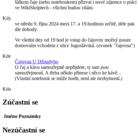
šálkem čaje (nebo notebookem) přizvat i nové zájemce o práci
ve WikiSkriptech - všichni budou vítáni.
Kdy
ve středu 9. října 2024 mezi 17. a 19.hodinou určitě, déle pak
dle dohody.
Ve všední dny od 19 hod je vstup do čajovny možný pouze
domovním vchodem z ulice Jugoslávská. (zvonek "čajovna")
Kde
Čajovna U Džoudyho
O čaj a kávu samozřejmě nepřijdete, ty tam jsou
samozřejmostí. A třeba někdo přinese i něco ke kávě...
(Vlastní notebook se může hodit, není ale nezbytností.)
Kdo
Zúčastní se
Jméno
Poznámky
Nezúčastní se