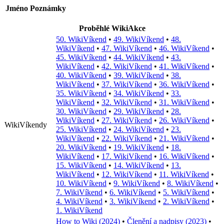
Jméno
Poznámky
Proběhlé WikiAkce
50. WikiVíkend
•
49. WikiVíkend
•
48.
WikiVíkend
•
47. WikiVíkend
•
46. WikiVíkend
•
45. WikiVíkend
•
44. WikiVíkend
•
43.
WikiVíkend
•
42. WikiVíkend
•
41. WikiVíkend
•
40. WikiVíkend
•
39. WikiVíkend
•
38.
WikiVíkend
•
37. WikiVíkend
•
36. WikiVíkend
•
35. WikiVíkend
•
34. WikiVíkend
•
33.
WikiVíkend
•
32. WikiVíkend
•
31. WikiVíkend
•
30. WikiVíkend
•
29. WikiVíkend
•
28.
WikiVíkend
•
27. WikiVíkend
•
26. WikiVíkend
•
WikiVíkendy
25. WikiVíkend
•
24. WikiVíkend
•
23.
WikiVíkend
•
22. WikiVíkend
•
21. WikiVíkend
•
20. WikiVíkend
•
19. WikiVíkend
•
18.
WikiVíkend
•
17. WikiVíkend
•
16. WikiVíkend
•
15. WikiVíkend
•
14. WikiVíkend
•
13.
WikiVíkend
•
12. WikiVíkend
•
11. WikiVíkend
•
10. WikiVíkend
•
9. WikiVíkend
•
8. WikiVíkend
•
7. WikiVíkend
•
6. WikiVíkend
•
5. WikiVíkend
•
4. WikiVíkend
•
3. WikiVíkend
•
2. WikiVíkend
•
1. WikiVíkend
How to Wiki (2024)
•
Členění a nadpisy (2023)
•