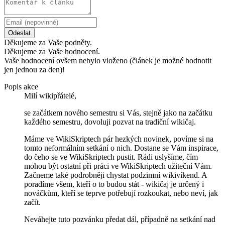
Odeslat
Děkujeme za Vaše podněty.
Děkujeme za Vaše hodnocení.
Vaše hodnocení ovšem nebylo vloženo (článek je možné hodnotit
jen jednou za den)!
Popis akce
Milí wikipřátelé,
se začátkem nového semestru si Vás, stejně jako na začátku
každého semestru, dovoluji pozvat na tradiční wikičaj.
Máme ve WikiSkriptech pár hezkých novinek, povíme si na
tomto neformálním setkání o nich. Dostane se Vám inspirace,
do čeho se ve WikiSkriptech pustit. Rádi uslyšíme, čím
mohou být ostatní při práci ve WikiSkriptech užiteční Vám.
Začneme také podrobněji chystat podzimní wikivíkend. A
poradíme všem, kteří o to budou stát - wikičaj je určený i
nováčkům, kteří se teprve potřebují rozkoukat, nebo neví, jak
začít.
Neváhejte tuto pozvánku předat dál, případně na setkání nad