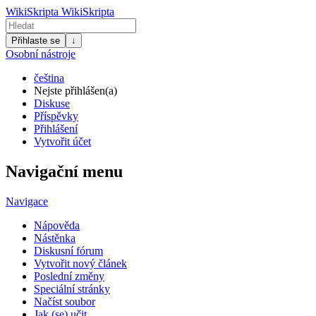
WikiSkripta
WikiSkripta
Přihlaste se
↓
Osobní nástroje
čeština
Nejste přihlášen(a)
Diskuse
Příspěvky
Přihlášení
Vytvořit účet
Navigační menu
Navigace
Nápověda
Nástěnka
Diskusní fórum
Vytvořit nový článek
Poslední změny
Speciální stránky
Načíst soubor
Jak (se) učit