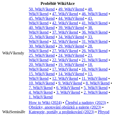
Proběhlé WikiAkce
50. WikiVíkend
•
49. WikiVíkend
•
48.
WikiVíkend
•
47. WikiVíkend
•
46. WikiVíkend
•
45. WikiVíkend
•
44. WikiVíkend
•
43.
WikiVíkend
•
42. WikiVíkend
•
41. WikiVíkend
•
40. WikiVíkend
•
39. WikiVíkend
•
38.
WikiVíkend
•
37. WikiVíkend
•
36. WikiVíkend
•
35. WikiVíkend
•
34. WikiVíkend
•
33.
WikiVíkend
•
32. WikiVíkend
•
31. WikiVíkend
•
30. WikiVíkend
•
29. WikiVíkend
•
28.
WikiVíkend
•
27. WikiVíkend
•
26. WikiVíkend
•
WikiVíkendy
25. WikiVíkend
•
24. WikiVíkend
•
23.
WikiVíkend
•
22. WikiVíkend
•
21. WikiVíkend
•
20. WikiVíkend
•
19. WikiVíkend
•
18.
WikiVíkend
•
17. WikiVíkend
•
16. WikiVíkend
•
15. WikiVíkend
•
14. WikiVíkend
•
13.
WikiVíkend
•
12. WikiVíkend
•
11. WikiVíkend
•
10. WikiVíkend
•
9. WikiVíkend
•
8. WikiVíkend
•
7. WikiVíkend
•
6. WikiVíkend
•
5. WikiVíkend
•
4. WikiVíkend
•
3. WikiVíkend
•
2. WikiVíkend
•
1. WikiVíkend
How to Wiki (2024)
•
Členění a nadpisy (2023)
•
Obrázky, anotování obrázků a galerie (2023)
•
WikiSemináře
Kategorie, portály a prolinkování (2023)
•
Převod