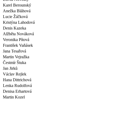
Karel Berounský
Anežka Bláhová
Lucie Žáčková
Kristýna Lahodová
Denis Kazeka
Alžběta Nováková
Veronika Pítová
František Vaňásek
Jana Tesařová
Martin Vejražka
Čestmír Štuka
Jan Jirků
Václav Rejlek
Hana Dittrichová
Lenka Rudolfová
Denisa Erhartová
Martin Kozel