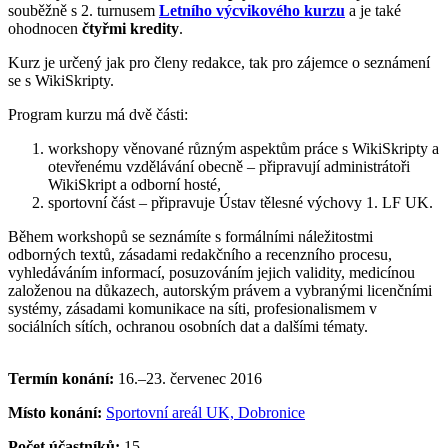
souběžně s 2. turnusem
Letního výcvikového kurzu
a je také
ohodnocen
čtyřmi kredity
.
Kurz je určený jak pro členy redakce, tak pro zájemce o seznámení
se s WikiSkripty.
Program kurzu má dvě části:
workshopy věnované různým aspektům práce s WikiSkripty a
otevřenému vzdělávání obecně – připravují administrátoři
WikiSkript a odborní hosté,
sportovní část – připravuje Ústav tělesné výchovy 1. LF UK.
Během workshopů se seznámíte s formálními náležitostmi
odborných textů, zásadami redakčního a recenzního procesu,
vyhledáváním informací, posuzováním jejich validity, medicínou
založenou na důkazech, autorským právem a vybranými licenčními
systémy, zásadami komunikace na síti, profesionalismem v
sociálních sítích, ochranou osobních dat a dalšími tématy.
Termín konání:
16.–23. červenec 2016
Místo konání:
Sportovní areál UK, Dobronice
Počet účastníků:
15