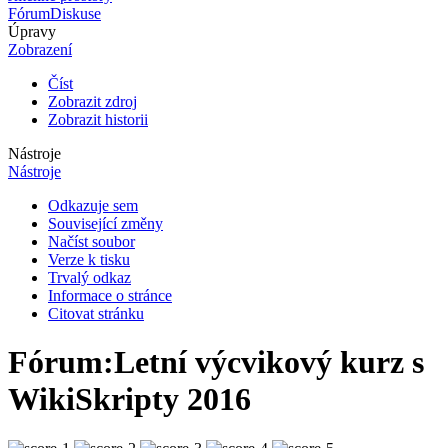
Fórum
Diskuse
Úpravy
Zobrazení
Číst
Zobrazit zdroj
Zobrazit historii
Nástroje
Nástroje
Odkazuje sem
Související změny
Načíst soubor
Verze k tisku
Trvalý odkaz
Informace o stránce
Citovat stránku
Fórum
:
Letní výcvikový kurz s
WikiSkripty 2016