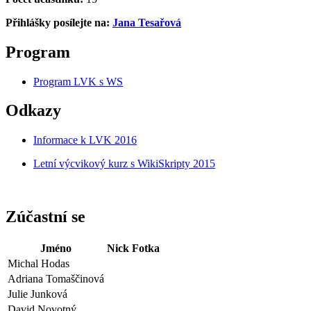
Přihlášky posílejte na:
Jana Tesařová
Program
Program LVK s WS
Odkazy
Informace k LVK 2016
Letní výcvikový kurz s WikiSkripty 2015
Zúčastní se
Jméno
Nick
Fotka
Michal Hodas
Adriana Tomaščinová
Julie Junková
David Novotný