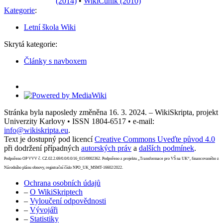
(2014)
•
WikiČuník (2010)
Kategorie
:
Letní škola Wiki
Skrytá kategorie:
Články s navboxem
Stránka byla naposledy změněna 16. 3. 2024. – WikiSkripta, projekt
Univerzity Karlovy • ISSN 1804-6517 • e-mail:
info@wikiskripta.eu
.
Text je dostupný pod licencí
Creative Commons Uveďte původ 4.0
při dodržení případných
autorských práv
a
dalších podmínek
.
Podpořeno OP VVV č. CZ.02.2.69/0.0/0.0/16_015/0002362. Podpořeno z projektu „Transformace pro VŠ na UK“, financovaného z
Národního plánu obnovy, registrační číslo NPO_UK_MSMT-16602/2022.
Ochrana osobních údajů
–
O WikiSkriptech
–
Vyloučení odpovědnosti
–
Vývojáři
–
Statistiky