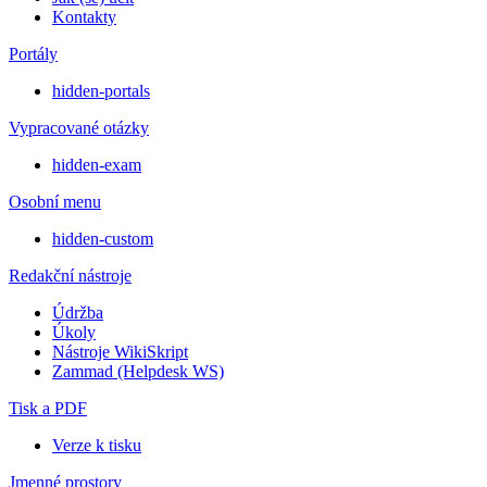
Kontakty
Portály
hidden-portals
Vypracované otázky
hidden-exam
Osobní menu
hidden-custom
Redakční nástroje
Údržba
Úkoly
Nástroje WikiSkript
Zammad (Helpdesk WS)
Tisk a PDF
Verze k tisku
Jmenné prostory