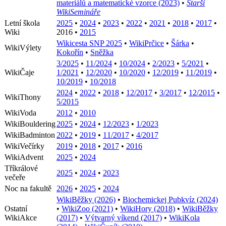
materiálů a matematické vzorce (2023)
•
Starší
WikiSemináře
Letní škola
2025
•
2024
•
2023
•
2022
•
2021
•
2018
•
2017
•
Wiki
2016
•
2015
Wikicesta SNP 2025
•
WikiPrčice
•
Šárka
•
WikiVýlety
Kokořín
•
Sněžka
3/2025
•
11/2024
•
10/2024
•
2/2023
•
5/2021
•
WikiČaje
1/2021
•
12/2020
•
10/2020
•
12/2019
•
11/2019
•
10/2019
•
10/2018
2024
•
2022
•
2018
•
12/2017
•
3/2017
•
12/2015
•
WikiThony
5/2015
WikiVoda
2012
•
2010
WikiBouldering
2025
•
2024
•
12/2023
•
1/2023
WikiBadminton
2022
•
2019
•
11/2017
•
4/2017
WikiVečírky
2019
•
2018
•
2017
•
2016
WikiAdvent
2025
•
2024
Tříkrálové
2025
•
2024
•
2023
večeře
Noc na fakultě
2026
•
2025
•
2024
WikiBěžky (2026)
•
Biochemickej Pubkvíz (2024)
Ostatní
•
WikiZoo (2021)
•
WikiHory (2018)
•
WikiBěžky
WikiAkce
(2017)
•
Výtvarný víkend (2017)
•
WikiKola