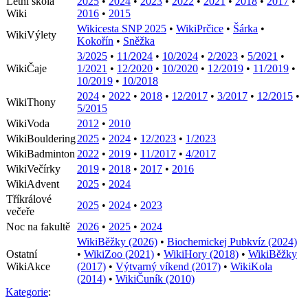
Letní škola
2025
•
2024
•
2023
•
2022
•
2021
•
2018
•
2017
•
Wiki
2016
•
2015
Wikicesta SNP 2025
•
WikiPrčice
•
Šárka
•
WikiVýlety
Kokořín
•
Sněžka
3/2025
•
11/2024
•
10/2024
•
2/2023
•
5/2021
•
WikiČaje
1/2021
•
12/2020
•
10/2020
•
12/2019
•
11/2019
•
10/2019
•
10/2018
2024
•
2022
•
2018
•
12/2017
•
3/2017
•
12/2015
•
WikiThony
5/2015
WikiVoda
2012
•
2010
WikiBouldering
2025
•
2024
•
12/2023
•
1/2023
WikiBadminton
2022
•
2019
•
11/2017
•
4/2017
WikiVečírky
2019
•
2018
•
2017
•
2016
WikiAdvent
2025
•
2024
Tříkrálové
2025
•
2024
•
2023
večeře
Noc na fakultě
2026
•
2025
•
2024
WikiBěžky (2026)
•
Biochemickej Pubkvíz (2024)
Ostatní
•
WikiZoo (2021)
•
WikiHory (2018)
•
WikiBěžky
WikiAkce
(2017)
•
Výtvarný víkend (2017)
•
WikiKola
(2014)
•
WikiČuník (2010)
Kategorie
: