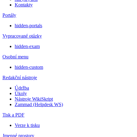
Kontakty
Portály
hidden-portals
Vypracované otázky
hidden-exam
Osobní menu
hidden-custom
Redakční nástroje
Údržba
Úkoly
Nástroje WikiSkript
Zammad (Helpdesk WS)
Tisk a PDF
Verze k tisku
Jmenné prostory