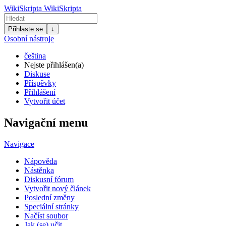
WikiSkripta
WikiSkripta
Přihlaste se
↓
Osobní nástroje
čeština
Nejste přihlášen(a)
Diskuse
Příspěvky
Přihlášení
Vytvořit účet
Navigační menu
Navigace
Nápověda
Nástěnka
Diskusní fórum
Vytvořit nový článek
Poslední změny
Speciální stránky
Načíst soubor
Jak (se) učit