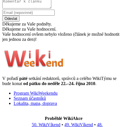
Odeslat
Děkujeme za Vaše podněty.
Děkujeme za Vaše hodnocení.
Vaše hodnocení ovšem nebylo vloženo (článek je možné hodnotit
jen jednou za den)!
V pořadí
páté
setkání redaktorů, správců a celého WikiTýmu se
bude konat
od pátku do neděle 22.–24. října 2010
.
Program WikiWeekendu
Seznam účastníků
Lokalita, mapa, doprava
Proběhlé WikiAkce
50. WikiVíkend
•
49. WikiVíkend
•
48.