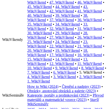
WikiVíkend
•
47. WikiVíkend
•
46. WikiVíkend
•
45. WikiVíkend
•
44. WikiVíkend
•
43.
WikiVíkend
•
42. WikiVíkend
•
41. WikiVíkend
•
40. WikiVíkend
•
39. WikiVíkend
•
38.
WikiVíkend
•
37. WikiVíkend
•
36. WikiVíkend
•
35. WikiVíkend
•
34. WikiVíkend
•
33.
WikiVíkend
•
32. WikiVíkend
•
31. WikiVíkend
•
30. WikiVíkend
•
29. WikiVíkend
•
28.
WikiVíkend
•
27. WikiVíkend
•
26. WikiVíkend
•
WikiVíkendy
25. WikiVíkend
•
24. WikiVíkend
•
23.
WikiVíkend
•
22. WikiVíkend
•
21. WikiVíkend
•
20. WikiVíkend
•
19. WikiVíkend
•
18.
WikiVíkend
•
17. WikiVíkend
•
16. WikiVíkend
•
15. WikiVíkend
•
14. WikiVíkend
•
13.
WikiVíkend
•
12. WikiVíkend
•
11. WikiVíkend
•
10. WikiVíkend
•
9. WikiVíkend
•
8. WikiVíkend
•
7. WikiVíkend
•
6. WikiVíkend
•
5. WikiVíkend
•
4. WikiVíkend
•
3. WikiVíkend
•
2. WikiVíkend
•
1. WikiVíkend
How to Wiki (2024)
•
Členění a nadpisy (2023)
•
Obrázky, anotování obrázků a galerie (2023)
•
WikiSemináře
Kategorie, portály a prolinkování (2023)
•
Převod
materiálů a matematické vzorce (2023)
•
Starší
WikiSemináře