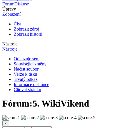
Fórum
Diskuse
Úpravy
Zobrazení
Číst
Zobrazit zdroj
Zobrazit historii
Nástroje
Nástroje
Odkazuje sem
Související změny
Načíst soubor
Verze k tisku
Trvalý odkaz
Informace o stránce
Citovat stránku
Fórum
:
5. WikiVíkend
×