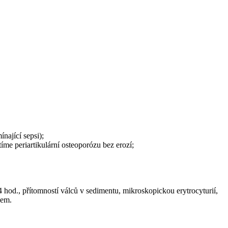
nající sepsi);
íme periartikulární osteoporózu bez erozí;
 hod., přítomností válců v sedimentu, mikroskopickou erytrocyturií,
kem.