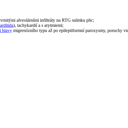
vrnitými alveolárními infiltráty na RTG snímku plic;
arditida
), tachykardií a s arytmiemi;
i hlavy
migrenózního typu až po epileptiformní paroxysmy, poruchy vid