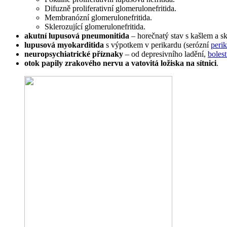
Difuzně proliferativní glomerulonefritida.
Membranózní glomerulonefritida.
Sklerozující glomerulonefritida.
akutní lupusová pneumonitida
– horečnatý stav s kašlem a sk
lupusová myokarditida
s výpotkem v perikardu (serózní
perik
neuropsychiatrické příznaky
– od depresivního ladění,
bolest
otok papily zrakového nervu a vatovitá ložiska na sítnici
.