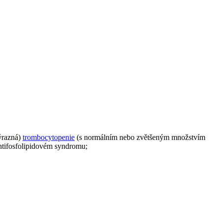
výrazná)
trombocytopenie
(s normálním nebo zvětšeným množstvím
ntifosfolipidovém syndromu;