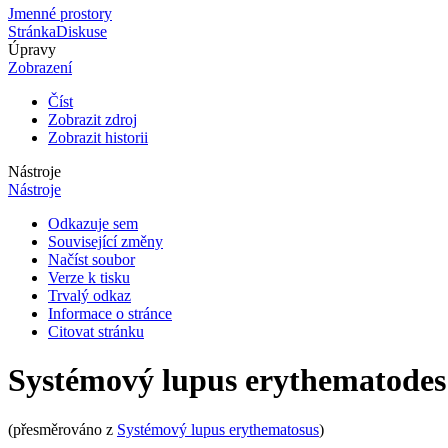
Jmenné prostory
Stránka
Diskuse
Úpravy
Zobrazení
Číst
Zobrazit zdroj
Zobrazit historii
Nástroje
Nástroje
Odkazuje sem
Související změny
Načíst soubor
Verze k tisku
Trvalý odkaz
Informace o stránce
Citovat stránku
Systémový lupus erythematodes
(přesměrováno z
Systémový lupus erythematosus
)