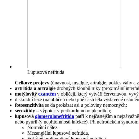
Lupusová nefritida
Celkové projevy
(únavnost, myalgie, artralgie, pokles váhy a z
artritida a artralgie
drobných kloubů ruky (proximální interfal
motýlovitý
exantém
v obličeji, který vytváří červenavou, vyvý
diskoidní léze (na obličeji nebo jiné části těla vystavené oslu
fotosenzitivita
se dá prokázat asi u poloviny nemocných;
sérozitidy
– výpotek v perikardu nebo pleuritida;
lupusová
glomerulonefritida
patří k nejčastějším a nejzávaž
nebo pyurií (v nepřítomnosti infekce). Při nefrotickém syndro
Normální nález.
Mezangiální lupusová nefritida.
Fokálně proliferativní lupusová nefritida.