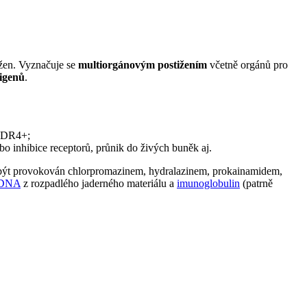
žen. Vyznačuje se
multiorgánovým postižením
včetně orgánů pro
tigenů
.
 DR4+;
bo inhibice receptorů, průnik do živých buněk aj.
 být provokován chlorpromazinem, hydralazinem, prokainamidem,
DNA
z rozpadlého jaderného materiálu a
imunoglobulin
(patrně