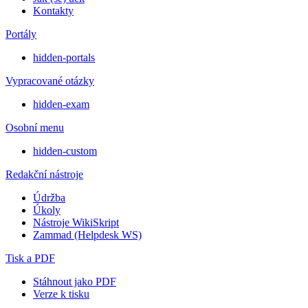
Kontakty
Portály
hidden-portals
Vypracované otázky
hidden-exam
Osobní menu
hidden-custom
Redakční nástroje
Údržba
Úkoly
Nástroje WikiSkript
Zammad (Helpdesk WS)
Tisk a PDF
Stáhnout jako PDF
Verze k tisku