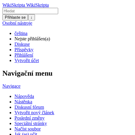
WikiSkripta
WikiSkripta
Přihlaste se
↓
Osobní nástroje
čeština
Nejste přihlášen(a)
Diskuse
Příspěvky
Přihlášení
Vytvořit účet
Navigační menu
Navigace
Nápověda
Nástěnka
Diskusní fórum
Vytvořit nový článek
Poslední změny
Speciální stránky
Načíst soubor
Jak (se) učit