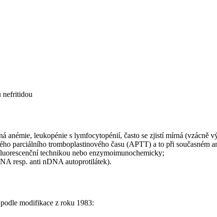
 nefritidou
rná anémie, leukopénie s lymfocytopénií, často se zjistí mírná (vzácně 
ého parciálního tromboplastinového času (APTT) a to při současném a
ofluorescenční technikou nebo enzymoimunochemicky;
DNA resp. anti nDNA autoprotilátek).
 podle modifikace z roku 1983: