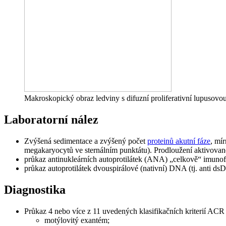
Makroskopický obraz ledviny s difuzní proliferativní lupusovou
Laboratorní nález
Zvýšená sedimentace a zvýšený počet
proteinů akutní fáze
, mí
megakaryocytů ve sternálním punktátu). Prodloužení aktivovan
průkaz antinukleárních autoprotilátek (ANA) „celkově“ imun
průkaz autoprotilátek dvouspirálové (nativní) DNA (tj. anti ds
Diagnostika
Průkaz 4 nebo více z 11 uvedených klasifikačních kriterií ACR
motýlovitý exantém;