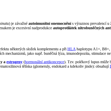
minatu
) je závažné
autoimunitní onemocnění
s výraznou prevalencí u 
m znakem je excesivní nadprodukce
autoprotilátek nitrobuněčných an
defektu některých složek komplementu a při
HLA
haplotypu A1+, B8+,
lčích mechanizmů, jako např. buněčná lýza, imunodepozita, stimulace ne
ky a
estrogeny
(
hormonální antikoncepce
). Tzv. polékový lupus může
matoxilinová tělíska (glomeruly, endokard a kdekoliv jinde): obsahují