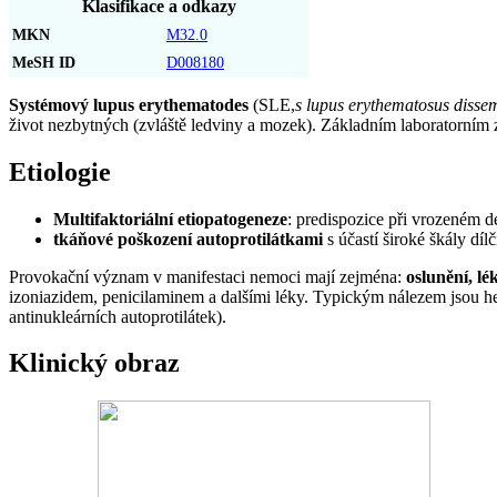
Klasifikace a odkazy
MKN
M32.0
MeSH ID
D008180
Systémový lupus erythematodes
(SLE,
s
lupus erythematosus disse
život nezbytných (zvláště ledviny a mozek). Základním laboratorní
Etiologie
Multifaktoriální etiopatogeneze
: predispozice při vrozeném 
tkáňové poškození autoprotilátkami
s účastí široké škály dí
Provokační význam v manifestaci nemoci mají zejména:
oslunění, lé
izoniazidem, penicilaminem a dalšími léky. Typickým nálezem jsou he
antinukleárních autoprotilátek).
Klinický obraz