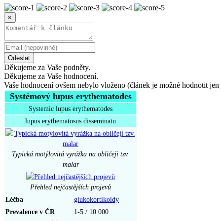
×
Odeslat
Děkujeme za Vaše podněty.
Děkujeme za Vaše hodnocení.
Vaše hodnocení ovšem nebylo vloženo (článek je možné hodnotit jen 
Systémový lupus erythematodes
Systemic lupus erythematodes
lupus erythematosus disseminatu
Typická motýlovitá vyrážka na obličeji tzv.
malar
Přehled nejčastějších projevů
Léčba
glukokortikoidy
Prevalence v ČR
1-5 / 10 000