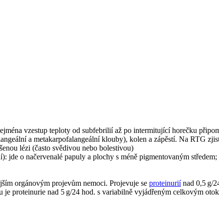
ejména vzestup teploty od subfebrilií až po intermitující horečku připomí
angeální a metakarpofalangeální klouby), kolen a zápěstí. Na RTG zjist
šenou lézi (často svědivou nebo bolestivou)
nění): jde o načervenalé papuly a plochy s méně pigmentovaným středem;
nějším orgánovým projevům nemoci. Projevuje se
proteinurií
nad 0,5 g/24
mu je proteinurie nad 5 g/24 hod. s variabilně vyjádřeným celkovým oto