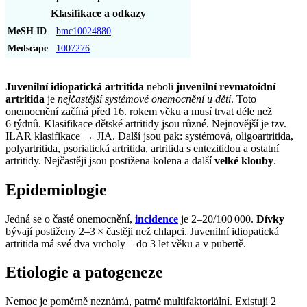
Klasifikace a odkazy
MeSH ID
bmc10024880
Medscape
1007276
Juvenilní idiopatická artritida
neboli
juvenilní revmatoidní
artritida
je
nejčastější systémové onemocnění u dětí
. Toto
onemocnění začíná před 16. rokem věku a musí trvat déle než
6 týdnů. Klasifikace dětské artritidy jsou různé. Nejnovější je tzv.
ILAR klasifikace → JIA. Další jsou pak: systémová, oligoartritida,
polyartritida, psoriatická artritida, artritida s entezitidou a ostatní
artritidy. Nejčastěji jsou postižena kolena a další
velké klouby
.
Epidemiologie
Jedná se o časté onemocnění,
incidence
je 2–20/100 000.
Dívky
bývají postiženy 2–3 × častěji než chlapci. Juvenilní idiopatická
artritida má své dva vrcholy – do 3 let věku a v pubertě.
Etiologie a patogeneze
Nemoc je poměrně neznámá, patrně multifaktoriální. Existují 2