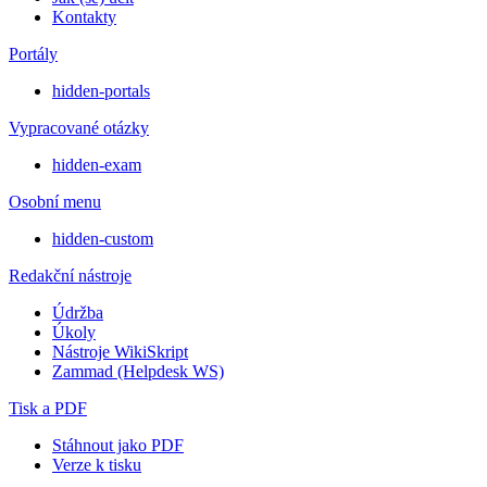
Kontakty
Portály
hidden-portals
Vypracované otázky
hidden-exam
Osobní menu
hidden-custom
Redakční nástroje
Údržba
Úkoly
Nástroje WikiSkript
Zammad (Helpdesk WS)
Tisk a PDF
Stáhnout jako PDF
Verze k tisku