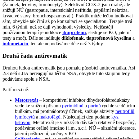
(žaludek, ledviny, trombocyty). Selektivní COX-2 jsou drahé, ale
snižují NÚ (gastropatie, intersticiální nefritida, papilární nekróza,
krvácivé stavy, bronchospazmus aj.). Praktik může léčbu indikovat
sám, obvykle tak činí až po konzultaci se specialistou. Terapie trvá
min. 6 týdnů, než se dají vyhodnotit výsledky. Nejčastěji
používanou terapií je indikace
ibuprofenu
, sleduje se KO, jaterní
testy a moč). Dále se indikuje
diklofenak
,
tiaprofenová kyselina
a
indometacin
, ten ale nepodáváme déle než 3 týdny.
Druhá řada antirevmatik
Druhou řadou antirevmatik jsou pomalu působící antirevmatika. Asi
2/3 dětí s JIA nereagují na léčbu NSA, obvykle tuto skupinu tedy
podáváme spolu s NSA.
Patří mezi ně:
Metotrexát
– kompetitivní inhibitor dihydrofolátreduktázy,
vede ke snížení přísunu
pyrimidinů
a
purinů
rychle se dělícím
buňkám, má protinádorový účinek, snížuje aktivity
neutrofilů
,
lymfocytů
a
makrofágů
. Následující den podáme
kys.
listovou
. Metotrexát je v nízkých dávkách relativně bezpečný,
podáváme orálně (možno i i.m., s.c.). NÚ – slizniční ulcerace,
jaterní poškození, změny v KO.