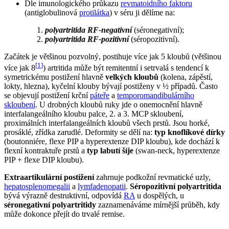
Dle imunologického průkazu
revmatoidního faktoru
(antiglobulinová
protilátka
) v séru ji dělíme na:
polyartritida RF-negativní
(séronegativní);
polyartritida RF-pozitivní
(séropozitivní).
Začátek je většinou pozvolný, postihuje více jak 5 kloubů (většinou
[
1
]
více jak 8
) artritida může být remitentní i setrvalá s tendencí k
symetrickému postižení hlavně
velkých kloubů
(kolena, zápěstí,
lokty, hlezna), kyčelní klouby bývají postiženy v ½ případů. Často
se objevují postižení krční
páteře
a
temporomandibulárního
skloubení
. U drobných kloubů ruky jde o onemocnění hlavně
interfalangeálního kloubu palce, 2. a 3. MCP skloubení,
proximálních interfalangeálních kloubů všech prstů. Jsou horké,
prosáklé, zřídka zarudlé. Deformity se dělí na:
typ knoflíkové dírky
(boutonniére, flexe PIP a hyperextenze DIP kloubu), kde dochází k
flexní kontraktuře prstů a
typ labutí šíje
(swan-neck, hyperextenze
PIP + flexe DIP kloubu).
Extraartikulární postižení
zahrnuje podkožní revmatické uzly,
hepatosplenomegalii
a
lymfadenopatii
.
Séropozitivní polyartritida
bývá výrazně destruktivní, odpovídá
RA
u dospělých, u
séronegativní polyartritidy
zaznamenáváme mírnější průběh, kdy
může dokonce přejít do trvalé remise.