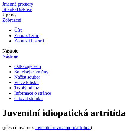
Jmenné prostory
Stránka
Diskuse
Úpravy
Zobrazení
Číst
Zobrazit zdroj
Zobrazit historii
Nástroje
Nástroje
Odkazuje sem
Související změny
Načíst soubor
Verze k tisku
Trvalý odkaz
Informace o stránce
Citovat stránku
Juvenilní idiopatická artritida
(přesměrováno z
Juvenilní revmatoidní artritida
)