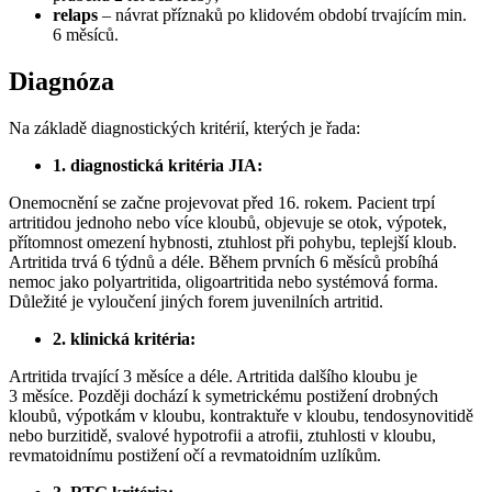
relaps
– návrat příznaků po klidovém období trvajícím min.
6 měsíců.
Diagnóza
Na základě diagnostických kritérií, kterých je řada:
1. diagnostická kritéria JIA:
Onemocnění se začne projevovat před 16. rokem. Pacient trpí
artritidou jednoho nebo více kloubů, objevuje se otok, výpotek,
přítomnost omezení hybnosti, ztuhlost při pohybu, teplejší kloub.
Artritida trvá 6 týdnů a déle. Během prvních 6 měsíců probíhá
nemoc jako polyartritida, oligoartritida nebo systémová forma.
Důležité je vyloučení jiných forem juvenilních artritid.
2. klinická kritéria:
Artritida trvající 3 měsíce a déle. Artritida dalšího kloubu je
3 měsíce. Později dochází k symetrickému postižení drobných
kloubů, výpotkám v kloubu, kontraktuře v kloubu, tendosynovitidě
nebo burzitidě, svalové hypotrofii a atrofii, ztuhlosti v kloubu,
revmatoidnímu postižení očí a revmatoidním uzlíkům.