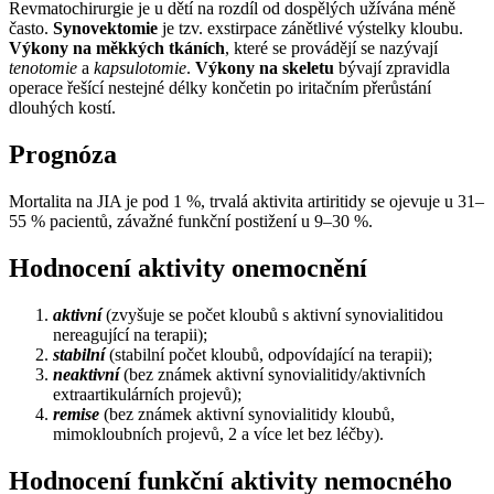
Revmatochirurgie je u dětí na rozdíl od dospělých užívána méně
často.
Synovektomie
je tzv. exstirpace zánětlivé výstelky kloubu.
Výkony na měkkých tkáních
, které se provádějí se nazývají
tenotomie
a
kapsulotomie
.
Výkony na skeletu
bývají zpravidla
operace řešící nestejné délky končetin po iritačním přerůstání
dlouhých kostí.
Prognóza
Mortalita na JIA je pod 1 %, trvalá aktivita artiritidy se ojevuje u 31–
55 % pacientů, závažné funkční postižení u 9–30 %.
Hodnocení aktivity onemocnění
aktivní
(zvyšuje se počet kloubů s aktivní synovialitidou
nereagující na terapii);
stabilní
(stabilní počet kloubů, odpovídající na terapii);
neaktivní
(bez známek aktivní synovialitidy/aktivních
extraartikulárních projevů);
remise
(bez známek aktivní synovialitidy kloubů,
mimokloubních projevů, 2 a více let bez léčby).
Hodnocení funkční aktivity nemocného