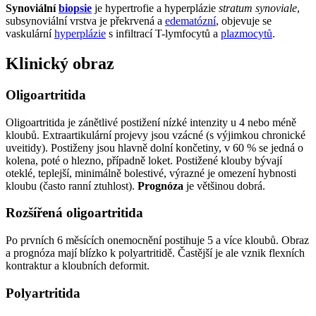
Synoviální
biopsie
je hypertrofie a hyperplázie
stratum synoviale
,
subsynoviální vrstva je překrvená a
edematózní
, objevuje se
vaskulární
hyperplázie
s infiltrací T-lymfocytů a
plazmocytů
.
Klinický obraz
Oligoartritida
Oligoartritida je zánětlivé postižení nízké intenzity u 4 nebo méně
kloubů. Extraartikulární projevy jsou vzácné (s výjimkou chronické
uveitidy). Postiženy jsou hlavně dolní končetiny, v 60 % se jedná o
kolena, poté o hlezno, případně loket. Postižené klouby bývají
oteklé, teplejší, minimálně bolestivé, výrazné je omezení hybnosti
kloubu (často ranní ztuhlost).
Prognóza
je většinou dobrá.
Rozšířená oligoartritida
Po prvních 6 měsících onemocnění postihuje 5 a více kloubů. Obraz
a prognóza mají blízko k polyartritidě. Častější je ale vznik flexních
kontraktur a kloubních deformit.
Polyartritida