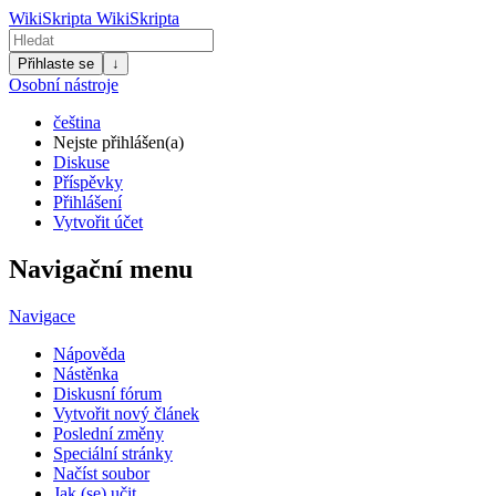
WikiSkripta
WikiSkripta
Přihlaste se
↓
Osobní nástroje
čeština
Nejste přihlášen(a)
Diskuse
Příspěvky
Přihlášení
Vytvořit účet
Navigační menu
Navigace
Nápověda
Nástěnka
Diskusní fórum
Vytvořit nový článek
Poslední změny
Speciální stránky
Načíst soubor
Jak (se) učit