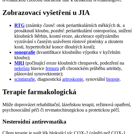
Zobrazovací vyšetření u JIA
RTG
(známky
časné
: otok periartikulárních měkkých tk. a
prosáknutí kloubu,
pozdní
: periartikulární osteoporóza, snížení
kloubních štěrbin, kostní eroze, akcelerace epifyzárního
vyzrávání s časným uzávěrem růstové ploténky a zkratem
kosti, hypertrofické konce dlouhých kostí);
sonografie
(kvantifikace kloubního výpotku v kyčelním
kloubu);
MRI
(počínající eroze kloubních chrupavek, podezření na
nekrózu
hlavice
femuru
při chronickém průběhu artritidy,
plánování synovektomie);
scintigrafie
, diagnostická
artroskopie
, synoviální
biopsie
.
Terapie farmakologická
Může doprovázet rehabilitační, lázeňskou terapii, režimová opatření,
psychosociální péči či revmatochirurgickou a protetickou péčí.
Nesteroidní antirevmatika
Cílem terapie je najít lék blokující víc COX-2 (zánět) než COX-1