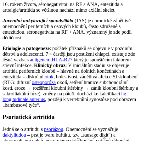
16. rokem života, séronegativitou na RF a ANA, entezitida a
artralgie/artritida se většinou nachází mimo axiální skelet.
Juvenilní ankylozující spondylitida
(JAS) je chronické zánětlivé
onemocnění periferních a osových kloubů, často sdružené s
entezitidou, séronegativita na RF + ANA, významný je zde podíl
dědičnosti.
Etiologie a patogeneze
: počátek příznaků se objevuje v pozdním
dětství a adolescenci, 7 × častěji jsou postiženi chlapci, existuje zde
těsná vazba s
antigenem
HLA-B27
který je spouštěcím faktorem
střevní infekce.
Klinický obraz
: V iniciálním stadiu se objevuje
artritida periferních kloubů – hlavně na dolních končetinách a
entezitida – diskrétní
otok
, bolestivost, zánětlivá afekce SI skloubení
(RTG: difuzní
osteoporóza
okolí, setření hranice subchondrální
kosti, eroze → rozšíření kloubní štěrbiny → zánik kloubní štěrbiny a
sakroiliakální fúze), změny na páteři, dochází ke kalcifikaci
lig.
longitudinale anterius
, později k vertebrální synostóze pod obrazem
„bambusové tyče“.
Psoriatická artritida
Jedná se o artritidu s
psoriázou
. Onemocnění se vyznačuje
daktylitidou
– prst je tvaru buřtíku, tzv. „sausage digit“) a
abnormalitami nehtů, pozorujeme dolíčkování a příčné rýhování.