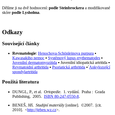
Dělíme ji na dvě hodnocení:
podle Steinbrockera
a modifikované
skóre
podle Lysholma
.
Odkazy
Související články
Revmatologie
:
Henochova-Schönleinova purpura
▪
Kawasakiho nemoc
▪
Systémový lupus erythematodes
▪
Juvenilní dermatomyozitida
▪
Juvenilní idiopatická artritida
▪
Revmatoidní arthritida
▪
Psoriatická arthritida
▪´
Ankylozující
spondylartritida
Použitá literatura
DUNGL, P., et al.
Ortopedie.
1. vydání. Praha : Grada
Publishing, 2005.
ISBN 80-247-0550-8
.
BENEŠ, Jiří.
Studijní materiály
[online]. ©2007. [cit.
2010]. <
http://jirben.wz.cz
>.