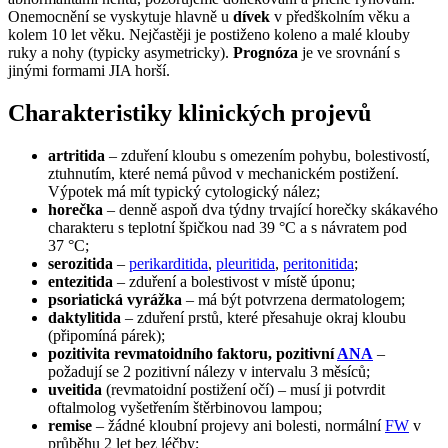
Onemocnění se vyskytuje hlavně u
dívek
v předškolním věku a
kolem 10 let věku. Nejčastěji je postiženo koleno a malé klouby
ruky a nohy (typicky asymetricky).
Prognóza
je ve srovnání s
jinými formami JIA horší.
Charakteristiky klinických projevů
artritida
– zduření kloubu s omezením pohybu, bolestivostí,
ztuhnutím, které nemá původ v mechanickém postižení.
Výpotek má mít typický cytologický nález;
horečka
– denně aspoň dva týdny trvající horečky skákavého
charakteru s teplotní špičkou nad 39 °C a s návratem pod
37 °C;
serozitida
–
perikarditida
,
pleuritida
,
peritonitida
;
entezitida
– zduření a bolestivost v místě úponu;
psoriatická vyrážka
– má být potvrzena dermatologem;
daktylitida
– zduření prstů, které přesahuje okraj kloubu
(připomíná párek);
pozitivita revmatoidního faktoru, pozitivní
ANA
–
požadují se 2 pozitivní nálezy v intervalu 3 měsíců;
uveitida
(revmatoidní postižení očí) – musí ji potvrdit
oftalmolog vyšetřením štěrbinovou lampou;
remise
– žádné kloubní projevy ani bolesti, normální
FW
v
průběhu 2 let bez léčby;