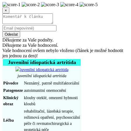
×
Odeslat
Děkujeme za Vaše podněty.
Děkujeme za Vaše hodnocení.
Vaše hodnocení ovšem nebylo vloženo (článek je možné hodnotit
jen jednou za den)!
Juvenilní idiopatická artritida
juvenilní idiopatická artritida
Původce
Neznámý, patrně multifaktoriální
Patogeneze
autoimunitní onemocnění
Klinický
klouby oteklé, omezení hybnosti
obraz
kloubů
rehabilitační, lázeňská terapie,
režimová opatření, psychosociální
Léčba
péče či revmatochirurgická a
protetická péče