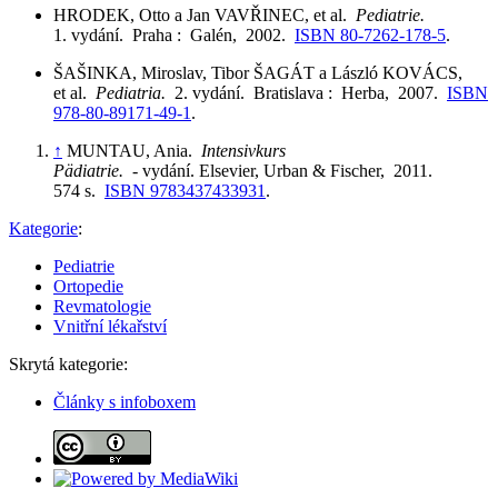
HRODEK, Otto a Jan VAVŘINEC, et al.
Pediatrie.
1. vydání. Praha : Galén, 2002.
ISBN 80-7262-178-5
.
ŠAŠINKA, Miroslav, Tibor ŠAGÁT a László KOVÁCS,
et al.
Pediatria.
2. vydání. Bratislava : Herba, 2007.
ISBN
978-80-89171-49-1
.
↑
MUNTAU, Ania.
Intensivkurs
Pädiatrie.
- vydání. Elsevier, Urban & Fischer, 2011.
574 s.
ISBN 9783437433931
.
Kategorie
:
Pediatrie
Ortopedie
Revmatologie
Vnitřní lékařství
Skrytá kategorie:
Články s infoboxem