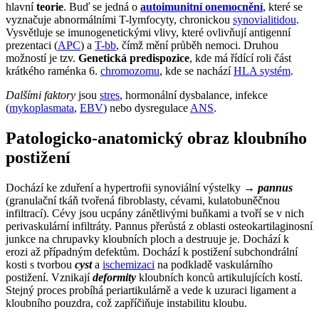
hlavní
teorie
. Buď se jedná o
autoimunitní onemocnění
, které se
vyznačuje abnormálními T-lymfocyty, chronickou
synovialitidou
.
Vysvětluje se imunogenetickými vlivy, které ovlivňují antigenní
prezentaci (
APC
) a
T-bb
, čímž mění průběh nemoci. Druhou
možností je tzv.
Genetická predispozice
, kde má řídící roli část
krátkého raménka 6.
chromozomu
, kde se nachází
HLA systém
.
Dalšími faktory
jsou
stres
, hormonální dysbalance, infekce
(
mykoplasmata
,
EBV
) nebo dysregulace
ANS
.
Patologicko-anatomický obraz kloubního
postižení
Dochází ke zduření a hypertrofii synoviální výstelky →
pannus
(granulační tkáň tvořená fibroblasty, cévami, kulatobuněčnou
infiltrací). Cévy jsou ucpány zánětlivými buňkami a tvoří se v nich
perivaskulární infiltráty. Pannus přerůstá z oblasti osteokartilaginosní
junkce na chrupavky kloubních ploch a destruuje je. Dochází k
erozi až případným defektům. Dochází k postižení subchondrální
kosti s tvorbou
cyst
a
ischemizaci
na podkladě vaskulárního
postižení. Vznikají
deformity
kloubních konců artikulujících kostí.
Stejný proces probíhá periartikulárně a vede k uzuraci ligament a
kloubního pouzdra, což zapříčiňuje instabilitu kloubu.