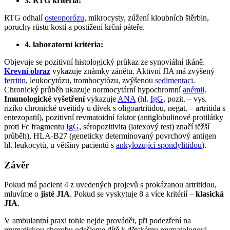
3. RTG kritéria:
RTG odhalí
osteoporózu
, mikrocysty, zúžení kloubních štěrbin,
poruchy růstu kostí a postižení krční páteře.
4. laboratorní kritéria:
Objevuje se pozitivní histologický průkaz ze synoviální tkáně.
Krevní obraz
vykazuje známky zánětu. Aktivní JIA má zvýšený
ferritin
, leukocytózu, trombocytózu, zvýšenou
sedimentaci
.
Chronický průběh ukazuje normocytární hypochromní
anémii
.
Imunologické vyšetření
vykazuje
ANA
(hl.
IgG
, pozit. – vys.
riziko chronické uveitidy u dívek s oligoartritidou, negat. – artritida s
entezopatií), pozitivní revmatoidní faktor (antiglobulinové protilátky
proti Fc fragmentu
IgG
, séropozitivita (latexový test) značí těžší
průběh), HLA-B27 (geneticky determinovaný povrchový antigen
hl. leukocytů, u většiny pacientů s
ankylozující spondylitidou
).
Závěr
Pokud má pacient 4 z uvedených projevů s prokázanou artritidou,
mluvíme o
jisté JIA
. Pokud se vyskytuje 8 a více kritérií –
klasická
JIA
.
V ambulantní praxi tohle nejde provádět, při podezření na
revmatickou chorobu odešleme dítě k dětskému revmatologovi.