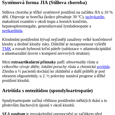
Systémová forma JIA (Stillova choroba)
Stillova choroba je těžké systémové postižení na začátku JIA u 10 %
dětí. Objevuje se horečka (krátce přesahuje 39 °C),
tachykardie
,
makulózní exantém v okolí trupu a horních končetin,
hepatosplenomegalie, generalizovaná lymfadenopatie a
perikarditida
.
Kloubními postiženími bývají nejčastěji zasaženy velké končetinové
klouby a drobné klouby ruky. Důležité je nezapomenout vyšetřit
TMK
a rozsah hybnosti krční páteře (subluxace v atlantookcipitální
a atlantoaxiální úrovni s kompresí nervových struktur).
Mezi
extraartikulární příznaky
patří:
abnormality růstu a
celkového vývoje dítěte
,
lokální poruchy růstu
a
chronická
uveitida
.
Zhruba u ½ pacientů dochází ke zklidnění a další průběh je pod
obrazem oligoartritidy, u 2. ½ poloviny nastává progrese a těžké
postižení kloubů.
Artritida s entezitidou (spondyloartropatie)
Spndyloartropatie začíná většinou postižením měkkých tkání a to
především šlachových úponů v okolí kloubů.
SEA syndrom
je myoskeletální onemocnění se začátkem před