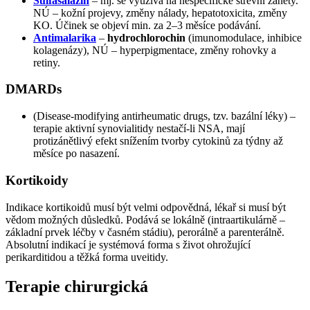
Sulfasalazin
– mj. se využívá na nespecifické střevní záněty.
NÚ – kožní projevy, změny nálady, hepatotoxicita, změny
KO. Účinek se objeví min. za 2–3 měsíce podávání.
Antimalarika
–
hydrochlorochin
(imunomodulace, inhibice
kolagenázy), NÚ – hyperpigmentace, změny rohovky a
retiny.
DMARDs
(Disease-modifying antirheumatic drugs, tzv. bazální léky) –
terapie aktivní synovialitidy nestačí-li NSA, mají
protizánětlivý efekt snížením tvorby cytokinů za týdny až
měsíce po nasazení.
Kortikoidy
Indikace kortikoidů musí být velmi odpovědná, lékař si musí být
vědom možných důsledků. Podává se lokálně (intraartikulárně –
základní prvek léčby v časném stádiu), perorálně a parenterálně.
Absolutní indikací je systémová forma s život ohrožující
perikarditidou a těžká forma uveitidy.
Terapie chirurgická