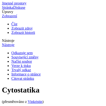
Jmenné prostory
Stránka
Diskuse
Úpravy
Zobrazení
Číst
Zobrazit zdroj
Zobrazit historii
Nástroje
Nástroje
Odkazuje sem
Související změny
Načíst soubor
Verze k tisku
Trvalý odkaz
Informace o stránce
Citovat stránku
Cytostatika
(přesměrováno z
Vinkristin
)