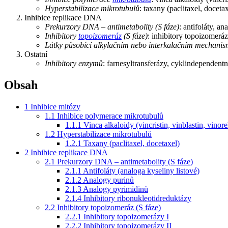
Hyperstabilizace mikrotubulů
: taxany (paclitaxel, docetax
Inhibice replikace DNA
Prekurzory DNA – antimetabolity (S fáze)
: antifoláty, a
Inhibitory
topoizomeráz
(S fáze)
: inhibitory topoizomeráz
Látky působící alkylačním nebo interkalačním mechani
Ostatní
Inhibitory enzymů
: farnesyltransferázy, cyklindependen
Obsah
1
Inhibice mitózy
1.1
Inhibice polymerace mikrotubulů
1.1.1
Vinca alkaloidy (vincristin, vinblastin, vinore
1.2
Hyperstabilizace mikrotubulů
1.2.1
Taxany (paclitaxel, docetaxel)
2
Inhibice replikace DNA
2.1
Prekurzory DNA – antimetabolity (S fáze)
2.1.1
Antifoláty (analoga kyseliny listové)
2.1.2
Analogy purinů
2.1.3
Analogy pyrimidinů
2.1.4
Inhibitory ribonukleotidreduktázy
2.2
Inhibitory topoizomeráz (S fáze)
2.2.1
Inhibitory topoizomerázy I
2.2.2
Inhibitory topoizomerázy II