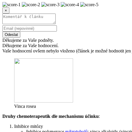
×
Odeslat
Děkujeme za Vaše podněty.
Děkujeme za Vaše hodnocení.
Vaše hodnocení ovšem nebylo vloženo (článek je možné hodnotit jen 
Vinca rosea
Druhy chemoterapeutik dle mechanismu účinku
:
Inhibice mitózy
Inhibice polymerace
mikrotubulů
: vinca alkaloidy (vincri