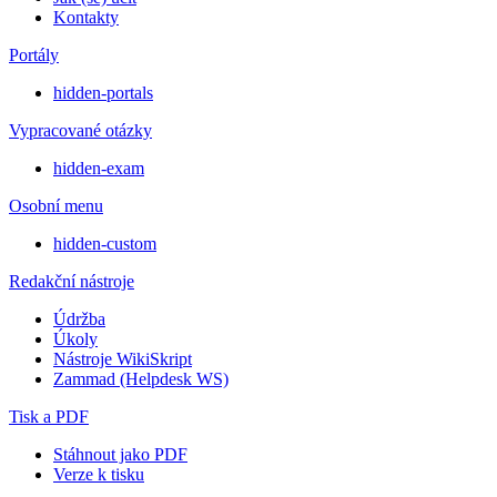
Kontakty
Portály
hidden-portals
Vypracované otázky
hidden-exam
Osobní menu
hidden-custom
Redakční nástroje
Údržba
Úkoly
Nástroje WikiSkript
Zammad (Helpdesk WS)
Tisk a PDF
Stáhnout jako PDF
Verze k tisku