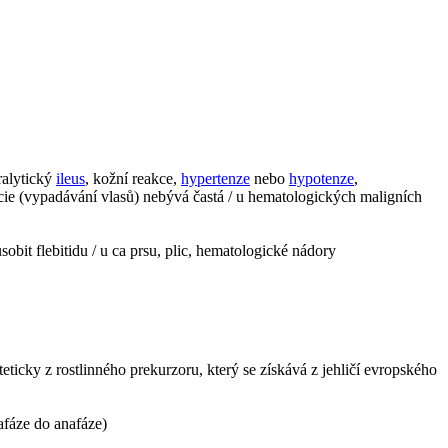
ralytický
ileus
, kožní reakce,
hypertenze
nebo
hypotenze
,
cie (vypadávání vlasů) nebývá častá / u hematologických maligních
obit flebitidu / u ca prsu, plic, hematologické nádory
eticky z rostlinného prekurzoru, který se získává z jehličí evropského
afáze do anafáze)