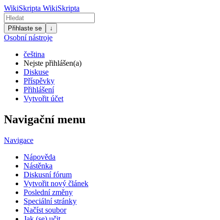
WikiSkripta
WikiSkripta
Přihlaste se
↓
Osobní nástroje
čeština
Nejste přihlášen(a)
Diskuse
Příspěvky
Přihlášení
Vytvořit účet
Navigační menu
Navigace
Nápověda
Nástěnka
Diskusní fórum
Vytvořit nový článek
Poslední změny
Speciální stránky
Načíst soubor
Jak (se) učit