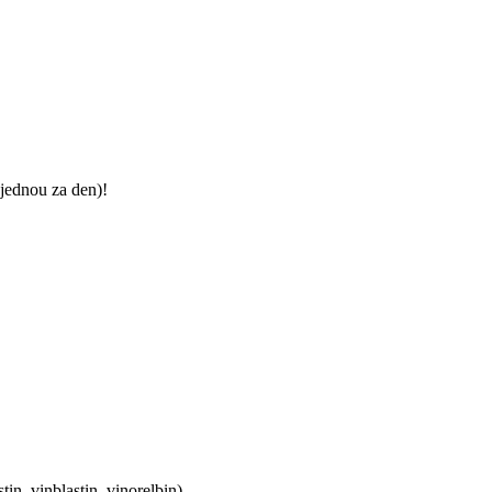
jednou za den)!
stin, vinblastin, vinorelbin)