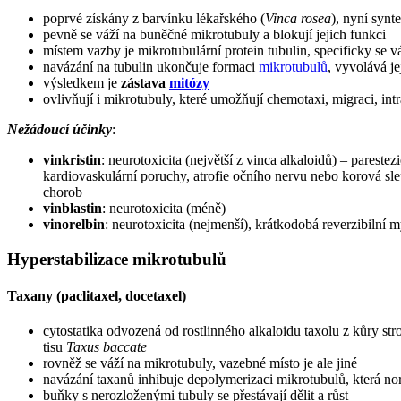
poprvé získány z barvínku lékařského (
Vinca rosea
), nyní synte
pevně se váží na buněčné mikrotubuly a blokují jejich funkci
místem vazby je mikrotubulární protein tubulin, specificky se
navázání na tubulin ukončuje formaci
mikrotubulů
, vyvolává j
výsledkem je
zástava
mitózy
ovlivňují i mikrotubuly, které umožňují chemotaxi, migraci, int
Nežádoucí účinky
:
vinkristin
: neurotoxicita (největší z vinca alkaloidů) – parest
kardiovaskulární poruchy, atrofie očního nervu nebo korová sl
chorob
vinblastin
: neurotoxicita (méně)
vinorelbin
: neurotoxicita (nejmenší), krátkodobá reverzibilní 
Hyperstabilizace mikrotubulů
Taxany (paclitaxel, docetaxel)
cytostatika odvozená od rostlinného alkaloidu taxolu z kůry s
tisu
Taxus baccate
rovněž se váží na mikrotubuly, vazebné místo je ale jiné
navázání taxanů inhibuje depolymerizaci mikrotubulů, která no
buňky s nerozloženými tubuly se přestávají dělit a růst