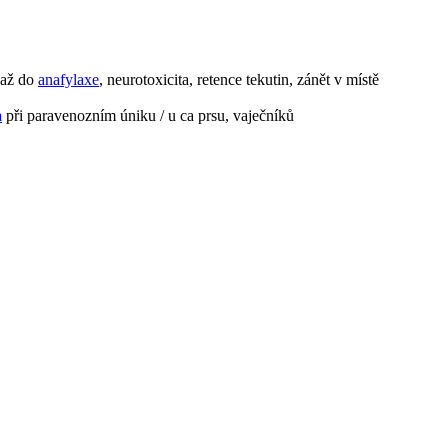
 až do
anafylaxe
, neurotoxicita, retence tekutin, zánět v místě
a
při paravenozním úniku / u ca prsu, vaječníků