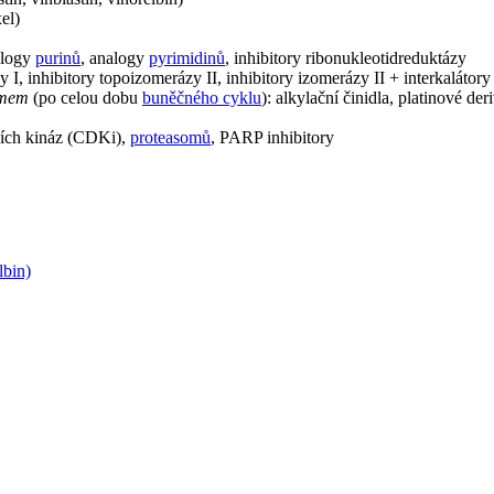
el)
nalogy
purinů
, analogy
pyrimidinů
, inhibitory ribonukleotidreduktázy
y I, inhibitory topoizomerázy II, inhibitory izomerázy II + interkalátory
smem
(po celou dobu
buněčného cyklu
): alkylační činidla, platinové der
tních kináz (CDKi),
proteasomů
, PARP inhibitory
lbin)