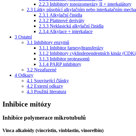
2.2.3
Inhibitory topoizomerázy II + interkalátory
2.3
Látky působící alkylačním nebo interkalačním mech
2.3.1
Alkylační činidla
2.3.2
Platinové deriváty
2.3.3
Neklasická alkylační činidla
2.3.4
Alkylace + interkalace
3
Ostatní
3.1
Inhibitory enzymů
3.1.1
Inhibitor farnesyltransferázy
3.1.2
Inhibitory cyklindependentních kináz (CDKi
3.1.3
Inhibitor proteasomů
3.1.4
PARP inhibitory
3.2
Nezařazené
4
Odkazy
4.1
Související články
4.2
Externí odkazy
4.3
Použitá literatura
Inhibice mitózy
Inhibice polymerace mikrotubulů
Vinca alkaloidy (vincristin, vinblastin, vinorelbin)