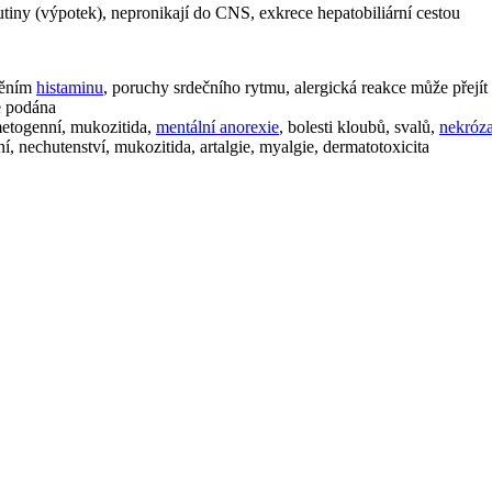
kutiny (výpotek), nepronikají do CNS, exkrece hepatobiliární cestou
něním
histaminu
, poruchy srdečního rytmu, alergická reakce může přejít
ze podána
metogenní, mukozitida,
mentální anorexie
, bolesti kloubů, svalů,
nekróz
í, nechutenství, mukozitida, artalgie, myalgie, dermatotoxicita