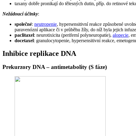
taxany dobře pronikají do tělesných dutin, příp. do retinové te
Nežádoucí účinky
:
společné
:
neutropenie
, hypersensitivní reakce způsobené uvol
paravenózní aplikace či v průběhu žíly, do níž byla jejich infu
paclitaxel
: neurotixicita (periferní polyneuropatie),
alopecie
, e
docetaxel
: granulocytopenie, hypersensitivní reakce, emetogenn
Inhibice replikace DNA
Prekurzory DNA – antimetabolity (S fáze)