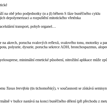
tické
 váží na obě jeho podjednotky (α a β) během S fáze buněčného cyklu
ejich depolymerizaci a rozpuštění mitotického vřeténka
racelulární transport, pohyb organel…
ezie na akrech, porucha svalových reflexů, svalového tonu, motoriky a pa
epota, polyurie, dysurie, porucha sekrece ADH, bronchospazmus, alope
myelosuprese, minimální emetické působení, nitrožilní aplikace může způs
tromu
Taxus brevifola
(tis tichomořský), v současnosti se získává semisynt
rmálně v buňce nastává na konci buněčného dělení (při přechodu z met