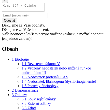
×
Odeslat
Děkujeme za Vaše podněty.
Děkujeme za Vaše hodnocení.
Vaše hodnocení ovšem nebylo vloženo (článek je možné hodnotit
jen jednou za den)!
Obsah
1
Etiologie
1.1
Rezistence faktoru V
1.2
Vrozený nedostatek nebo snížená funkce
antitrombinu III
1.3
Nedostatek proteinů C a S
1.4
Nedostatek fibrinogenu (dysfibrinogenémie)
1.5
Poruchy fibrinolýzy
2
Dispenzarizace
3
Odkazy
3.1
Související články
3.2
Externí odkazy
3.3
Zdroj