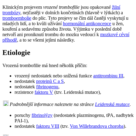
Klinickým projevem
vrozené trombofilie
jsou opakované
žilní
trombózy
, nejčastěji v dolních končetinách (hlavně v lýtkách) a
tromboembolie
do plic. Tyto projevy se čím dál častěji vyskytují u
mladých lidí, a to kvůli užívání
hormonální antikoncepce
u žen,
kouření a sedavému způsobu života. Výjimku v poslední době
netvoří ani proniknutí trombu do mozku vedoucí k
mozkové cévní
příhodě
, a to se všemi jejími následky.
Etiologie
Vrozená trombofilie má hned několik příčin:
vrozený nedostatek nebo snížená funkce
antitrombinu III
,
nedostatek
proteinů C a S
,
nedostatek
fibrinogenu
,
rezistence
faktoru V
(tzv. Leidenská mutace),
Podrobnější informace naleznete na stránce
Leidenská mutace
.
poruchy
fibrinolýzy
(nedostatek plazminogenu, tPA, nadbytek
PAI-1),
nedostatek
faktoru VIII
(tzv.
Von Willebrandova choroba
).