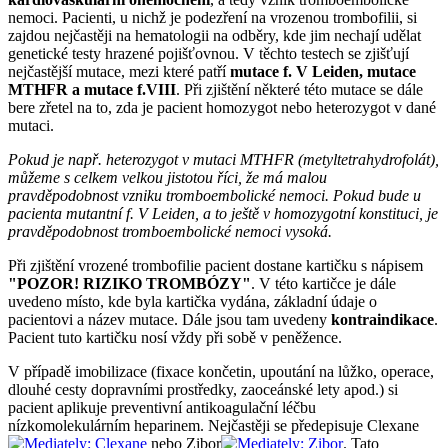
nemoci. Pacienti, u nichž je podezření na vrozenou trombofilii, si
zajdou nejčastěji na hematologii na odběry, kde jim nechají udělat
genetické testy hrazené pojišťovnou. V těchto testech se zjišťují
nejčastější mutace, mezi které patří
mutace f. V Leiden, mutace
MTHFR a mutace f.VIII
. Při zjištění některé této mutace se dále
bere zřetel na to, zda je pacient homozygot nebo heterozygot v dané
mutaci.
Pokud je např. heterozygot v mutaci MTHFR (metyltetrahydrofolát),
můžeme s celkem velkou jistotou říci, že má malou
pravděpodobnost vzniku tromboembolické nemoci. Pokud bude u
pacienta mutantní f. V Leiden, a to ještě v homozygotní konstituci, je
pravděpodobnost tromboembolické nemoci vysoká.
Při zjištění vrozené trombofilie pacient dostane kartičku s nápisem
"POZOR! RIZIKO TROMBÓZY"
. V této kartičce je dále
uvedeno místo, kde byla kartička vydána, základní údaje o
pacientovi a název mutace. Dále jsou tam uvedeny
kontraindikace
.
Pacient tuto kartičku nosí vždy při sobě v peněžence.
V případě imobilizace (fixace končetin, upoutání na lůžko, operace,
dlouhé cesty dopravními prostředky, zaoceánské lety apod.) si
pacient aplikuje preventivní antikoagulační léčbu
nízkomolekulárním heparinem. Nejčastěji se předepisuje Clexane
nebo Zibor
. Tato