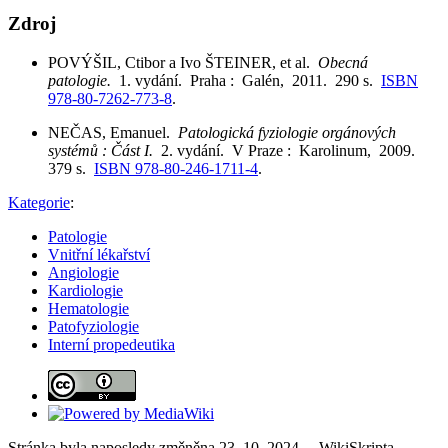
Zdroj
POVÝŠIL, Ctibor a Ivo ŠTEINER, et al.
Obecná
patologie.
1. vydání. Praha : Galén, 2011. 290 s.
ISBN
978-80-7262-773-8
.
NEČAS, Emanuel.
Patologická fyziologie orgánových
systémů : Část I.
2. vydání. V Praze : Karolinum, 2009.
379 s.
ISBN 978-80-246-1711-4
.
Kategorie
:
Patologie
Vnitřní lékařství
Angiologie
Kardiologie
Hematologie
Patofyziologie
Interní propedeutika
Stránka byla naposledy změněna 23. 10. 2024. – WikiSkripta,