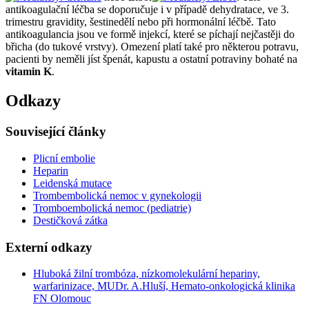
antikoagulační léčba se doporučuje i v případě dehydratace, ve 3.
trimestru gravidity, šestinedělí nebo při hormonální léčbě. Tato
antikoagulancia jsou ve formě injekcí, které se píchají nejčastěji do
břicha (do tukové vrstvy). Omezení platí také pro některou potravu,
pacienti by neměli jíst špenát, kapustu a ostatní potraviny bohaté na
vitamin K
.
Odkazy
Související články
Plicní embolie
Heparin
Leidenská mutace
Trombembolická nemoc v gynekologii
Tromboembolická nemoc (pediatrie)
Destičková zátka
Externí odkazy
Hluboká žilní trombóza, nízkomolekulární hepariny,
warfarinizace, MUDr. A.Hluší, Hemato-onkologická klinika
FN Olomouc