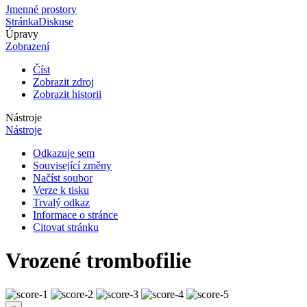
Jmenné prostory
Stránka
Diskuse
Úpravy
Zobrazení
Číst
Zobrazit zdroj
Zobrazit historii
Nástroje
Nástroje
Odkazuje sem
Související změny
Načíst soubor
Verze k tisku
Trvalý odkaz
Informace o stránce
Citovat stránku
Vrozené trombofilie