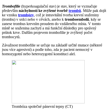
Trombofilie
(hyperkoagulační stav) je stav, který se vyznačuje
především
náchylností ke zvýšené tvorbě
trombů
. Může pak dojít
ke vzniku
trombózy
, což je intravitální tvorba krevní sraženiny
(trombu) v srdci nebo v cévách, anebo k
tromboembolii
, kdy se
zanese trombus krevním proudem do vzdáleného místa. V tomto
místě se sraženina zachytí a má funkční důsledky pro správný
průtok krve. Dalším projevem trombofilie je zvýšený počet
trombocytů.
Závažnost trombofilie se určuje na základě určité mutace (některé
jsou více agresivní) a podle toho, zda je pacient nemocný v
homozygotní nebo heterozygotní konstituci alel.
Trombóza společné pánevní tepny (CT)