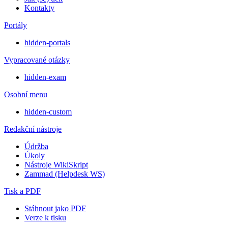
Kontakty
Portály
hidden-portals
Vypracované otázky
hidden-exam
Osobní menu
hidden-custom
Redakční nástroje
Údržba
Úkoly
Nástroje WikiSkript
Zammad (Helpdesk WS)
Tisk a PDF
Stáhnout jako PDF
Verze k tisku