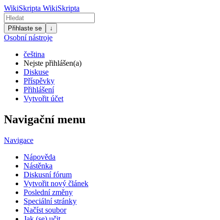
WikiSkripta
WikiSkripta
Přihlaste se
↓
Osobní nástroje
čeština
Nejste přihlášen(a)
Diskuse
Příspěvky
Přihlášení
Vytvořit účet
Navigační menu
Navigace
Nápověda
Nástěnka
Diskusní fórum
Vytvořit nový článek
Poslední změny
Speciální stránky
Načíst soubor
Jak (se) učit