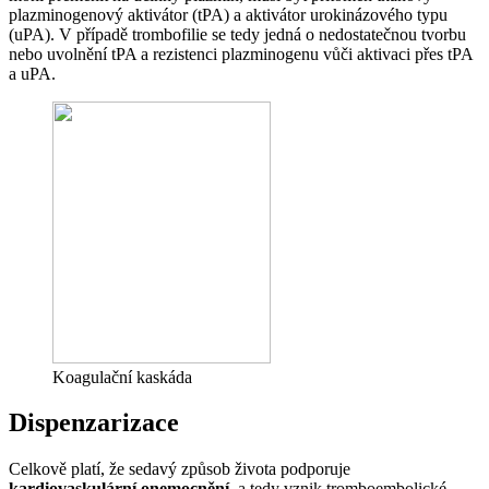
plazminogenový aktivátor (tPA) a aktivátor urokinázového typu
(uPA). V případě trombofilie se tedy jedná o nedostatečnou tvorbu
nebo uvolnění tPA a rezistenci plazminogenu vůči aktivaci přes tPA
a uPA.
Koagulační kaskáda
Dispenzarizace
Celkově platí, že sedavý způsob života podporuje
kardiovaskulární onemocnění
, a tedy vznik tromboembolické