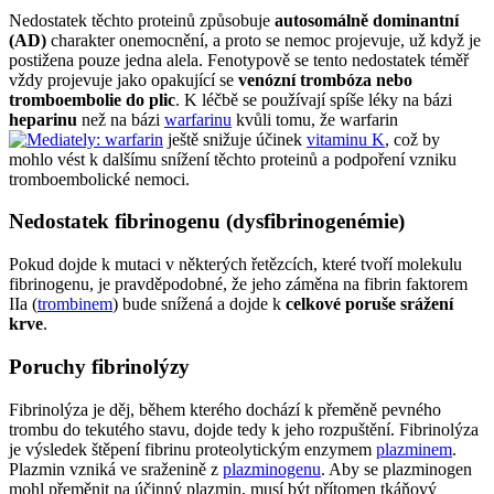
Nedostatek těchto proteinů způsobuje
autosomálně dominantní
(AD)
charakter onemocnění, a proto se nemoc projevuje, už když je
postižena pouze jedna alela. Fenotypově se tento nedostatek téměř
vždy projevuje jako opakující se
venózní trombóza nebo
tromboembolie do plic
. K léčbě se používají spíše léky na bázi
heparinu
než na bázi
warfarinu
kvůli tomu, že warfarin
ještě snižuje účinek
vitaminu K
, což by
mohlo vést k dalšímu snížení těchto proteinů a podpoření vzniku
tromboembolické nemoci.
Nedostatek fibrinogenu (dysfibrinogenémie)
Pokud dojde k mutaci v některých řetězcích, které tvoří molekulu
fibrinogenu, je pravděpodobné, že jeho záměna na fibrin faktorem
IIa (
trombinem
) bude snížená a dojde k
celkové poruše srážení
krve
.
Poruchy fibrinolýzy
Fibrinolýza je děj, během kterého dochází k přeměně pevného
trombu do tekutého stavu, dojde tedy k jeho rozpuštění. Fibrinolýza
je výsledek štěpení fibrinu proteolytickým enzymem
plazminem
.
Plazmin vzniká ve sraženině z
plazminogenu
. Aby se plazminogen
mohl přeměnit na účinný plazmin, musí být přítomen tkáňový