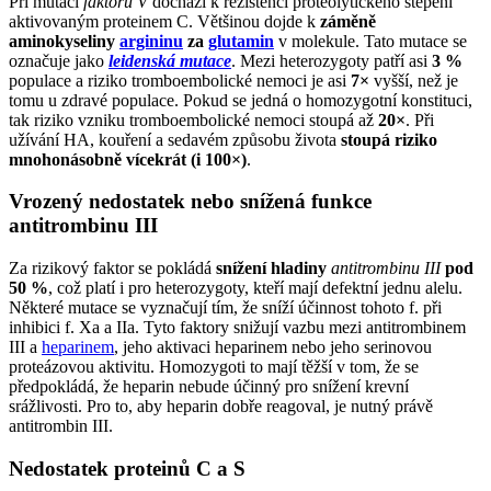
Při mutaci
faktoru V
dochází k rezistenci proteolytického štěpení
aktivovaným proteinem C. Většinou dojde k
záměně
aminokyseliny
argininu
za
glutamin
v molekule. Tato mutace se
označuje jako
leidenská mutace
. Mezi heterozygoty patří asi
3 %
populace a riziko tromboembolické nemoci je asi
7×
vyšší, než je
tomu u zdravé populace. Pokud se jedná o homozygotní konstituci,
tak riziko vzniku tromboembolické nemoci stoupá až
20×
. Při
užívání HA, kouření a sedavém způsobu života
stoupá riziko
mnohonásobně vícekrát (i 100×)
.
Vrozený nedostatek nebo snížená funkce
antitrombinu III
Za rizikový faktor se pokládá
snížení hladiny
antitrombinu III
pod
50 %
, což platí i pro heterozygoty, kteří mají defektní jednu alelu.
Některé mutace se vyznačují tím, že sníží účinnost tohoto f. při
inhibici f. Xa a IIa. Tyto faktory snižují vazbu mezi antitrombinem
III a
heparinem
, jeho aktivaci heparinem nebo jeho serinovou
proteázovou aktivitu. Homozygoti to mají těžší v tom, že se
předpokládá, že heparin nebude účinný pro snížení krevní
srážlivosti. Pro to, aby heparin dobře reagoval, je nutný právě
antitrombin III.
Nedostatek proteinů C a S