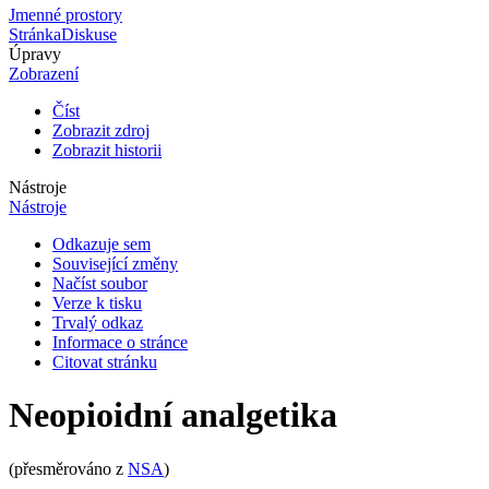
Jmenné prostory
Stránka
Diskuse
Úpravy
Zobrazení
Číst
Zobrazit zdroj
Zobrazit historii
Nástroje
Nástroje
Odkazuje sem
Související změny
Načíst soubor
Verze k tisku
Trvalý odkaz
Informace o stránce
Citovat stránku
Neopioidní analgetika
(přesměrováno z
NSA
)