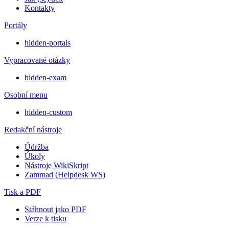
Kontakty
Portály
hidden-portals
Vypracované otázky
hidden-exam
Osobní menu
hidden-custom
Redakční nástroje
Údržba
Úkoly
Nástroje WikiSkript
Zammad (Helpdesk WS)
Tisk a PDF
Stáhnout jako PDF
Verze k tisku