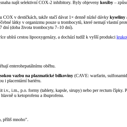
aha najít selektivní COX-2 inhibitory. Byly objeveny
koxiby
– způso
du COX v destičkách, takže stačí dávat 1× denně nízké dávky
kyseliny 
čebné látky v organizmu pouze u trombocytů, které nemají vlastní prote
 dní (doba života trombocytu 7–10 dní).
íce ubírá cestou lipooxygenázy, a dochází tudíž k vyšší produkci
leuko
léhají enterohepatálnímu oběhu.
sokou vazbu na plazmatické bílkoviny
(CAVE: warfarin, sulfonamidy,
u i placentární bariéru.
i.v., i.m., p.o. formy (tablety, kapsle, sirupy) nebo per rectum čípky. P
 hlavně u ketoprofenu a ibuprofenu.
, příliš mnoho".