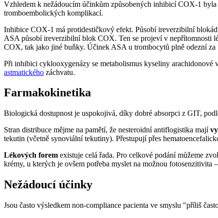
Vzhledem k nežádoucím účinkům způsobených inhibicí COX-1 byla sn
tromboembolických komplikací.
Inhibice COX-1 má protidestičkový efekt. Působí ireverzibilní bloká
ASA působí ireverzibilní blok COX. Ten se projeví v nepřítomnosti lé
COX, tak jako jiné buňky. Účinek ASA u trombocytů plně odezní za 7
Při inhibici cyklooxygenázy se metabolismus kyseliny arachidonové v
astmatického
záchvatu.
Farmakokinetika
Biologická dostupnost je uspokojivá, díky dobré absorpci z GIT, pod
Stran distribuce mějme na pamětí, že nesteroidní antiflogistika mají
vy
tekutin (včetně synoviální tekutiny). Přestupují přes hematoencefalicko
Lékových forem
existuje celá řada. Pro celkové podání můžeme zvolit 
krémy, u kterých je ovšem potřeba myslet na možnou fotosenzitivita –
Nežádoucí účinky
Jsou často výsledkem non-compliance pacienta ve smyslu "příliš často