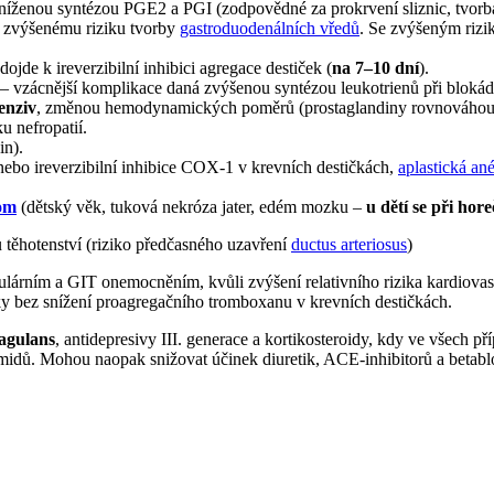
sníženou syntézou PGE2 a PGI (zodpovědné za prokrvení sliznic, tvorba
a zvýšenému riziku tvorby
gastroduodenálních vředů
. Se zvýšeným rizi
e k ireverzibilní inhibici agregace destiček (
na 7–10 dní
).
 – vzácnější komplikace daná zvýšenou syntézou leukotrienů při bloká
enziv
, změnou hemodynamických poměrů (prostaglandiny rovnováhou 
u nefropatií.
in).
 nebo ireverzibilní inhibice COX-1 v krevních destičkách,
aplastická an
om
(dětský věk, tuková nekróza jater, edém mozku –
u dětí se při ho
u těhotenství (riziko předčasného uzavření
ductus arteriosus
)
kulárním a GIT onemocněním, kvůli zvýšení relativního rizika kardiovas
nky bez snížení proagregačního tromboxanu v krevních destičkách.
oagulans
, antidepresivy III. generace a kortikosteroidy, kdy ve všech p
namidů. Mohou naopak snižovat účinek diuretik, ACE-inhibitorů a betabl