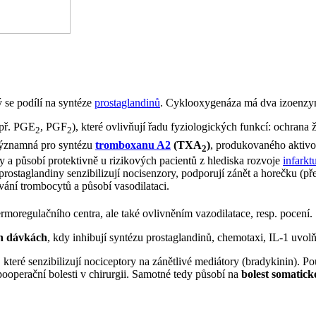
ý se podílí na syntéze
prostaglandinů
. Cyklooxygenáza má dva izoenzy
apř. PGE
, PGF
), které ovlivňují řadu fyziologických funkcí: ochrana 
2
2
 významná pro syntézu
tromboxanu A2
(TXA
)
, produkovaného akti
2
y a působí protektivně u rizikových pacientů z hlediska rozvoje
infark
prostaglandiny senzibilizují nocisenzory, podporují zánět a horečku 
ování trombocytů a působí vasodilataci.
moregulačního centra, ale také ovlivněním vazodilatace, resp. pocení.
ch dávkách
, kdy inhibují syntézu prostaglandinů, chemotaxi, IL-1 uvol
, které senzibilizují nociceptory na zánětlivé mediátory (bradykinin). 
pooperační bolesti v chirurgii. Samotné tedy působí na
bolest somatick