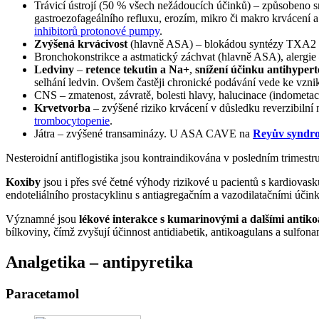
Trávicí ústrojí (50 % všech nežádoucích účinků) – způsobeno 
gastroezofageálního refluxu, erozím, mikro či makro krvácení 
inhibitorů protonové pumpy
.
Zvýšená krvácivost
(hlavně ASA) – blokádou syntézy TXA2 dojd
Bronchokonstrikce a astmatický záchvat (hlavně ASA), alergie
Ledviny
–
retence tekutin a Na+
,
snížení účinku antihypert
selhání ledvin. Ovšem častěji chronické podávání vede ke vznik
CNS – zmatenost, závratě, bolesti hlavy, halucinace (indometac
Krvetvorba
– zvýšené riziko krvácení v důsledku reverzibilní
trombocytopenie
.
Játra – zvýšené transaminázy. U ASA CAVE na
Reyův syndr
Nesteroidní antiflogistika jsou kontraindikována v posledním trimestr
Koxiby
jsou i přes své četné výhody rizikové u pacientů s kardiovas
endoteliálního prostacyklinu s antiagregačním a vazodilatačními úči
Významné jsou
lékové interakce s kumarinovými a dalšími antik
bílkoviny, čímž zvyšují účinnost antidiabetik, antikoagulans a sulfo
Analgetika – antipyretika
Paracetamol