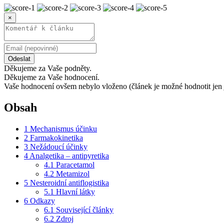
×
Odeslat
Děkujeme za Vaše podněty.
Děkujeme za Vaše hodnocení.
Vaše hodnocení ovšem nebylo vloženo (článek je možné hodnotit jen 
Obsah
1
Mechanismus účinku
2
Farmakokinetika
3
Nežádoucí účinky
4
Analgetika – antipyretika
4.1
Paracetamol
4.2
Metamizol
5
Nesteroidní antiflogistika
5.1
Hlavní látky
6
Odkazy
6.1
Související články
6.2
Zdroj