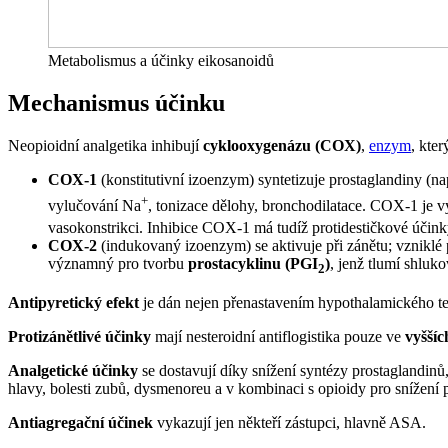
Metabolismus a účinky eikosanoidů
Mechanismus účinku
Neopioidní analgetika inhibují
cyklooxygenázu (COX)
,
enzym
, kter
COX-1
(konstitutivní izoenzym) syntetizuje prostaglandiny (n
+
vylučování Na
, tonizace dělohy, bronchodilatace. COX-1 je
vasokonstrikci. Inhibice COX-1 má tudíž protidestičkové účink
COX-2
(indukovaný izoenzym) se aktivuje při zánětu; vzniklé 
významný pro tvorbu
prostacyklinu (PGI
)
, jenž tlumí shluk
2
Antipyretický efekt
je dán nejen přenastavením hypothalamického ter
Protizánětlivé účinky
mají nesteroidní antiflogistika pouze ve
vyšší
Analgetické účinky
se dostavují díky snížení syntézy prostaglandinů
hlavy, bolesti zubů, dysmenoreu a v kombinaci s opioidy pro snížení 
Antiagregační účinek
vykazují jen někteří zástupci, hlavně ASA.