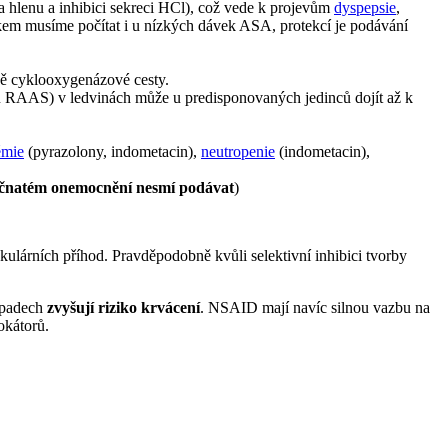
 hlenu a inhibici sekreci HCl), což vede k projevům
dyspepsie
,
kem musíme počítat i u nízkých dávek ASA, protekcí je podávání
dě cyklooxygenázové cesty.
RAAS) v ledvinách může u predisponovaných jedinců dojít až k
émie
(pyrazolony, indometacin),
neutropenie
(indometacin),
rečnatém onemocnění nesmí podávat
)
kulárních příhod. Pravděpodobně kvůli selektivní inhibici tvorby
řípadech
zvyšují riziko krvácení
. NSAID mají navíc silnou vazbu na
okátorů.