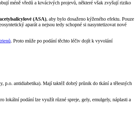
bují méně vředů a krvácivých projevů, některé však zvyšují riziko
acetylsalicylové (ASA)
, aby bylo dosaženo kýženého efektu. Pouze
osyntetický aparát a nejsou tedy schopné si nasyntetizovat nové
trienů
. Proto může po podání těchto léčiv dojít k vyvolání
 p.o. antidiabetika). Mají taktéž dobrý průnik do tkání a tělesných
ro lokální podání lze využít různé spreje, gely, emulgely, náplasti a