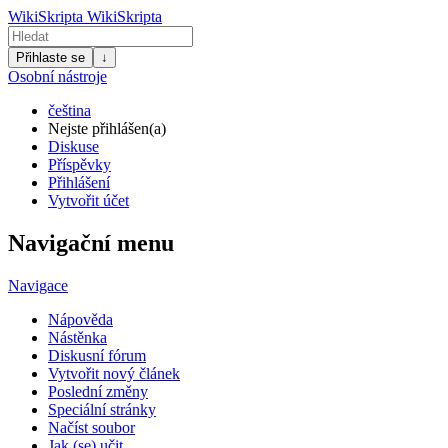
WikiSkripta
WikiSkripta
Přihlaste se
↓
Osobní nástroje
čeština
Nejste přihlášen(a)
Diskuse
Příspěvky
Přihlášení
Vytvořit účet
Navigační menu
Navigace
Nápověda
Nástěnka
Diskusní fórum
Vytvořit nový článek
Poslední změny
Speciální stránky
Načíst soubor
Jak (se) učit