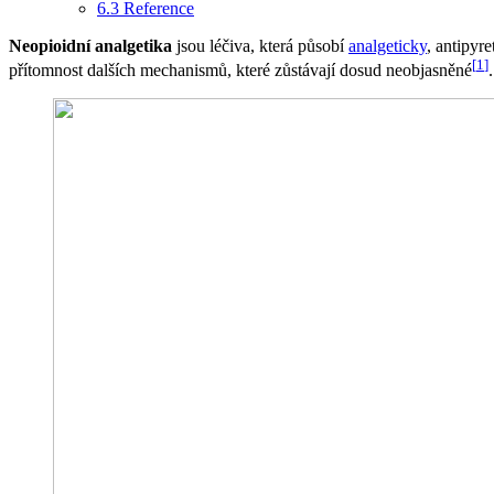
6.3
Reference
Neopioidní analgetika
jsou léčiva, která působí
analgeticky
, antipyre
[
1
]
přítomnost dalších mechanismů, které zůstávají dosud neobjasněné
.