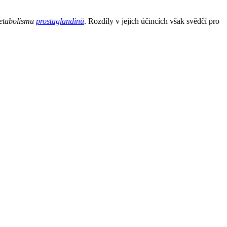
metabolismu
prostaglandinů
. Rozdíly v jejich účincích však svědčí pro