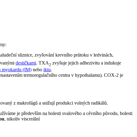
my:
žaludeční sliznice, zvyšování krevního průtoku v ledvinách,
vovanými
destičkami
. TXA
zvyšuje jejich adhezivitu a indukuje
2
tu myokardu (IM)
nebo
iktu
.
(přenastavením termoregulačního centra v hypothalamu). COX-2 je
ňovaný z makrofágů a snižují produkci volných radikálů.
Používáme je především na bolesti svalového a cévního původu, bolesti
ou
, nikoliv viscerální