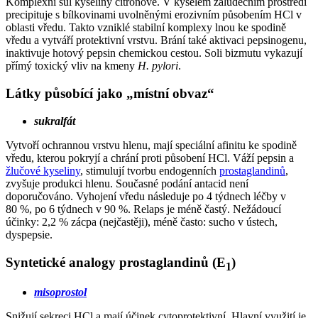
Komplexní sůl kyseliny citronové. V kyselém žaludečním prostředí
precipituje s bílkovinami uvolněnými erozivním působením HCl v
oblasti vředu. Takto vzniklé stabilní komplexy lnou ke spodině
vředu a vytváří protektivní vrstvu. Brání také aktivaci pepsinogenu,
inaktivuje hotový pepsin chemickou cestou. Soli bizmutu vykazují
přímý toxický vliv na kmeny
H. pylori
.
Látky působící jako „místní obvaz“
sukralfát
Vytvoří ochrannou vrstvu hlenu, mají speciální afinitu ke spodině
vředu, kterou pokryjí a chrání proti působení HCl. Váží pepsin a
žlučové kyseliny
, stimulují tvorbu endogenních
prostaglandinů
,
zvyšuje produkci hlenu. Současné podání antacid není
doporučováno. Vyhojení vředu následuje po 4 týdnech léčby v
80 %, po 6 týdnech v 90 %. Relaps je méně častý. Nežádoucí
účinky: 2,2 % zácpa (nejčastěji), méně často: sucho v ústech,
dyspepsie.
Syntetické analogy prostaglandinů (E
)
1
misoprostol
Snižují sekreci HCl a mají účinek cytoprotektivní. Hlavní využití je