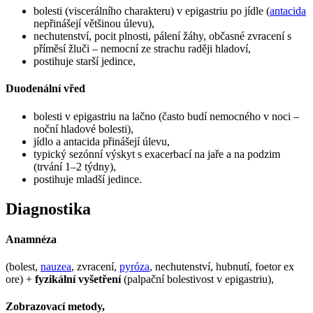
bolesti (viscerálního charakteru) v epigastriu po jídle (
antacida
nepřinášejí většinou úlevu),
nechutenství, pocit plnosti, pálení žáhy, občasné zvracení s
příměsí žluči – nemocní ze strachu raději hladoví,
postihuje starší jedince,
Duodenální vřed
bolesti v epigastriu na lačno (často budí nemocného v noci –
noční hladové bolesti),
jídlo a antacida přinášejí úlevu,
typický sezónní výskyt s exacerbací na jaře a na podzim
(trvání 1–2 týdny),
postihuje mladší jedince.
Diagnostika
Anamnéza
(bolest,
nauzea
, zvracení,
pyróza
, nechutenství, hubnutí, foetor ex
ore) +
fyzikální vyšetření
(palpační bolestivost v epigastriu),
Zobrazovací metody,