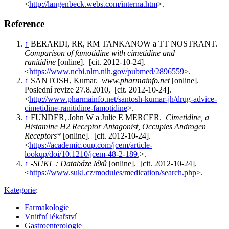
<
http://langenbeck.webs.com/interna.htm
>.
Reference
↑
BERARDI, RR, RM TANKANOW a TT NOSTRANT.
Comparison of famotidine with cimetidine and
ranitidine
[online]. [cit. 2012-10-24].
<
https://www.ncbi.nlm.nih.gov/pubmed/2896559
>.
↑
SANTOSH, Kumar.
www.pharmainfo.net
[online].
Poslední revize 27.8.2010, [cit. 2012-10-24].
<
http://www.pharmainfo.net/santosh-kumar-jh/drug-advice-
cimetidine-ranitidine-famotidine
>.
↑
FUNDER, John W a Julie E MERCER.
Cimetidine, a
Histamine H2 Receptor Antagonist, Occupies Androgen
Receptors*
[online]. [cit. 2012-10-24].
<
https://academic.oup.com/jcem/article-
lookup/doi/10.1210/jcem-48-2-189
,>.
↑
-
SÚKL : Databáze léků
[online]. [cit. 2012-10-24].
<
https://www.sukl.cz/modules/medication/search.php
>.
Kategorie
:
Farmakologie
Vnitřní lékařství
Gastroenterologie