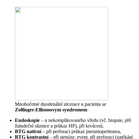
Mnohočetné duodenální ulcerace u pacienta se
Zollinger-Ellisonovym syndromem
Endoskopie
– u nekomplikovaného vředu (vč. biopsie, pH
žaludeční sliznice a průkaz HP), při krvácení,
RTG nativní
– při perforaci průkaz pneumoperitonea,
RTG kontrastní
– při stenóze, event. při perforaci (zatékání