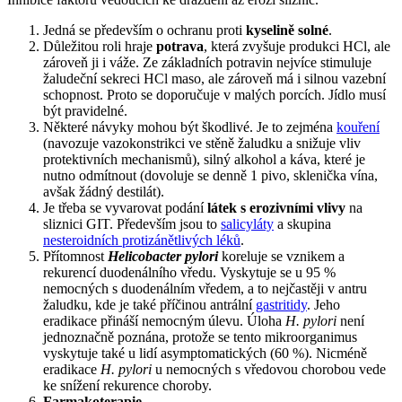
Jedná se především o ochranu proti
kyselině solné
.
Důležitou roli hraje
potrava
, která zvyšuje produkci HCl, ale
zároveň ji i váže. Ze základních potravin nejvíce stimuluje
žaludeční sekreci HCl maso, ale zároveň má i silnou vazební
schopnost. Proto se doporučuje v malých porcích. Jídlo musí
být pravidelné.
Některé návyky mohou být škodlivé. Je to zejména
kouření
(navozuje vazokonstrikci ve stěně žaludku a snižuje vliv
protektivních mechanismů), silný alkohol a káva, které je
nutno odmítnout (dovoluje se denně 1 pivo, sklenička vína,
avšak žádný destilát).
Je třeba se vyvarovat podání
látek s erozivními vlivy
na
sliznici GIT. Především jsou to
salicyláty
a skupina
nesteroidních protizánětlivých léků
.
Přítomnost
Helicobacter pylori
koreluje se vznikem a
rekurencí duodenálního vředu. Vyskytuje se u 95 %
nemocných s duodenálním vředem, a to nejčastěji v antru
žaludku, kde je také příčinou antrální
gastritidy
. Jeho
eradikace přináší nemocným úlevu. Úloha
H. pylori
není
jednoznačně poznána, protože se tento mikroorganimus
vyskytuje také u lidí asymptomatických (60 %). Nicméně
eradikace
H. pylori
u nemocných s vředovou chorobou vede
ke snížení rekurence choroby.
Farmakoterapie
.