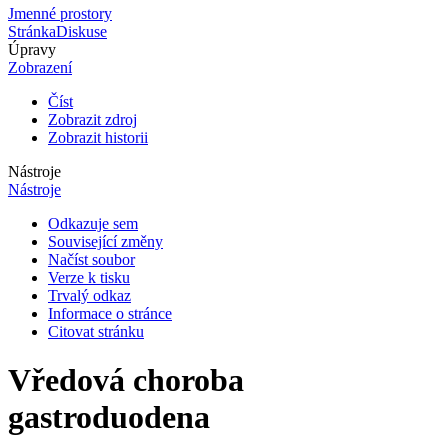
Jmenné prostory
Stránka
Diskuse
Úpravy
Zobrazení
Číst
Zobrazit zdroj
Zobrazit historii
Nástroje
Nástroje
Odkazuje sem
Související změny
Načíst soubor
Verze k tisku
Trvalý odkaz
Informace o stránce
Citovat stránku
Vředová choroba
gastroduodena