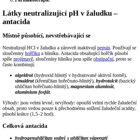
Látky neutralizující pH v žaludku –
antacida
Místně působící, nevstřebávající se
Neutralizují HCl v žaludku a zároveň inaktivují
pepsin
. Používají se
sloučeniny
hořčíku
a hliníku. Antacida obsahující hořčík působí
spíše
projímavě
, sloučeniny hliníku jsou spíše
obstipační
, proto se
často kombinují.
algeldrat
(hydroxid hlinitý v hydratované aktivní formě),
simaldrat
(křemičitan hořečnato-hlinitý),
hydrotalcit
(bazický
uhličitan hořečnato-hlinitý),
magnesium aluminát
,
aluminium fosfát
.
Výhody:
jsou velmi levné,
nevýhody:
opouští velmi rychle žaludeční
obsah, proto vedou pouze k přechodnému snížení žaludeční acidity,
působí krátce (1,5–2 hod).
Celková antacida
hydrogenuhličitan sodný
a
uhličitan vápenatý