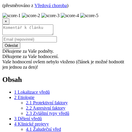
(přesměrováno z
Vředová choroba
)
×
Odeslat
Děkujeme za Vaše podněty.
Děkujeme za Vaše hodnocení.
Vaše hodnocení ovšem nebylo vloženo (článek je možné hodnotit
jen jednou za den)!
Obsah
1
Lokalizace vředů
2
Etiologie
2.1
Protektivní faktory
2.2
Agresivní faktory
2.3
Zvláštní typy vředů
3
Dělení vředů
4
Klinické projevy
4.1
Žaludeční vřed