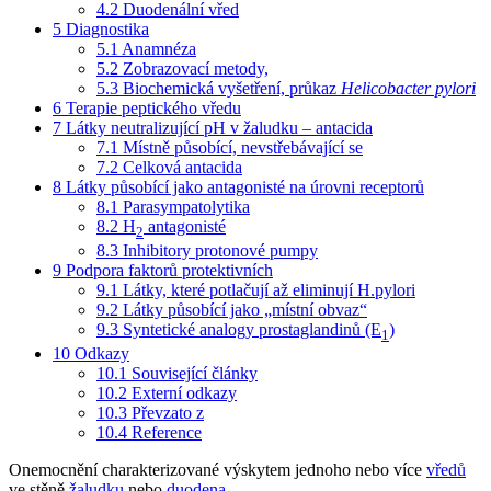
4.2
Duodenální vřed
5
Diagnostika
5.1
Anamnéza
5.2
Zobrazovací metody,
5.3
Biochemická vyšetření, průkaz
Helicobacter pylori
6
Terapie peptického vředu
7
Látky neutralizující pH v žaludku – antacida
7.1
Místně působící, nevstřebávající se
7.2
Celková antacida
8
Látky působící jako antagonisté na úrovni receptorů
8.1
Parasympatolytika
8.2
H
antagonisté
2
8.3
Inhibitory protonové pumpy
9
Podpora faktorů protektivních
9.1
Látky, které potlačují až eliminují H.pylori
9.2
Látky působící jako „místní obvaz“
9.3
Syntetické analogy prostaglandinů (E
)
1
10
Odkazy
10.1
Související články
10.2
Externí odkazy
10.3
Převzato z
10.4
Reference
Onemocnění charakterizované výskytem jednoho nebo více
vředů
ve stěně
žaludku
nebo
duodena
.