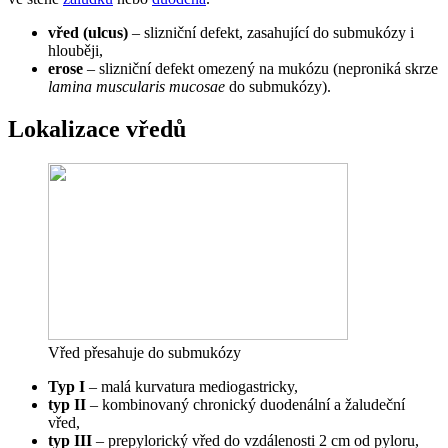
vřed (ulcus)
– slizniční defekt, zasahující do submukózy i
hlouběji,
erose
– slizniční defekt omezený na mukózu (neproniká skrze
lamina muscularis mucosae
do submukózy).
Lokalizace vředů
Vřed přesahuje do submukózy
Typ I
– malá kurvatura mediogastricky,
typ II
– kombinovaný chronický duodenální a žaludeční
vřed,
typ III
– prepylorický vřed do vzdálenosti 2 cm od pyloru,