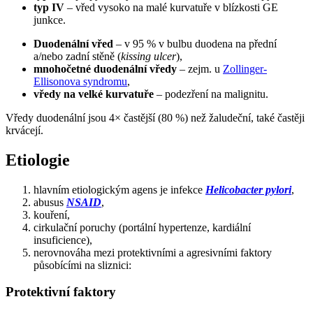
typ IV
– vřed vysoko na malé kurvatuře v blízkosti GE
junkce.
Duodenální vřed
– v 95 % v bulbu duodena na přední
a/nebo zadní stěně (
kissing ulcer
),
mnohočetné duodenální vředy
– zejm. u
Zollinger-
Ellisonova syndromu
,
vředy na velké kurvatuře
– podezření na malignitu.
Vředy duodenální jsou 4× častější (80 %) než žaludeční, také častěji
krvácejí.
Etiologie
hlavním etiologickým agens je infekce
Helicobacter pylori
,
abusus
NSAID
,
kouření,
cirkulační poruchy (portální hypertenze, kardiální
insuficience),
nerovnováha mezi protektivními a agresivními faktory
působícími na sliznici:
Protektivní faktory