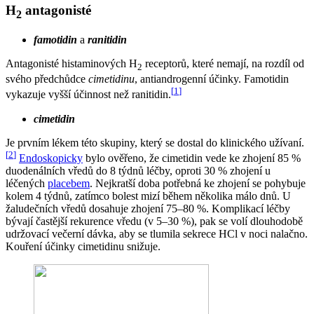
H
antagonisté
2
famotidin
a
ranitidin
Antagonisté histaminových H
receptorů, které nemají, na rozdíl od
2
svého předchůdce
cimetidinu
, antiandrogenní účinky. Famotidin
[
1
]
vykazuje vyšší účinnost než ranitidin.
cimetidin
Je prvním lékem této skupiny, který se dostal do klinického užívaní.
[
2
]
Endoskopicky
bylo ověřeno, že cimetidin vede ke zhojení 85 %
duodenálních vředů do 8 týdnů léčby, oproti 30 % zhojení u
léčených
placebem
. Nejkratší doba potřebná ke zhojení se pohybuje
kolem 4 týdnů, zatímco bolest mizí během několika málo dnů. U
žaludečních vředů dosahuje zhojení 75–80 %. Komplikací léčby
bývají častější rekurence vředu (v 5–30 %), pak se volí dlouhodobě
udržovací večerní dávka, aby se tlumila sekrece HCl v noci nalačno.
Kouření účinky cimetidinu snižuje.