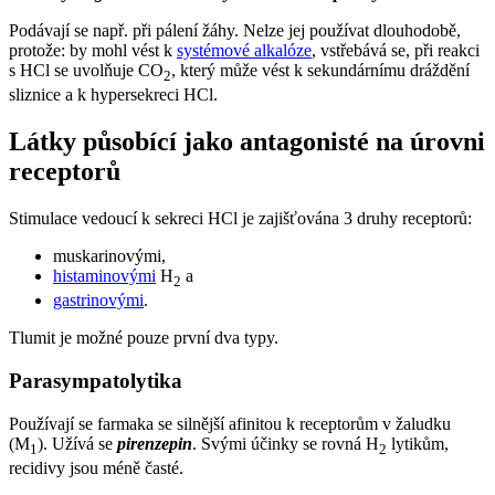
Podávají se např. při pálení žáhy. Nelze jej používat dlouhodobě,
protože: by mohl vést k
systémové alkalóze
, vstřebává se, při reakci
s HCl se uvolňuje CO
, který může vést k sekundárnímu dráždění
2
sliznice a k hypersekreci HCl.
Látky působící jako antagonisté na úrovni
receptorů
Stimulace vedoucí k sekreci HCl je zajišťována 3 druhy receptorů:
muskarinovými,
histaminovými
H
a
2
gastrinovými
.
Tlumit je možné pouze první dva typy.
Parasympatolytika
Používají se farmaka se silnější afinitou k receptorům v žaludku
(M
). Užívá se
pirenzepin
. Svými účinky se rovná H
lytikům,
1
2
recidivy jsou méně časté.