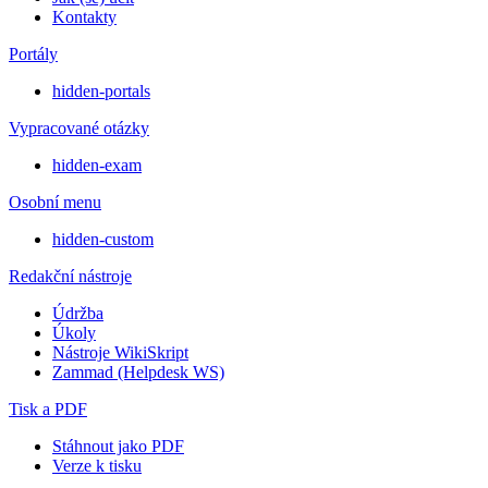
Kontakty
Portály
hidden-portals
Vypracované otázky
hidden-exam
Osobní menu
hidden-custom
Redakční nástroje
Údržba
Úkoly
Nástroje WikiSkript
Zammad (Helpdesk WS)
Tisk a PDF
Stáhnout jako PDF
Verze k tisku