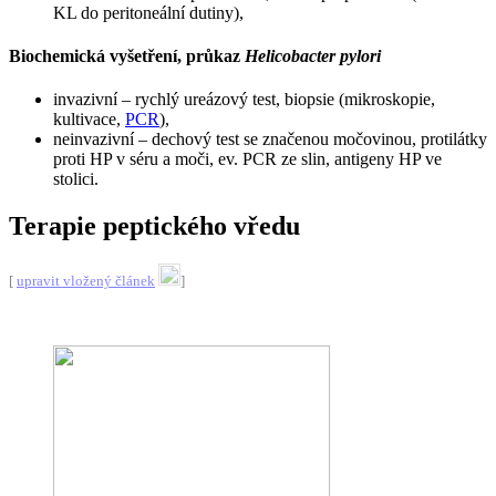
KL do peritoneální dutiny),
Biochemická vyšetření, průkaz
Helicobacter pylori
invazivní – rychlý ureázový test, biopsie (mikroskopie,
kultivace,
PCR
),
neinvazivní – dechový test se značenou močovinou, protilátky
proti HP v séru a moči, ev. PCR ze slin, antigeny HP ve
stolici.
Terapie peptického vředu
[
upravit vložený článek
]