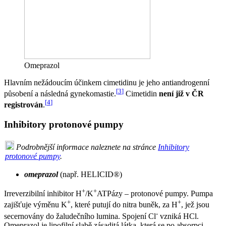
Omeprazol
Hlavním nežádoucím účinkem cimetidinu je jeho antiandrogenní
[
3
]
působení a následná gynekomastie.
Cimetidin
není již v ČR
[
4
]
registrován
.
Inhibitory protonové pumpy
Podrobnější informace naleznete na stránce
Inhibitory
protonové pumpy
.
omeprazol
(např. HELICID®)
+
+
Irreverzibilní inhibitor H
/K
ATPázy – protonové pumpy. Pumpa
+
+
zajišťuje výměnu K
, které putují do nitra buněk, za H
, jež jsou
-
secernovány do žaludečního lumina. Spojení Cl
vzniká HCl.
Omeprazol je lipofilní slabě zásaditá látka, která se po absorpci