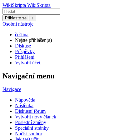
WikiSkripta
WikiSkripta
Přihlaste se
↓
Osobní nástroje
čeština
Nejste přihlášen(a)
Diskuse
Příspěvky
Přihlášení
Vytvořit účet
Navigační menu
Navigace
Nápověda
Nástěnka
Diskusní fórum
Vytvořit nový článek
Poslední změny
Speciální stránky
Načíst soubor
Jak (se) učit