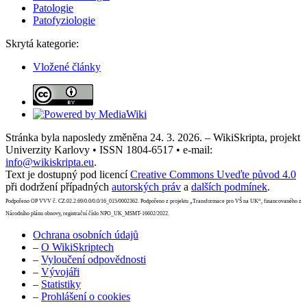
Patologie
Patofyziologie
Skrytá kategorie:
Vložené články
Stránka byla naposledy změněna 24. 3. 2026. – WikiSkripta, projekt
Univerzity Karlovy • ISSN 1804-6517 • e-mail:
info@wikiskripta.eu
.
Text je dostupný pod licencí
Creative Commons Uveďte původ 4.0
při dodržení případných
autorských práv
a
dalších podmínek
.
Podpořeno OP VVV č. CZ.02.2.69/0.0/0.0/16_015/0002362. Podpořeno z projektu „Transformace pro VŠ na UK“, financovaného z
Národního plánu obnovy, registrační číslo NPO_UK_MSMT-16602/2022.
Ochrana osobních údajů
–
O WikiSkriptech
–
Vyloučení odpovědnosti
–
Vývojáři
–
Statistiky
–
Prohlášení o cookies