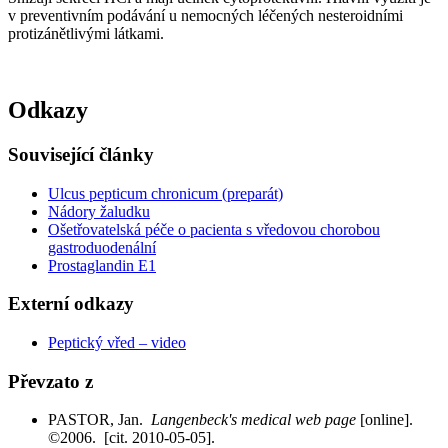
v preventivním podávání u nemocných léčených nesteroidními
protizánětlivými látkami.
Odkazy
Související články
Ulcus pepticum chronicum (preparát)
Nádory žaludku
Ošetřovatelská péče o pacienta s vředovou chorobou
gastroduodenální
Prostaglandin E1
Externí odkazy
Peptický vřed – video
Převzato z
PASTOR, Jan.
Langenbeck's medical web page
[online].
©2006. [cit. 2010-05-05].