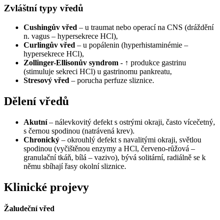
Zvláštní typy vředů
Cushingův vřed
– u traumat nebo operací na CNS (dráždění
n. vagus – hypersekrece HCl),
Curlingův vřed
– u popálenin (hyperhistaminémie –
hypersekrece HCl),
Zollinger-Ellisonův syndrom
- ↑ produkce gastrinu
(stimuluje sekreci HCl) u gastrinomu pankreatu,
Stresový vřed
– porucha perfuze sliznice.
Dělení vředů
Akutní
– nálevkovitý defekt s ostrými okraji, často vícečetný,
s černou spodinou (natrávená krev).
Chronický
– okrouhlý defekt s navalitými okraji, světlou
spodinou (vyčištěnou enzymy a HCl, červeno-růžová –
granulační tkáň, bílá – vazivo), bývá solitární, radiálně se k
němu sbíhají řasy okolní sliznice.
Klinické projevy
Žaludeční vřed