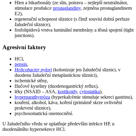
Hlen a bikarbonáty (ze slin, potrava – nejlepší neutralisátor,
stimulace produkce
prostaglandiny
, zejména prostaglandinem
E2),
regenerační schopnost sliznice (s čímž souvisí dobrá perfuze
žaludeční sliznice),
fosfolipidová vrstva luminální membrány a těsná spojení (tight
junctions).
Agresivní faktory
HCl,
pepsin
,
Helicobacter pylori
(kolonizuje jen žaludeční sliznici, v
duodenu žaludeční metaplastickou sliznici),
ischemické stěny,
žlučové kyseliny (duodenogastrický reflux),
léky (NSAID – ASA,
kortikoidy
,
cytostatika
),
hyperparathyreóza
(hyperkalcémie stimuluje sekreci gastrinu),
kouření, alkohol, káva, koření (primárně skrze ovlivnění
prokrvení sliznice),
psychosomatická onemocnění.
U žaludečního vředu se uplatňuje především infekce HP, u
duodenálního hypersekrece HCl.