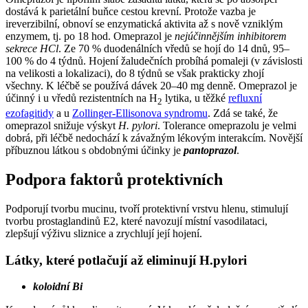
dostává k parietální buňce cestou krevní. Protože vazba je
ireverzibilní, obnoví se enzymatická aktivita až s nově vzniklým
enzymem, tj. po 18 hod. Omeprazol je
nejúčinnějším inhibitorem
sekrece HCl
. Ze 70 % duodenálních vředů se hojí do 14 dnů, 95–
100 % do 4 týdnů. Hojení žaludečních probíhá pomaleji (v závislosti
na velikosti a lokalizaci), do 8 týdnů se však prakticky zhojí
všechny. K léčbě se používá dávek 20–40 mg denně. Omeprazol je
účinný i u vředů rezistentních na H
lytika, u těžké
refluxní
2
ezofagitidy
a u
Zollinger-Ellisonova syndromu
. Zdá se také, že
omeprazol snižuje výskyt
H. pylori
. Tolerance omeprazolu je velmi
dobrá, při léčbě nedochází k závažným lékovým interakcím. Novější
příbuznou látkou s obdobnými účinky je
pantoprazol
.
Podpora faktorů protektivních
Podporují tvorbu mucinu, tvoří protektivní vrstvu hlenu, stimulují
tvorbu prostaglandinů E2, které navozují místní vasodilataci,
zlepšují výživu sliznice a zrychlují její hojení.
Látky, které potlačují až eliminují H.pylori
koloidní Bi