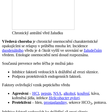
Chronický antrální vřed žaludku
Vředová choroba
je chronické onemocnění charakteristické
opakujícími se relapsy v průběhu mnoha let. Incidence
duodenálního
vředu je 4–5krát vyšší ve srovnání se
žaludečním
vředem. Etiologie onemocnění není dosud rozpoznána.
Současná prevence nebo léčba je možná jako
Inhibice faktorů vedoucích k dráždění až erozi sliznice.
Podpora protektivních endogenních faktorů.
Faktory ovlivňující vznik peptického vředu
Agresivní
–
HCl
,
pepsin
,
NSA
,
alkohol
,
kouření
, káva,
kořeněná jídla, infekce
Helicobacter pylori
.
Protektivní
– hlen,
prostaglandiny
, sekrece HCO
, potrava.
3
Inhibice faktorů vedoucích ke dráždění až erozi sliznic.