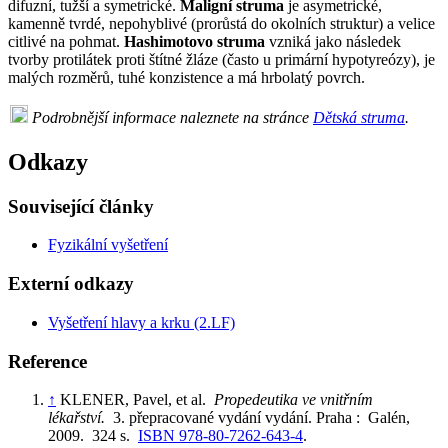
difuzní, tužší a symetrické.
Maligní struma
je asymetrické,
kamenně tvrdé, nepohyblivé (prorůstá do okolních struktur) a velice
citlivé na pohmat.
Hashimotovo struma
vzniká jako následek
tvorby protilátek proti štítné žláze (často u primární hypotyreózy), je
malých rozměrů, tuhé konzistence a má hrbolatý povrch.
Podrobnější informace naleznete na stránce
Dětská struma
.
Odkazy
Související články
Fyzikální vyšetření
Externí odkazy
Vyšetření hlavy a krku (2.LF)
Reference
↑
KLENER, Pavel, et al.
Propedeutika ve vnitřním
lékařství.
3. přepracované vydání vydání. Praha : Galén,
2009. 324 s.
ISBN 978-80-7262-643-4
.