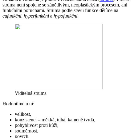
struma není spojené se zánětlivým, neoplastickým procesem, ani
funkčními poruchami. Struma podle stavu funkce dělíme na
eufunkční
,
hyperfunkční
a
hypofunkční
.
Viditelná struma
Hodnotíme u ní:
velikost,
konzistenci – měkká, tuhá, kameně tvrdá,
pohyblivost proti kůži,
souměrnost,
povrch,