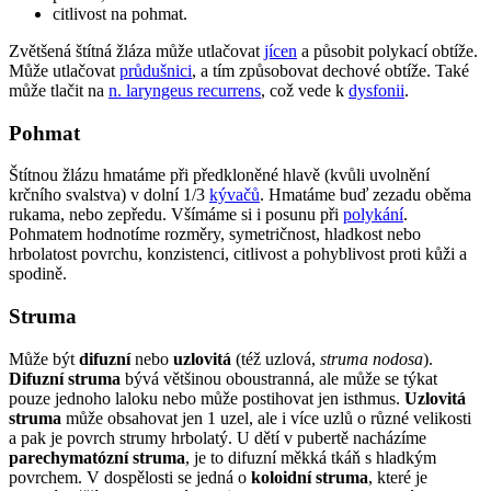
citlivost na pohmat.
Zvětšená štítná žláza může utlačovat
jícen
a působit polykací obtíže.
Může utlačovat
průdušnici
, a tím způsobovat dechové obtíže. Také
může tlačit na
n. laryngeus recurrens
, což vede k
dysfonii
.
Pohmat
Štítnou žlázu hmatáme při předkloněné hlavě (kvůli uvolnění
krčního svalstva) v dolní 1/3
kývačů
. Hmatáme buď zezadu oběma
rukama, nebo zepředu. Všímáme si i posunu při
polykání
.
Pohmatem hodnotíme rozměry, symetričnost, hladkost nebo
hrbolatost povrchu, konzistenci, citlivost a pohyblivost proti kůži a
spodině.
Struma
Může být
difuzní
nebo
uzlovitá
(též uzlová,
struma nodosa
).
Difuzní struma
bývá většinou oboustranná, ale může se týkat
pouze jednoho laloku nebo může postihovat jen isthmus.
Uzlovitá
struma
může obsahovat jen 1 uzel, ale i více uzlů o různé velikosti
a pak je povrch strumy hrbolatý. U dětí v pubertě nacházíme
parechymatózní struma
, je to difuzní měkká tkáň s hladkým
povrchem. V dospělosti se jedná o
koloidní struma
, které je