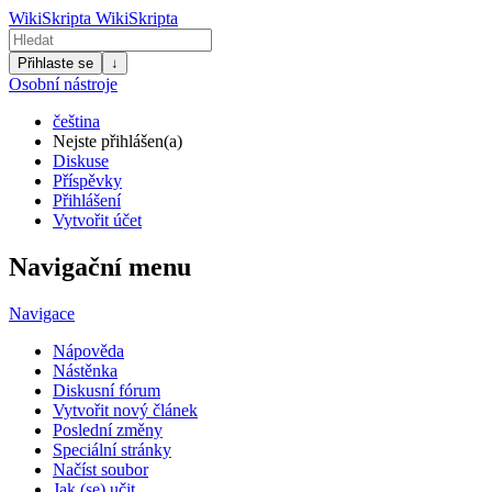
WikiSkripta
WikiSkripta
Přihlaste se
↓
Osobní nástroje
čeština
Nejste přihlášen(a)
Diskuse
Příspěvky
Přihlášení
Vytvořit účet
Navigační menu
Navigace
Nápověda
Nástěnka
Diskusní fórum
Vytvořit nový článek
Poslední změny
Speciální stránky
Načíst soubor
Jak (se) učit