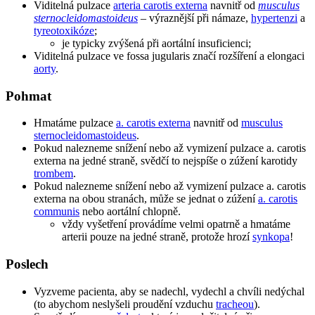
Viditelná pulzace
arteria carotis externa
navnitř od
musculus
sternocleidomastoideus
– výraznější při námaze,
hypertenzi
a
tyreotoxikóze
;
je typicky zvýšená při aortální insuficienci;
Viditelná pulzace ve fossa jugularis značí rozšíření a elongaci
aorty
.
Pohmat
Hmatáme pulzace
a. carotis externa
navnitř od
musculus
sternocleidomastoideus
.
Pokud nalezneme snížení nebo až vymizení pulzace a. carotis
externa na jedné straně, svědčí to nejspíše o zúžení karotidy
trombem
.
Pokud nalezneme snížení nebo až vymizení pulzace a. carotis
externa na obou stranách, může se jednat o zúžení
a. carotis
communis
nebo aortální chlopně.
vždy vyšetření provádíme velmi opatrně a hmatáme
arterii pouze na jedné straně, protože hrozí
synkopa
!
Poslech
Vyzveme pacienta, aby se nadechl, vydechl a chvíli nedýchal
(to abychom neslyšeli proudění vzduchu
tracheou
).