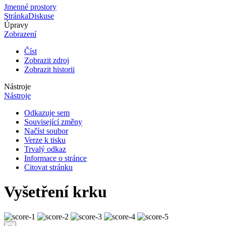
Jmenné prostory
Stránka
Diskuse
Úpravy
Zobrazení
Číst
Zobrazit zdroj
Zobrazit historii
Nástroje
Nástroje
Odkazuje sem
Související změny
Načíst soubor
Verze k tisku
Trvalý odkaz
Informace o stránce
Citovat stránku
Vyšetření krku