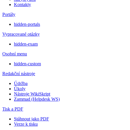
Kontakty
Portály
hidden-portals
Vypracované otázky
hidden-exam
Osobní menu
hidden-custom
Redakční nástroje
Údržba
Úkoly
Nástroje WikiSkript
Zammad (Helpdesk WS)
Tisk a PDF
Stáhnout jako PDF
Verze k tisku