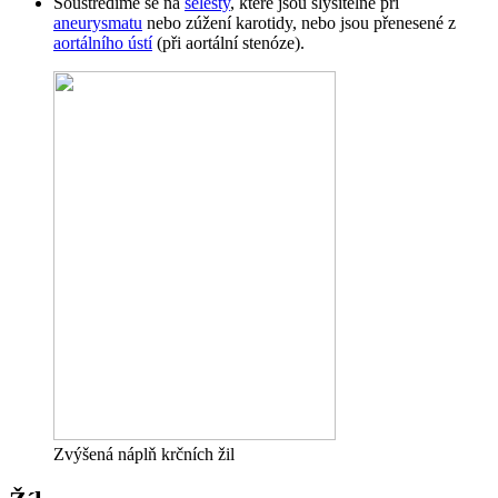
Soustředíme se na
šelesty
, které jsou slyšitelné při
aneurysmatu
nebo zúžení karotidy, nebo jsou přenesené z
aortálního ústí
(při aortální stenóze).
Zvýšená náplň krčních žil