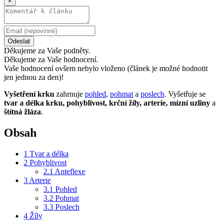
×
Odeslat
Děkujeme za Vaše podněty.
Děkujeme za Vaše hodnocení.
Vaše hodnocení ovšem nebylo vloženo (článek je možné hodnotit
jen jednou za den)!
Vyšetření krku
zahrnuje
pohled
,
pohmat
a
poslech
. Vyšetřuje se
tvar a délka krku, pohyblivost, krční žíly, arterie, mízní uzliny
a
štítná žláza
.
Obsah
1
Tvar a délka
2
Pohyblivost
2.1
Anteflexe
3
Arterie
3.1
Pohled
3.2
Pohmat
3.3
Poslech
4
Žíly