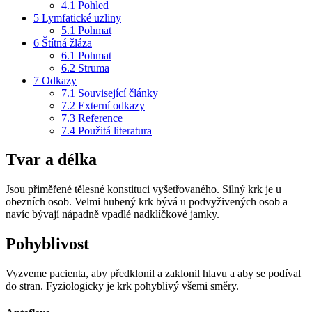
4.1
Pohled
5
Lymfatické uzliny
5.1
Pohmat
6
Štítná žláza
6.1
Pohmat
6.2
Struma
7
Odkazy
7.1
Související články
7.2
Externí odkazy
7.3
Reference
7.4
Použitá literatura
Tvar a délka
Jsou přiměřené tělesné konstituci vyšetřovaného. Silný krk je u
obezních osob. Velmi hubený krk bývá u podvyživených osob a
navíc bývají nápadně vpadlé nadklíčkové jamky.
Pohyblivost
Vyzveme pacienta, aby předklonil a zaklonil hlavu a aby se podíval
do stran. Fyziologicky je krk pohyblivý všemi směry.