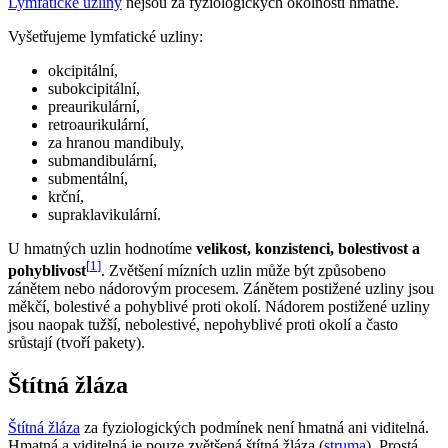
Lymfatické uzliny
nejsou za fyziologických okolností hmatné.
Vyšetřujeme lymfatické uzliny:
okcipitální,
subokcipitální,
preaurikulární,
retroaurikulární,
za hranou mandibuly,
submandibulární,
submentální,
krční,
supraklavikulární.
U hmatných uzlin hodnotíme
velikost, konzistenci, bolestivost a
[
1
]
pohyblivost
. Zvětšení mízních uzlin může být způsobeno
zánětem nebo nádorovým procesem. Zánětem postižené uzliny jsou
měkčí, bolestivé a pohyblivé proti okolí. Nádorem postižené uzliny
jsou naopak tužší, nebolestivé, nepohyblivé proti okolí a často
srůstají (tvoří pakety).
Štítná žláza
Štítná žláza
za fyziologických podmínek není hmatná ani viditelná.
Hmatná a viditelná je pouze zvětšená štítná žláza (
struma
). Prostá