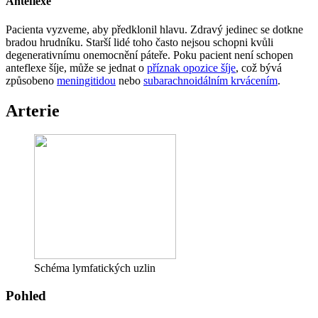
Anteflexe
Pacienta vyzveme, aby předklonil hlavu. Zdravý jedinec se dotkne
bradou hrudníku. Starší lidé toho často nejsou schopni kvůli
degenerativnímu onemocnění páteře. Poku pacient není schopen
anteflexe šíje, může se jednat o
příznak opozice šíje
, což bývá
způsobeno
meningitidou
nebo
subarachnoidálním krvácením
.
Arterie
Schéma lymfatických uzlin
Pohled