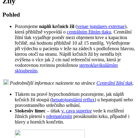
Žíly
Pohled
Pozorujeme
náplň krčních žil
(
venae jugulares externae
),
která přibližně vypovídá o
centrálním žilním tlaku
. Centrální
žilní tlak vyjadřuje poměr mezi objemem krve a kapacitou
řečiště, má hodnotu přibližně 10 až 15 mmHg. Vyšetřujeme
při výdechu u pacienta v leže na zádech s podloženou hlavou,
kterou otočí na stranu. Náplň krčních žil by neměla být
zvýšena o více jak 2 cm nad referenční rovinu, která je
vodorovnou rovinou proloženou
sternoklavikulárním
skloubením
.
Podrobnější informace naleznete na stránce
Centrální žilní tlak
.
Tlakem na pravé hypochondrium pozorujeme, jak náplň
krčních žil stoupá (
hepatojugulární reflux
) u hepatopatií nebo
pravostranného srdečního selhání.
Stokesův límec
– útlak
v. cava superior
vede k rozšíření
žilních pletení s
edematózním
prosáknutím krku, případně i
hlavy a horních končetin.