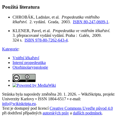
Použitá literatura
CHROBÁK, Ladislav, et al.
Propedeutika vnitřního
lékařství.
2. vydání. Grada, 2003.
ISBN 80-247-0609-1
.
KLENER, Pavel, et al.
Propedeutika ve vnitřním lékařství.
3. přepracované vydání vydání. Praha : Galén, 2009.
324 s.
ISBN 978-80-7262-643-4
.
Kategorie
:
Vnitřní lékařství
Interní propedeutika
Otorhinolaryngologie
Stránka byla naposledy změněna 20. 1. 2026. – WikiSkripta, projekt
Univerzity Karlovy • ISSN 1804-6517 • e-mail:
info@wikiskripta.eu
.
Text je dostupný pod licencí
Creative Commons Uveďte původ 4.0
při dodržení případných
autorských práv
a
dalších podmínek
.