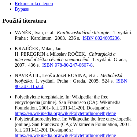
Rekonstrukce tepen
Bypass
Použitá literatura
VANĚK, Ivan, et al.
Kardiovaskulární chirurgie.
1. vydání.
Praha : Karolinum, 2003. 236 s.
ISBN 8024605236
.
KRAJÍČEK, Milan, Jan
H. PEREGRIN a Miloslav ROČEK.
Chirurgická a
intervenční léčba cévních onemocnění.
1. vydání. Grada,
2007. 436 s.
ISBN 978-80-247-0607-8
.
NAVRÁTIL, Leoš a Jozef ROSINA, et al.
Medicínská
biofyzika.
1. vydání. Praha : Grada, 2005. 524 s.
ISBN
80-247-1152-4
.
Polyethylene terephtalate. In: Wikipedia: the free
encyclopedia [online]. San Francisco (CA): Wikimedia
Foundation, 2001- [cit. 2013-11-20]. Dostupné z:
https://en.wikipedia.org/wiki/Polytetrafluoroethylene
Polytetrafluoroethylene. In: Wikipedia: the free encyclopedia
[online]. San Francisco (CA): Wikimedia Foundation, 2001-
[cit. 2013-11-20]. Dostupné z:
https://en.wikipedia.org/wiki/Polytetrafluoroethylene