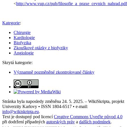
<
http://www.vup.cz/pub/filosofie_a_praxe_cevnich_nahrad.pdf
Kategorie
:
Chirurgie
Kardiologie
Biofyzika
Zkouškové otázky z biofyziky
Angiologie
Skrytá kategorie:
Významně pozměněné zkontrolované články
Stránka byla naposledy změněna 24. 5. 2025. – WikiSkripta, projekt
Univerzity Karlovy • ISSN 1804-6517 • e-mail:
info@wikiskripta.eu
.
Text je dostupný pod licencí
Creative Commons Uveďte původ 4.0
při dodržení případných
autorských práv
a
dalších podmínek
.