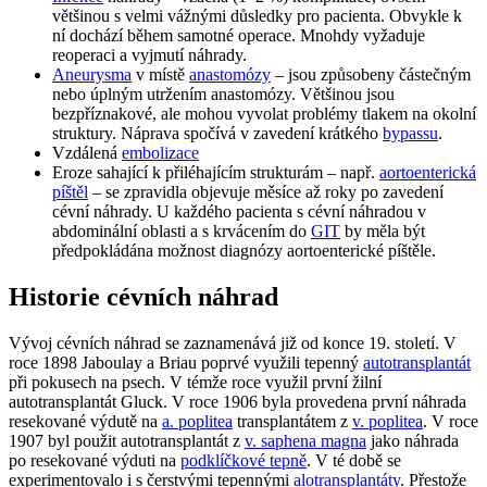
většinou s velmi vážnými důsledky pro pacienta. Obvykle k
ní dochází během samotné operace. Mnohdy vyžaduje
reoperaci a vyjmutí náhrady.
Aneurysma
v místě
anastomózy
– jsou způsobeny částečným
nebo úplným utržením anastomózy. Většinou jsou
bezpříznakové, ale mohou vyvolat problémy tlakem na okolní
struktury. Náprava spočívá v zavedení krátkého
bypassu
.
Vzdálená
embolizace
Eroze sahající k přiléhajícím strukturám – např.
aortoenterická
píštěl
– se zpravidla objevuje měsíce až roky po zavedení
cévní náhrady. U každého pacienta s cévní náhradou v
abdominální oblasti a s krvácením do
GIT
by měla být
předpokládána možnost diagnózy aortoenterické píštěle.
Historie cévních náhrad
Vývoj cévních náhrad se zaznamenává již od konce 19. století. V
roce 1898 Jaboulay a Briau poprvé využili tepenný
autotransplantát
při pokusech na psech. V témže roce využil první žilní
autotransplantát Gluck. V roce 1906 byla provedena první náhrada
resekované výdutě na
a. poplitea
transplantátem z
v. poplitea
. V roce
1907 byl použit autotransplantát z
v. saphena magna
jako náhrada
po resekované výduti na
podklíčkové tepně
. V té době se
experimentovalo i s čerstvými tepennými
alotransplantáty
. Přestože