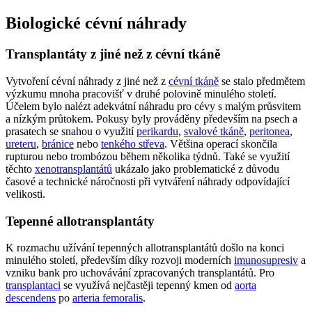
Biologické cévní náhrady
Transplantáty z jiné než z cévní tkáně
Vytvoření cévní náhrady z jiné než z
cévní tkáně
se stalo předmětem
výzkumu mnoha pracovišť v druhé polovině minulého století.
Účelem bylo nalézt adekvátní náhradu pro cévy s malým průsvitem
a nízkým průtokem. Pokusy byly prováděny především na psech a
prasatech se snahou o využití
perikardu
,
svalové tkáně
,
peritonea
,
ureteru
,
bránice
nebo
tenkého střeva
. Většina operací skončila
rupturou nebo trombózou během několika týdnů. Také se využití
těchto
xenotransplantátů
ukázalo jako problematické z důvodu
časové a technické náročnosti při vytváření náhrady odpovídající
velikosti.
Tepenné allotransplantáty
K rozmachu užívání tepenných allotransplantátů došlo na konci
minulého století, především díky rozvoji moderních
imunosupresiv
a
vzniku bank pro uchovávání zpracovaných transplantátů. Pro
transplantaci
se využívá nejčastěji tepenný kmen od
aorta
descendens
po
arteria femoralis
.