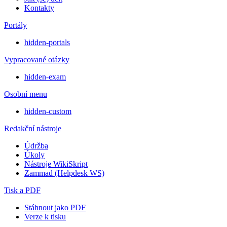
Kontakty
Portály
hidden-portals
Vypracované otázky
hidden-exam
Osobní menu
hidden-custom
Redakční nástroje
Údržba
Úkoly
Nástroje WikiSkript
Zammad (Helpdesk WS)
Tisk a PDF
Stáhnout jako PDF
Verze k tisku