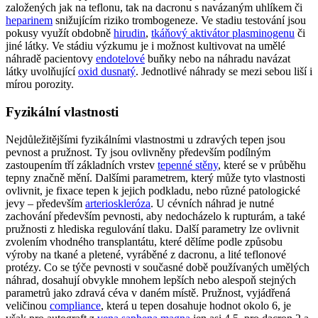
založených jak na teflonu, tak na dacronu s navázaným uhlíkem či
heparinem
snižujícím riziko trombogeneze. Ve stadiu testování jsou
pokusy využít obdobně
hirudin
,
tkáňový aktivátor plasminogenu
či
jiné látky. Ve stádiu výzkumu je i možnost kultivovat na umělé
náhradě pacientovy
endotelové
buňky nebo na náhradu navázat
látky uvolňující
oxid dusnatý
. Jednotlivé náhrady se mezi sebou liší i
mírou porozity.
Fyzikální vlastnosti
Nejdůležitějšími fyzikálními vlastnostmi u zdravých tepen jsou
pevnost a pružnost. Ty jsou ovlivněny především podílným
zastoupením tří základních vrstev
tepenné stěny
, které se v průběhu
tepny značně mění. Dalšími parametrem, který může tyto vlastnosti
ovlivnit, je fixace tepen k jejich podkladu, nebo různé patologické
jevy – především
arterioskleróza
. U cévních náhrad je nutné
zachování především pevnosti, aby nedocházelo k rupturám, a také
pružnosti z hlediska regulování tlaku. Další parametry lze ovlivnit
zvolením vhodného transplantátu, které dělíme podle způsobu
výroby na tkané a pletené, vyráběné z dacronu, a lité teflonové
protézy. Co se týče pevnosti v současné době používaných umělých
náhrad, dosahují obvykle mnohem lepších nebo alespoň stejných
parametrů jako zdravá céva v daném místě. Pružnost, vyjádřená
veličinou
compliance
, která u tepen dosahuje hodnot okolo 6, je