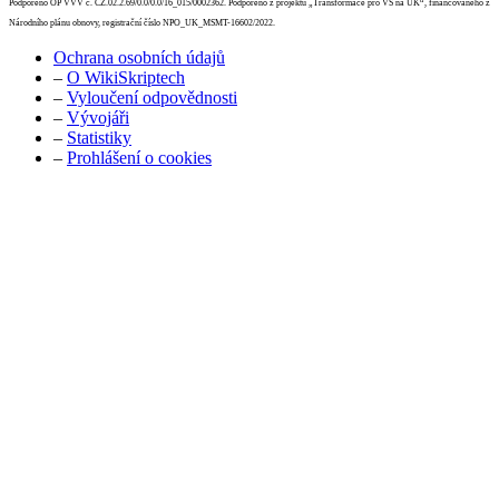
Podpořeno OP VVV č. CZ.02.2.69/0.0/0.0/16_015/0002362. Podpořeno z projektu „Transformace pro VŠ na UK“, financovaného z
Národního plánu obnovy, registrační číslo NPO_UK_MSMT-16602/2022.
Ochrana osobních údajů
–
O WikiSkriptech
–
Vyloučení odpovědnosti
–
Vývojáři
–
Statistiky
–
Prohlášení o cookies