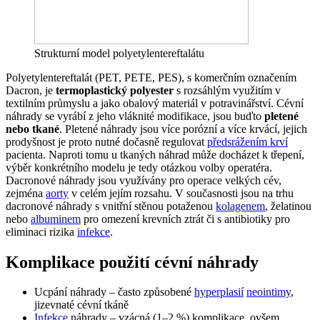
Strukturní model polyetylentereftalátu
Polyetylentereftalát (PET, PETE, PES), s komerčním označením
Dacron, je
termoplastický polyester
s rozsáhlým využitím v
textilním průmyslu a jako obalový materiál v potravinářství. Cévní
náhrady se vyrábí z jeho vláknité modifikace, jsou buďto
pletené
nebo tkané
. Pletené náhrady jsou více porózní a více krvácí, jejich
prodyšnost je proto nutné dočasně regulovat
předsrážením krví
pacienta. Naproti tomu u tkaných náhrad může docházet k třepení,
výběr konkrétního modelu je tedy otázkou volby operatéra.
Dacronové náhrady jsou využívány pro operace velkých cév,
zejména
aorty
v celém jejím rozsahu. V současnosti jsou na trhu
dacronové náhrady s vnitřní stěnou potaženou
kolagenem
, želatinou
nebo
albuminem
pro omezení krevních ztrát či s antibiotiky pro
eliminaci rizika
infekce
.
Komplikace použití cévní náhrady
Ucpání náhrady – často způsobené
hyperplasií
neointimy
,
jizevnaté cévní tkáně
Infekce
náhrady – vzácná (1–2 %) komplikace, ovšem