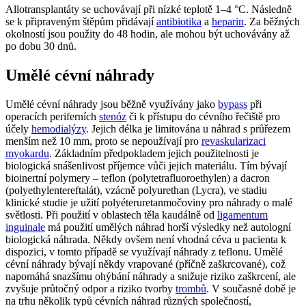
Allotransplantáty se uchovávají při nízké teplotě 1–4 °C. Následně
se k připraveným štěpům přidávají
antibiotika
a
heparin
. Za běžných
okolností jsou použity do 48 hodin, ale mohou být uchovávány až
po dobu 30 dnů.
Umělé cévní náhrady
Umělé cévní náhrady jsou běžně využívány jako
bypass
při
operacích periferních
stenóz
či k přístupu do cévního řečiště pro
účely
hemodialýzy
. Jejich délka je limitována u náhrad s průřezem
menším než 10 mm, proto se nepoužívají pro
revaskularizaci
myokardu
. Základním předpokladem jejich použitelnosti je
biologická snášenlivost příjemce vůči jejich materiálu. Tím bývají
bioinertní polymery – teflon (polytetrafluoroethylen) a dacron
(polyethylentereftalát), vzácně polyurethan (Lycra), ve stadiu
klinické studie je užití polyéteruretanmočoviny pro náhrady o malé
světlosti. Při použití v oblastech těla kaudálně od
ligamentum
inguinale
má použití umělých náhrad horší výsledky než autologní
biologická náhrada. Někdy ovšem není vhodná céva u pacienta k
dispozici, v tomto případě se využívají náhrady z teflonu. Umělé
cévní náhrady bývají někdy vrapované (příčně zaškrcované), což
napomáhá snazšímu ohýbání náhrady a snižuje riziko zaškrcení, ale
zvyšuje průtočný odpor a riziko tvorby
trombů
. V současné době je
na trhu několik typů cévních náhrad různých společností,