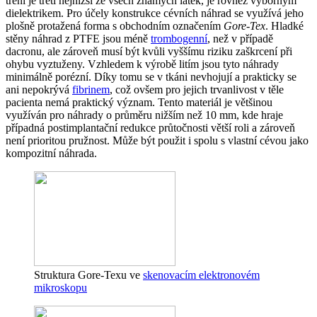
tření je třetí nejnižší ze všech známých látek, je rovněž výborným
dielektrikem. Pro účely konstrukce cévních náhrad se využívá jeho
plošně protažená forma s obchodním označením
Gore-Tex
. Hladké
stěny náhrad z PTFE jsou méně
trombogenní
, než v případě
dacronu, ale zároveň musí být kvůli vyššímu riziku zaškrcení při
ohybu vyztuženy. Vzhledem k výrobě litím jsou tyto náhrady
minimálně porézní. Díky tomu se v tkáni nevhojují a prakticky se
ani nepokrývá
fibrinem
, což ovšem pro jejich trvanlivost v těle
pacienta nemá praktický význam. Tento materiál je většinou
využíván pro náhrady o průměru nižším než 10 mm, kde hraje
případná postimplantační redukce průtočnosti větší roli a zároveň
není prioritou pružnost. Může být použit i spolu s vlastní cévou jako
kompozitní náhrada.
Struktura Gore-Texu ve
skenovacím elektronovém
mikroskopu