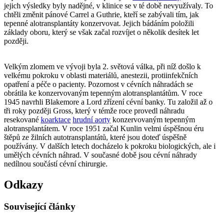
jejich výsledky byly nadějné, v klinice se v té době nevyužívaly. To
chtěli změnit pánové Carrel a Guthrie, kteří se zabývali tím, jak
tepenné alotransplantáty konzervovat. Jejich bádáním položili
základy oboru, který se však začal rozvíjet o několik desítek let
později.
Velkým zlomem ve vývoji byla 2. světová válka, při níž došlo k
velkému pokroku v oblasti materiálů, anestezii, protiinfekčních
opatření a péče o pacienty. Pozornost v cévních náhradách se
obrátila ke konzervovaným tepenným alotransplantátům. V roce
1945 navrhli Blakemore a Lord zřízení cévní banky. Tu založil až o
tři roky později Gross, který v témže roce provedl náhradu
resekované
koarktace
hrudní aorty
konzervovaným tepenným
alotransplantátem. V roce 1951 začal Kunlin velmi úspěšnou éru
štěpů ze žilních autotransplantátů, které jsou doteď úspěšně
používány. V dalších letech docházelo k pokroku biologických, ale i
umělých cévních náhrad. V současné době jsou cévní náhrady
nedílnou součástí cévní chirurgie.
Odkazy
Související články