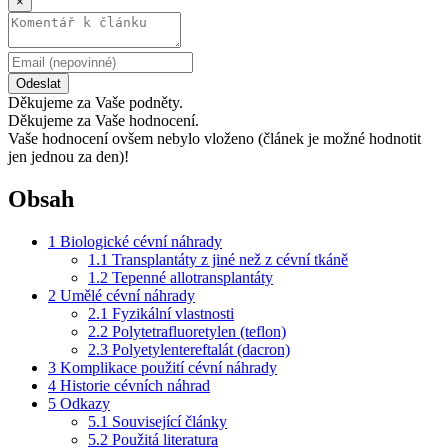
×
Odeslat
Děkujeme za Vaše podněty.
Děkujeme za Vaše hodnocení.
Vaše hodnocení ovšem nebylo vloženo (článek je možné hodnotit
jen jednou za den)!
Obsah
1
Biologické cévní náhrady
1.1
Transplantáty z jiné než z cévní tkáně
1.2
Tepenné allotransplantáty
2
Umělé cévní náhrady
2.1
Fyzikální vlastnosti
2.2
Polytetrafluoretylen (teflon)
2.3
Polyetylentereftalát (dacron)
3
Komplikace použití cévní náhrady
4
Historie cévních náhrad
5
Odkazy
5.1
Související články
5.2
Použitá literatura