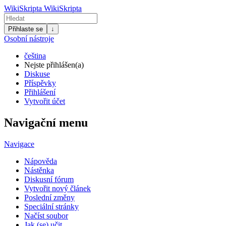
WikiSkripta
WikiSkripta
Přihlaste se
↓
Osobní nástroje
čeština
Nejste přihlášen(a)
Diskuse
Příspěvky
Přihlášení
Vytvořit účet
Navigační menu
Navigace
Nápověda
Nástěnka
Diskusní fórum
Vytvořit nový článek
Poslední změny
Speciální stránky
Načíst soubor
Jak (se) učit