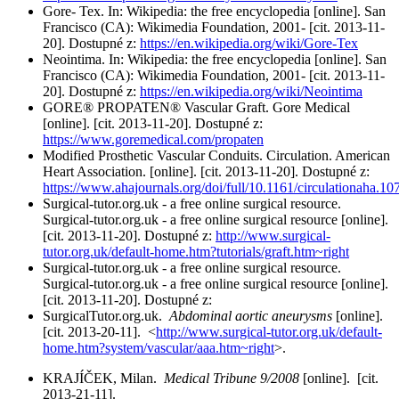
Gore- Tex. In: Wikipedia: the free encyclopedia [online]. San
Francisco (CA): Wikimedia Foundation, 2001- [cit. 2013-11-
20]. Dostupné z:
https://en.wikipedia.org/wiki/Gore-Tex
Neointima. In: Wikipedia: the free encyclopedia [online]. San
Francisco (CA): Wikimedia Foundation, 2001- [cit. 2013-11-
20]. Dostupné z:
https://en.wikipedia.org/wiki/Neointima
GORE® PROPATEN® Vascular Graft. Gore Medical
[online]. [cit. 2013-11-20]. Dostupné z:
https://www.goremedical.com/propaten
Modified Prosthetic Vascular Conduits. Circulation. American
Heart Association. [online]. [cit. 2013-11-20]. Dostupné z:
https://www.ahajournals.org/doi/full/10.1161/circulationaha.1
Surgical-tutor.org.uk - a free online surgical resource.
Surgical-tutor.org.uk - a free online surgical resource [online].
[cit. 2013-11-20]. Dostupné z:
http://www.surgical-
tutor.org.uk/default-home.htm?tutorials/graft.htm~right
Surgical-tutor.org.uk - a free online surgical resource.
Surgical-tutor.org.uk - a free online surgical resource [online].
[cit. 2013-11-20]. Dostupné z:
SurgicalTutor.org.uk.
Abdominal aortic aneurysms
[online].
[cit. 2013-20-11]. <
http://www.surgical-tutor.org.uk/default-
home.htm?system/vascular/aaa.htm~right
>.
KRAJÍČEK, Milan.
Medical Tribune 9/2008
[online]. [cit.
2013-21-11].