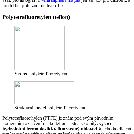
však pro autograft z
vena saphena magna
jen asi 4,5, pro dacron 2 a
pro teflon přibližně pouhých 1,5.
Polytetrafluoretylen (teflon)
Vzorec polytetrafluoretylenu
Strukturní model polytetrafluoretylenu
Polytetrafluorethylen (PTFE) je znám pod svým původním
komerčním označením jako teflon. Jedná se o bílý, vysoce
hydrofobní termoplastický fluorovaný uhlovodík
, jeho koeficient