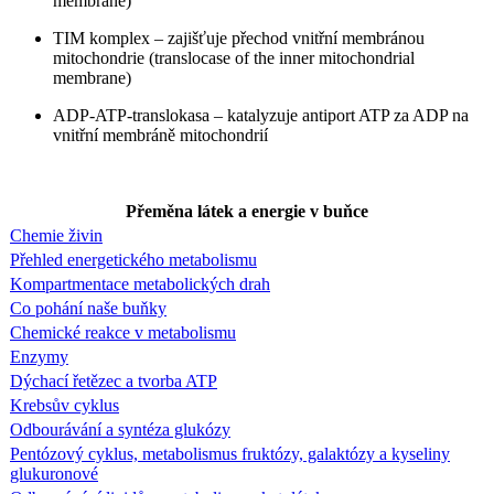
membrane)
TIM komplex – zajišťuje přechod vnitřní membránou
mitochondrie (translocase of the inner mitochondrial
membrane)
ADP-ATP-translokasa – katalyzuje antiport ATP za ADP na
vnitřní membráně mitochondrií
Přeměna látek a energie v buňce
Chemie živin
Přehled energetického metabolismu
Kompartmentace metabolických drah
Co pohání naše buňky
Chemické reakce v metabolismu
Enzymy
Dýchací řetězec a tvorba ATP
Krebsův cyklus
Odbourávání a syntéza glukózy
Pentózový cyklus, metabolismus fruktózy, galaktózy a kyseliny
glukuronové