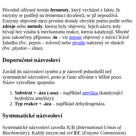
Původně užívaný termín
fermenty
, který vycházel z faktu, že
enzymy se podílejí na fermentaci (kvašení), se již nepoužívá.
Enzymy objevené mezi prvními dostaly obvykle jméno podle svého
zdroje
nebo
metody
, kterou byly objeveny. Jejich názvy tedy
bývají bez vztahu k mechanismu reakce, kterou katalyzují. Mnohé
jsou zakončeny příponou
-in
– viz
pepsin
objevený v trávicí šťávě
žaludku
(řec. pepsis – trávení)
nebo
ptyalin
nalezený ve slinách
(řec. ptyalon – slina)
.
Doporučené názvosloví
Zavádí do názvosloví systém a je zároveň jednodušší než
systematické názvosloví, proto je často užíváme v běžné praxi.
Název vytvoříme spojením:
Substrát + -áza (-asa)
– například
amyláza
(katalyzující
hydrolýzu amylózy);
Typ reakce + -áza
– například dehydrogenáza.
Systematické názvosloví
Systematické názvosloví zavedla IUB (
International Union of
Biochemistry
). Každý enzym má své
EC
(
Enzyme Commission
)