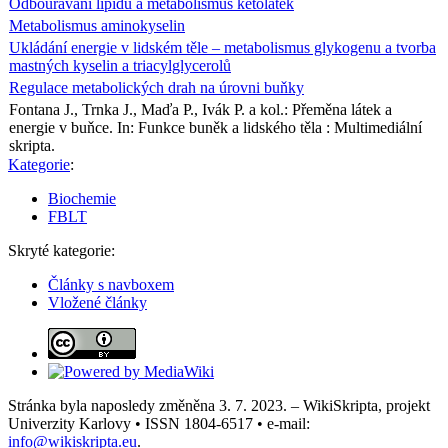
Odbourávání lipidů a metabolismus ketolátek
Metabolismus aminokyselin
Ukládání energie v lidském těle – metabolismus glykogenu a tvorba
mastných kyselin a triacylglycerolů
Regulace metabolických drah na úrovni buňky
Fontana J., Trnka J., Maďa P., Ivák P. a kol.: Přeměna látek a
energie v buňce. In: Funkce buněk a lidského těla : Multimediální
skripta.
Kategorie
:
Biochemie
FBLT
Skryté kategorie:
Články s navboxem
Vložené články
Stránka byla naposledy změněna 3. 7. 2023. – WikiSkripta, projekt
Univerzity Karlovy • ISSN 1804-6517 • e-mail:
info@wikiskripta.eu
.