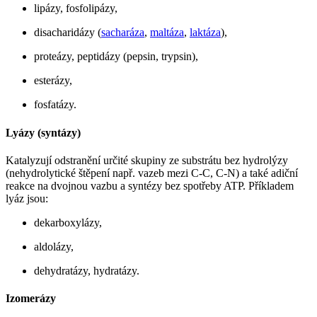
lipázy, fosfolipázy,
disacharidázy (
sacharáza
,
maltáza
,
laktáza
),
proteázy, peptidázy (pepsin, trypsin),
esterázy,
fosfatázy.
Lyázy (syntázy)
Katalyzují odstranění určité skupiny ze substrátu bez hydrolýzy
(nehydrolytické štěpení např. vazeb mezi C-C, C-N) a také adiční
reakce na dvojnou vazbu a syntézy bez spotřeby ATP. Příkladem
lyáz jsou:
dekarboxylázy,
aldolázy,
dehydratázy, hydratázy.
Izomerázy