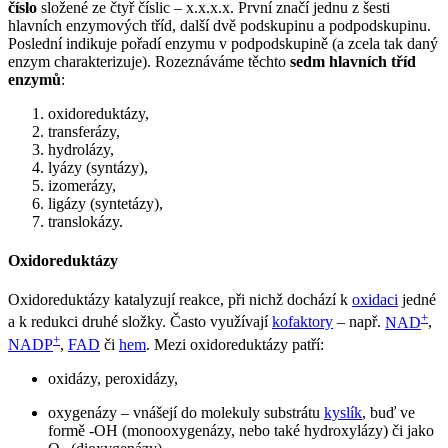
číslo
složené ze čtyř číslic – x.x.x.x. První značí jednu z šesti
hlavních enzymových tříd, další dvě podskupinu a podpodskupinu.
Poslední indikuje pořadí enzymu v podpodskupině (a zcela tak daný
enzym charakterizuje). Rozeznáváme těchto
sedm hlavních tříd
enzymů
:
oxidoreduktázy,
transferázy,
hydrolázy,
lyázy (syntázy),
izomerázy,
ligázy (syntetázy),
translokázy.
Oxidoreduktázy
Oxidoreduktázy katalyzují reakce, při nichž dochází k
oxidaci
jedné
+
a k redukci druhé složky. Často využívají
kofaktory
– např.
NAD
,
+
NADP
,
FAD
či
hem
. Mezi oxidoreduktázy patří:
oxidázy, peroxidázy,
oxygenázy – vnášejí do molekuly substrátu
kyslík
, buď ve
formě -OH (monooxygenázy, nebo také hydroxylázy) či jako