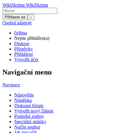
WikiSkripta
WikiSkripta
Přihlaste se
↓
Osobní nástroje
čeština
Nejste přihlášen(a)
Diskuse
Příspěvky
Přihlášení
Vytvořit účet
Navigační menu
Navigace
Nápověda
Nástěnka
Diskusní fórum
Vytvořit nový článek
Poslední změny
Speciální stránky
Načíst soubor
Jak (se) učit