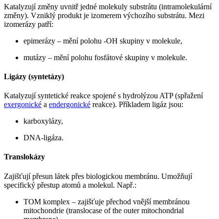
Katalyzují změny uvnitř jedné molekuly substrátu (intramolekulární
změny). Vzniklý produkt je izomerem výchozího substrátu. Mezi
izomerázy patří:
epimerázy – mění polohu -OH skupiny v molekule,
mutázy – mění polohu fosfátové skupiny v molekule.
Ligázy (syntetázy)
Katalyzují syntetické reakce spojené s hydrolýzou ATP (spřažení
exergonické
a
endergonické
reakce). Příkladem ligáz jsou:
karboxylázy,
DNA-ligáza.
Translokázy
Zajišťují přesun látek přes biologickou membránu. Umožňují
specifický přestup atomů a molekul. Např.:
TOM komplex – zajišťuje přechod vnější membránou
mitochondrie (translocase of the outer mitochondrial