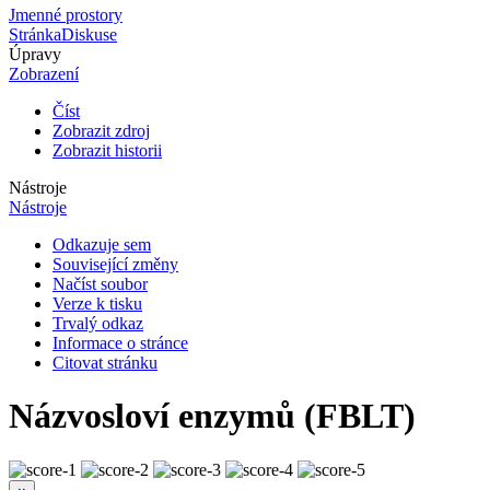
Jmenné prostory
Stránka
Diskuse
Úpravy
Zobrazení
Číst
Zobrazit zdroj
Zobrazit historii
Nástroje
Nástroje
Odkazuje sem
Související změny
Načíst soubor
Verze k tisku
Trvalý odkaz
Informace o stránce
Citovat stránku
Názvosloví enzymů (FBLT)