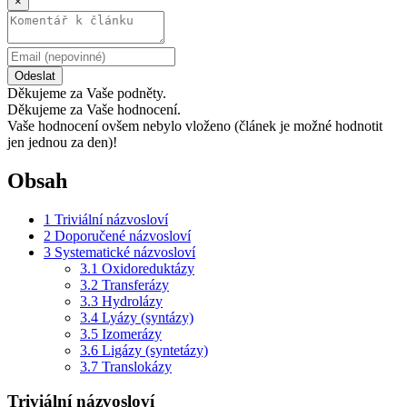
×
Odeslat
Děkujeme za Vaše podněty.
Děkujeme za Vaše hodnocení.
Vaše hodnocení ovšem nebylo vloženo (článek je možné hodnotit
jen jednou za den)!
Obsah
1
Triviální názvosloví
2
Doporučené názvosloví
3
Systematické názvosloví
3.1
Oxidoreduktázy
3.2
Transferázy
3.3
Hydrolázy
3.4
Lyázy (syntázy)
3.5
Izomerázy
3.6
Ligázy (syntetázy)
3.7
Translokázy
Triviální názvosloví