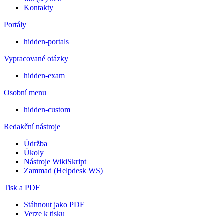
Kontakty
Portály
hidden-portals
Vypracované otázky
hidden-exam
Osobní menu
hidden-custom
Redakční nástroje
Údržba
Úkoly
Nástroje WikiSkript
Zammad (Helpdesk WS)
Tisk a PDF
Stáhnout jako PDF
Verze k tisku