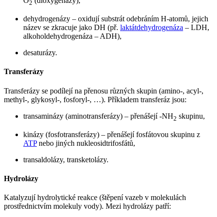
O
(dioxygenázy),
2
dehydrogenázy – oxidují substrát odebráním H-atomů, jejich
název se zkracuje jako DH (př.
laktátdehydrogenáza
– LDH,
alkoholdehydrogenáza – ADH),
desaturázy.
Transferázy
Transferázy se podílejí na přenosu různých skupin (amino-, acyl-,
methyl-, glykosyl-, fosforyl-, …). Příkladem transferáz jsou:
transaminázy (aminotransferázy) – přenášejí -NH
skupinu,
2
kinázy (fosfotransferázy) – přenášejí fosfátovou skupinu z
ATP
nebo jiných nukleosidtrifosfátů,
transaldolázy, transketolázy.
Hydrolázy
Katalyzují hydrolytické reakce (štěpení vazeb v molekulách
prostřednictvím molekuly vody). Mezi hydrolázy patří: