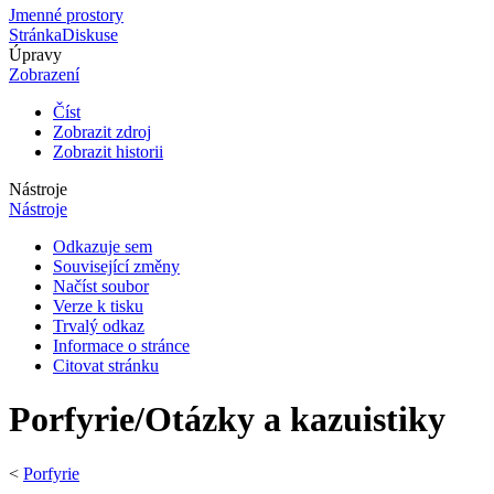
Jmenné prostory
Stránka
Diskuse
Úpravy
Zobrazení
Číst
Zobrazit zdroj
Zobrazit historii
Nástroje
Nástroje
Odkazuje sem
Související změny
Načíst soubor
Verze k tisku
Trvalý odkaz
Informace o stránce
Citovat stránku
Porfyrie/Otázky a kazuistiky
<
Porfyrie