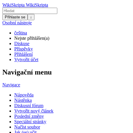
WikiSkripta
WikiSkripta
Přihlaste se
↓
Osobní nástroje
čeština
Nejste přihlášen(a)
Diskuse
Příspěvky
Přihlášení
Vytvořit účet
Navigační menu
Navigace
Nápověda
Nástěnka
Diskusní fórum
Vytvořit nový článek
Poslední změny
Speciální stránky
Načíst soubor
Jak (se) učit