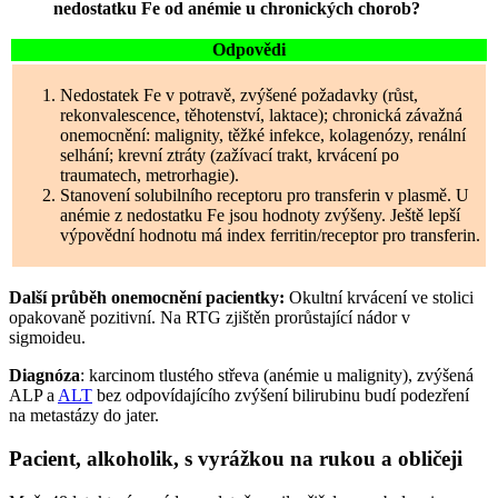
nedostatku Fe od anémie u chronických chorob?
Odpovědi
Nedostatek Fe v potravě, zvýšené požadavky (růst,
rekonvalescence, těhotenství, laktace); chronická závažná
onemocnění: malignity, těžké infekce, kolagenózy, renální
selhání; krevní ztráty (zažívací trakt, krvácení po
traumatech, metrorhagie).
Stanovení solubilního receptoru pro transferin v plasmě. U
anémie z nedostatku Fe jsou hodnoty zvýšeny. Ještě lepší
výpovědní hodnotu má index ferritin/receptor pro transferin.
Další průběh onemocnění pacientky:
Okultní krvácení ve stolici
opakovaně pozitivní. Na RTG zjištěn prorůstající nádor v
sigmoideu.
Diagnóza
: karcinom tlustého střeva (anémie u malignity), zvýšená
ALP a
ALT
bez odpovídajícího zvýšení bilirubinu budí podezření
na metastázy do jater.
Pacient, alkoholik, s vyrážkou na rukou a obličeji