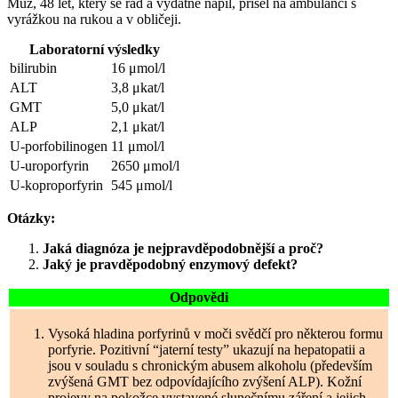
Muž, 48 let, který se rád a vydatně napil, přišel na ambulanci s
vyrážkou na rukou a v obličeji.
Laboratorní výsledky
bilirubin
16 μmol/l
ALT
3,8 μkat/l
GMT
5,0 μkat/l
ALP
2,1 μkat/l
U-porfobilinogen
11 μmol/l
U-uroporfyrin
2650 μmol/l
U-koproporfyrin
545 μmol/l
Otázky:
Jaká diagnóza je nejpravděpodobnější a proč?
Jaký je pravděpodobný enzymový defekt?
Odpovědi
Vysoká hladina porfyrinů v moči svědčí pro některou formu
porfyrie. Pozitivní “jaterní testy” ukazují na hepatopatii a
jsou v souladu s chronickým abusem alkoholu (především
zvýšená GMT bez odpovídajícího zvýšení ALP). Kožní
projevy na pokožce vystavené slunečnímu záření a jejich