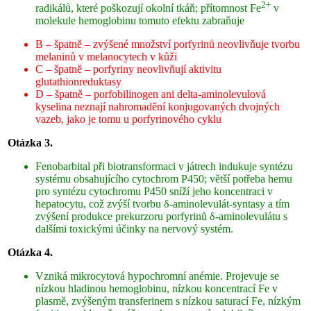
2+
radikálů, které poškozují okolní tkáň; přítomnost Fe
v
molekule hemoglobinu tomuto efektu zabraňuje
B – špatně – zvýšené množství porfyrinů neovlivňuje tvorbu
melaninů v melanocytech v kůži
C – špatně – porfyriny neovlivňují aktivitu
glutathionreduktasy
D – špatně – porfobilinogen ani delta-aminolevulová
kyselina neznají nahromadění konjugovaných dvojných
vazeb, jako je tomu u porfyrinového cyklu
Otázka 3.
Fenobarbital při biotransformaci v játrech indukuje syntézu
systému obsahujícího cytochrom P450; větší potřeba hemu
pro syntézu cytochromu P450 sníží jeho koncentraci v
hepatocytu, což zvýší tvorbu δ-aminolevulát-syntasy a tím
zvýšení produkce prekurzoru porfyrinů δ-aminolevulátu s
dalšími toxickými účinky na nervový systém.
Otázka 4.
Vzniká mikrocytová hypochromní anémie. Projevuje se
nízkou hladinou hemoglobinu, nízkou koncentrací Fe v
plasmě, zvýšeným transferinem s nízkou saturací Fe, nízkým