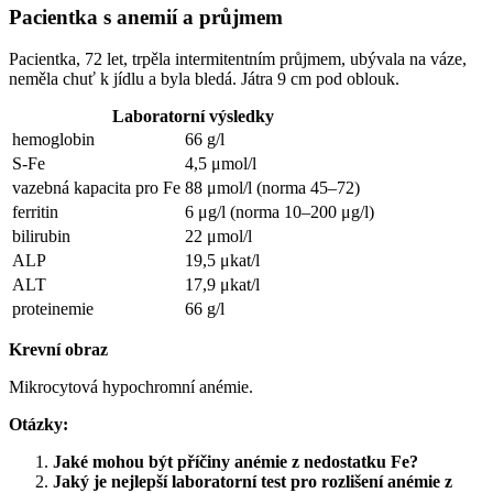
Pacientka s anemií a průjmem
Pacientka, 72 let, trpěla intermitentním průjmem, ubývala na váze,
neměla chuť k jídlu a byla bledá. Játra 9 cm pod oblouk.
Laboratorní výsledky
hemoglobin
66 g/l
S-Fe
4,5 μmol/l
vazebná kapacita pro Fe
88 μmol/l (norma 45–72)
ferritin
6 μg/l (norma 10–200 μg/l)
bilirubin
22 μmol/l
ALP
19,5 μkat/l
ALT
17,9 μkat/l
proteinemie
66 g/l
Krevní obraz
Mikrocytová hypochromní anémie.
Otázky:
Jaké mohou být příčiny anémie z nedostatku Fe?
Jaký je nejlepší laboratorní test pro rozlišení anémie z