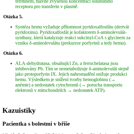
ferritinem, hlavně zvýšenou koncentrací solubilního
receptoru pro transferin v plasmě.
Otázka 5.
Syntéza hemu vyžaduje přítomnost pyridoxalfosfátu (derivát
pyridoxinu). Pyridoxalfosfát je kofaktorem δ-aminolevulát-
synthasy, která katalyzuje reakci sukcinyl-CoA s glycinem za
vzniku δ-aminolevulátu (prekurzor porfyrinů a tedy hemu).
Otázka 6.
ALA-dehydratasa, obsahující Zn, a ferrochelatasa jsou
inhibovány Pb. Tím se nemetabolizuje δ-aminolevulát stejně
jako protoporfyrin IX. Jejich nahromadění snižuje produkci
hemu. Výsledkem je snížení tvorby hemoglobinu (→
anémie) a nedostatek cytochromů (→ porucha transportu
elektronů v mitochondriích → nedostatek ATP).
Kazuistiky
Pacientka s bolestmi v břiše