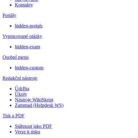
Kontakty
Portály
hidden-portals
Vypracované otázky
hidden-exam
Osobní menu
hidden-custom
Redakční nástroje
Údržba
Úkoly
Nástroje WikiSkript
Zammad (Helpdesk WS)
Tisk a PDF
Stáhnout jako PDF
Verze k tisku