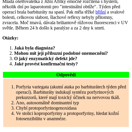
Mladá ošetřovatelka z Jižní Afriky emočně rozčilená s hysterií,
několik dní po laparotomii pro "intestinální obtíže". Týden před
operací brala barbituráty na spaní. Pak měla těžké
břišní
a svalové
bolesti, celkovou slabost, šlachové reflexy nebyly přítomny,
zvracela. Moč tmavá, dávala briliantově růžovou fluorescenci v UV
světle. Během 24 h došlo k paralýze a za 2 dny k smrti.
Otázky:
Jaká byla diagnóza?
Mohou mít její příbuzní podobné onemocnění?
O jaký enzymatický defekt jde?
Jaké provést konfirmační testy?
Odpovědi
Porfyria variegata (akutní ataka po barbiturátech týden před
operací). Barbituráty indukují syntézu porfyrinových
prekurzorů, které mají toxický účinek na nervovou tkáň.
Ano, autosomálně dominantní typ
Chybí protoporfyrinogenoxidasa
Ve stolici koproporfyriny a protoporfyriny, hledat kožní
fotosenzibilitu v anamnéze.