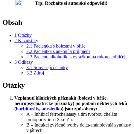
Tip: Rozbalte si autorské odpovědi!
Obsah
1
Otázky
2
Kazuistiky
2.1
Pacientka s bolestmi v břiše
2.2
Pacientka s anemií a průjmem
2.3
Pacient, alkoholik, s vyrážkou na rukou a obličeji
3
Odkazy
3.1
Související články
3.2
Zdroj
Otázky
Vzplanutí klinických příznaků (bolesti v břiše,
neuropsychiatrické příznaky) po podání některých léků
(
barbituráty
,
anestetika
) jsou způsobeny:
A – Inhibicí ferrochelatasy a tím tvorbou chelátu
protoporfyrinu IX se Zn.
B – Indukcí zvýšené tvorby delta-aminolevulátsynthasy
v játrech.