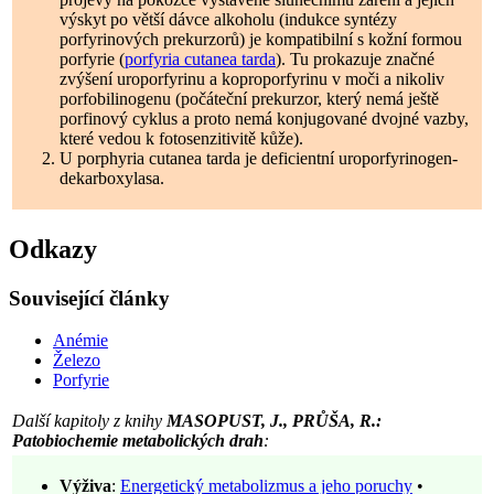
výskyt po větší dávce alkoholu (indukce syntézy
porfyrinových prekurzorů) je kompatibilní s kožní formou
porfyrie (
porfyria cutanea tarda
). Tu prokazuje značné
zvýšení uroporfyrinu a koproporfyrinu v moči a nikoliv
porfobilinogenu (počáteční prekurzor, který nemá ještě
porfinový cyklus a proto nemá konjugované dvojné vazby,
které vedou k fotosenzitivitě kůže).
U porphyria cutanea tarda je deficientní uroporfyrinogen-
dekarboxylasa.
Odkazy
Související články
Anémie
Železo
Porfyrie
Další kapitoly z knihy
MASOPUST, J., PRŮŠA, R.:
Patobiochemie metabolických drah
:
Výživa
:
Energetický metabolizmus a jeho poruchy
•