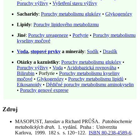
Poruchy výživy
•
Vyšetření stavu výživy
Sacharidy
:
Poruchy metabolismu glukózy
•
Glykogenózy
Lipidy
:
Poruchy lipidového metabolizmu
Jiné
:
Poruchy ureageneze
•
Porfyrie
•
Poruchy metabolismu
kyseliny močové
Voda
,
stopové prvky
a minerály
:
Sodík
•
Draslík
Otázky a kazuistiky
:
Poruchy metabolismu glukózy
•
Poruchy výživy
•
Voda
•
Acidobazická rovnováha
•
Bilirubin
•
Porfyrie
•
Poruchy metabolismu kyseliny
močové
•
Glykogenózy
•
Poruchy metabolismu lipidů
•
Eikosanoidy
•
Dědičné poruchy metabolismu aminokyselin
•
Poruchy genové exprese
Zdroj
MASOPUST, Jaroslav a Richard PRŮŠA.
Patobiochemie
metabolických drah.
1. vydání. Praha : Univerzita
Karlova, 1999. 182 s. s. 120−122.
ISBN 80-238-4589-6
.