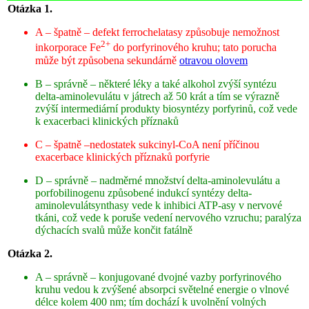
Otázka 1.
A – špatně – defekt ferrochelatasy způsobuje nemožnost
2+
inkorporace Fe
do porfyrinového kruhu; tato porucha
může být způsobena sekundárně
otravou olovem
B – správně – některé léky a také alkohol zvýší syntézu
delta-aminolevulátu v játrech až 50 krát a tím se výrazně
zvýší intermediární produkty biosyntézy porfyrinů, což vede
k exacerbaci klinických příznaků
C – špatně –nedostatek sukcinyl-CoA není příčinou
exacerbace klinických příznaků porfyrie
D – správně – nadměrné množství delta-aminolevulátu a
porfobilinogenu způsobené indukcí syntézy delta-
aminolevulátsynthasy vede k inhibici ATP-asy v nervové
tkáni, což vede k poruše vedení nervového vzruchu; paralýza
dýchacích svalů může končit fatálně
Otázka 2.
A – správně – konjugované dvojné vazby porfyrinového
kruhu vedou k zvýšené absorpci světelné energie o vlnové
délce kolem 400 nm; tím dochází k uvolnění volných