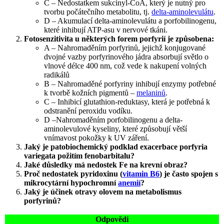
C – Nedostatkem sukcinyl-CoA, který je nutný pro
tvorbu počátečního metabolitu, tj.
delta-aminolevulátu
.
D – Akumulací delta-aminolevulátu a porfobilinogenu,
které inhibují ATP-asu v nervové tkáni.
Fotosenzitivita u některých forem porfyrií je způsobena:
A – Nahromaděním porfyrinů, jejichž konjugované
dvojné vazby porfyrinového jádra absorbují světlo o
vlnové délce 400 nm, což vede k nakupení volných
radikálů
B – Nahromaděné porfyriny inhibují enzymy potřebné
k tvorbě kožních pigmentů –
melaninů
.
C – Inhibicí glutathion-reduktasy, která je potřebná k
odstranění peroxidu vodíku.
D –Nahromaděním porfobilinogenu a delta-
aminolevulové kyseliny, které způsobují větší
vnímavost pokožky k UV záření.
Jaký je patobiochemický podklad exacerbace porfyria
variegata požitím fenobarbitalu?
Jaké důsledky má nedostek Fe na krevní obraz?
Proč nedostatek pyridoxinu (
vitamin B6
) je často spojen s
mikrocytární hypochromní
anemií
?
Jaký je účinek otravy olovem na metabolismus
porfyrinů?
Odpovědi