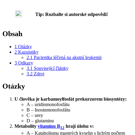
Tip: Rozbalte si autorské odpovědi!
Obsah
1
Otázky
2
Kazuistiky
2.1
Pacientka léčená na akutní leukemii
3
Odkazy
3.1
Související články
3.2
Zdroj
Otázky
U člověka je karbamoylfosfát prekurzorem biosyntézy:
A – uridinmonofosfátu
B – Inosinmonofosfátu
C – urey
D – glutaminu
Metabolity
vitaminu B
hrají úlohu v:
12
A – Katabolismu mastných kyselin s lichým počtem