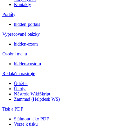
Kontakty
Portály
hidden-portals
Vypracované otázky
hidden-exam
Osobní menu
hidden-custom
Redakční nástroje
Údržba
Úkoly
Nástroje WikiSkript
Zammad (Helpdesk WS)
Tisk a PDF
Stáhnout jako PDF
Verze k tisku