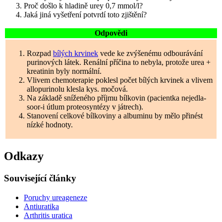
Proč došlo k hladině urey 0,7 mmol/l?
Jaká jiná vyšetření potvrdí toto zjištění?
Odpovědi
Rozpad
bílých krvinek
vede ke zvýšenému odbourávání
purinových látek. Renální příčina to nebyla, protože urea +
kreatinin byly normální.
Vlivem chemoterapie poklesl počet bílých krvinek a vlivem
allopurinolu klesla kys. močová.
Na základě sníženého příjmu bílkovin (pacientka nejedla-
soor-i útlum proteosyntézy v játrech).
Stanovení celkové bílkoviny a albuminu by mělo přinést
nízké hodnoty.
Odkazy
Související články
Poruchy ureageneze
Antiuratika
Arthritis uratica