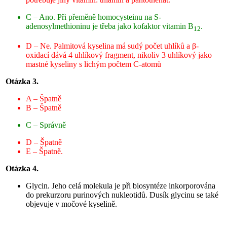
C – Ano. Při přeměně homocysteinu na S-
adenosylmethioninu je třeba jako kofaktor vitamin B
.
12
D – Ne. Palmitová kyselina má sudý počet uhlíků a β-
oxidací dává 4 uhlíkový fragment, nikoliv 3 uhlíkový jako
mastné kyseliny s lichým počtem C-atomů
Otázka 3.
A – Špatně
B – Špatně
C – Správně
D – Špatně
E – Špatně.
Otázka 4.
Glycin. Jeho celá molekula je při biosyntéze inkorporována
do prekurzoru purinových nukleotidů. Dusík glycinu se také
objevuje v močové kyselině.