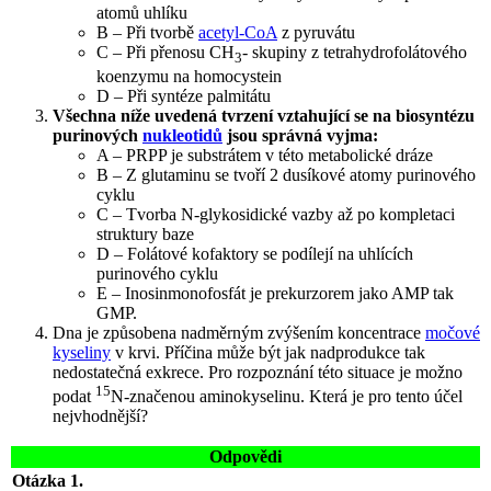
atomů uhlíku
B – Při tvorbě
acetyl-CoA
z pyruvátu
C – Při přenosu CH
- skupiny z tetrahydrofolátového
3
koenzymu na homocystein
D – Při syntéze palmitátu
Všechna níže uvedená tvrzení vztahující se na biosyntézu
purinových
nukleotidů
jsou správná vyjma:
A – PRPP je substrátem v této metabolické dráze
B – Z glutaminu se tvoří 2 dusíkové atomy purinového
cyklu
C – Tvorba N-glykosidické vazby až po kompletaci
struktury baze
D – Folátové kofaktory se podílejí na uhlících
purinového cyklu
E – Inosinmonofosfát je prekurzorem jako AMP tak
GMP.
Dna je způsobena nadměrným zvýšením koncentrace
močové
kyseliny
v krvi. Příčina může být jak nadprodukce tak
nedostatečná exkrece. Pro rozpoznání této situace je možno
15
podat
N-značenou aminokyselinu. Která je pro tento účel
nejvhodnější?
Odpovědi
Otázka 1.