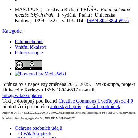
MASOPUST, Jaroslav a Richard PRŮŠA.
Patobiochemie
metabolických drah.
1. vydání. Praha : Univerzita
Karlova, 1999. 182 s. s. 113- 114.
ISBN 80-238-4589-6
.
Kategorie
:
Patobiochemie
Vnitřní lékařství
Patofyziologie
Stránka byla naposledy změněna 26. 5. 2025. – WikiSkripta, projekt
Univerzity Karlovy • ISSN 1804-6517 • e-mail:
info@wikiskripta.eu
.
Text je dostupný pod licencí
Creative Commons Uveďte původ 4.0
při dodržení případných
autorských práv
a
dalších podmínek
.
Podpořeno OP VVV č. CZ.02.2.69/0.0/0.0/16_015/0002362. Podpořeno z projektu „Transformace pro VŠ na UK“, financovaného z
Národního plánu obnovy, registrační číslo NPO_UK_MSMT-16602/2022.
Ochrana osobních údajů
–
O WikiSkriptech