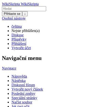
WikiSkripta
WikiSkripta
Přihlaste se
↓
Osobní nástroje
čeština
Nejste přihlášen(a)
Diskuse
Příspěvky
Přihlášení
Vytvořit účet
Navigační menu
Navigace
Nápověda
Nástěnka
Diskusní fórum
Vytvořit nový článek
Poslední změny
Speciální stránky
Načíst soubor
Jak (se) učit