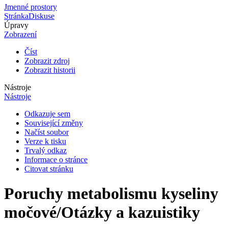
Jmenné prostory
Stránka
Diskuse
Úpravy
Zobrazení
Číst
Zobrazit zdroj
Zobrazit historii
Nástroje
Nástroje
Odkazuje sem
Související změny
Načíst soubor
Verze k tisku
Trvalý odkaz
Informace o stránce
Citovat stránku
Poruchy metabolismu kyseliny
močové/Otázky a kazuistiky