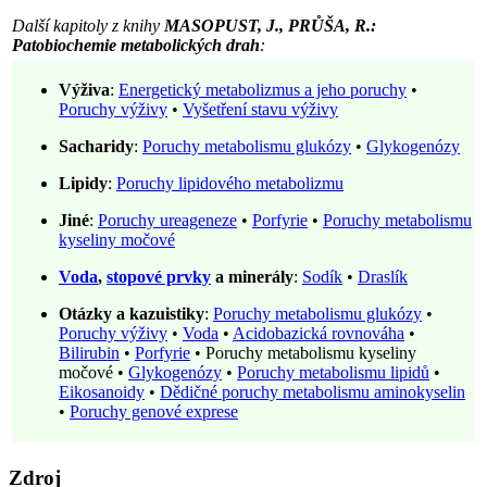
Další kapitoly z knihy
MASOPUST, J., PRŮŠA, R.:
Patobiochemie metabolických drah
:
Výživa
:
Energetický metabolizmus a jeho poruchy
•
Poruchy výživy
•
Vyšetření stavu výživy
Sacharidy
:
Poruchy metabolismu glukózy
•
Glykogenózy
Lipidy
:
Poruchy lipidového metabolizmu
Jiné
:
Poruchy ureageneze
•
Porfyrie
•
Poruchy metabolismu
kyseliny močové
Voda
,
stopové prvky
a minerály
:
Sodík
•
Draslík
Otázky a kazuistiky
:
Poruchy metabolismu glukózy
•
Poruchy výživy
•
Voda
•
Acidobazická rovnováha
•
Bilirubin
•
Porfyrie
•
Poruchy metabolismu kyseliny
močové
•
Glykogenózy
•
Poruchy metabolismu lipidů
•
Eikosanoidy
•
Dědičné poruchy metabolismu aminokyselin
•
Poruchy genové exprese
Zdroj