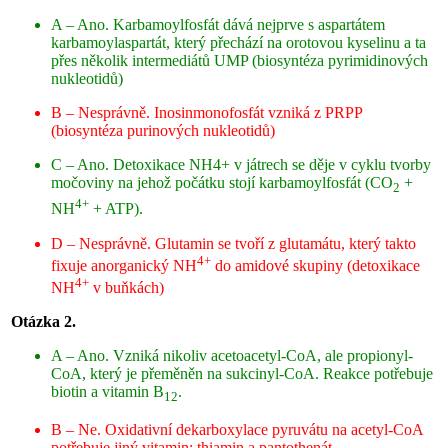
A – Ano. Karbamoylfosfát dává nejprve s aspartátem
karbamoylaspartát, který přechází na orotovou kyselinu a ta
přes několik intermediátů UMP (biosyntéza pyrimidinových
nukleotidů)
B – Nesprávně. Inosinmonofosfát vzniká z PRPP
(biosyntéza purinových nukleotidů)
C – Ano. Detoxikace NH4+ v játrech se děje v cyklu tvorby
močoviny na jehož počátku stojí karbamoylfosfát (CO
+
2
4+
NH
+ ATP).
D – Nesprávně. Glutamin se tvoří z glutamátu, který takto
4+
fixuje anorganický NH
do amidové skupiny (detoxikace
4+
NH
v buňkách)
Otázka 2.
A – Ano. Vzniká nikoliv acetoacetyl-CoA, ale propionyl-
CoA, který je přeměněn na sukcinyl-CoA. Reakce potřebuje
biotin a vitamin B
.
12
B – Ne. Oxidativní dekarboxylace pyruvátu na acetyl-CoA
potřebuje jiný vitamin: thiamin a pantothenát.