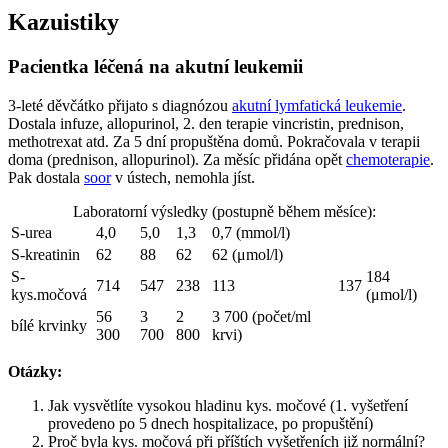
Kazuistiky
Pacientka léčená na akutní leukemii
3-leté děvčátko přijato s diagnózou
akutní lymfatická leukemie
.
Dostala infuze, allopurinol, 2. den terapie vincristin, prednison,
methotrexat atd. Za 5 dní propuštěna domů. Pokračovala v terapii
doma (prednison, allopurinol). Za měsíc přidána opět
chemoterapie
.
Pak dostala
soor
v ústech, nemohla jíst.
Laboratorní výsledky (postupně během měsíce):
S-urea
4,0
5,0
1,3
0,7 (mmol/l)
S-kreatinin
62
88
62
62 (μmol/l)
S-
184
714
547
238
113
137
kys.močová
(μmol/l)
56
3
2
3 700 (počet/ml
bílé krvinky
300
700
800
krvi)
Otázky:
Jak vysvětlíte vysokou hladinu kys. močové (1. vyšetření
provedeno po 5 dnech hospitalizace, po propuštění)
Proč byla kys. močová při příštích vyšetřeních již normální?