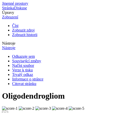
Jmenné prostory
Stránka
Diskuse
Úpravy
Zobrazení
Číst
Zobrazit zdroj
Zobrazit historii
Nástroje
Nástroje
Odkazuje sem
Související změny
Načíst soubor
Verze k tisku
Trvalý odkaz
Informace o stránce
Citovat stránku
Oligodendrogliom