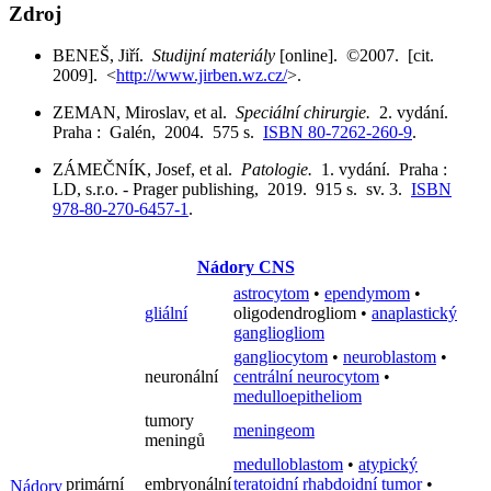
Zdroj
BENEŠ, Jiří.
Studijní materiály
[online]. ©2007. [cit.
2009]. <
http://www.jirben.wz.cz/
>.
ZEMAN, Miroslav, et al.
Speciální chirurgie.
2. vydání.
Praha : Galén, 2004. 575 s.
ISBN 80-7262-260-9
.
ZÁMEČNÍK, Josef, et al.
Patologie.
1. vydání. Praha :
LD, s.r.o. - Prager publishing, 2019. 915 s. sv. 3.
ISBN
978-80-270-6457-1
.
Nádory CNS
astrocytom
•
ependymom
•
gliální
oligodendrogliom
•
anaplastický
gangliogliom
gangliocytom
•
neuroblastom
•
neuronální
centrální neurocytom
•
medulloepitheliom
tumory
meningeom
meningů
medulloblastom
•
atypický
primární
embryonální
teratoidní rhabdoidní tumor
•
Nádory