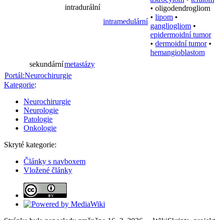
intradurální
•
oligodendrogliom
•
lipom
•
intramedulární
gangliogliom
•
epidermoidní tumor
•
dermoidní tumor
•
hemangioblastom
sekundární
metastázy
Portál:Neurochirurgie
Kategorie
:
Neurochirurgie
Neurologie
Patologie
Onkologie
Skryté kategorie:
Články s navboxem
Vložené články