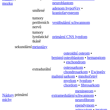
neuroblastom
mozku
adenom hypofýzy
•
smíšené
kraniofaryngeom
tumory
periferních
vestibulární schwannom
nervů
tumory
lymfatické
primární CNS lymfom
tkáně
sekundární
metastázy
osteoidní osteom
•
benigní
osteoblastom
•
hemangiom
•
enchondrom
osteosarkom
•
extradurální
chondrosarkom
•
Ewingův
maligní
sarkom
•
mnohočetný
myelom
•
lymfom
•
chordom
•
fibrosarkom
meningeom
•
primární
Nádory
extramedulární
schwannom
•
míchy
neurofibrom
ependymom
•
astrocytom
•
teratom