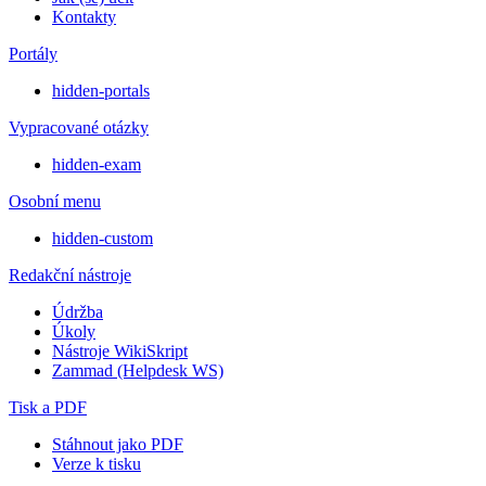
Kontakty
Portály
hidden-portals
Vypracované otázky
hidden-exam
Osobní menu
hidden-custom
Redakční nástroje
Údržba
Úkoly
Nástroje WikiSkript
Zammad (Helpdesk WS)
Tisk a PDF
Stáhnout jako PDF
Verze k tisku