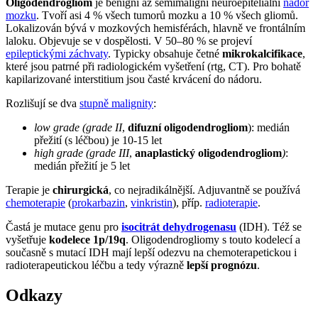
Oligodendrogliom
je benigní až semimaligní neuroepiteliální
nádor
mozku
. Tvoří asi 4 % všech tumorů mozku a 10 % všech gliomů.
Lokalizován bývá v mozkových hemisférách, hlavně ve frontálním
laloku. Objevuje se v dospělosti. V 50–80 % se projeví
epileptickými záchvaty
. Typicky obsahuje četné
mikrokalcifikace
,
které jsou patrné při radiologickém vyšetření (rtg, CT). Pro bohatě
kapilarizované interstitium jsou časté krvácení do nádoru.
Rozlišují se dva
stupně malignity
:
low grade (grade II
,
difuzní oligodendrogliom
): medián
přežití (s léčbou) je 10-15 let
high grade (grade III
,
anaplastický oligodendrogliom
)
:
medián přežití je 5 let
Terapie je
chirurgická
, co nejradikálnější. Adjuvantně se používá
chemoterapie
(
prokarbazin
,
vinkristin
), příp.
radioterapie
.
Častá je mutace genu pro
isocitrát dehydrogenasu
(IDH). Též se
vyšetřuje
kodelece 1p/19q
. Oligodendrogliomy s touto kodelecí a
současně s mutací IDH mají lepší odezvu na chemoterapetickou i
radioterapeutickou léčbu a tedy výrazně
lepší prognózu
.
Odkazy