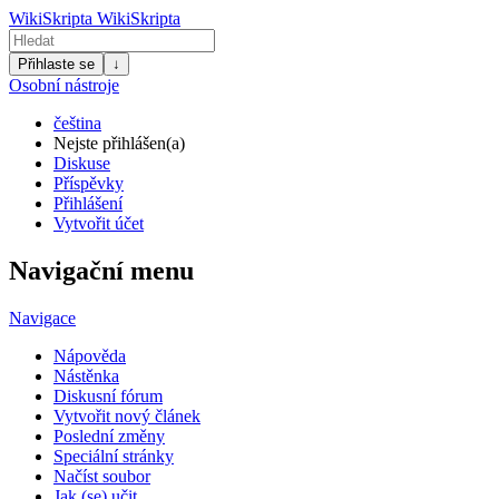
WikiSkripta
WikiSkripta
Přihlaste se
↓
Osobní nástroje
čeština
Nejste přihlášen(a)
Diskuse
Příspěvky
Přihlášení
Vytvořit účet
Navigační menu
Navigace
Nápověda
Nástěnka
Diskusní fórum
Vytvořit nový článek
Poslední změny
Speciální stránky
Načíst soubor
Jak (se) učit