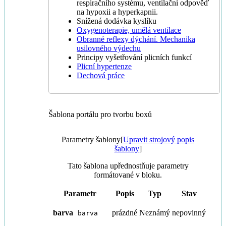
respiračního systému, ventilační odpověď
na hypoxii a hyperkapnii.
Snížená dodávka kyslíku
Oxygenoterapie, umělá ventilace
Obranné reflexy dýchání. Mechanika
usilovného výdechu
Principy vyšetřování plicních funkcí
Plicní hypertenze
Dechová práce
Šablona portálu pro tvorbu boxů
Parametry šablony
[
Upravit strojový popis
šablony
]
Tato šablona upřednostňuje parametry
formátované v bloku.
Parametr
Popis
Typ
Stav
barva
prázdné
Neznámý
nepovinný
barva