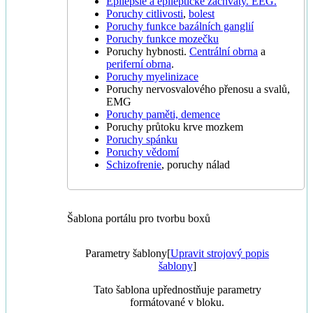
Epilepsie a epileptické záchvaty. EEG.
Poruchy citlivosti
,
bolest
Poruchy funkce bazálních ganglií
Poruchy funkce mozečku
Poruchy hybnosti.
Centrální obrna
a
periferní obrna
.
Poruchy myelinizace
Poruchy nervosvalového přenosu a svalů,
EMG
Poruchy paměti, demence
Poruchy průtoku krve mozkem
Poruchy spánku
Poruchy vědomí
Schizofrenie
, poruchy nálad
Šablona portálu pro tvorbu boxů
Parametry šablony
[
Upravit strojový popis
šablony
]
Tato šablona upřednostňuje parametry
formátované v bloku.