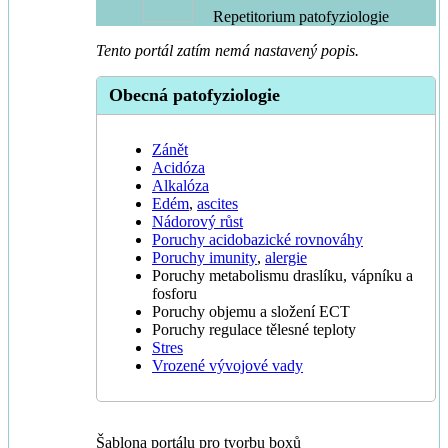
Repetitorium patofyziologie
Tento portál zatím nemá nastavený popis.
Obecná patofyziologie
Zánět
Acidóza
Alkalóza
Edém
,
ascites
Nádorový růst
Poruchy acidobazické rovnováhy
Poruchy imunity
,
alergie
Poruchy metabolismu draslíku, vápníku a
fosforu
Poruchy objemu a složení ECT
Poruchy regulace tělesné teploty
Stres
Vrozené vývojové vady
Šablona portálu pro tvorbu boxů