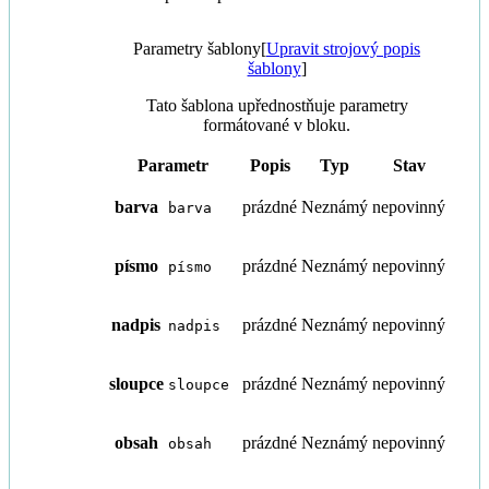
Parametry šablony
[
Upravit strojový popis
šablony
]
Tato šablona upřednostňuje parametry
formátované v bloku.
Parametr
Popis
Typ
Stav
barva
prázdné
Neznámý
nepovinný
barva
písmo
prázdné
Neznámý
nepovinný
písmo
nadpis
prázdné
Neznámý
nepovinný
nadpis
sloupce
prázdné
Neznámý
nepovinný
sloupce
obsah
prázdné
Neznámý
nepovinný
obsah