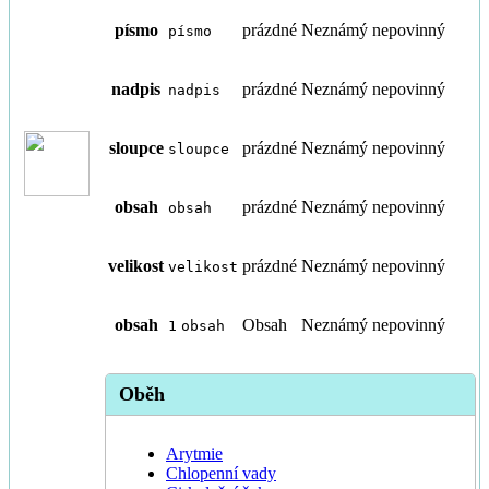
písmo
prázdné
Neznámý
nepovinný
písmo
nadpis
prázdné
Neznámý
nepovinný
nadpis
sloupce
prázdné
Neznámý
nepovinný
sloupce
obsah
prázdné
Neznámý
nepovinný
obsah
velikost
prázdné
Neznámý
nepovinný
velikost
obsah
Obsah
Neznámý
nepovinný
1
obsah
Oběh
Arytmie
Chlopenní vady