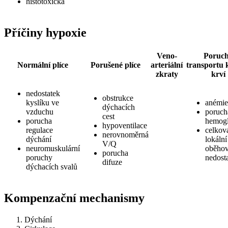
histotoxická
Příčiny hypoxie
Veno-
Poruc
Normální plíce
Porušené plíce
arteriální
transportu 
zkraty
krví
nedostatek
obstrukce
kyslíku ve
anémie
dýchacích
vzduchu
poruch
cest
porucha
hemog
hypoventilace
regulace
celkov
nerovnoměrná
dýchání
lokální
V/Q
neuromuskulární
oběho
porucha
poruchy
nedost
difuze
dýchacích svalů
Kompenzační mechanismy
Dýchání