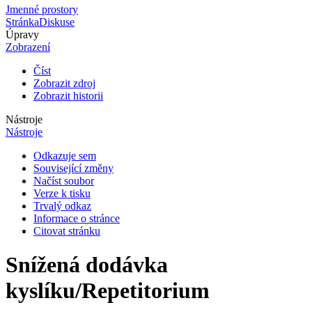
Jmenné prostory
Stránka
Diskuse
Úpravy
Zobrazení
Číst
Zobrazit zdroj
Zobrazit historii
Nástroje
Nástroje
Odkazuje sem
Související změny
Načíst soubor
Verze k tisku
Trvalý odkaz
Informace o stránce
Citovat stránku
Snížená dodávka
kyslíku/Repetitorium