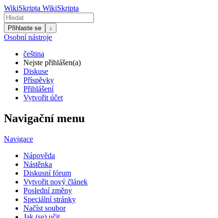
WikiSkripta
WikiSkripta
Přihlaste se
↓
Osobní nástroje
čeština
Nejste přihlášen(a)
Diskuse
Příspěvky
Přihlášení
Vytvořit účet
Navigační menu
Navigace
Nápověda
Nástěnka
Diskusní fórum
Vytvořit nový článek
Poslední změny
Speciální stránky
Načíst soubor
Jak (se) učit