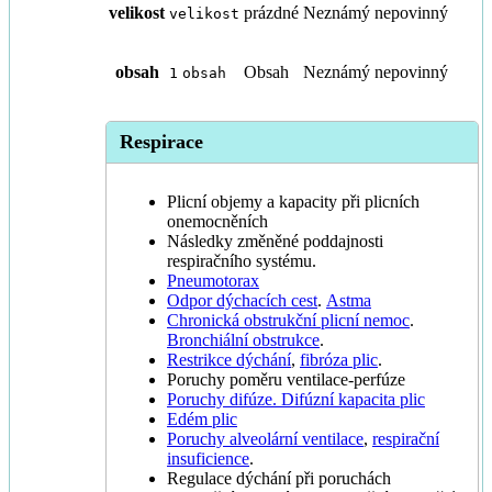
velikost
prázdné
Neznámý
nepovinný
velikost
obsah
Obsah
Neznámý
nepovinný
1
obsah
Respirace
Plicní objemy a kapacity při plicních
onemocněních
Následky změněné poddajnosti
respiračního systému.
Pneumotorax
Odpor dýchacích cest
.
Astma
Chronická obstrukční plicní nemoc
.
Bronchiální obstrukce
.
Restrikce dýchání
,
fibróza plic
.
Poruchy poměru ventilace-perfúze
Poruchy difúze. Difúzní kapacita plic
Edém plic
Poruchy alveolární ventilace
,
respirační
insuficience
.
Regulace dýchání při poruchách