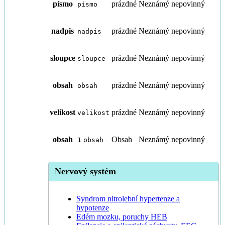
písmo
prázdné
Neznámý
nepovinný
písmo
nadpis
prázdné
Neznámý
nepovinný
nadpis
sloupce
prázdné
Neznámý
nepovinný
sloupce
obsah
prázdné
Neznámý
nepovinný
obsah
velikost
prázdné
Neznámý
nepovinný
velikost
obsah
Obsah
Neznámý
nepovinný
1
obsah
Nervový systém
Syndrom nitrolební hypertenze a
hypotenze
Edém mozku, poruchy HEB