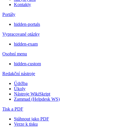
Kontakty
Portály
hidden-portals
Vypracované otázky
hidden-exam
Osobní menu
hidden-custom
Redakční nástroje
Údržba
Úkoly
Nástroje WikiSkript
Zammad (Helpdesk WS)
Tisk a PDF
Stáhnout jako PDF
Verze k tisku