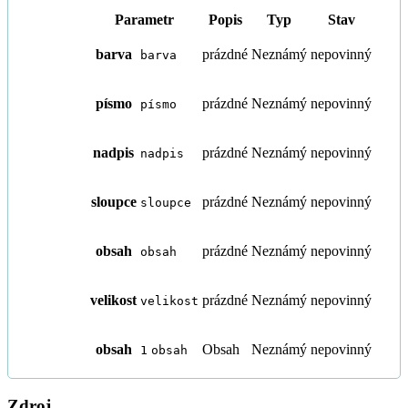
Parametr
Popis
Typ
Stav
barva
prázdné
Neznámý
nepovinný
barva
písmo
prázdné
Neznámý
nepovinný
písmo
nadpis
prázdné
Neznámý
nepovinný
nadpis
sloupce
prázdné
Neznámý
nepovinný
sloupce
obsah
prázdné
Neznámý
nepovinný
obsah
velikost
prázdné
Neznámý
nepovinný
velikost
obsah
Obsah
Neznámý
nepovinný
1
obsah
Zdroj