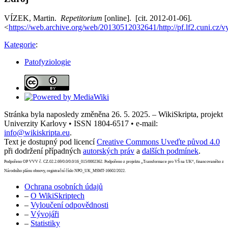
VÍZEK, Martin.
Repetitorium
[online]. [cit. 2012-01-06].
<
https://web.archive.org/web/20130512032641/http://pf.lf2.cuni.cz/v
Kategorie
:
Patofyziologie
Stránka byla naposledy změněna 26. 5. 2025. – WikiSkripta, projekt
Univerzity Karlovy • ISSN 1804-6517 • e-mail:
info@wikiskripta.eu
.
Text je dostupný pod licencí
Creative Commons Uveďte původ 4.0
při dodržení případných
autorských práv
a
dalších podmínek
.
Podpořeno OP VVV č. CZ.02.2.69/0.0/0.0/16_015/0002362. Podpořeno z projektu „Transformace pro VŠ na UK“, financovaného z
Národního plánu obnovy, registrační číslo NPO_UK_MSMT-16602/2022.
Ochrana osobních údajů
–
O WikiSkriptech
–
Vyloučení odpovědnosti
–
Vývojáři
–
Statistiky