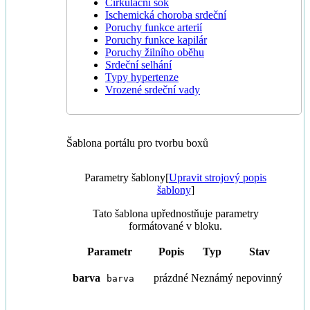
Cirkulační šok
Ischemická choroba srdeční
Poruchy funkce arterií
Poruchy funkce kapilár
Poruchy žilního oběhu
Srdeční selhání
Typy hypertenze
Vrozené srdeční vady
Šablona portálu pro tvorbu boxů
Parametry šablony
[
Upravit strojový popis
šablony
]
Tato šablona upřednostňuje parametry
formátované v bloku.
Parametr
Popis
Typ
Stav
barva
prázdné
Neznámý
nepovinný
barva