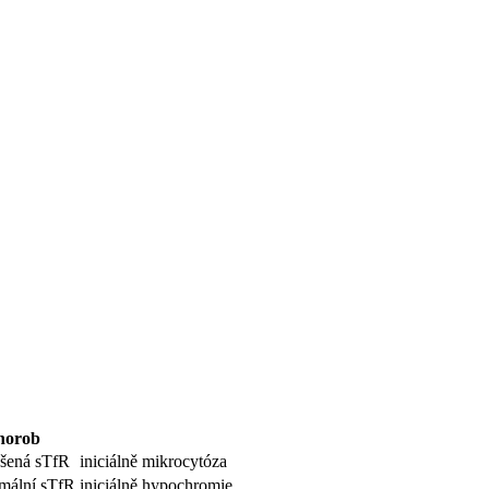
chorob
šená sTfR
iniciálně mikrocytóza
mální sTfR
iniciálně hypochromie