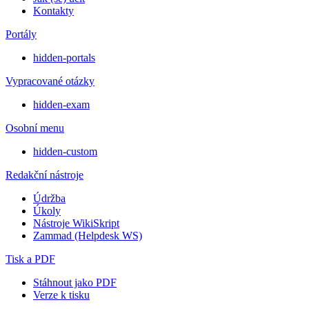
Kontakty
Portály
hidden-portals
Vypracované otázky
hidden-exam
Osobní menu
hidden-custom
Redakční nástroje
Údržba
Úkoly
Nástroje WikiSkript
Zammad (Helpdesk WS)
Tisk a PDF
Stáhnout jako PDF
Verze k tisku