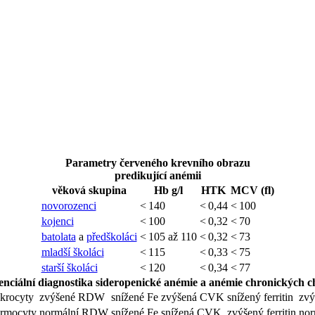
Parametry červeného krevního obrazu
predikující anémii
věková skupina
Hb g/l
HTK
MCV (fl)
novorozenci
< 140
< 0,44
< 100
kojenci
< 100
< 0,32
< 70
batolata
a
předškoláci
< 105 až 110
< 0,32
< 73
mladší školáci
< 115
< 0,33
< 75
starší školáci
< 120
< 0,34
< 77
enciální diagnostika sideropenické anémie a anémie chronických 
krocyty
zvýšené RDW
snížené Fe
zvýšená CVK
snížený ferritin
zvý
rmocyty
normální RDW
snížené Fe
snížená CVK
zvýšený ferritin
nor