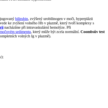
onjugovaný
bilirubin
, zvýšený urobilinogen v moči, hyperplázii
vede ke zvýšení volného Hb v plazmě, který tvoří komplexy s
ii
nacházíme při intravaskulární hemolýze. Při
močovém sedimentu
, který může být zcela normální.
Coombsův test
kompletních volných Ig v plazmě).
y);