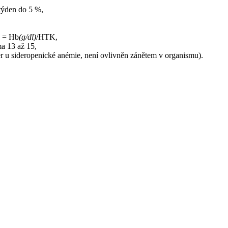
 týden do 5 %,
,
 = Hb
(g/dl)
/HTK,
ma 13 až 15,
ker u sideropenické anémie, není ovlivněn zánětem v organismu).