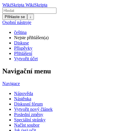
WikiSkripta
WikiSkripta
Přihlaste se
↓
Osobní nástroje
čeština
Nejste přihlášen(a)
Diskuse
Příspěvky
Přihlášení
Vytvořit účet
Navigační menu
Navigace
Nápověda
Nástěnka
Diskusní fórum
Vytvořit nový článek
Poslední změny
Speciální stránky
Načíst soubor
Jak (se) učit