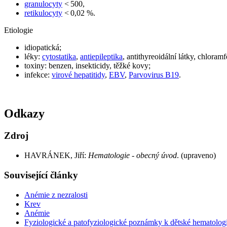
granulocyty
< 500,
retikulocyty
< 0,02 %.
Etiologie
idiopatická;
léky:
cytostatika
,
antiepileptika
, antithyreoidální látky, chloramf
toxiny: benzen, insekticidy, těžké kovy;
infekce:
virové hepatitidy
,
EBV
,
Parvovirus B19
.
Odkazy
Zdroj
HAVRÁNEK, Jiří:
Hematologie - obecný úvod
. (upraveno)
Související články
Anémie z nezralosti
Krev
Anémie
Fyziologické a patofyziologické poznámky k dětské hematologii