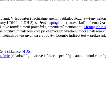
cytární. V
laboratoři
nacházíme anémii, retikulocytózu, zvýšený nek
ymy LDH 1 a LDH 2), snížený
haptoglobin
(intravaskulární hemolýza 
ý Hb ve formě dimerů prochází glomerulární membránou.
Hemoglobinur
ně pozitivním nálezem krve při chemickém vyšetření moči a nálezem v
ompletních Ig vázaných na erytrocyty, Coombs indirect test = průkaz in
ušená cirkulace,
HUS
;
anémie
(chladové Ig = virové infekce, tepelné Ig = autoimunitní chorob
.