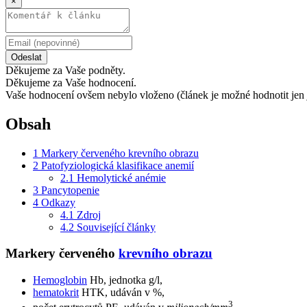
×
Odeslat
Děkujeme za Vaše podněty.
Děkujeme za Vaše hodnocení.
Vaše hodnocení ovšem nebylo vloženo (článek je možné hodnotit jen 
Obsah
1
Markery červeného krevního obrazu
2
Patofyziologická klasifikace anemií
2.1
Hemolytické anémie
3
Pancytopenie
4
Odkazy
4.1
Zdroj
4.2
Související články
Markery červeného
krevního obrazu
Hemoglobin
Hb, jednotka g/l,
hematokrit
HTK, udáván v %,
3