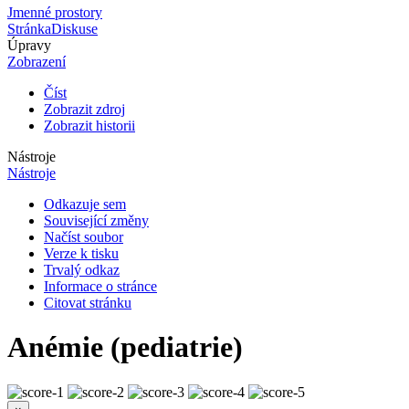
Jmenné prostory
Stránka
Diskuse
Úpravy
Zobrazení
Číst
Zobrazit zdroj
Zobrazit historii
Nástroje
Nástroje
Odkazuje sem
Související změny
Načíst soubor
Verze k tisku
Trvalý odkaz
Informace o stránce
Citovat stránku
Anémie (pediatrie)