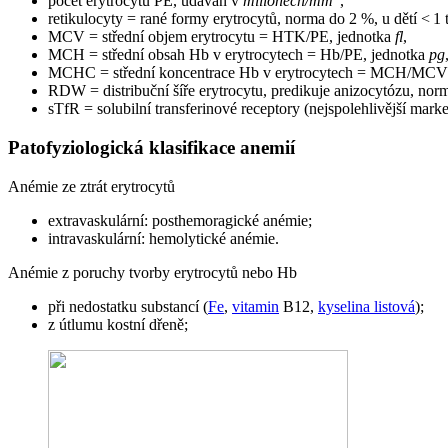
počet erytrocytů PE, udáván v
milionech/mm
,
retikulocyty = rané formy erytrocytů, norma do 2 %, u dětí < 1
MCV = střední objem erytrocytu = HTK/PE, jednotka
fl
,
MCH = střední obsah Hb v erytrocytech = Hb/PE, jednotka
pg
MCHC = střední koncentrace Hb v erytrocytech = MCH/MCV
RDW = distribuční šíře erytrocytu, predikuje anizocytózu, nor
sTfR = solubilní transferinové receptory (nejspolehlivější mar
Patofyziologická klasifikace anemií
Anémie ze ztrát erytrocytů
extravaskulární: posthemoragické anémie;
intravaskulární: hemolytické anémie.
Anémie z poruchy tvorby erytrocytů nebo Hb
při nedostatku substancí (
Fe
,
vitamin
B12,
kyselina listová
);
z útlumu kostní dřeně;