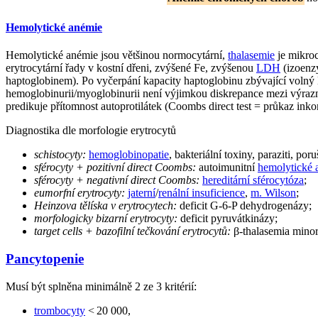
Hemolytické anémie
Hemolytické anémie jsou většinou normocytární,
thalasemie
je mikro
erytrocytární řady v kostní dřeni, zvýšené Fe, zvýšenou
LDH
(izoenz
haptoglobinem). Po vyčerpání kapacity haptoglobinu zbývající voln
hemoglobinurii/myoglobinurii není výjimkou diskrepance mezi výraz
predikuje přítomnost autoprotilátek (Coombs direct test = průkaz ink
Diagnostika dle morfologie erytrocytů
schistocyty:
hemoglobinopatie
, bakteriální toxiny, paraziti, por
sférocyty + pozitivní direct Coombs:
autoimunitní
hemolytické 
sférocyty + negativní direct Coombs:
hereditární sférocytóza
;
eumorfní erytrocyty:
jaterní
/
renální insuficience
,
m. Wilson
;
Heinzova tělíska v erytrocytech:
deficit G-6-P dehydrogenázy;
morfologicky bizarní erytrocyty:
deficit pyruvátkinázy;
target cells + bazofilní tečkování erytrocytů:
β-thalasemia minor
Pancytopenie
Musí být splněna minimálně 2 ze 3 kritérií:
trombocyty
< 20 000,