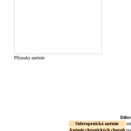
Příznaky anémie
Difer
Sideropenická anémie
mi
Anémie chronických chorob
no