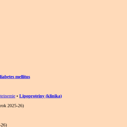
iabetes mellitus
oteinemie
•
Lipoproteiny (klinika)
rok 2025-26)
-26)