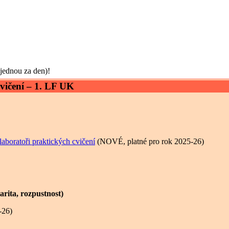
jednou za den)!
vičení – 1. LF UK
aboratoři praktických cvičení
(NOVÉ, platné pro rok 2025-26)
arita, rozpustnost)
-26)