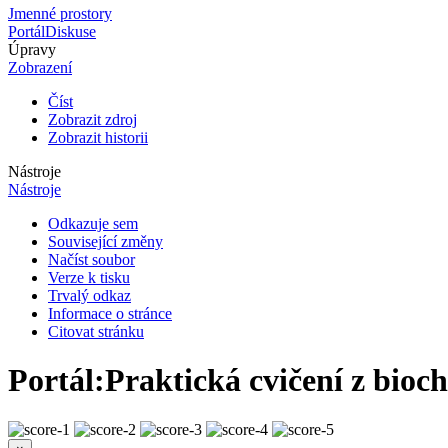
Jmenné prostory
Portál
Diskuse
Úpravy
Zobrazení
Číst
Zobrazit zdroj
Zobrazit historii
Nástroje
Nástroje
Odkazuje sem
Související změny
Načíst soubor
Verze k tisku
Trvalý odkaz
Informace o stránce
Citovat stránku
Portál
:
Praktická cvičení z bioc