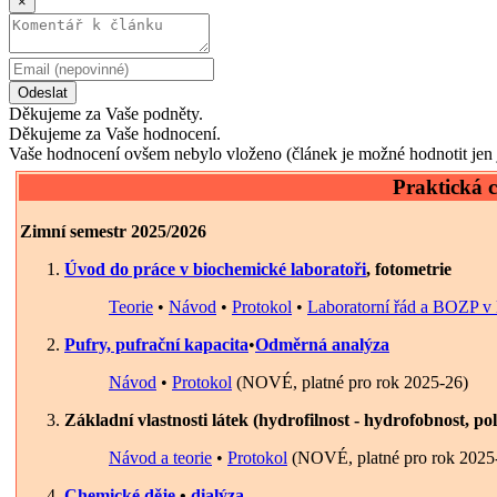
×
Odeslat
Děkujeme za Vaše podněty.
Děkujeme za Vaše hodnocení.
Vaše hodnocení ovšem nebylo vloženo (článek je možné hodnotit jen 
Praktická c
Zimní semestr 2025/2026
Úvod do práce v biochemické laboratoři
, fotometrie
Teorie
•
Návod
•
Protokol
•
Laboratorní řád a BOZP v l
Pufry, pufrační kapacita
•
Odměrná analýza
Návod
•
Protokol
(NOVÉ, platné pro rok 2025-26)
Základní vlastnosti látek (hydrofilnost - hydrofobnost, pol
Návod a teorie
•
Protokol
(NOVÉ, platné pro rok 2025
Chemické děje
•
dialýza