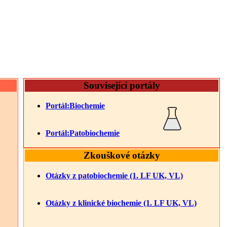
Související portály
Portál:Biochemie
Portál:Patobiochemie
Zkouškové otázky
Otázky z patobiochemie (1. LF UK, VL)
Otázky z klinické biochemie (1. LF UK, VL)