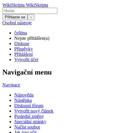
WikiSkripta
WikiSkripta
Přihlaste se
↓
Osobní nástroje
čeština
Nejste přihlášen(a)
Diskuse
Příspěvky
Přihlášení
Vytvořit účet
Navigační menu
Navigace
Nápověda
Nástěnka
Diskusní fórum
Vytvořit nový článek
Poslední změny
Speciální stránky
Načíst soubor
Jak (se) učit