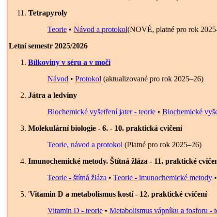
Tetrapyroly
Teorie
•
Návod a protokol
(NOVÉ, platné pro rok 2025
Letní semestr 2025/2026
Bílkoviny v séru a v moči
Návod
•
Protokol
(aktualizované pro rok 2025–26)
Játra a ledviny
Biochemické vyšetření jater - teorie
•
Biochemické vyšet
Molekulární biologie - 6. - 10. praktická cvičení
Teorie, návod a protokol
(Platné pro rok 2025–26)
Imunochemické metody. Štítná žláza - 11. praktické cviče
Teorie - štítná žláza
•
Teorie - imunochemické metody
'
Vitamin D a metabolismus kostí - 12. praktické cvičení
Vitamin D - teorie
•
Metabolismus vápníku a fosforu - t