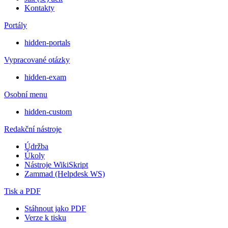
Kontakty
Portály
hidden-portals
Vypracované otázky
hidden-exam
Osobní menu
hidden-custom
Redakční nástroje
Údržba
Úkoly
Nástroje WikiSkript
Zammad (Helpdesk WS)
Tisk a PDF
Stáhnout jako PDF
Verze k tisku