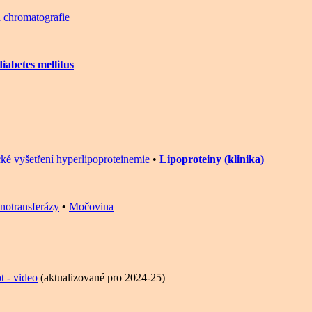
 chromatografie
iabetes mellitus
ké vyšetření hyperlipoproteinemie
•
Lipoproteiny (klinika)
notransferázy
•
Močovina
t - video
(aktualizované pro 2024-25)