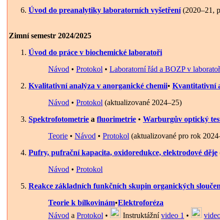
Úvod do preanalytiky laboratorních vyšetření
(2020–21, p
Zimní semestr 2024/2025
Úvod do práce v biochemické laboratoři
Návod
•
Protokol
•
Laboratorní řád a BOZP v laboratoř
Kvalitativní analýza v anorganické chemii
•
Kvantitativní 
Návod
•
Protokol
(aktualizované 2024–25)
Spektrofotometrie
a
fluorimetrie
•
Warburgův optický tes
Teorie
•
Návod
•
Protokol
(aktualizované pro rok 2024
Pufry, pufrační kapacita, oxidoredukce, elektrodové děje
Návod
•
Protokol
Reakce základních funkčních skupin organických slouče
Teorie k bílkovinám
•
Elektroforéza
Návod
a
Protokol
•
Instruktážní
video 1
•
vide