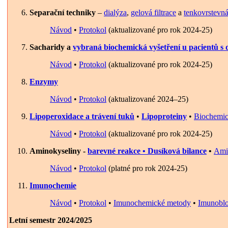
Separační techniky
–
dialýza
,
gelová filtrace
a
tenkovrstevná
Návod
•
Protokol
(aktualizované pro rok 2024-25)
Sacharidy a
vybraná biochemická vyšetření u pacientů s d
Návod
•
Protokol
(aktualizované pro rok 2024-25)
Enzymy
Návod
•
Protokol
(aktualizované 2024–25)
Lipoperoxidace a trávení tuků
•
Lipoproteiny
•
Biochemic
Návod
•
Protokol
(aktualizované pro rok 2024-25)
Aminokyseliny -
barevné reakce • Dusíková bilance
•
Ami
Návod
•
Protokol
(platné pro rok 2024-25)
Imunochemie
Návod
•
Protokol
•
Imunochemické metody
•
Imunoblo
Letní semestr 2024/2025