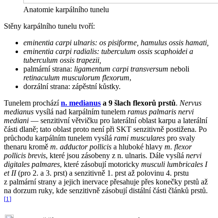
Anatomie karpálního tunelu
Stěny karpálního tunelu tvoří:
eminentia carpi ulnaris: os pisiforme, hamulus ossis hamati,
eminentia carpi radialis: tuberculum ossis scaphoidei a
tuberculum ossis trapezii,
palmární strana:
ligamentum carpi transversum
neboli
retinaculum musculorum flexorum
,
dorzální strana: zápěstní kůstky.
Tunelem prochází
n. medianus
a 9 šlach flexorů prstů
.
Nervus
medianus
vysílá nad karpálním tunelem
ramus palmaris nervi
mediani
— senzitivní větvičku pro laterální oblast karpu a laterální
části dlaně; tato oblast proto není při SKT senzitivně postižena. Po
průchodu karpálním tunelem vysílá
rami musculares
pro svaly
thenaru kromě
m. adductor pollicis
a hluboké hlavy
m. flexor
pollicis brevis
, které jsou zásobeny z n. ulnaris. Dále vysílá
nervi
digitales palmares
, které zásobují motoricky
musculi lumbricales I
et II
(pro 2. a 3. prst) a senzitivně 1. prst až polovinu 4. prstu
z palmární strany a jejich inervace přesahuje přes konečky prstů až
na dorzum ruky, kde senzitivně zásobují distální části článků prstů.
[
1
]