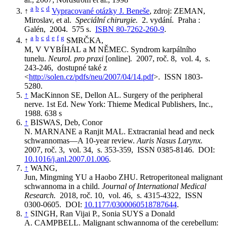
a
b
c
d
↑
Vypracované otázky J. Beneše
, zdroj:
ZEMAN,
Miroslav, et al.
Speciální chirurgie.
2. vydání. Praha :
Galén, 2004. 575 s.
ISBN 80-7262-260-9
.
a
b
c
d
e
f
g
↑
SMRČKA,
M, V VYBÍHAL a M NĚMEC. Syndrom karpálního
tunelu.
Neurol. pro praxi
[online]
.
2007, roč. 8, vol. 4, s.
243-246, dostupné také z
<
http://solen.cz/pdfs/neu/2007/04/14.pdf
>. ISSN 1803-
5280.
↑
MacKinnon SE, Dellon AL. Surgery of the peripheral
nerve. 1st Ed. New York: Thieme Medical Publishers, Inc.,
1988. 638 s
↑
BISWAS, Deb, Conor
N. MARNANE a Ranjit MAL. Extracranial head and neck
schwannomas—A 10-year review.
Auris Nasus Larynx.
2007, roč. 3, vol. 34, s. 353-359, ISSN 0385-8146. DOI:
10.1016/j.anl.2007.01.006
.
↑
WANG,
Jun, Mingming YU a Haobo ZHU. Retroperitoneal malignant
schwannoma in a child.
Journal of International Medical
Research.
2018, roč. 10, vol. 46, s. 4315-4322, ISSN
0300-0605. DOI:
10.1177/0300060518787644
.
↑
SINGH, Ran Vijai P., Sonia SUYS a Donald
A. CAMPBELL. Malignant schwannoma of the cerebellum: