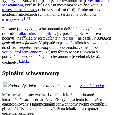
Typickým a zároveň i nejčastějším schwannomem je
vestibulární
schwannom
, vyrůstající z oblasti mostomozečkového koutu z
n. vestibulocochlearis
(jeho vestibulární části). Druhé místo v
incidenci nitrolebních schwannomů zastávají ty postihující
[
13
]
n. trigeminus
.
Popsány jsou výskyty schwannomů u dalších hlavových nervů
(kromě
n. olfactorius
a
n. opticus
, jež postrádají Schwannovu
pochvu), například ty rostoucích z
n. facialis
– nejčastěji v
ganglion
geniculi nervi facialis
. V případě expanze faciálních schwannomů
do oblasti
angulus cerebellopontinus
se snadno zaměňují za
vestibulární schwannomy
. Výskyt těchto neoplazií ovšem v
porovnání s výše zmíněnými schwannomy je velmi nízký až
[
14
]
[
15
]
ojedinělý.
Spinální schwannomy
Podrobnější informace naleznete na stránce
Spinální nádory
.
Míšní schwannomy vyrůstají z míšních kořenů, primárně
intradurálně extramedulárně. U některých pacientů jsou ovšem
diagnostikovány i intramedulární schwannomy (velmi ojediněle),
případně i čistě extradurální – záleží na lokalizaci a expanzi
epicentra růstu léze.