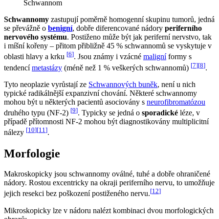
Schwannom
Schwannomy
zastupují poměrně homogenní skupinu tumorů, jedná
se převážně o
benigní
, dobře diferencované nádory
periferního
nervového systému
. Postiženo může být jak periferní nervstvo, tak
i míšní kořeny – přitom přibližně 45 % schwannomů se vyskytuje v
[
6
]
oblasti hlavy a krku
. Jsou známy i vzácné
maligní
formy s
[
7
]
[
8
]
tendencí
metastázy
(méně než 1 % veškerých schwannomů)
.
Tyto neoplazie vyrůstají ze
Schwannových buněk
, není u nich
typické radikálnější expanzivní chování. Některé schwannomy
mohou být u některých pacientů asociovány s
neurofibromatózou
[
9
]
druhého typu (NF-2)
. Typicky se jedná o
sporadické
léze, v
případě přítomnosti NF-2 mohou být diagnostikovány multiplicitní
[
10
]
[
11
]
nálezy
.
Morfologie
Makroskopicky jsou schwannomy oválné, tuhé a dobře ohraničené
nádory. Rostou excentricky na okraji periferního nervu, to umožňuje
[
12
]
jejich resekci bez poškození postiženého nervu.
Mikroskopicky lze v nádoru nalézt kombinaci dvou morfologických