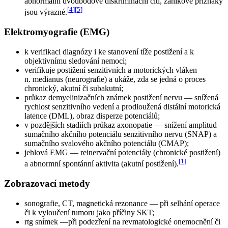
abnormální dvoubodové diskriminační čití, zánikové příznaky
[
4
]
[
5
]
jsou výrazné.
Elektromyografie (EMG)
k verifikaci diagnózy i ke stanovení tíže postižení a k
objektivnímu sledování nemoci;
verifikuje postižení senzitivních a motorických vláken
n. medianus (neurografie) a ukáže, zda se jedná o proces
chronický, akutní či subakutní;
průkaz demyelinizačních známek postižení nervu — snížená
rychlost senzitivního vedení a prodloužená distální motorická
latence (DML), obraz disperze potenciálů;
v pozdějších stadiích průkaz axonopatie — snížení amplitud
sumačního akčního potenciálu senzitivního nervu (SNAP) a
sumačního svalového akčního potenciálu (CMAP);
jehlová EMG — reinervační potenciály (chronické postižení)
[
1
]
a abnormní spontánní aktivita (akutní postižení).
Zobrazovací metody
sonografie, CT, magnetická rezonance — při selhání operace
či k vyloučení tumoru jako příčiny SKT;
rtg snímek —při podezření na revmatologické onemocnění či