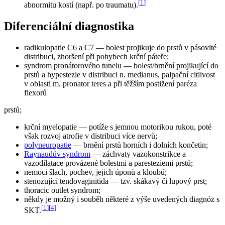
[
1
]
abnormitu kostí (např. po traumatu).
Diferenciální diagnostika
radikulopatie C6 a C7 — bolest projikuje do prstů v pásovité
distribuci, zhoršení při pohybech krční páteře;
syndrom pronátorového tunelu — bolest/brnění projikující do
prstů a hypestezie v distribuci n. medianus, palpační citlivost
v oblasti m. pronator teres a při těžším postižení paréza
flexorů
prstů;
krční myelopatie — potíže s jemnou motorikou rukou, poté
však rozvoj atrofie v distribuci více nervů;
polyneuropatie
— brnění prstů horních i dolních končetin;
Raynaudův syndrom
— záchvaty vazokonstrikce a
vazodilatace provázené bolestmi a paresteziemi prstů;
nemoci šlach, pochev, jejich úponů a kloubů;
stenozující tendovaginitida — tzv. skákavý či lupový prst;
thoracic outlet syndrom;
někdy je možný i souběh některé z výše uvedených diagnóz s
[
1
]
[
4
]
SKT.