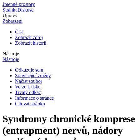
Jmenné prostory
Stránka
Diskuse
Úpravy
Zobrazení
Číst
Zobrazit zdroj
Zobrazit historii
Nástroje
Nástroje
Odkazuje sem
Související změny
Načíst soubor
Verze k tisku
Trvalý odkaz
Informace o stránce
Citovat stránku
Syndromy chronické komprese
(entrapment) nervů, nádory