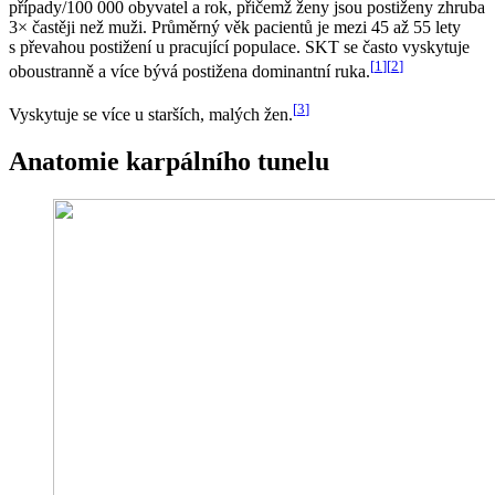
případy/100 000 obyvatel a rok, přičemž ženy jsou postiženy zhruba
3× častěji než muži. Průměrný věk pacientů je mezi 45 až 55 lety
s převahou postižení u pracující populace. SKT se často vyskytuje
[
1
]
[
2
]
oboustranně a více bývá postižena dominantní ruka.
[
3
]
Vyskytuje se více u starších, malých žen.
Anatomie karpálního tunelu