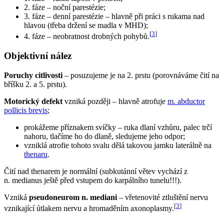
2. fáze – noční parestézie;
3. fáze – denní parestézie – hlavně při práci s rukama nad
hlavou (třeba držení se madla v MHD);
[
3
]
4. fáze – neobratnost drobných pohybů.
Objektivní nález
Poruchy citlivosti
– posuzujeme je na 2. prstu (porovnáváme čití na
bříšku 2. a 5. prstu).
Motorický defekt
vzniká později – hlavně atrofuje
m. abductor
pollicis brevis
;
prokážeme příznakem svíčky – ruka dlaní vzhůru, palec trčí
nahoru, tlačíme ho do dlaně, sledujeme jeho odpor;
vzniklá atrofie tohoto svalu dělá takovou jamku laterálně na
thenaru
.
Čití nad thenarem je normální (subkutánní větev vychází z
n. medianus ještě před vstupem do karpálního tunelu!!!).
Vzniká
pseudoneurom n. mediani
– vřetenovité ztluštění nervu
[
3
]
vznikající útlakem nervu a hromaděním axonoplasmy.