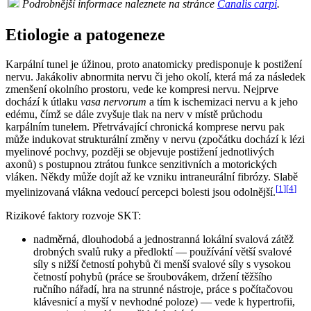
Podrobnější informace naleznete na stránce
Canalis carpi
.
Etiologie a patogeneze
Karpální tunel je úžinou, proto anatomicky predisponuje k postižení
nervu. Jakákoliv abnormita nervu či jeho okolí, která má za následek
zmenšení okolního prostoru, vede ke kompresi nervu. Nejprve
dochází k útlaku
vasa nervorum
a tím k ischemizaci nervu a k jeho
edému, čímž se dále zvyšuje tlak na nerv v místě průchodu
karpálním tunelem. Přetrvávající chronická komprese nervu pak
může indukovat strukturální změny v nervu (zpočátku dochází k lézi
myelinové pochvy, později se objevuje postižení jednotlivých
axonů) s postupnou ztrátou funkce senzitivních a motorických
vláken. Někdy může dojít až ke vzniku intraneurální fibrózy. Slabě
[
1
]
[
4
]
myelinizovaná vlákna vedoucí percepci bolesti jsou odolnější.
Rizikové faktory rozvoje SKT:
nadměrná, dlouhodobá a jednostranná lokální svalová zátěž
drobných svalů ruky a předloktí — používání větší svalové
síly s nižší četností pohybů či menší svalové síly s vysokou
četností pohybů (práce se šroubovákem, držení těžšího
ručního nářadí, hra na strunné nástroje, práce s počítačovou
klávesnicí a myší v nevhodné poloze) — vede k hypertrofii,