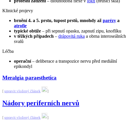
profesní zatížení
– dlouhodobá flexe v
lokti
(brusiči skla)
Klinické projevy
brnění 4. a 5. prstu, tupost prstů, mnohdy až
parézy
a
atrofie
typické obtíže
– při sepnutí opasku, zapnutí zipu, knoflíku
v těžkých případech
–
drápovitá ruka
a obrna interoseálních
svalů
Léčba
operační
– deliberace a transpozice nervu před mediální
epikondyl
Meralgia paraesthetica
[
upravit vložený článek
]
Nádory periferních nervů
[
upravit vložený článek
]