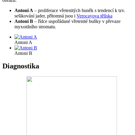
obrazů:
Antoni A
– proliferace vřetenitých buněk s tendencí k tzv.
sešikování jader, přítomná jsou i
Verocayova tělíska
Antoni B
– řídce uspořádané vřetenité buňky v převaze
myxoidního stromatu.
Antoni A
Antoni B
Diagnostika