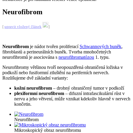
Neurofibrom
[
upravit vložený článek
]
Neurofibrom
je nádor tvořen proliferací
Schwannových buněk
,
fibroblastů a perineurálních buněk. Tvorba mnohočetných
neurofibromů je asociována s
neurofibromatózou
1. typu.
Neurofibromy většinou tvoří neopouzdřená ohraničená ložiska v
podkoží nebo fusiformní ztluštění na periferních nervech.
Rozlišujeme dvě základní varianty:
kožní neurofibrom
– drobný ohraničený tumor v podkoží
plexiformní neurofibrom
– difuzní intrafascikulární růst v
nervu a jeho větvení, může vznikat kdekoliv hlavně v nervech
končetin.
Neurofibrom
Mikroskopický obraz neurofibromu