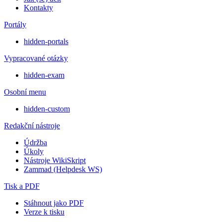
Kontakty
Portály
hidden-portals
Vypracované otázky
hidden-exam
Osobní menu
hidden-custom
Redakční nástroje
Údržba
Úkoly
Nástroje WikiSkript
Zammad (Helpdesk WS)
Tisk a PDF
Stáhnout jako PDF
Verze k tisku