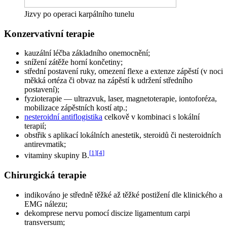
Jizvy po operaci karpálního tunelu
Konzervativní terapie
kauzální léčba základního onemocnění;
snížení zátěže horní končetiny;
střední postavení ruky, omezení flexe a extenze zápěstí (v noci
měkká ortéza či obvaz na zápěstí k udržení středního
postavení);
fyzioterapie — ultrazvuk, laser, magnetoterapie, iontoforéza,
mobilizace zápěstních kostí atp.;
nesteroidní antiflogistika
celkově v kombinaci s lokální
terapií;
obstřik s aplikací lokálních anestetik, steroidů či nesteroidních
antirevmatik;
[
1
]
[
4
]
vitaminy skupiny B.
Chirurgická terapie
indikováno je středně těžké až těžké postižení dle klinického a
EMG nálezu;
dekomprese nervu pomocí discize ligamentum carpi
transversum;