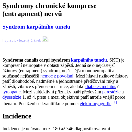
Syndromy chronické komprese
(entrapment) nervů
Syndrom karpálního tunelu
[
upravit vložený článek
]
Syndroma canalis carpi
(
syndrom
karpálního tunelu
, SKT) je
kompresní neuropatie v oblasti zápěstí. Jedná se o nejčastější
úžinový (entrapment) syndrom, nejčastější mononeuropatii a
současně nejčastější
nemoc z povolání
. Mezi hlavní rizikové faktory
patří dlouhodobé, nadměrné a jednostranné přetěžování ruky a
zápěstí, vibrace s přenosem na ruce, ale také
diabetes mellitus
či
tyreopatie
. Mezi subjektivní příznaky patří především
parestézie
a
dysestézie
1. až 4. prstu a mezi objektivní patří atrofie vnější porce
[
1
]
thenaru. Postižení se kvantifikuje pomocí
elektromyografie
.
Incidence
Incidence je udávána mezi 180 až 346 diagnostikovanými