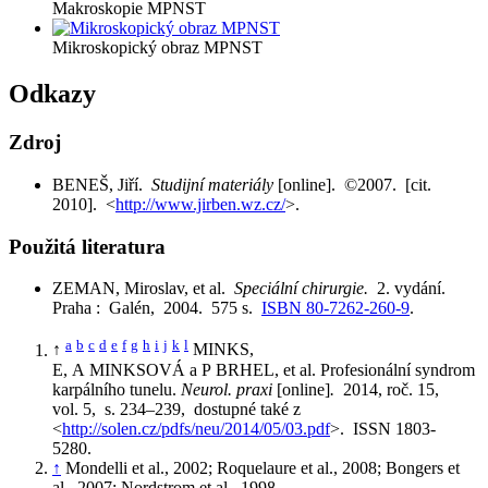
Makroskopie MPNST
Mikroskopický obraz MPNST
Odkazy
Zdroj
BENEŠ, Jiří.
Studijní materiály
[online]. ©2007. [cit.
2010]. <
http://www.jirben.wz.cz/
>.
Použitá literatura
ZEMAN, Miroslav, et al.
Speciální chirurgie.
2. vydání.
Praha : Galén, 2004. 575 s.
ISBN 80-7262-260-9
.
a
b
c
d
e
f
g
h
i
j
k
l
↑
MINKS,
E, A MINKSOVÁ a P BRHEL, et al. Profesionální syndrom
karpálního tunelu.
Neurol. praxi
[online]
.
2014, roč. 15,
vol. 5, s. 234–239, dostupné také z
<
http://solen.cz/pdfs/neu/2014/05/03.pdf
>. ISSN 1803-
5280.
↑
Mondelli et al., 2002; Roquelaure et al., 2008; Bongers et
al., 2007; Nordstrom et al., 1998