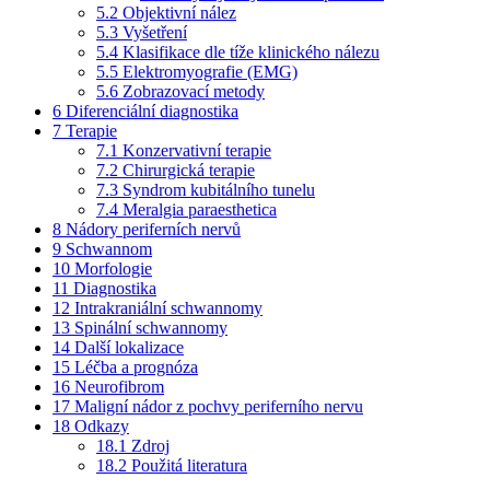
5.2
Objektivní nález
5.3
Vyšetření
5.4
Klasifikace dle tíže klinického nálezu
5.5
Elektromyografie (EMG)
5.6
Zobrazovací metody
6
Diferenciální diagnostika
7
Terapie
7.1
Konzervativní terapie
7.2
Chirurgická terapie
7.3
Syndrom kubitálního tunelu
7.4
Meralgia paraesthetica
8
Nádory periferních nervů
9
Schwannom
10
Morfologie
11
Diagnostika
12
Intrakraniální schwannomy
13
Spinální schwannomy
14
Další lokalizace
15
Léčba a prognóza
16
Neurofibrom
17
Maligní nádor z pochvy periferního nervu
18
Odkazy
18.1
Zdroj
18.2
Použitá literatura