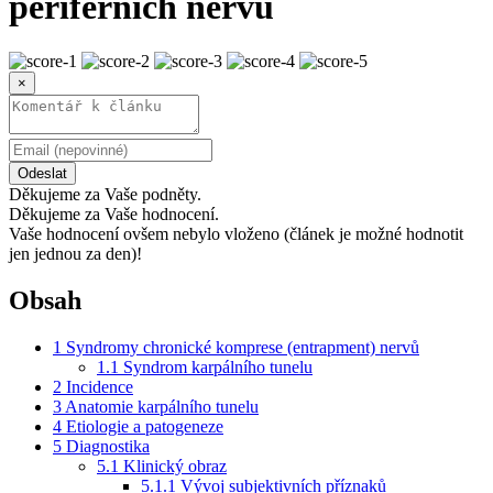
periferních nervů
×
Odeslat
Děkujeme za Vaše podněty.
Děkujeme za Vaše hodnocení.
Vaše hodnocení ovšem nebylo vloženo (článek je možné hodnotit
jen jednou za den)!
Obsah
1
Syndromy chronické komprese (entrapment) nervů
1.1
Syndrom karpálního tunelu
2
Incidence
3
Anatomie karpálního tunelu
4
Etiologie a patogeneze
5
Diagnostika
5.1
Klinický obraz
5.1.1
Vývoj subjektivních příznaků