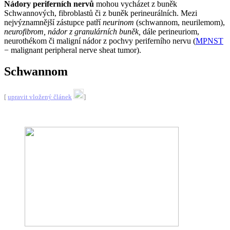
Nádory periferních nervů
mohou vycházet z buněk
Schwannových, fibroblastů či z buněk perineurálních. Mezi
nejvýznamnější zástupce patří
neurinom
(schwannom, neurilemom),
neurofibrom, nádor z granulárních buněk,
dále perineuriom,
neurothékom či maligní nádor z pochvy periferního nervu (
MPNST
− malignant peripheral nerve sheat tumor).
Schwannom
[
upravit vložený článek
]