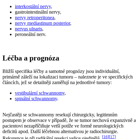
interkostální nervy
,
gastrointestinální nervy,
nervy retroperitonea
,
nervy mediastinum posterior
,
nervus ulnaris
,
peroneální nerv.
Léčba a prognóza
Bližší specifika léčby a samotné prognózy jsou individuální,
primárně záleží na lokalizaci tumoru – naleznete je ve specifických
článcích, jež se detailněji zaměřují na jednotlivé tumory:
vestibulární schwannomy
,
spinální schwannomy
.
Nejčastěji se schwannomy resekují chirurgicky, legitimním
postupem je observace v případě, že se tumor nechová expanzivně a
pacientovi nezapříčiňuje vetší potíže ve formě neurologických
deficitů apod. Další léčebnou alternativou je radiochirurgie.
[
16
]
[
17
]
Rekurence je při radikální resekci velice ojedinělá.