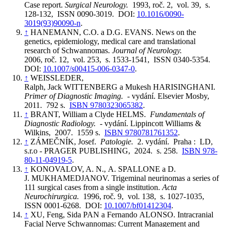
Case report.
Surgical Neurology.
1993, roč. 2, vol. 39, s.
128-132, ISSN 0090-3019. DOI:
10.1016/0090-
3019(93)90090-n
.
↑
HANEMANN, C.O. a D.G. EVANS. News on the
genetics, epidemiology, medical care and translational
research of Schwannomas.
Journal of Neurology.
2006, roč. 12, vol. 253, s. 1533-1541, ISSN 0340-5354.
DOI:
10.1007/s00415-006-0347-0
.
↑
WEISSLEDER,
Ralph, Jack WITTENBERG a Mukesh HARISINGHANI.
Primer of Diagnostic Imaging.
- vydání. Elsevier Mosby,
2011. 792 s.
ISBN 9780323065382
.
↑
BRANT, William a Clyde HELMS.
Fundamentals of
Diagnostic Radiology.
- vydání. Lippincott Williams &
Wilkins, 2007. 1559 s.
ISBN 9780781761352
.
↑
ZÁMEČNÍK, Josef.
Patologie.
2. vydání. Praha : LD,
s.r.o - PRAGER PUBLISHING, 2024. s. 258.
ISBN 978-
80-11-04919-5
.
↑
KONOVALOV, A. N., A. SPALLONE a D.
J. MUKHAMEDJANOV. Trigeminal neurinomas a series of
111 surgical cases from a single institution.
Acta
Neurochirurgica.
1996, roč. 9, vol. 138, s. 1027-1035,
ISSN 0001-6268. DOI:
10.1007/bf01412304
.
↑
XU, Feng, Sida PAN a Fernando ALONSO. Intracranial
Facial Nerve Schwannomas: Current Management and