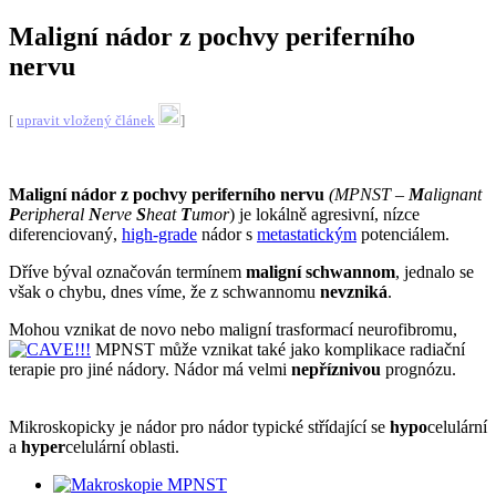
Maligní nádor z pochvy periferního
nervu
[
upravit vložený článek
]
Maligní nádor z pochvy periferního nervu
(MPNST –
M
alignant
P
eripheral
N
erve
S
heat
T
umor
) je lokálně agresivní, nízce
diferenciovaný,
high-grade
nádor s
metastatickým
potenciálem.
Dříve býval označován termínem
maligní schwannom
, jednalo se
však o chybu, dnes víme, že z schwannomu
nevzniká
.
Mohou vznikat de novo nebo maligní trasformací neurofibromu,
MPNST může vznikat také jako komplikace radiační
terapie pro jiné nádory
. Nádor má velmi
nepříznivou
prognózu.
Mikroskopicky je nádor pro nádor typické střídající se
hypo
celulární
a
hyper
celulární oblasti.