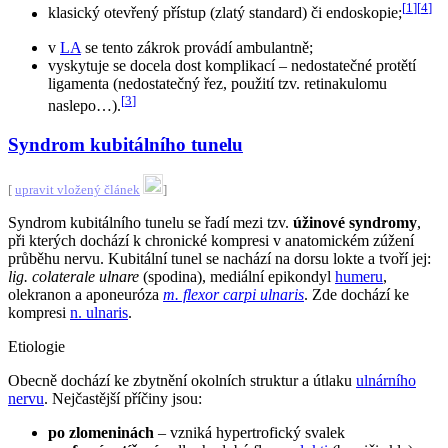
[
1
]
[
4
]
klasický otevřený přístup (zlatý standard) či endoskopie;
v
LA
se tento zákrok provádí ambulantně;
vyskytuje se docela dost komplikací – nedostatečné protětí
ligamenta (nedostatečný řez, použití tzv. retinakulomu
[
3
]
naslepo…).
Syndrom kubitálního tunelu
[
upravit vložený článek
]
Syndrom kubitálního tunelu se řadí mezi tzv.
úžinové syndromy
,
při kterých dochází k chronické kompresi v anatomickém zúžení
průběhu nervu. Kubitální tunel se nachází na dorsu lokte a tvoří jej:
lig. colaterale ulnare
(spodina), mediální epikondyl
humeru
,
olekranon a aponeuróza
m. flexor carpi ulnaris
. Zde dochází ke
kompresi
n. ulnaris
.
Etiologie
Obecně dochází ke zbytnění okolních struktur a útlaku
ulnárního
nervu
. Nejčastější příčiny jsou:
po zlomeninách
– vzniká hypertrofický svalek