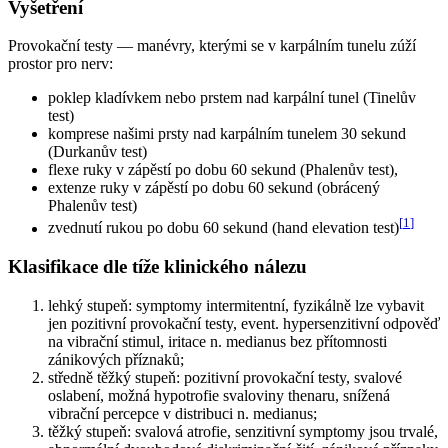
Vyšetření
Provokační testy — manévry, kterými se v karpálním tunelu zúží
prostor pro nerv:
poklep kladívkem nebo prstem nad karpální tunel (Tinelův
test)
komprese našimi prsty nad karpálním tunelem 30 sekund
(Durkanův test)
flexe ruky v zápěstí po dobu 60 sekund (Phalenův test),
extenze ruky v zápěstí po dobu 60 sekund (obrácený
Phalenův test)
[
1
]
zvednutí rukou po dobu 60 sekund (hand elevation test)
Klasifikace dle tíže klinického nálezu
lehký stupeň: symptomy intermitentní, fyzikálně lze vybavit
jen pozitivní provokační testy, event. hypersenzitivní odpověď
na vibrační stimul, iritace n. medianus bez přítomnosti
zánikových příznaků;
středně těžký stupeň: pozitivní provokační testy, svalové
oslabení, možná hypotrofie svaloviny thenaru, snížená
vibrační percepce v distribuci n. medianus;
těžký stupeň: svalová atrofie, senzitivní symptomy jsou trvalé,