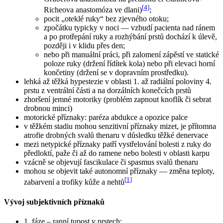
[
4
]
Richeova anastomóza ve dlani)
;
pocit „oteklé ruky“ bez zjevného otoku;
zpočátku typicky v noci — vzbudí pacienta nad ránem
a po protřepání ruky a rozhýbání prstů dochází k úlevě,
později i v klidu přes den;
nebo při manuální práci, při zalomení zápěstí ve statické
poloze ruky (držení řídítek kola) nebo při elevaci horní
končetiny (držení se v dopravním prostředku).
lehká až těžká hypestezie v oblasti 1. až radiální poloviny 4.
prstu z ventrální části a na dorzálních konečcích prstů
zhoršení jemné motoriky (problém zapnout knoflík či sebrat
drobnou minci)
motorické příznaky: paréza abdukce a opozice palce
v těžkém stadiu mohou senzitivní příznaky mizet, je přítomna
atrofie drobných svalů thenaru v důsledku těžké denervace
mezi netypické příznaky patří vystřelování bolesti z ruky do
předloktí, paže či až do ramene nebo bolesti v oblasti karpu
vzácně se objevují fascikulace či spasmus svalů thenaru
mohou se objevit také autonomní příznaky — změna teploty,
[
1
]
zabarvení a trofiky kůže a nehtů
Vývoj subjektivních příznaků
1. fáze – ranní tupost v prstech;