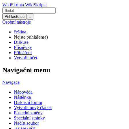
WikiSkripta
WikiSkripta
Přihlaste se
↓
Osobní nástroje
čeština
Nejste přihlášen(a)
Diskuse
Příspěvky
Přihlášení
Vytvořit účet
Navigační menu
Navigace
Nápověda
Nástěnka
Diskusní fórum
Vytvořit nový článek
Poslední změny
Speciální stránky
Načíst soubor
Jak (se) učit