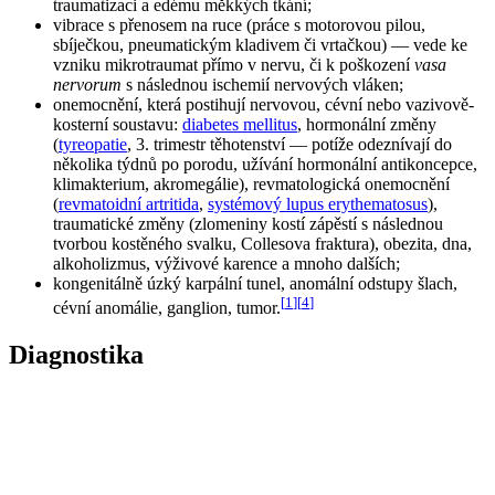
traumatizaci a edému měkkých tkání;
vibrace s přenosem na ruce (práce s motorovou pilou,
sbíječkou, pneumatickým kladivem či vrtačkou) — vede ke
vzniku mikrotraumat přímo v nervu, či k poškození
vasa
nervorum
s následnou ischemií nervových vláken;
onemocnění, která postihují nervovou, cévní nebo vazivově-
kosterní soustavu:
diabetes mellitus
, hormonální změny
(
tyreopatie
, 3. trimestr těhotenství — potíže odeznívají do
několika týdnů po porodu, užívání hormonální antikoncepce,
klimakterium, akromegálie), revmatologická onemocnění
(
revmatoidní artritida
,
systémový lupus erythematosus
),
traumatické změny (zlomeniny kostí zápěstí s následnou
tvorbou kostěného svalku, Collesova fraktura), obezita, dna,
alkoholizmus, výživové karence a mnoho dalších;
kongenitálně úzký karpální tunel, anomální odstupy šlach,
[
1
]
[
4
]
cévní anomálie, ganglion, tumor.
Diagnostika