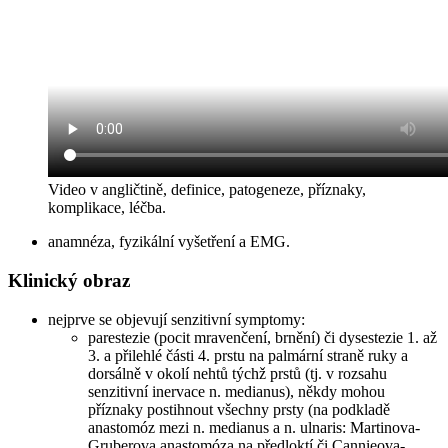
Video v angličtině, definice, patogeneze, příznaky,
komplikace, léčba.
anamnéza, fyzikální vyšetření a EMG.
Klinický obraz
nejprve se objevují senzitivní symptomy:
parestezie (pocit mravenčení, brnění) či dysestezie 1. až
3. a přilehlé části 4. prstu na palmární straně ruky a
dorsálně v okolí nehtů týchž prstů (tj. v rozsahu
senzitivní inervace n. medianus), někdy mohou
příznaky postihnout všechny prsty (na podkladě
anastomóz mezi n. medianus a n. ulnaris: Martinova-
Gruberova anastomóza na předloktí či Cannieova-