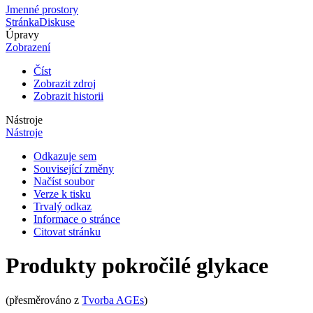
Jmenné prostory
Stránka
Diskuse
Úpravy
Zobrazení
Číst
Zobrazit zdroj
Zobrazit historii
Nástroje
Nástroje
Odkazuje sem
Související změny
Načíst soubor
Verze k tisku
Trvalý odkaz
Informace o stránce
Citovat stránku
Produkty pokročilé glykace
(přesměrováno z
Tvorba AGEs
)