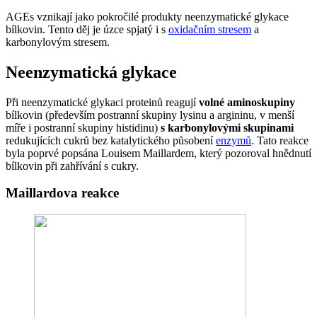
AGEs vznikají jako pokročilé produkty neenzymatické glykace
bílkovin. Tento děj je úzce spjatý i s
oxidačním stresem
a
karbonylovým stresem.
Neenzymatická glykace
Při neenzymatické glykaci proteinů reagují
volné aminoskupiny
bílkovin (především postranní skupiny lysinu a argininu, v menší
míře i postranní skupiny histidinu)
s karbonylovými skupinami
redukujících cukrů bez katalytického působení
enzymů
. Tato reakce
byla poprvé popsána Louisem Maillardem, který pozoroval hnědnutí
bílkovin při zahřívání s cukry.
Maillardova reakce