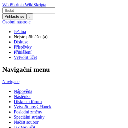
WikiSkripta
WikiSkripta
Přihlaste se
↓
Osobní nástroje
čeština
Nejste přihlášen(a)
Diskuse
Příspěvky
Přihlášení
Vytvořit účet
Navigační menu
Navigace
Nápověda
Nástěnka
Diskusní fórum
Vytvořit nový článek
Poslední změny
Speciální stránky
Načíst soubor
Jak (se) učit