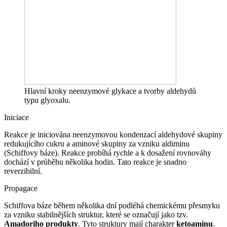
Hlavní kroky neenzymové glykace a tvorby aldehydů
typu glyoxalu.
Iniciace
Reakce je iniciována neenzymovou kondenzací aldehydové skupiny
redukujícího cukru a aminové skupiny za vzniku aldiminu
(Schiffovy báze). Reakce probíhá rychle a k dosažení rovnováhy
dochází v průběhu několika hodin. Tato reakce je snadno
reverzibilní.
Propagace
Schiffova báze během několika dní podléhá chemickému přesmyku
za vzniku stabilnějších struktur, které se označují jako tzv.
Amadoriho produkty
. Tyto struktury mají charakter
ketoaminu
.