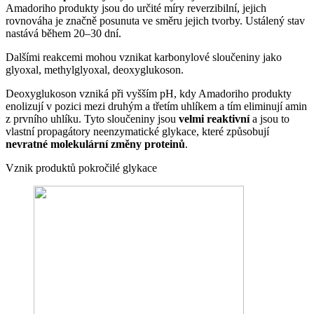
Amadoriho produkty jsou do určité míry reverzibilní, jejich
rovnováha je značně posunuta ve směru jejich tvorby. Ustálený stav
nastává během 20–30 dní.
Dalšími reakcemi mohou vznikat karbonylové sloučeniny jako
glyoxal, methylglyoxal, deoxyglukoson.
Deoxyglukoson vzniká při vyšším pH, kdy Amadoriho produkty
enolizují v pozici mezi druhým a třetím uhlíkem a tím eliminují amin
z prvního uhlíku. Tyto sloučeniny jsou
velmi reaktivní
a jsou to
vlastní propagátory neenzymatické glykace, které způsobují
nevratné molekulární změny proteinů
.
Vznik produktů pokročilé glykace