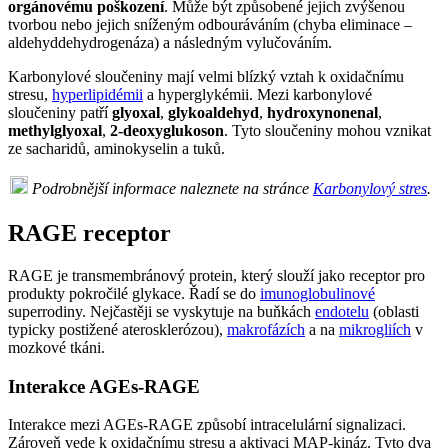
orgánovému poškození
. Může být způsobené jejich zvýšenou
tvorbou nebo jejich sníženým odbouráváním (chyba eliminace –
aldehyddehydrogenáza) a následným vylučováním.
Karbonylové sloučeniny mají velmi blízký vztah k oxidačnímu
stresu,
hyperlipidémii
a hyperglykémii. Mezi karbonylové
sloučeniny patří
glyoxal
,
glykoaldehyd
,
hydroxynonenal
,
methylglyoxal
,
2-deoxyglukoson
. Tyto sloučeniny mohou vznikat
ze sacharidů, aminokyselin a tuků.
Podrobnější informace naleznete na stránce
Karbonylový stres
.
RAGE receptor
RAGE je transmembránový protein, který slouží jako receptor pro
produkty pokročilé glykace. Řadí se do
imunoglobulinové
superrodiny. Nejčastěji se vyskytuje na buňkách
endotelu
(oblasti
typicky postižené aterosklerózou),
makrofázích
a na
mikrogliích
v
mozkové tkáni.
Interakce AGEs-RAGE
Interakce mezi AGEs-RAGE způsobí intracelulární signalizaci.
Zároveň vede k oxidačnímu stresu a aktivaci MAP-kináz. Tyto dva