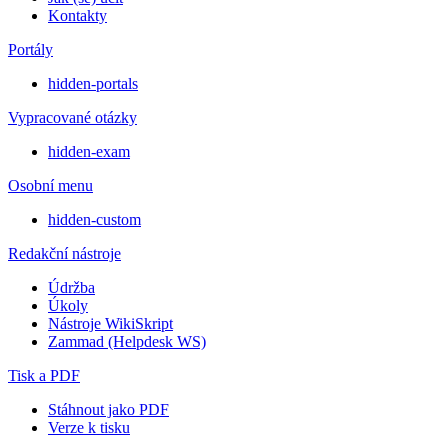
Kontakty
Portály
hidden-portals
Vypracované otázky
hidden-exam
Osobní menu
hidden-custom
Redakční nástroje
Údržba
Úkoly
Nástroje WikiSkript
Zammad (Helpdesk WS)
Tisk a PDF
Stáhnout jako PDF
Verze k tisku