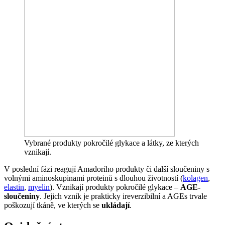
Vybrané produkty pokročilé glykace a látky, ze kterých
vznikají.
V poslední fázi reagují Amadoriho produkty či další sloučeniny s
volnými aminoskupinami proteinů s dlouhou životností (
kolagen
,
elastin
,
myelin
). Vznikají produkty pokročilé glykace –
AGE-
sloučeniny
. Jejich vznik je prakticky ireverzibilní a AGEs trvale
poškozují tkáně, ve kterých se
ukládají
.