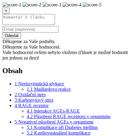
×
Odeslat
Děkujeme za Vaše podněty.
Děkujeme za Vaše hodnocení.
Vaše hodnocení ovšem nebylo vloženo (článek je možné hodnotit
jen jednou za den)!
Obsah
1
Neenzymatická glykace
1.1
Maillardova reakce
2
Oxidační stres
3
Karbonylový stres
4
RAGE receptor
4.1
Interakce AGEs-RAGE
4.2
Působení RAGE receptoru v organismu
5
Negativní působení AGEs v organismu
5.1
Komplikace při Diabetes mellitus
5.2
Kardiovaskulární komplikace