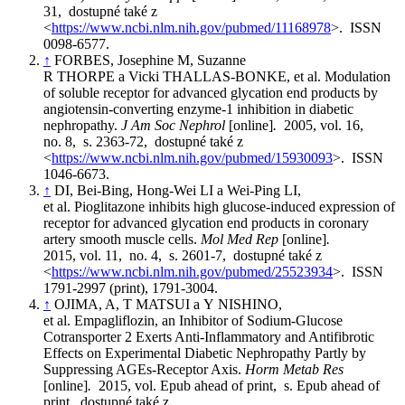
31, dostupné také z
<
https://www.ncbi.nlm.nih.gov/pubmed/11168978
>. ISSN
0098-6577.
↑
FORBES, Josephine M, Suzanne
R THORPE a Vicki THALLAS-BONKE, et al. Modulation
of soluble receptor for advanced glycation end products by
angiotensin-converting enzyme-1 inhibition in diabetic
nephropathy.
J Am Soc Nephrol
[online]
.
2005, vol. 16,
no. 8, s. 2363-72, dostupné také z
<
https://www.ncbi.nlm.nih.gov/pubmed/15930093
>. ISSN
1046-6673.
↑
DI, Bei-Bing, Hong-Wei LI a Wei-Ping LI,
et al. Pioglitazone inhibits high glucose-induced expression of
receptor for advanced glycation end products in coronary
artery smooth muscle cells.
Mol Med Rep
[online]
.
2015, vol. 11, no. 4, s. 2601-7, dostupné také z
<
https://www.ncbi.nlm.nih.gov/pubmed/25523934
>. ISSN
1791-2997 (print), 1791-3004.
↑
OJIMA, A, T MATSUI a Y NISHINO,
et al. Empagliflozin, an Inhibitor of Sodium-Glucose
Cotransporter 2 Exerts Anti-Inflammatory and Antifibrotic
Effects on Experimental Diabetic Nephropathy Partly by
Suppressing AGEs-Receptor Axis.
Horm Metab Res
[online]
.
2015, vol. Epub ahead of print, s. Epub ahead of
print, dostupné také z