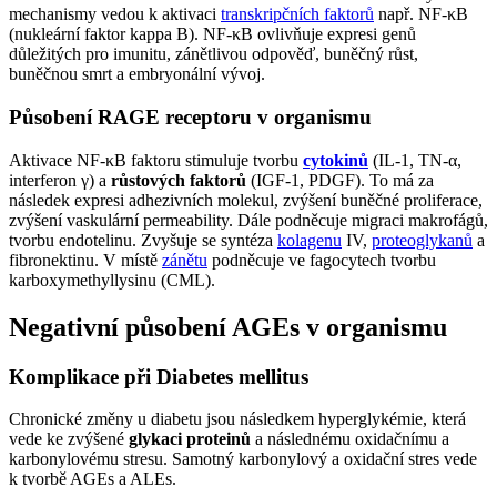
mechanismy vedou k aktivaci
transkripčních faktorů
např. NF-κB
(nukleární faktor kappa B). NF-κB ovlivňuje expresi genů
důležitých pro imunitu, zánětlivou odpověď, buněčný růst,
buněčnou smrt a embryonální vývoj.
Působení RAGE receptoru v organismu
Aktivace NF-κB faktoru stimuluje tvorbu
cytokinů
(IL-1, TN-α,
interferon γ) a
růstových faktorů
(IGF-1, PDGF). To má za
následek expresi adhezivních molekul, zvýšení buněčné proliferace,
zvýšení vaskulární permeability. Dále podněcuje migraci makrofágů,
tvorbu endotelinu. Zvyšuje se syntéza
kolagenu
IV,
proteoglykanů
a
fibronektinu. V místě
zánětu
podněcuje ve fagocytech tvorbu
karboxymethyllysinu (CML).
Negativní působení AGEs v organismu
Komplikace při Diabetes mellitus
Chronické změny u diabetu jsou následkem hyperglykémie, která
vede ke zvýšené
glykaci proteinů
a následnému oxidačnímu a
karbonylovému stresu. Samotný karbonylový a oxidační stres vede
k tvorbě AGEs a ALEs.