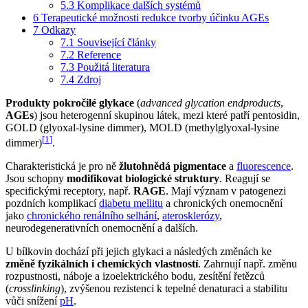
5.3
Komplikace dalších systémů
6
Terapeutické možnosti redukce tvorby účinku AGEs
7
Odkazy
7.1
Související články
7.2
Reference
7.3
Použitá literatura
7.4
Zdroj
Produkty pokročilé glykace
(
advanced glycation endproducts
,
AGEs
) jsou heterogenní skupinou látek, mezi které patří pentosidin,
GOLD (glyoxal-lysine dimmer), MOLD (methylglyoxal-lysine
[
1
]
dimmer)
.
Charakteristická je pro ně
žlutohnědá pigmentace
a
fluorescence
.
Jsou schopny
modifikovat biologické struktury
. Reagují se
specifickými receptory, např.
RAGE
. Mají význam v patogenezi
pozdních komplikací
diabetu mellitu
a chronických onemocnění
jako
chronického renálního selhání
,
aterosklerózy
,
neurodegenerativních onemocnění a dalších.
U bílkovin dochází při jejich glykaci a následých změnách ke
změně fyzikálních i chemických vlastností
. Zahrnují např. změnu
rozpustnosti, náboje a izoelektrického bodu, zesítění řetězců
(
crosslinking
), zvýšenou rezistenci k tepelné denaturaci a stabilitu
vůči snížení
pH
.