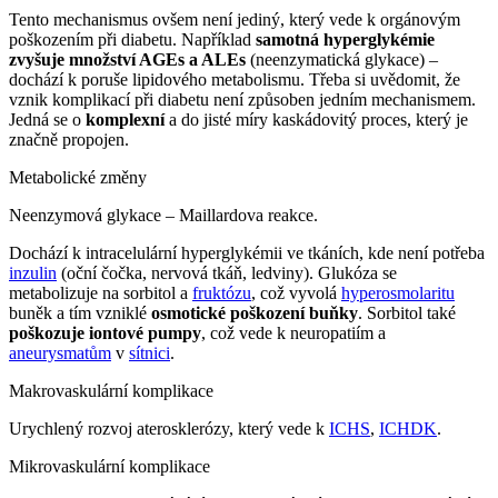
Tento mechanismus ovšem není jediný, který vede k orgánovým
poškozením při diabetu. Například
samotná hyperglykémie
zvyšuje množství AGEs a ALEs
(neenzymatická glykace) –
dochází k poruše lipidového metabolismu. Třeba si uvědomit, že
vznik komplikací při diabetu není způsoben jedním mechanismem.
Jedná se o
komplexní
a do jisté míry kaskádovitý proces, který je
značně propojen.
Metabolické změny
Neenzymová glykace – Maillardova reakce.
Dochází k intracelulární hyperglykémii ve tkáních, kde není potřeba
inzulin
(oční čočka, nervová tkáň, ledviny). Glukóza se
metabolizuje na sorbitol a
fruktózu
, což vyvolá
hyperosmolaritu
buněk a tím vzniklé
osmotické poškození buňky
. Sorbitol také
poškozuje iontové pumpy
, což vede k neuropatiím a
aneurysmatům
v
sítnici
.
Makrovaskulární komplikace
Urychlený rozvoj aterosklerózy, který vede k
ICHS
,
ICHDK
.
Mikrovaskulární komplikace