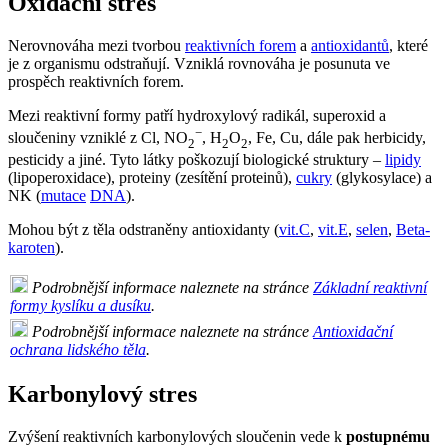
Oxidační stres
Nerovnováha mezi tvorbou
reaktivních forem
a
antioxidantů
, které
je z organismu odstraňují. Vzniklá rovnováha je posunuta ve
prospěch reaktivních forem.
Mezi reaktivní formy patří hydroxylový radikál, superoxid a
−
sloučeniny vzniklé z Cl, NO
, H
O
, Fe, Cu, dále pak herbicidy,
2
2
2
pesticidy a jiné. Tyto látky poškozují biologické struktury –
lipidy
(lipoperoxidace), proteiny (zesítění proteinů),
cukry
(glykosylace) a
NK (
mutace
DNA
).
Mohou být z těla odstraněny antioxidanty (
vit.C
,
vit.E
,
selen
,
Beta-
karoten
).
Podrobnější informace naleznete na stránce
Základní reaktivní
formy kyslíku a dusíku
.
Podrobnější informace naleznete na stránce
Antioxidační
ochrana lidského těla
.
Karbonylový stres
Zvýšení reaktivních karbonylových sloučenin vede k
postupnému