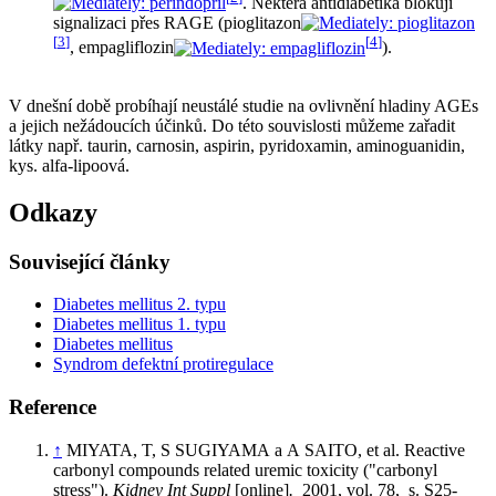
. Některá antidiabetika blokují
signalizaci přes RAGE (pioglitazon
[
3
]
[
4
]
, empagliflozin
).
V dnešní době probíhají neustálé studie na ovlivnění hladiny AGEs
a jejich nežádoucích účinků. Do této souvislosti můžeme zařadit
látky např. taurin, carnosin, aspirin, pyridoxamin, aminoguanidin,
kys. alfa-lipoová.
Odkazy
Související články
Diabetes mellitus 2. typu
Diabetes mellitus 1. typu
Diabetes mellitus
Syndrom defektní protiregulace
Reference
↑
MIYATA, T, S SUGIYAMA a A SAITO, et al. Reactive
carbonyl compounds related uremic toxicity ("carbonyl
stress").
Kidney Int Suppl
[online]
.
2001, vol. 78, s. S25-