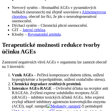
Nervový systém – Hromadění AGEs v pyramidových
buňkách (neuronech) má zřejmě souvislost s
Alzheimerovou
chorobou
, obecně lze říci, že jde o neurodegenerativní
onemocnění.
Dýchací systém – Chronická plicní onemocnění.
GIT –
Jaterní cirhóza
.
Klouby –
Revmatoidní artritida
.
Terapeutické možnosti redukce tvorby
účinku AGEs
Zamezení negativních vlivů AGEs v organismu lze zamezit obecně
na 3 úrovních:
Vznik AGEs
– Pečlivá kompenzace diabetu (dieta, snížení
hyperglykémie a hyperlipidémie, snížení oxidačního stresu).
Chemická degradace zesítěných proteinů
.
Interakce AGEs-RAGE
– Ovlivnění účinku na receptor anti
RAGEAb. Zvýšení exprese solubilního receptoru AGE
(sRAGE) – inhibitor toxických účinků AGEs. Jeho expresi
zvyšují některé inhibitory agiotenzin konvertujícího enzymu
(ACEI), např. ramipril
či perindopril
[
2
]