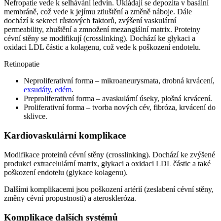
Nefropatie vede k selhávání ledvin. Ukládají se depozita v basální
membráně, což vede k jejímu ztluštění a změně náboje. Dále
dochází k sekreci růstových faktorů, zvýšení vaskulární
permeability, zhuštění a zmnožení mezangiální matrix. Proteiny
cévní stěny se modifikují (crosslinking). Dochází ke glykaci a
oxidaci LDL částic a kolagenu, což vede k poškození endotelu.
Retinopatie
Neproliferativní forma – mikroaneurysmata, drobná krvácení,
exsudáty
,
edém
.
Preproliferativní forma – avaskulární úseky, plošná krvácení.
Proliferativní forma – tvorba nových cév, fibróza, krvácení do
sklivce.
Kardiovaskulární komplikace
Modifikace proteinů cévní stěny (crosslinking). Dochází ke zvýšené
produkci extracelulární matrix, glykaci a oxidaci LDL částic a také
poškození endotelu (glykace kolagenu).
Dalšími komplikacemi jsou poškození artérií (zeslabení cévní stěny,
změny cévní propustnosti) a ateroskleróza.
Komplikace dalších systémů