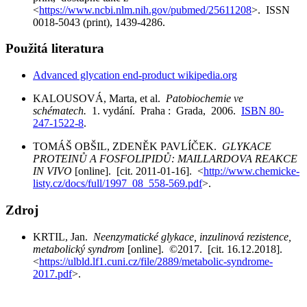
<
https://www.ncbi.nlm.nih.gov/pubmed/25611208
>. ISSN
0018-5043 (print), 1439-4286.
Použitá literatura
Advanced glycation end-product wikipedia.org
KALOUSOVÁ, Marta, et al.
Patobiochemie ve
schématech.
1. vydání. Praha : Grada, 2006.
ISBN 80-
247-1522-8
.
TOMÁŠ OBŠIL, ZDENĚK PAVLÍČEK.
GLYKACE
PROTEINŮ A FOSFOLIPIDŮ: MAILLARDOVA REAKCE
IN VIVO
[online]. [cit. 2011-01-16]. <
http://www.chemicke-
listy.cz/docs/full/1997_08_558-569.pdf
>.
Zdroj
KRTIL, Jan.
Neenzymatické glykace, inzulinová rezistence,
metabolický syndrom
[online]. ©2017. [cit. 16.12.2018].
<
https://ulbld.lf1.cuni.cz/file/2889/metabolic-syndrome-
2017.pdf
>.