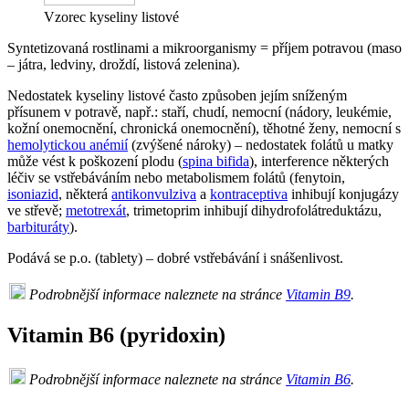
Vzorec kyseliny listové
Syntetizovaná rostlinami a mikroorganismy = příjem potravou (maso
– játra, ledviny, droždí, listová zelenina).
Nedostatek kyseliny listové často způsoben jejím sníženým
přísunem v potravě, např.: staří, chudí, nemocní (nádory, leukémie,
kožní onemocnění, chronická onemocnění), těhotné ženy, nemocní s
hemolytickou anémií
(zvýšené nároky) – nedostatek folátů u matky
může vést k poškození plodu (
spina bifida
), interference některých
léčiv se vstřebáváním nebo metabolismem folátů (fenytoin,
isoniazid
, některá
antikonvulziva
a
kontraceptiva
inhibují konjugázy
ve střevě;
metotrexát
, trimetoprim inhibují dihydrofolátreduktázu,
barbituráty
).
Podává se p.o. (tablety) – dobré vstřebávání i snášenlivost.
Podrobnější informace naleznete na stránce
Vitamin B9
.
Vitamin B6 (pyridoxin)
Podrobnější informace naleznete na stránce
Vitamin B6
.