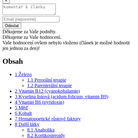
×
Odeslat
Děkujeme za Vaše podněty.
Děkujeme za Vaše hodnocení.
Vaše hodnocení ovšem nebylo vloženo (článek je možné hodnotit
jen jednou za den)!
Obsah
1
Železo
1.1
Perorální terapie
1.2
Parenterální terapie
2
Vitamin B12 (cyanokobalamin)
3
Kyselina listová (acidum folicum, vitamin B9)
4
Vitamin B6 (pyridoxin)
5
Měď
6
Kobalt
7
Hematopoetické růstové faktory
8
Další látky
8.1
Anabolika
8.2
Kortikosteroidy