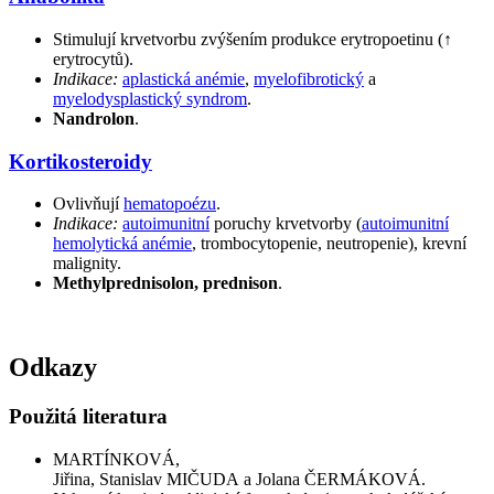
Stimulují krvetvorbu zvýšením produkce erytropoetinu (↑
erytrocytů).
Indikace:
aplastická anémie
,
myelofibrotický
a
myelodysplastický syndrom
.
Nandrolon
.
Kortikosteroidy
Ovlivňují
hematopoézu
.
Indikace:
autoimunitní
poruchy krvetvorby (
autoimunitní
hemolytická anémie
, trombocytopenie, neutropenie), krevní
malignity.
Methylprednisolon, prednison
.
Odkazy
Použitá literatura
MARTÍNKOVÁ,
Jiřina, Stanislav MIČUDA a Jolana ČERMÁKOVÁ.