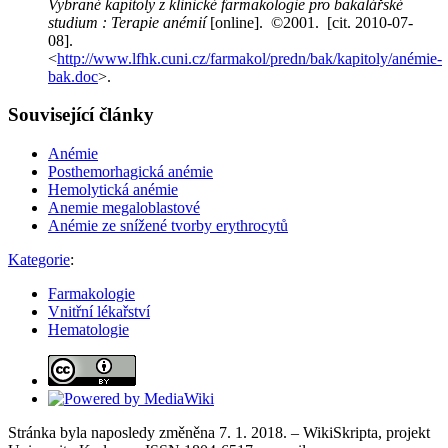
Vybrané kapitoly z klinické farmakologie pro bakalářské
studium : Terapie anémií
[online]. ©2001. [cit. 2010-07-
08].
<
http://www.lfhk.cuni.cz/farmakol/predn/bak/kapitoly/anémie-
bak.doc
>.
Související články
Anémie
Posthemorhagická anémie
Hemolytická anémie
Anemie megaloblastové
Anémie ze snížené tvorby erythrocytů
Kategorie
:
Farmakologie
Vnitřní lékařství
Hematologie
Stránka byla naposledy změněna 7. 1. 2018. – WikiSkripta, projekt