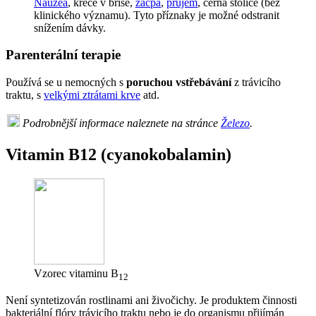
Nauzea
, křeče v břiše,
zácpa
,
průjem
, černá stolice (bez
klinického významu). Tyto příznaky je možné odstranit
snížením dávky.
Parenterální terapie
Používá se u nemocných s
poruchou vstřebávání
z trávicího
traktu, s
velkými ztrátami krve
atd.
Podrobnější informace naleznete na stránce
Železo
.
Vitamin B12 (cyanokobalamin)
Vzorec vitaminu B
12
Není syntetizován rostlinami ani živočichy. Je produktem činnosti
bakteriální flóry trávicího traktu nebo je do organismu přijímán