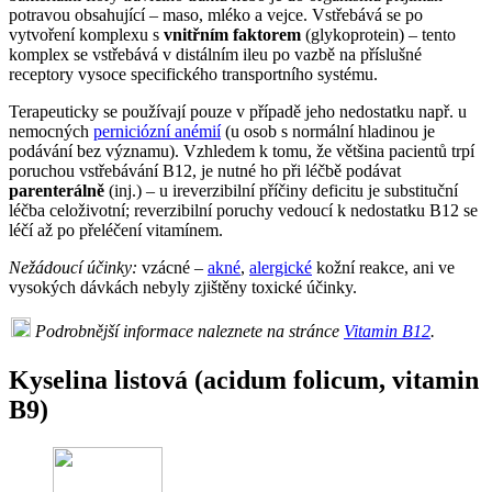
potravou obsahující – maso, mléko a vejce. Vstřebává se po
vytvoření komplexu s
vnitřním faktorem
(glykoprotein) – tento
komplex se vstřebává v distálním ileu po vazbě na příslušné
receptory vysoce specifického transportního systému.
Terapeuticky se používají pouze v případě jeho nedostatku např. u
nemocných
perniciózní anémií
(u osob s normální hladinou je
podávání bez významu). Vzhledem k tomu, že většina pacientů trpí
poruchou vstřebávání B12, je nutné ho při léčbě podávat
parenterálně
(inj.) – u ireverzibilní příčiny deficitu je substituční
léčba celoživotní; reverzibilní poruchy vedoucí k nedostatku B12 se
léčí až po přeléčení vitamínem.
Nežádoucí účinky:
vzácné –
akné
,
alergické
kožní reakce, ani ve
vysokých dávkách nebyly zjištěny toxické účinky.
Podrobnější informace naleznete na stránce
Vitamin B12
.
Kyselina listová (acidum folicum, vitamin
B9)