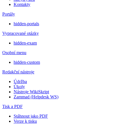
Kontakty
Portály
hidden-portals
Vypracované otázky
hidden-exam
Osobní menu
hidden-custom
Redakční nástroje
Údržba
Úkoly
Nástroje WikiSkript
Zammad (Helpdesk WS)
Tisk a PDF
Stáhnout jako PDF
Verze k tisku