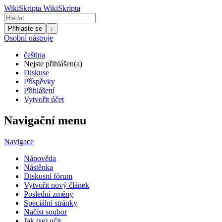
WikiSkripta
WikiSkripta
Přihlaste se
↓
Osobní nástroje
čeština
Nejste přihlášen(a)
Diskuse
Příspěvky
Přihlášení
Vytvořit účet
Navigační menu
Navigace
Nápověda
Nástěnka
Diskusní fórum
Vytvořit nový článek
Poslední změny
Speciální stránky
Načíst soubor
Jak (se) učit