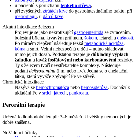
u pacientů s poruchami
tenkého střeva
,
při zvýšených
ztrátách krve
do gastrointestinálního traktu, při
metrorhagii
, u
dárců krve
.
Akutní intoxikace železem
Projevuje se jako nekrotizující
gastroenteritida
se zvracením,
bolestmi břicha, krvavým průjmem,
šokem
, letargií a
dušností
.
Po mírném zlepšení následuje těžká
metabolická acidóza
,
kóma
a smrt. Velmi nebezpečná u dětí – nutno skladovat
mimo jejich dosah. Podstatou terapie je
důkladný výplach
žaludku
a
laváž fosfátovými nebo karbonátovými
roztoky.
Ty s železem tvoří nevstřebatelné komplexy. Následuje
podání
deferoxaminu
(i.m. nebo i.v.). Jedná se o chelatační
látku, která vyváže zbývající Fe ve střevě.
Chronická intoxikace
Nazývá se
hemochromatóza
nebo
hemosideróza
. Dochází k
ukládání Fe v
srdci
,
játrech
,
pankreatu
.
Perorální terapie
Určená k dlouhodobé terapii: 3–6 měsíců. U většiny nemocných je
dobře snášena.
Nežádoucí účinky