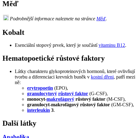
Měď
Podrobnější informace naleznete na stránce
Měď
.
Kobalt
Esenciální stopový prvek, který je součástí
vitaminu B12
.
Hematopoetické růstové faktory
Látky charakteru glykoproteinových hormonů, které ovlivňují
tvorbu a diferenciaci krevních buněk v
kostní dřeni
, patří mezi
ně:
erytropoetin
(EPO),
granulocytový
růstový faktor
(G-CSF),
monocyt-
makrofágový
růstový faktor
(M-CSF),
granulocyt-makrofágový růstový faktor
(GM-CSF),
interleukin
3
.
Další látky
Anabolika