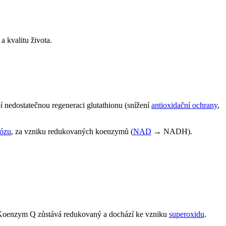
a kvalitu života.
nedostatečnou regeneraci glutathionu (snížení
antioxidační ochrany
,
tózu
, za vzniku redukovaných koenzymů (
NAD
→ NADH).
Koenzym Q zůstává redukovaný a dochází ke vzniku
superoxidu
.