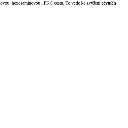
olovou, hexosaminovou i PKC cestu. To vede ke zvýšení
cévních