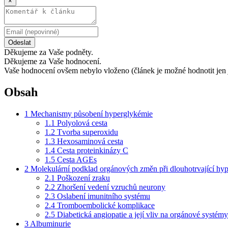
×
Odeslat
Děkujeme za Vaše podněty.
Děkujeme za Vaše hodnocení.
Vaše hodnocení ovšem nebylo vloženo (článek je možné hodnotit jen 
Obsah
1
Mechanismy působení hyperglykémie
1.1
Polyolová cesta
1.2
Tvorba superoxidu
1.3
Hexosaminová cesta
1.4
Cesta proteinkinázy C
1.5
Cesta AGEs
2
Molekulární podklad orgánových změn při dlouhotrvající hy
2.1
Poškození zraku
2.2
Zhoršení vedení vzruchů neurony
2.3
Oslabení imunitního systému
2.4
Tromboembolické komplikace
2.5
Diabetická angiopatie a její vliv na orgánové systémy
3
Albuminurie