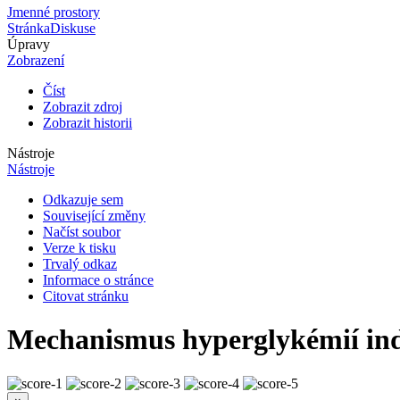
Jmenné prostory
Stránka
Diskuse
Úpravy
Zobrazení
Číst
Zobrazit zdroj
Zobrazit historii
Nástroje
Nástroje
Odkazuje sem
Související změny
Načíst soubor
Verze k tisku
Trvalý odkaz
Informace o stránce
Citovat stránku
Mechanismus hyperglykémií in