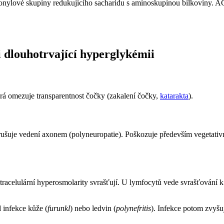
onylové skupiny redukujícího sacharidu s aminoskupinou bílkoviny. A
 dlouhotrvající hyperglykémii
rá omezuje transparentnost čočky (zakalení čočky,
katarakta
).
ušuje vedení axonem (polyneuropatie). Poškozuje především vegetativn
xtracelulární hyperosmolarity svrašťují. U lymfocytů vede svrašťování k
 infekce kůže (
furunkl
) nebo ledvin (
polynefritis
). Infekce potom zvyšu