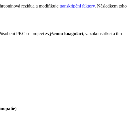
 threoninová rezidua a modifikuje
transkripční faktory
. Následkem toho
. Působení PKC se projeví
zvýšenou koagulací
, vazokonstrikcí a tím
inopatie
).