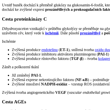
Uvnitř buněk dochází k přeměně glukózy na glukosamin-6-fosfát, kte
dochází ke zvýšené expresi
prozánětlivých a prokoagulačních fakt
Cesta proteinkinázy C
Dihydroxyaceton
vznikající v průběhu glykolýzy se přeměňuje na
gly
uzávěrem cév, který vede k
ischémii
. Dále působí
prozánětlivě
a
poš
Ischémie
Zvýšená produkce
endotelinu
(
ET-1
), snížená tvorba
oxidu du
Zvýšená produkce inhibitoru aktivátoru plazminogenu (
PAI-1
)
Zvýšená produkce růstového faktoru (
TGF-β
) – tvorba
kolage
Zánět a poškození tkání
Již zmíněný
PAI-1
.
Zvýšená exprese nekrotizujícího faktoru (
NF-κB
) – podmiňuje
Zvýšené množství
NADPH-oxidáz
– vzestup ROS (oxidativní 
Zvýšená tvorba angiogenetického
VEGF
(
vascular endothelial growt
Cesta AGEs