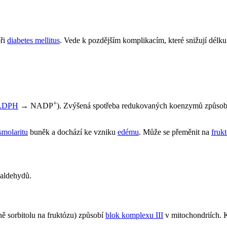
ři
diabetes mellitus
. Vede k pozdějším komplikacím, které snižují délku 
+
ADPH
→ NADP
). Zvýšená spotřeba redukovaných koenzymů způsobí 
smolaritu
buněk a dochází ke vzniku
edému
. Může se přeměnit na
fruk
 aldehydů.
 sorbitolu na fruktózu) způsobí
blok komplexu III
v mitochondriích. 