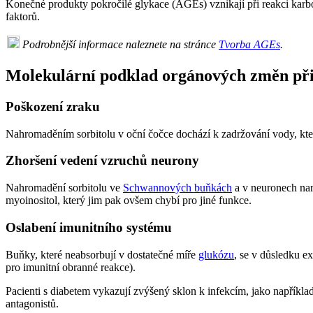
Konečné produkty pokročilé glykace (AGEs) vznikají při reakci karb
faktorů.
Podrobnější informace naleznete na stránce
Tvorba AGEs
.
Molekulární podklad orgánových změn při
Poškození zraku
Nahromaděním sorbitolu v oční čočce dochází k zadržování vody, kte
Zhoršení vedení vzruchů neurony
Nahromadění sorbitolu ve
Schwannových buňkách
a v neuronech nar
myoinositol, který jim pak ovšem chybí pro jiné funkce.
Oslabení imunitního systému
Buňky, které neabsorbují v dostatečné míře
glukózu
, se v důsledku e
pro imunitní obranné reakce).
Pacienti s diabetem vykazují zvýšený sklon k infekcím, jako například
antagonistů.