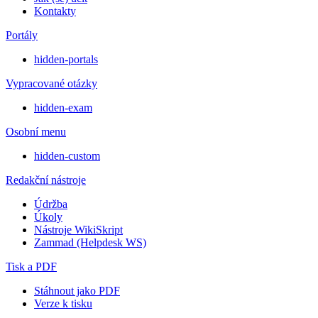
Kontakty
Portály
hidden-portals
Vypracované otázky
hidden-exam
Osobní menu
hidden-custom
Redakční nástroje
Údržba
Úkoly
Nástroje WikiSkript
Zammad (Helpdesk WS)
Tisk a PDF
Stáhnout jako PDF
Verze k tisku