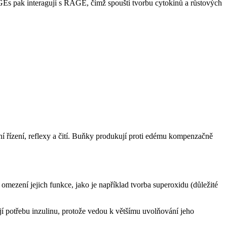
GEs pak interagují s RAGE, čímž spouští tvorbu cytokinů a růstových
í řízení, reflexy a čití. Buňky produkují proti edému kompenzačně
 omezení jejich funkce, jako je například tvorba superoxidu (důležité
jí potřebu inzulinu, protože vedou k většímu uvolňování jeho