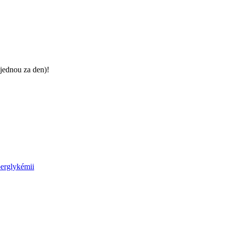
jednou za den)!
perglykémii