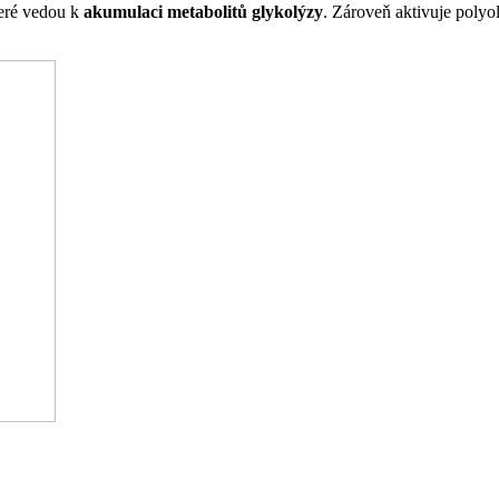
eré vedou k
akumulaci metabolitů glykolýzy
. Zároveň aktivuje poly