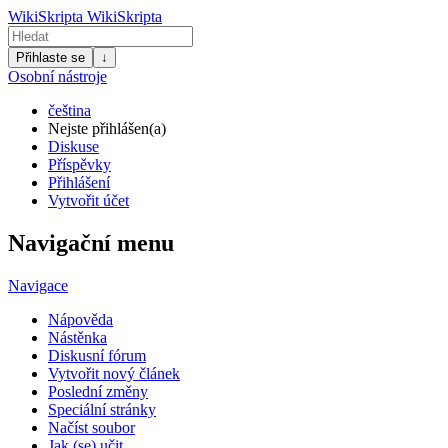
WikiSkripta
WikiSkripta
Přihlaste se
↓
Osobní nástroje
čeština
Nejste přihlášen(a)
Diskuse
Příspěvky
Přihlášení
Vytvořit účet
Navigační menu
Navigace
Nápověda
Nástěnka
Diskusní fórum
Vytvořit nový článek
Poslední změny
Speciální stránky
Načíst soubor
Jak (se) učit