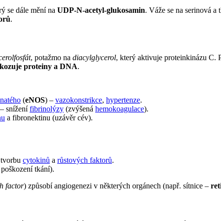
rý se dále mění na
UDP-N-acetyl-glukosamin
. Váže se na serinová a
orů
.
cerolfosfát
, potažmo na
diacylglycerol
, který aktivuje proteinkinázu C
kozuje proteiny a DNA
.
snatého
(
eNOS
) –
vazokonstrikce
,
hypertenze
.
 – snížení
fibrinolýzy
(zvýšená
hemokoagulace
).
nu
a fibronektinu (uzávěr cév).
 tvorbu
cytokinů
a
růstových faktorů
.
poškození tkání).
h factor
) způsobí angiogenezi v některých orgánech (např. sítnice –
ret