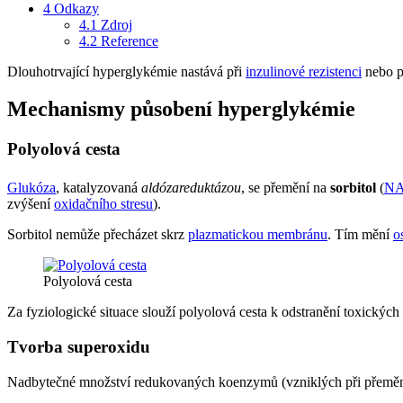
4
Odkazy
4.1
Zdroj
4.2
Reference
Dlouhotrvající hyperglykémie nastává při
inzulinové rezistenci
nebo p
Mechanismy působení hyperglykémie
Polyolová cesta
Glukóza
, katalyzovaná
aldózareduktázou
, se přemění na
sorbitol
(
N
zvýšení
oxidačního stresu
).
Sorbitol nemůže přecházet skrz
plazmatickou membránu
. Tím mění
o
Polyolová cesta
Za fyziologické situace slouží polyolová cesta k odstranění toxických
Tvorba superoxidu
Nadbytečné množství redukovaných koenzymů (vzniklých při přeměně