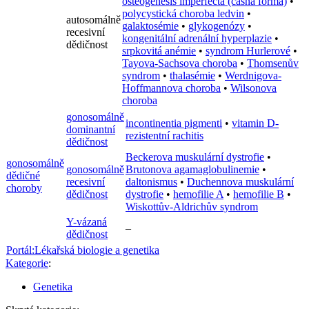
osteogenesis imperfecta (časná forma)
•
polycystická choroba ledvin
•
autosomálně
galaktosémie
•
glykogenózy
•
recesivní
kongenitální adrenální hyperplazie
•
dědičnost
srpkovitá anémie
•
syndrom Hurlerové
•
Tayova-Sachsova choroba
•
Thomsenův
syndrom
•
thalasémie
•
Werdnigova-
Hoffmannova choroba
•
Wilsonova
choroba
gonosomálně
incontinentia pigmenti
•
vitamin D-
dominantní
rezistentní rachitis
dědičnost
Beckerova muskulární dystrofie
•
gonosomálně
gonosomálně
Brutonova agamaglobulinemie
•
dědičné
recesivní
daltonismus
•
Duchennova muskulární
choroby
dědičnost
dystrofie
•
hemofilie A
•
hemofilie B
•
Wiskottův-Aldrichův syndrom
Y-vázaná
–
dědičnost
Portál:Lékařská biologie a genetika
Kategorie
:
Genetika