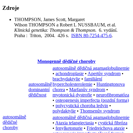
Zdroje
THOMPSON, James Scott, Margaret
Wilson THOMPSON a Robert L NUSSBAUM, et al.
Klinická genetika: Thompson & Thompson.
6. vydání.
Praha : Triton, 2004. 426 s.
ISBN 80-7254-475-6
.
Monogenně dědičné choroby
autosomálně dědičná agamaglobulinemie
•
achondroplasie
•
Apertův syndrom
•
brachydaktylie
•
familiární
autosomálně
hypercholesterolemie
•
Huntingtonova
dominantní
chorea
•
Marfanův syndrom
•
dědičnost
myotonická dystrofie
•
neurofibromatóza
•
osteogenesis imperfecta (pozdní forma)
•
polycystická choroba ledvin
•
polydaktylie
•
Thomsenův syndrom
autosomálně
autosomálně dědičná agamaglobulinemie
dědičné
•
Ataxia telangiectasia
•
cystická fibróza
choroby
•
fenylketonurie
•
Friedreichova ataxie
•