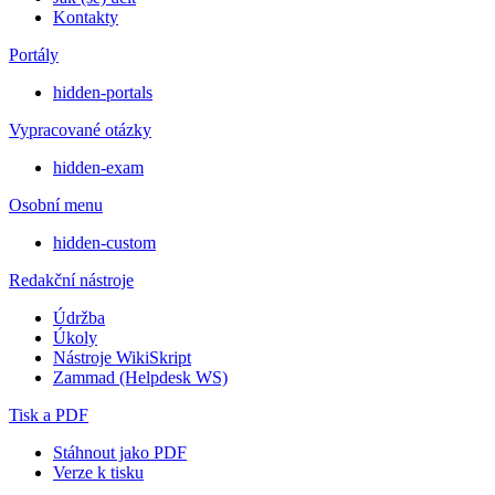
Kontakty
Portály
hidden-portals
Vypracované otázky
hidden-exam
Osobní menu
hidden-custom
Redakční nástroje
Údržba
Úkoly
Nástroje WikiSkript
Zammad (Helpdesk WS)
Tisk a PDF
Stáhnout jako PDF
Verze k tisku