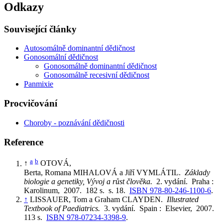
Odkazy
Související články
Autosomálně dominantní dědičnost
Gonosomální dědičnost
Gonosomálně dominantní dědičnost
Gonosomálně recesivní dědičnost
Panmixie
Procvičování
Choroby - poznávání dědičnosti
Reference
a
b
↑
OTOVÁ,
Berta, Romana MIHALOVÁ a Jiří VYMLÁTIL.
Základy
biologie a genetiky, Vývoj a růst člověka.
2. vydání. Praha :
Karolinum, 2007. 182 s. s. 18.
ISBN 978-80-246-1100-6
.
↑
LISSAUER, Tom a Graham CLAYDEN.
Illustrated
Textbook of Paediatrics.
3. vydání. Spain : Elsevier, 2007.
113 s.
ISBN 978-07234-3398-9
.