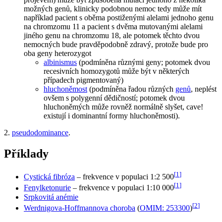
možných genů, klinicky podobnou nemoc tedy může mít
například pacient s oběma postiženými alelami jednoho genu
na chromzomu 11 a pacient s dvěma mutovanými alelami
jiného genu na chromzomu 18, ale potomek těchto dvou
nemocných bude pravděpodobně zdravý, protože bude pro
oba geny heterozygot
albinismus
(podmíněna různými geny; potomek dvou
recesivních homozygotů může být v některých
případech pigmentovaný)
hluchoněmost
(podmíněna řadou různých
genů
, neplést
ovšem s polygenní dědičností; potomek dvou
hluchoněmých může rovněž normálně slyšet, cave!
existují i dominantní formy hluchoněmosti).
2.
pseudodominance
.
Příklady
[
1
]
Cystická fibróza
– frekvence v populaci 1:2 500
[
1
]
Fenylketonurie
– frekvence v populaci 1:10 000
Srpkovitá anémie
[
2
]
Werdnigova-Hoffmannova choroba
(
OMIM: 253300
)