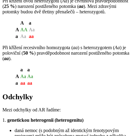
Při křížení dvou heterozygotů (
Aa
) je čtvrtinová pravděpodobnost
(
25 %
) narození postiženého potomka (
aa
). Mezi zdravými
potomky budou dvě třetiny přenašečů – heterozygotů.
A
a
A
AA
Aa
a
Aa
aa
Při křížení recesivního homozygota (
aa
) s heterozygotem (
Aa
) je
poloviční (
50 %
) pravděpodobnost narození postiženého potomka
(
aa
).
a
a
A
Aa
Aa
a
aa
aa
Odchylky
Mezi odchylky od AR řadíme:
1.
genetickou heterogenii (heterogenitu)
daná nemoc (s podobným až identickým fenotypovým
projevem) může být způsobena mutací jednoho z několika