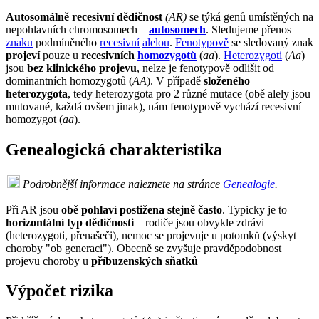
Autosomálně recesivní dědičnost
(AR)
se týká genů umístěných na
nepohlavních chromosomech –
autosomech
. Sledujeme přenos
znaku
podmíněného
recesivní
alelou
.
Fenotypově
se sledovaný znak
projeví
pouze u
recesivních
homozygotů
(
aa
).
Heterozygoti
(
Aa
)
jsou
bez klinického projevu
, nelze je fenotypově odlišit od
dominantních homozygotů (
AA
). V případě
složeného
heterozygota
, tedy heterozygota pro 2 různé mutace (obě alely jsou
mutované, každá ovšem jinak), nám fenotypově vychází recesivní
homozygot (
aa
).
Genealogická charakteristika
Podrobnější informace naleznete na stránce
Genealogie
.
Při AR jsou
obě pohlaví postižena stejně často
. Typicky je to
horizontální typ dědičnosti
– rodiče jsou obvykle zdrávi
(heterozygoti, přenašeči), nemoc se projevuje u potomků (výskyt
choroby "ob generaci"). Obecně se zvyšuje pravděpodobnost
projevu choroby u
příbuzenských sňatků
Výpočet rizika