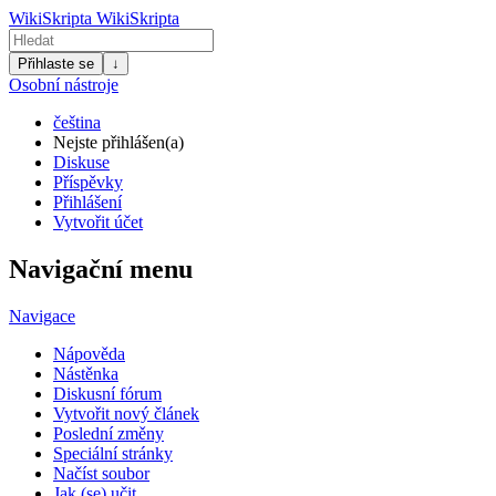
WikiSkripta
WikiSkripta
Přihlaste se
↓
Osobní nástroje
čeština
Nejste přihlášen(a)
Diskuse
Příspěvky
Přihlášení
Vytvořit účet
Navigační menu
Navigace
Nápověda
Nástěnka
Diskusní fórum
Vytvořit nový článek
Poslední změny
Speciální stránky
Načíst soubor
Jak (se) učit