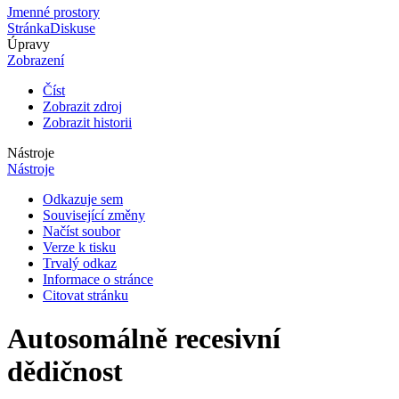
Jmenné prostory
Stránka
Diskuse
Úpravy
Zobrazení
Číst
Zobrazit zdroj
Zobrazit historii
Nástroje
Nástroje
Odkazuje sem
Související změny
Načíst soubor
Verze k tisku
Trvalý odkaz
Informace o stránce
Citovat stránku
Autosomálně recesivní
dědičnost