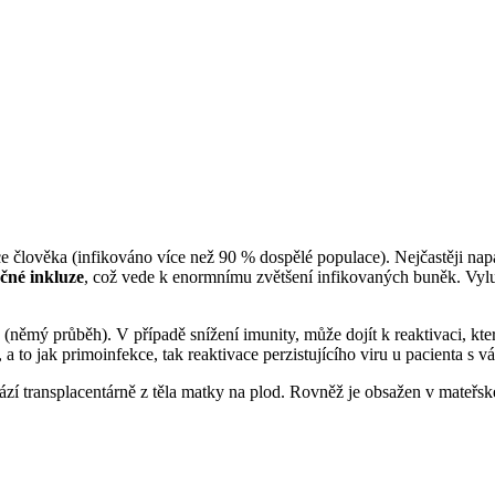
e člověka (infikováno více než 90 % dospělé populace). Nejčastěji na
čné inkluze
, což vede k enormnímu zvětšení infikovaných buněk. Vylu
(němý průběh). V případě snížení imunity, může dojít k reaktivaci, kte
, a to jak primoinfekce, tak reaktivace perzistujícího viru u pacienta 
ází transplacentárně z těla matky na plod. Rovněž je obsažen v mateřs