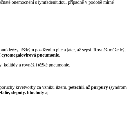
rečnaté onemocnění s lymfadenitidou, případně v podobě mírné
ukleózy, těžkým postižením plic a jater, až sepsí. Rovněž může být
lní cytomegalovirová pneumonie
.
y
, kolitidy a rovněž i těžké pneumonie.
 poruchy krvetvorby za vzniku ikteru,
petechií
, až
purpury
(syndrom
falie, slepoty, hluchoty
aj.