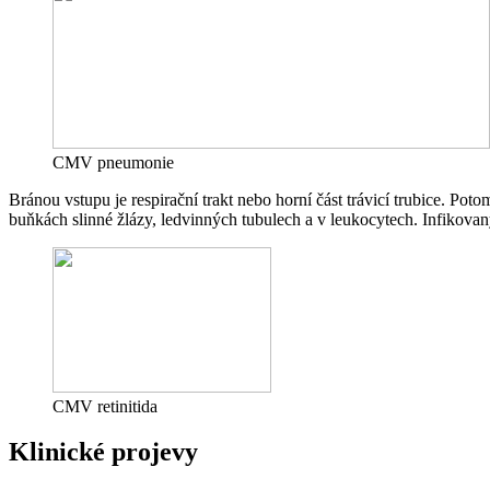
CMV pneumonie
Bránou vstupu je respirační trakt nebo horní část trávicí trubice. 
buňkách slinné žlázy, ledvinných tubulech a v leukocytech. Infikovan
CMV retinitida
Klinické projevy