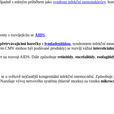
případně s mírným průběhem jako
syndrom infekční mononukleózy
, ho
enty s rozvíjejícím se
AIDS
.
přetrvávajícími horečky
s
lymfadenitidou
, syndromem infekční monon
rojem CMV mohou být podávané produkty) se rozvíjí vážná
intersticiá
et na rozvoji AIDS. Dále způsobuje
retinitidy
,
encefalitidy
,
esofagitid
se o světově nejčastější kongenitální infekční onemocnění. Způsobuje
 Narušuje vývoj nervového systému (hlavně mozku) za vzniku
mikroce