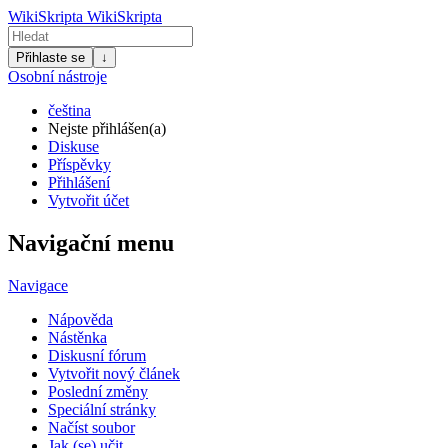
WikiSkripta
WikiSkripta
Přihlaste se
↓
Osobní nástroje
čeština
Nejste přihlášen(a)
Diskuse
Příspěvky
Přihlášení
Vytvořit účet
Navigační menu
Navigace
Nápověda
Nástěnka
Diskusní fórum
Vytvořit nový článek
Poslední změny
Speciální stránky
Načíst soubor
Jak (se) učit