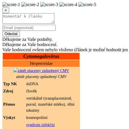
×
Odeslat
Děkujeme za Vaše podněty.
Děkujeme za Vaše hodnocení.
Vaše hodnocení ovšem nebylo vloženo (článek je možné hodnotit jen 
Cytomegalovirus
Herpesviridae
zánět placenty způsobený CMV
Typ NK
dsDNA
Zdroj
člověk
vertikálně (transplacentárně,
Přenos
porod, mateřské mléko), tělní
tekutiny
Výskyt
kosmopolitní
syndrom infekční