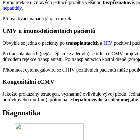
Primoinfekce u zdravých jedinců probíhá většinou
bezpříznakově
, 
hepatitidy
.
Při reaktivaci napadá játra a mozek.
CMV u imunodeficientních pacientů
Obvykle se jedná o pacienty po
transplantacích
a
HIV
pozitivní paci
Po transplantacích (nejčastěji srdce a ledvin) se infekce CMV projeví
důvodem rejekce transplantátu. Po transplantacích kostní dřeně (zd
Přítomnost cytomegaloviru se u HIV pozitivních pacientů může podíl
Kongenitální cCMV
Jakožto prokázaný teratogen, významně ovlivňuje vývoj plodu. Jedná 
borůvkového muffinu), přítomna je
hepatomegalie a splenomegalie
.
Diagnostika