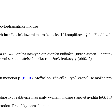
 cytoplasmatické inkluze
ch buněk s inkluzemi
mikroskopicky. U komplikovaných případů vol
za 5–25 dní na lidských diploidních buňkách (fibroblastech). Identifi
evní sekret, mateřské mléko (obtížně), leukocyty (obtížně).
ou metodou je (
PCR
). Možné použít většinu typů vzorků. Je možné prová
gnostiku reaktivace mají malý význam, možné stanovit aviditu IgG. IgM i
etodou. Protilátky neznačí imunitu.