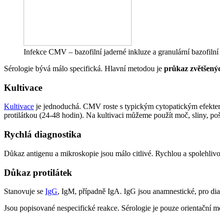
Infekce CMV – bazofilní jaderné inkluze a granulární bazofilní
Sérologie bývá málo specifická. Hlavní metodou je
průkaz zvětšený
Kultivace
Kultivace
je jednoduchá. CMV roste s typickým cytopatickým efektem 
protilátkou (24-48 hodin). Na kultivaci můžeme použít moč, sliny, poš
Rychlá diagnostika
Důkaz antigenu a mikroskopie jsou málo citlivé. Rychlou a spolehliv
Důkaz protilátek
Stanovuje se
IgG
, IgM, případně IgA. IgG jsou anamnestické, pro dia
Jsou popisované nespecifické reakce. Sérologie je pouze orientační m