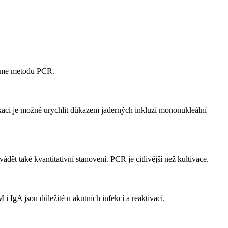
íme metodu PCR.
kaci je možné urychlit důkazem jaderných inkluzí mononukleální
dět také kvantitativní stanovení. PCR je citlivější než kultivace.
 IgA jsou důležité u akutních infekcí a reaktivací.