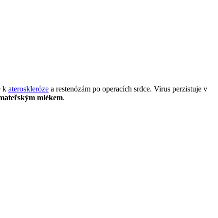
e k
ateroskleróze
a restenózám po operacích srdce. Virus perzistuje v
a mateřským mlékem
.