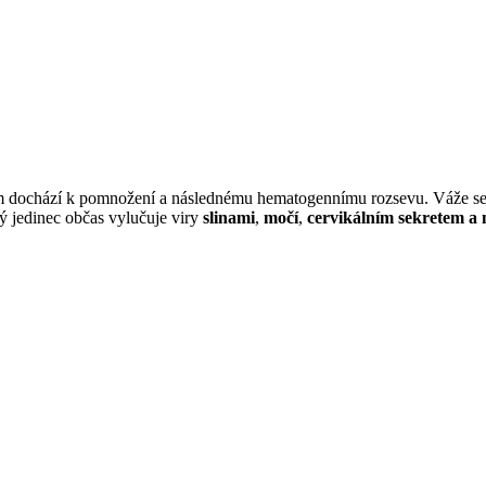
Potom dochází k pomnožení a následnému hematogennímu rozsevu. Váže s
ý jedinec občas vylučuje viry
slinami
,
močí
,
cervikálním sekretem 