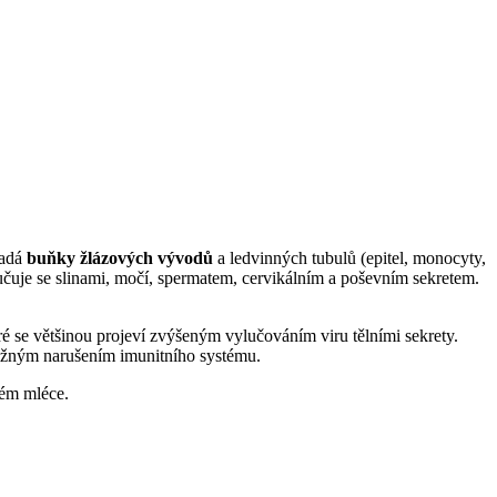
padá
buňky žlázových vývodů
a ledvinných tubulů (epitel, monocyty,
čuje se slinami, močí, spermatem, cervikálním a poševním sekretem.
ré se většinou projeví zvýšeným vylučováním viru tělními sekrety.
s vážným narušením imunitního systému.
kém mléce.