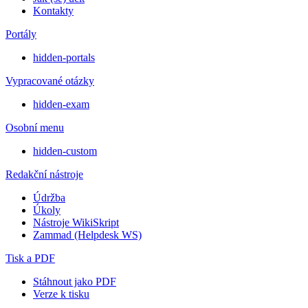
Kontakty
Portály
hidden-portals
Vypracované otázky
hidden-exam
Osobní menu
hidden-custom
Redakční nástroje
Údržba
Úkoly
Nástroje WikiSkript
Zammad (Helpdesk WS)
Tisk a PDF
Stáhnout jako PDF
Verze k tisku