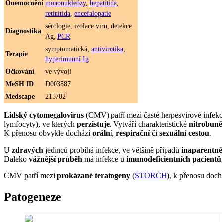
Onemocnění
mononukleózy
,
hepatitida
,
retinitida
,
encefalopatie
sérologie, izolace viru, detekce
Diagnostika
Ag,
PCR
symptomatická,
antivirotika
,
Terapie
hyperimunní Ig
Očkování
ve vývoji
MeSH ID
D003587
Medscape
215702
Lidský cytomegalovirus
(CMV) patří mezi časté herpesvirové infekc
lymfocyty), ve kterých
perzistuje
. Vytváří charakteristické
nitrobuně
K přenosu obvykle dochází
orální
,
respirační
či
sexuální cestou
.
U
zdravých
jedinců probíhá infekce, ve většině případů
inaparentně
Daleko
vážnější průběh
má infekce u
imunodeficientních pacientů
CMV patří mezi
prokázané teratogeny
(
STORCH
), k přenosu doch
Patogeneze