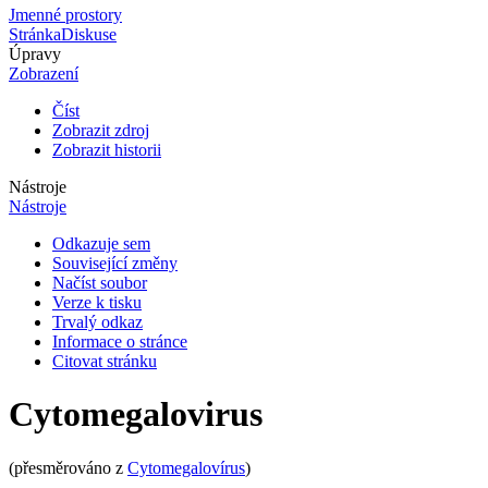
Jmenné prostory
Stránka
Diskuse
Úpravy
Zobrazení
Číst
Zobrazit zdroj
Zobrazit historii
Nástroje
Nástroje
Odkazuje sem
Související změny
Načíst soubor
Verze k tisku
Trvalý odkaz
Informace o stránce
Citovat stránku
Cytomegalovirus
(přesměrováno z
Cytomegalovírus
)