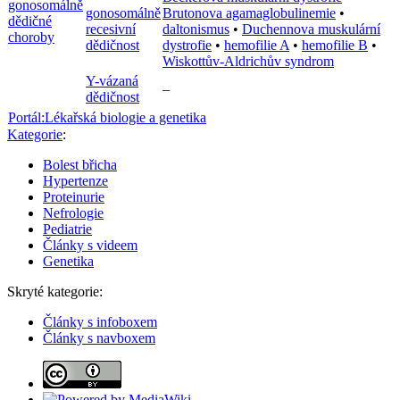
gonosomálně
gonosomálně
Brutonova agamaglobulinemie
•
dědičné
recesivní
daltonismus
•
Duchennova muskulární
choroby
dědičnost
dystrofie
•
hemofilie A
•
hemofilie B
•
Wiskottův-Aldrichův syndrom
Y-vázaná
–
dědičnost
Portál:Lékařská biologie a genetika
Kategorie
:
Bolest břicha
Hypertenze
Proteinurie
Nefrologie
Pediatrie
Články s videem
Genetika
Skryté kategorie:
Články s infoboxem
Články s navboxem