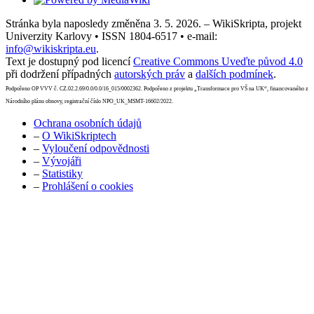
Stránka byla naposledy změněna 3. 5. 2026. – WikiSkripta, projekt
Univerzity Karlovy • ISSN 1804-6517 • e-mail:
info@wikiskripta.eu
.
Text je dostupný pod licencí
Creative Commons Uveďte původ 4.0
při dodržení případných
autorských práv
a
dalších podmínek
.
Podpořeno OP VVV č. CZ.02.2.69/0.0/0.0/16_015/0002362. Podpořeno z projektu „Transformace pro VŠ na UK“, financovaného z
Národního plánu obnovy, registrační číslo NPO_UK_MSMT-16602/2022.
Ochrana osobních údajů
–
O WikiSkriptech
–
Vyloučení odpovědnosti
–
Vývojáři
–
Statistiky
–
Prohlášení o cookies