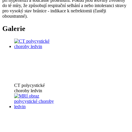
při hypertenzi a současné proteinurii. Pokud jsou ledviny zvětšeny
do té míry, že způsobují respirační selhání a nebo intoleranci stravy
pro vysoký stav bránice - indikace k nefrektomii (častěji
oboustranné).
Galerie
CT polycystické
choroby ledvin