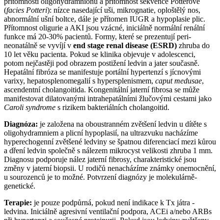
přítomností oligohydramnionu a přítomnost sekvence Potterové
(
facies Potteri
): nízce nasedající uši, mikrognatie, oploštělý nos,
abnormální ušní boltce, dále je přítomen IUGR a hypoplasie plic.
Přítomnost oligurie a AKI jsou vzácné, iniciálně normální renální
funkce má 20-30% pacientů. Formy, které se prezentují peri-
neonatálně se vyvíjí v
end stage renal disease (ESRD)
zhruba do
10 let věku pacienta. Pokud se klinika objevuje v adolescenci,
potom nejčastěji pod obrazem postižení ledvin a jater současně.
Hepatální fibróza se manifestuje portální hypertenzí s jícnovými
varixy, hepatosplenomegalií s hypersplenismem,
caput medusae
,
ascendentní cholangoitida. Kongenitální jaterní fibrosa se může
manifestovat dilatovanými intrahepatálními žlučovými cestami jako
Caroli syndrome
s rizikem bakteriálních cholangoitid.
Diagnóza:
je založena na oboustranném zvětšení ledvin u dítěte s
oligohydramniem a plicní hypoplasií, na ultrazvuku nacházíme
hyperechogenní zvětšené ledviny se špatnou diferenciací mezi kůrou
a dření ledvin společně s nálezem mikrocyst velikosti zhruba 1 mm.
Diagnosu podporuje nález jaterní fibrosy, charakteristické jsou
změny v jaterní biopsii. U rodičů nenacházíme známky onemocnění,
u sourozenců je to možné. Potvrzení diagnózy je molekulárně-
genetické.
Terapie:
je pouze podpůrná, pokud není indikace k Tx játra -
ledvina. Iniciálně agresivní ventilační podpora, ACEi a/nebo ARBs