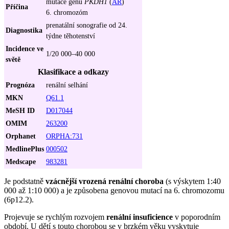
mutace genu
PKDH1
(
AR
)
Příčina
6. chromozóm
prenatální sonografie od 24.
Diagnostika
týdne těhotenství
Incidence ve
1/20 000–40 000
světě
Klasifikace a odkazy
Prognóza
renální selhání
MKN
Q61.1
MeSH ID
D017044
OMIM
263200
Orphanet
ORPHA:731
MedlinePlus
000502
Medscape
983281
Je podstatně
vzácnější vrozená renální choroba
(s výskytem 1:40
000 až 1:10 000) a je způsobena genovou mutací na 6. chromozomu
(6p12.2).
Projevuje se rychlým rozvojem
renální insuficience
v poporodním
období. U dětí s touto chorobou se v brzkém věku vyskytuje