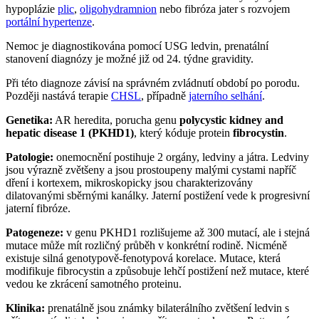
hypoplázie
plic
,
oligohydramnion
nebo fibróza jater s rozvojem
portální hypertenze
.
Nemoc je diagnostikována pomocí USG ledvin, prenatální
stanovení diagnózy je možné již od 24. týdne gravidity.
Při této diagnoze závisí na správném zvládnutí období po porodu.
Později nastává terapie
CHSL
, případně
jaterního selhání
.
Genetika:
AR heredita, porucha genu
polycystic kidney and
hepatic disease 1 (PKHD1)
, který kóduje protein
fibrocystin
.
Patologie:
onemocnění postihuje 2 orgány, ledviny a játra. Ledviny
jsou výrazně zvětšeny a jsou prostoupeny malými cystami napříč
dření i kortexem, mikroskopicky jsou charakterizovány
dilatovanými sběrnými kanálky. Jaterní postižení vede k progresivní
jaterní fibróze.
Patogeneze:
v genu PKHD1 rozlišujeme až 300 mutací, ale i stejná
mutace může mít rozličný průběh v konkrétní rodině. Nicméně
existuje silná genotypově-fenotypová korelace. Mutace, která
modifikuje fibrocystin a způsobuje lehčí postižení než mutace, které
vedou ke zkrácení samotného proteinu.
Klinika:
prenatálně jsou známky bilaterálního zvětšení ledvin s