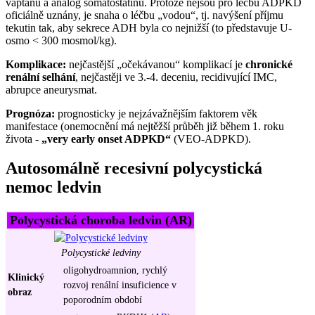
vaptanů a analog somatostatinu. Protože nejsou pro léčbu ADPKD
oficiálně uznány, je snaha o léčbu „vodou“, tj. navýšení příjmu
tekutin tak, aby sekrece ADH byla co nejnižší (to představuje U-
osmo < 300 mosmol/kg).
Komplikace:
nejčastější „očekávanou“ komplikací je
chronické
renální selhání
, nejčastěji ve 3.-4. deceniu, recidivující IMC,
abrupce aneurysmat.
Prognóza:
prognosticky je nejzávažnějším faktorem věk
manifestace (onemocnění má nejtěžší průběh již během 1. roku
života -
„very early onset ADPKD“
(VEO-ADPKD).
Autosomálně recesivní polycystická
nemoc ledvin
Polycystická choroba ledvin (AR)
Polycystické ledviny
oligohydroamnion, rychlý
Klinický
rozvoj renální insuficience v
obraz
poporodním období