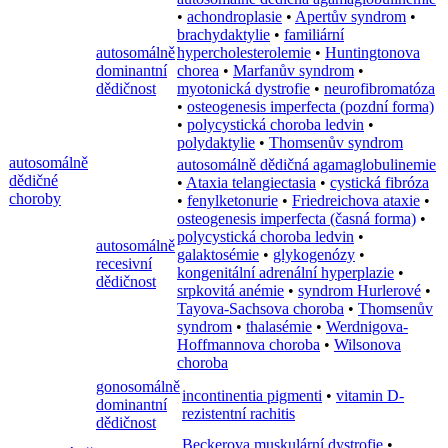
•
achondroplasie
•
Apertův syndrom
•
brachydaktylie
•
familiární
autosomálně
hypercholesterolemie
•
Huntingtonova
dominantní
chorea
•
Marfanův syndrom
•
dědičnost
myotonická dystrofie
•
neurofibromatóza
•
osteogenesis imperfecta (pozdní forma)
•
polycystická choroba ledvin
•
polydaktylie
•
Thomsenův syndrom
autosomálně
autosomálně dědičná agamaglobulinemie
dědičné
•
Ataxia telangiectasia
•
cystická fibróza
choroby
•
fenylketonurie
•
Friedreichova ataxie
•
osteogenesis imperfecta (časná forma)
•
polycystická choroba ledvin
•
autosomálně
galaktosémie
•
glykogenózy
•
recesivní
kongenitální adrenální hyperplazie
•
dědičnost
srpkovitá anémie
•
syndrom Hurlerové
•
Tayova-Sachsova choroba
•
Thomsenův
syndrom
•
thalasémie
•
Werdnigova-
Hoffmannova choroba
•
Wilsonova
choroba
gonosomálně
incontinentia pigmenti
•
vitamin D-
dominantní
rezistentní rachitis
dědičnost
Beckerova muskulární dystrofie
•