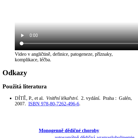
Video v angličtině, definice, patogeneze, příznaky,
komplikace, léčba.
Odkazy
Použitá literatura
DÍTĚ, P., et al.
Vnitřní lékařství.
2. vydání. Praha : Galén,
2007.
ISBN 978-80-7262-496-6
.
Monogenně dědičné choroby
autosomálně dědičná agamaglobulinemie