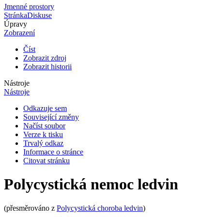
Jmenné prostory
Stránka
Diskuse
Úpravy
Zobrazení
Číst
Zobrazit zdroj
Zobrazit historii
Nástroje
Nástroje
Odkazuje sem
Související změny
Načíst soubor
Verze k tisku
Trvalý odkaz
Informace o stránce
Citovat stránku
Polycystická nemoc ledvin
(přesměrováno z
Polycystická choroba ledvin
)