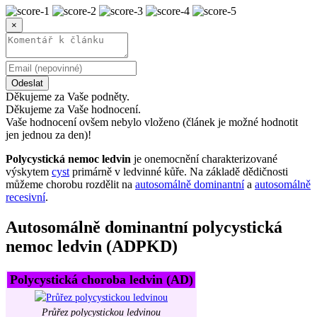
×
Odeslat
Děkujeme za Vaše podněty.
Děkujeme za Vaše hodnocení.
Vaše hodnocení ovšem nebylo vloženo (článek je možné hodnotit
jen jednou za den)!
Polycystická nemoc ledvin
je onemocnění charakterizované
výskytem
cyst
primárně v ledvinné kůře. Na základě dědičnosti
můžeme chorobu rozdělit na
autosomálně dominantní
a
autosomálně
recesivní
.
Autosomálně dominantní polycystická
nemoc ledvin (ADPKD)
Polycystická choroba ledvin (AD)
Průřez polycystickou ledvinou