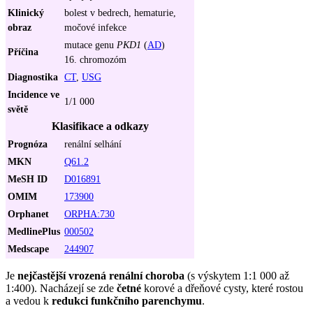
Klinický
bolest v bedrech, hematurie,
obraz
močové infekce
mutace genu
PKD1
(
AD
)
Příčina
16. chromozóm
Diagnostika
CT
,
USG
Incidence ve
1/1 000
světě
Klasifikace a odkazy
Prognóza
renální selhání
MKN
Q61.2
MeSH ID
D016891
OMIM
173900
Orphanet
ORPHA:730
MedlinePlus
000502
Medscape
244907
Je
nejčastější vrozená renální choroba
(s výskytem 1:1 000 až
1:400). Nacházejí se zde
četné
korové a dřeňové cysty, které rostou
a vedou k
redukci funkčního parenchymu
.