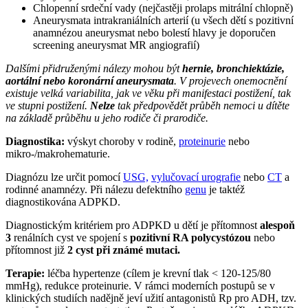
Chlopenní srdeční vady (nejčastěji prolaps mitrální chlopně)
Aneurysmata intrakraniálních arterií (u všech dětí s pozitivní
anamnézou aneurysmat nebo bolestí hlavy je doporučen
screening aneurysmat MR angiografií)
Dalšími přidruženými nálezy mohou být
hernie, bronchiektázie,
aortální nebo koronární aneurysmata
. V projevech onemocnění
existuje velká variabilita, jak ve věku při manifestaci postižení, tak
ve stupni postižení.
Nelze
tak předpovědět průběh nemoci u dítěte
na základě průběhu u jeho rodiče či prarodiče.
Diagnostika:
výskyt choroby v rodině,
proteinurie
nebo
mikro-/makrohematurie.
Diagnózu lze určit pomocí
USG,
vylučovací urografie
nebo
CT
a
rodinné anamnézy. Při nálezu defektního
genu
je taktéž
diagnostikována ADPKD.
Diagnostickým kritériem pro ADPKD u dětí je přítomnost
alespoň
3
renálních cyst ve spojení s
pozitivní RA polycystózou
nebo
přítomnost již
2 cyst při známé mutaci.
Terapie:
léčba hypertenze (cílem je krevní tlak < 120-125/80
mmHg), redukce proteinurie. V rámci moderních postupů se v
klinických studiích nadějně jeví užití antagonistů Rp pro ADH, tzv.