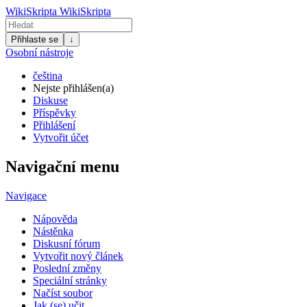
WikiSkripta
WikiSkripta
Přihlaste se
↓
Osobní nástroje
čeština
Nejste přihlášen(a)
Diskuse
Příspěvky
Přihlášení
Vytvořit účet
Navigační menu
Navigace
Nápověda
Nástěnka
Diskusní fórum
Vytvořit nový článek
Poslední změny
Speciální stránky
Načíst soubor
Jak (se) učit