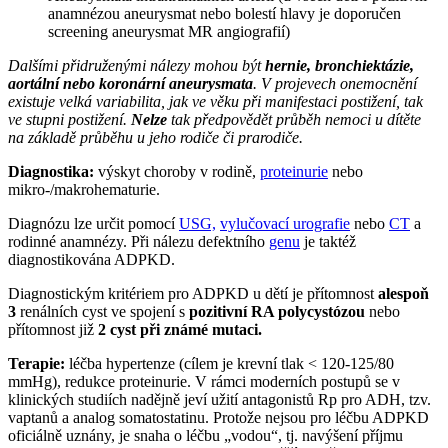
anamnézou aneurysmat nebo bolestí hlavy je doporučen
screening aneurysmat MR angiografií)
Dalšími přidruženými nálezy mohou být
hernie, bronchiektázie,
aortální nebo koronární aneurysmata
. V projevech onemocnění
existuje velká variabilita, jak ve věku při manifestaci postižení, tak
ve stupni postižení.
Nelze
tak předpovědět průběh nemoci u dítěte
na základě průběhu u jeho rodiče či prarodiče.
Diagnostika:
výskyt choroby v rodině,
proteinurie
nebo
mikro-/makrohematurie.
Diagnózu lze určit pomocí
USG,
vylučovací urografie
nebo
CT
a
rodinné anamnézy. Při nálezu defektního
genu
je taktéž
diagnostikována ADPKD.
Diagnostickým kritériem pro ADPKD u dětí je přítomnost
alespoň
3
renálních cyst ve spojení s
pozitivní RA polycystózou
nebo
přítomnost již
2 cyst při známé mutaci.
Terapie:
léčba hypertenze (cílem je krevní tlak < 120-125/80
mmHg), redukce proteinurie. V rámci moderních postupů se v
klinických studiích nadějně jeví užití antagonistů Rp pro ADH, tzv.
vaptanů a analog somatostatinu. Protože nejsou pro léčbu ADPKD
oficiálně uznány, je snaha o léčbu „vodou“, tj. navýšení příjmu