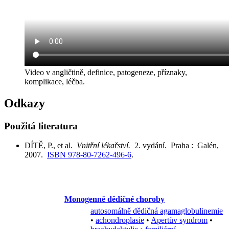
Video v angličtině, definice, patogeneze, příznaky,
komplikace, léčba.
Odkazy
Použitá literatura
DÍTĚ, P., et al.
Vnitřní lékařství.
2. vydání. Praha : Galén,
2007.
ISBN 978-80-7262-496-6
.
Monogenně dědičné choroby
autosomálně dědičná agamaglobulinemie
•
achondroplasie
•
Apertův syndrom
•