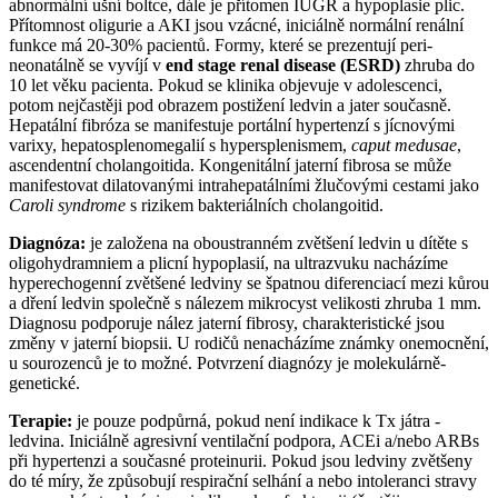
abnormální ušní boltce, dále je přítomen IUGR a hypoplasie plic.
Přítomnost oligurie a AKI jsou vzácné, iniciálně normální renální
funkce má 20-30% pacientů. Formy, které se prezentují peri-
neonatálně se vyvíjí v
end stage renal disease (ESRD)
zhruba do
10 let věku pacienta. Pokud se klinika objevuje v adolescenci,
potom nejčastěji pod obrazem postižení ledvin a jater současně.
Hepatální fibróza se manifestuje portální hypertenzí s jícnovými
varixy, hepatosplenomegalií s hypersplenismem,
caput medusae
,
ascendentní cholangoitida. Kongenitální jaterní fibrosa se může
manifestovat dilatovanými intrahepatálními žlučovými cestami jako
Caroli syndrome
s rizikem bakteriálních cholangoitid.
Diagnóza:
je založena na oboustranném zvětšení ledvin u dítěte s
oligohydramniem a plicní hypoplasií, na ultrazvuku nacházíme
hyperechogenní zvětšené ledviny se špatnou diferenciací mezi kůrou
a dření ledvin společně s nálezem mikrocyst velikosti zhruba 1 mm.
Diagnosu podporuje nález jaterní fibrosy, charakteristické jsou
změny v jaterní biopsii. U rodičů nenacházíme známky onemocnění,
u sourozenců je to možné. Potvrzení diagnózy je molekulárně-
genetické.
Terapie:
je pouze podpůrná, pokud není indikace k Tx játra -
ledvina. Iniciálně agresivní ventilační podpora, ACEi a/nebo ARBs
při hypertenzi a současné proteinurii. Pokud jsou ledviny zvětšeny
do té míry, že způsobují respirační selhání a nebo intoleranci stravy