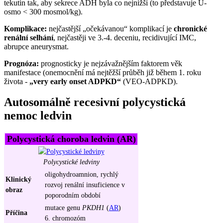
tekutin tak, aby sekrece ADH byla co nejnižší (to představuje U-
osmo < 300 mosmol/kg).
Komplikace:
nejčastější „očekávanou“ komplikací je
chronické
renální selhání
, nejčastěji ve 3.-4. deceniu, recidivující IMC,
abrupce aneurysmat.
Prognóza:
prognosticky je nejzávažnějším faktorem věk
manifestace (onemocnění má nejtěžší průběh již během 1. roku
života -
„very early onset ADPKD“
(VEO-ADPKD).
Autosomálně recesivní polycystická
nemoc ledvin
Polycystická choroba ledvin (AR)
Polycystické ledviny
oligohydroamnion, rychlý
Klinický
rozvoj renální insuficience v
obraz
poporodním období
mutace genu
PKDH1
(
AR
)
Příčina
6. chromozóm