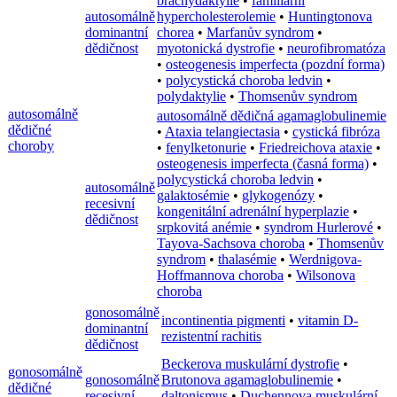
brachydaktylie
•
familiární
autosomálně
hypercholesterolemie
•
Huntingtonova
dominantní
chorea
•
Marfanův syndrom
•
dědičnost
myotonická dystrofie
•
neurofibromatóza
•
osteogenesis imperfecta (pozdní forma)
•
polycystická choroba ledvin
•
polydaktylie
•
Thomsenův syndrom
autosomálně
autosomálně dědičná agamaglobulinemie
dědičné
•
Ataxia telangiectasia
•
cystická fibróza
choroby
•
fenylketonurie
•
Friedreichova ataxie
•
osteogenesis imperfecta (časná forma)
•
polycystická choroba ledvin
•
autosomálně
galaktosémie
•
glykogenózy
•
recesivní
kongenitální adrenální hyperplazie
•
dědičnost
srpkovitá anémie
•
syndrom Hurlerové
•
Tayova-Sachsova choroba
•
Thomsenův
syndrom
•
thalasémie
•
Werdnigova-
Hoffmannova choroba
•
Wilsonova
choroba
gonosomálně
incontinentia pigmenti
•
vitamin D-
dominantní
rezistentní rachitis
dědičnost
Beckerova muskulární dystrofie
•
gonosomálně
gonosomálně
Brutonova agamaglobulinemie
•
dědičné
recesivní
daltonismus
•
Duchennova muskulární