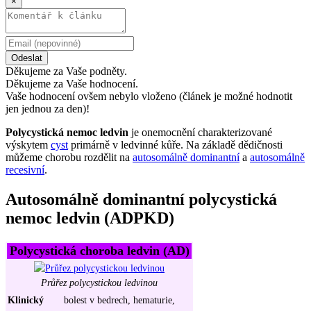
×
Odeslat
Děkujeme za Vaše podněty.
Děkujeme za Vaše hodnocení.
Vaše hodnocení ovšem nebylo vloženo (článek je možné hodnotit
jen jednou za den)!
Polycystická nemoc ledvin
je onemocnění charakterizované
výskytem
cyst
primárně v ledvinné kůře. Na základě dědičnosti
můžeme chorobu rozdělit na
autosomálně dominantní
a
autosomálně
recesivní
.
Autosomálně dominantní polycystická
nemoc ledvin (ADPKD)
Polycystická choroba ledvin (AD)
Průřez polycystickou ledvinou
Klinický
bolest v bedrech, hematurie,