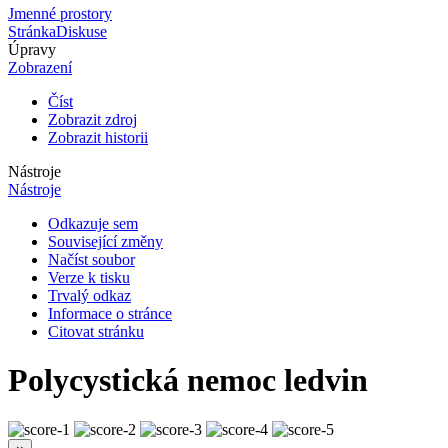
Jmenné prostory
Stránka
Diskuse
Úpravy
Zobrazení
Číst
Zobrazit zdroj
Zobrazit historii
Nástroje
Nástroje
Odkazuje sem
Související změny
Načíst soubor
Verze k tisku
Trvalý odkaz
Informace o stránce
Citovat stránku
Polycystická nemoc ledvin