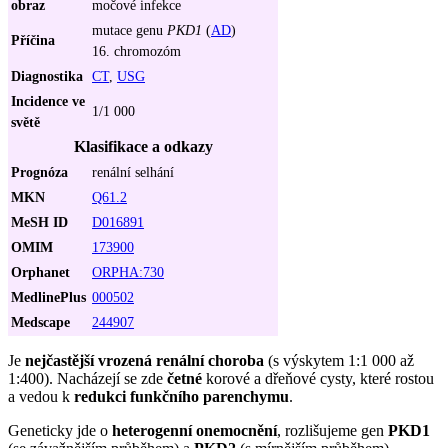
obraz
močové infekce
mutace genu
PKD1
(
AD
)
Příčina
16. chromozóm
Diagnostika
CT
,
USG
Incidence ve
1/1 000
světě
Klasifikace a odkazy
Prognóza
renální selhání
MKN
Q61.2
MeSH ID
D016891
OMIM
173900
Orphanet
ORPHA:730
MedlinePlus
000502
Medscape
244907
Je
nejčastější vrozená renální choroba
(s výskytem 1:1 000 až
1:400). Nacházejí se zde
četné
korové a dřeňové cysty, které rostou
a vedou k
redukci funkčního parenchymu
.
Geneticky jde o
heterogenní onemocnění
, rozlišujeme gen
PKD1