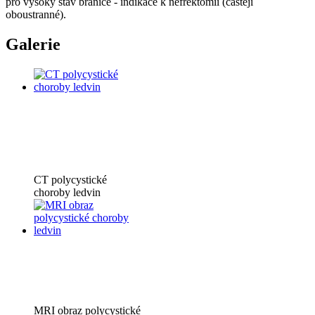
pro vysoký stav bránice - indikace k nefrektomii (častěji
oboustranné).
Galerie
CT polycystické
choroby ledvin
MRI obraz polycystické