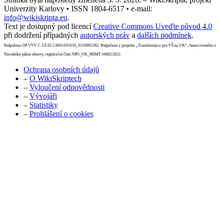
Univerzity Karlovy • ISSN 1804-6517 • e-mail:
info@wikiskripta.eu
.
Text je dostupný pod licencí
Creative Commons Uveďte původ 4.0
při dodržení případných
autorských práv
a
dalších podmínek
.
Podpořeno OP VVV č. CZ.02.2.69/0.0/0.0/16_015/0002362. Podpořeno z projektu „Transformace pro VŠ na UK“, financovaného z
Národního plánu obnovy, registrační číslo NPO_UK_MSMT-16602/2022.
Ochrana osobních údajů
–
O WikiSkriptech
–
Vyloučení odpovědnosti
–
Vývojáři
–
Statistiky
–
Prohlášení o cookies