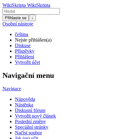
WikiSkripta
WikiSkripta
Přihlaste se
↓
Osobní nástroje
čeština
Nejste přihlášen(a)
Diskuse
Příspěvky
Přihlášení
Vytvořit účet
Navigační menu
Navigace
Nápověda
Nástěnka
Diskusní fórum
Vytvořit nový článek
Poslední změny
Speciální stránky
Načíst soubor
Jak (se) učit