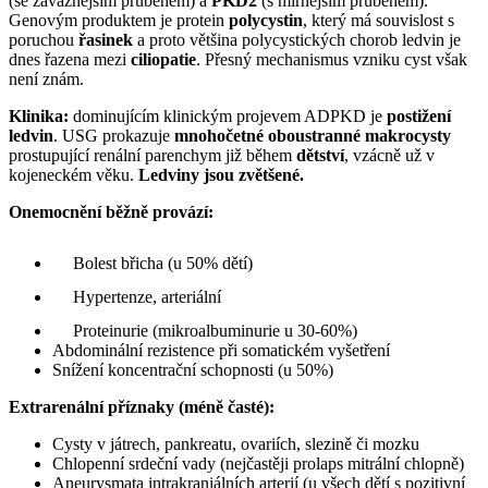
(se závažnějším průběhem) a
PKD2
(s mírnějším průběhem).
Genovým produktem je protein
polycystin
, který má souvislost s
poruchou
řasinek
a proto většina polycystických chorob ledvin je
dnes řazena mezi
ciliopatie
. Přesný mechanismus vzniku cyst však
není znám.
Klinika:
dominujícím klinickým projevem ADPKD je
postižení
ledvin
. USG prokazuje
mnohočetné oboustranné makrocysty
prostupující renální parenchym již během
dětství
, vzácně už v
kojeneckém věku.
Ledviny jsou zvětšené.
Onemocnění běžně provází:
Bolest břicha (u 50% dětí)
Hypertenze, arteriální
Proteinurie (mikroalbuminurie u 30-60%)
Abdominální rezistence při somatickém vyšetření
Snížení koncentrační schopnosti (u 50%)
Extrarenální příznaky (méně časté):
Cysty v játrech, pankreatu, ovariích, slezině či mozku
Chlopenní srdeční vady (nejčastěji prolaps mitrální chlopně)
Aneurysmata intrakraniálních arterií (u všech dětí s pozitivní