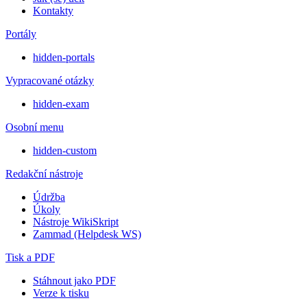
Kontakty
Portály
hidden-portals
Vypracované otázky
hidden-exam
Osobní menu
hidden-custom
Redakční nástroje
Údržba
Úkoly
Nástroje WikiSkript
Zammad (Helpdesk WS)
Tisk a PDF
Stáhnout jako PDF
Verze k tisku