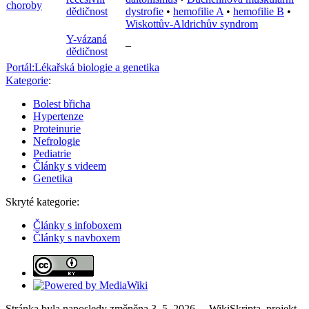
choroby
dědičnost
dystrofie
•
hemofilie A
•
hemofilie B
•
Wiskottův-Aldrichův syndrom
Y-vázaná
–
dědičnost
Portál:Lékařská biologie a genetika
Kategorie
:
Bolest břicha
Hypertenze
Proteinurie
Nefrologie
Pediatrie
Články s videem
Genetika
Skryté kategorie:
Články s infoboxem
Články s navboxem
Stránka byla naposledy změněna 3. 5. 2026. – WikiSkripta, projekt