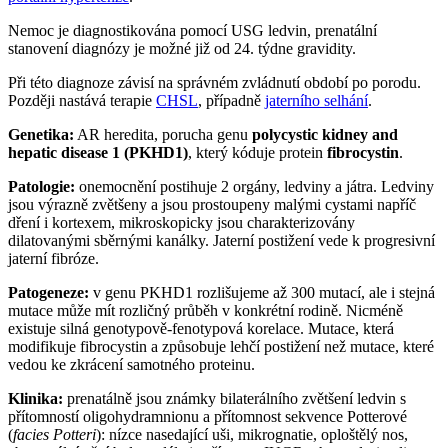
Nemoc je diagnostikována pomocí USG ledvin, prenatální
stanovení diagnózy je možné již od 24. týdne gravidity.
Při této diagnoze závisí na správném zvládnutí období po porodu.
Později nastává terapie
CHSL
, případně
jaterního selhání
.
Genetika:
AR heredita, porucha genu
polycystic kidney and
hepatic disease 1 (PKHD1)
, který kóduje protein
fibrocystin
.
Patologie:
onemocnění postihuje 2 orgány, ledviny a játra. Ledviny
jsou výrazně zvětšeny a jsou prostoupeny malými cystami napříč
dření i kortexem, mikroskopicky jsou charakterizovány
dilatovanými sběrnými kanálky. Jaterní postižení vede k progresivní
jaterní fibróze.
Patogeneze:
v genu PKHD1 rozlišujeme až 300 mutací, ale i stejná
mutace může mít rozličný průběh v konkrétní rodině. Nicméně
existuje silná genotypově-fenotypová korelace. Mutace, která
modifikuje fibrocystin a způsobuje lehčí postižení než mutace, které
vedou ke zkrácení samotného proteinu.
Klinika:
prenatálně jsou známky bilaterálního zvětšení ledvin s
přítomností oligohydramnionu a přítomnost sekvence Potterové
(
facies Potteri
): nízce nasedající uši, mikrognatie, oploštělý nos,