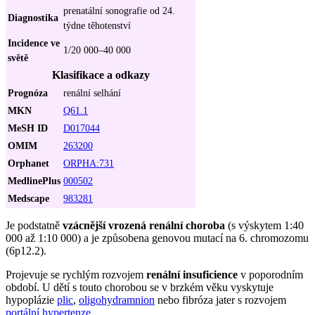
prenatální sonografie od 24.
Diagnostika
týdne těhotenství
Incidence ve
1/20 000–40 000
světě
Klasifikace a odkazy
Prognóza
renální selhání
MKN
Q61.1
MeSH ID
D017044
OMIM
263200
Orphanet
ORPHA:731
MedlinePlus
000502
Medscape
983281
Je podstatně
vzácnější vrozená renální choroba
(s výskytem 1:40
000 až 1:10 000) a je způsobena genovou mutací na 6. chromozomu
(6p12.2).
Projevuje se rychlým rozvojem
renální insuficience
v poporodním
období. U dětí s touto chorobou se v brzkém věku vyskytuje
hypoplázie
plic
,
oligohydramnion
nebo fibróza jater s rozvojem
portální hypertenze
.