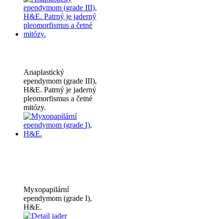
Anaplastický
ependymom (grade III),
H&E. Patrný je jaderný
pleomorfismus a četné
mitózy.
Myxopapilární
ependymom (grade I),
H&E.