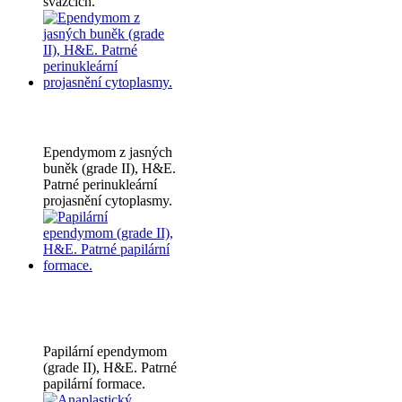
svazcích.
Ependymom z jasných
buněk (grade II), H&E.
Patrné perinukleární
projasnění cytoplasmy.
Papilární ependymom
(grade II), H&E. Patrné
papilární formace.