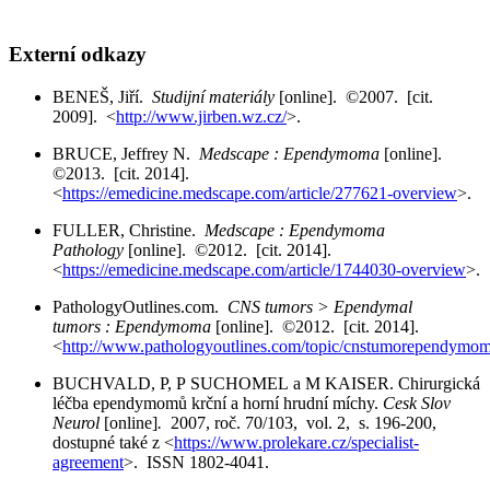
Externí odkazy
BENEŠ, Jiří.
Studijní materiály
[online]. ©2007. [cit.
2009]. <
http://www.jirben.wz.cz/
>.
BRUCE, Jeffrey N.
Medscape : Ependymoma
[online].
©2013. [cit. 2014].
<
https://emedicine.medscape.com/article/277621-overview
>.
FULLER, Christine.
Medscape : Ependymoma
Pathology
[online]. ©2012. [cit. 2014].
<
https://emedicine.medscape.com/article/1744030-overview
>.
PathologyOutlines.com.
CNS tumors > Ependymal
tumors : Ependymoma
[online]. ©2012. [cit. 2014].
<
http://www.pathologyoutlines.com/topic/cnstumorependymom
BUCHVALD, P, P SUCHOMEL a M KAISER. Chirurgická
léčba ependymomů krční a horní hrudní míchy.
Cesk Slov
Neurol
[online]
.
2007, roč. 70/103, vol. 2, s. 196-200,
dostupné také z <
https://www.prolekare.cz/specialist-
agreement
>. ISSN 1802-4041.