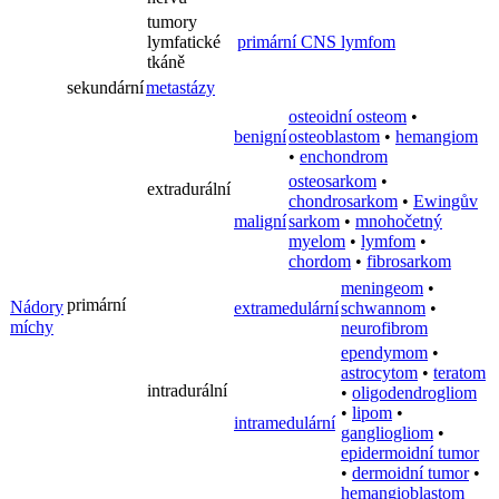
tumory
lymfatické
primární CNS lymfom
tkáně
sekundární
metastázy
osteoidní osteom
•
benigní
osteoblastom
•
hemangiom
•
enchondrom
osteosarkom
•
extradurální
chondrosarkom
•
Ewingův
maligní
sarkom
•
mnohočetný
myelom
•
lymfom
•
chordom
•
fibrosarkom
meningeom
•
primární
Nádory
extramedulární
schwannom
•
míchy
neurofibrom
ependymom
•
astrocytom
•
teratom
intradurální
•
oligodendrogliom
•
lipom
•
intramedulární
gangliogliom
•
epidermoidní tumor
•
dermoidní tumor
•
hemangioblastom