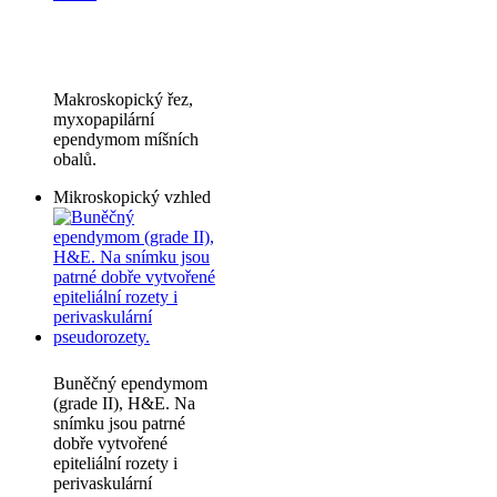
Makroskopický řez,
myxopapilární
ependymom míšních
obalů.
Mikroskopický vzhled
Buněčný ependymom
(grade II), H&E. Na
snímku jsou patrné
dobře vytvořené
epiteliální rozety i
perivaskulární