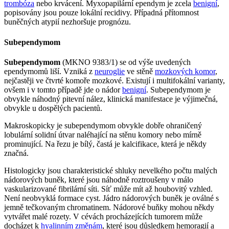
trombóza
nebo krvácení. Myxopapilární ependym je zcela
benigní
,
popisovány jsou pouze lokální recidivy. Případná přítomnost
buněčných atypií nezhoršuje prognózu.
Subependymom
Subependymom
(MKNO 9383/1) se od výše uvedených
ependymomů liší. Vzniká z
neuroglie
ve stěně
mozkových komor
,
nejčastěji ve čtvrté komoře mozkové. Existují i multifokální varianty,
ovšem i v tomto případě jde o nádor
benigní
. Subependymom je
obvykle náhodný pitevní nález, klinická manifestace je výjimečná,
obvykle u dospělých pacientů.
Makroskopicky je subependymom obvykle dobře ohraničený
lobulární solidní útvar naléhající na stěnu komory nebo mírně
prominující. Na řezu je bílý, častá je kalcifikace, která je někdy
značná.
Histologicky jsou charakteristické shluky nevelkého počtu malých
nádorových buněk, které jsou náhodně roztroušeny v málo
vaskularizované fibrilární síti. Síť může mít až houbovitý vzhled.
Není neobvyklá formace cyst. Jádro nádorových buněk je oválné s
jemně tečkovaným chromatinem. Nádorové buňky mohou někdy
vytvářet malé rozety. V cévách procházejících tumorem může
docházet k
hyalinním změnám
, které jsou důsledkem hemoragií a