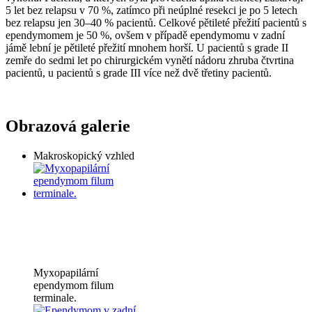
5 let bez relapsu v 70 %, zatímco při neúplné resekci je po 5 letech
bez relapsu jen 30–40 % pacientů. Celkové pětileté přežití pacientů s
ependymomem je 50 %, ovšem v případě ependymomu v zadní
jámě lební je pětileté přežití mnohem horší. U pacientů s grade II
zemře do sedmi let po chirurgickém vynětí nádoru zhruba čtvrtina
pacientů, u pacientů s grade III více než dvě třetiny pacientů.
Obrazová galerie
Makroskopický vzhled
Myxopapilární
ependymom filum
terminale.