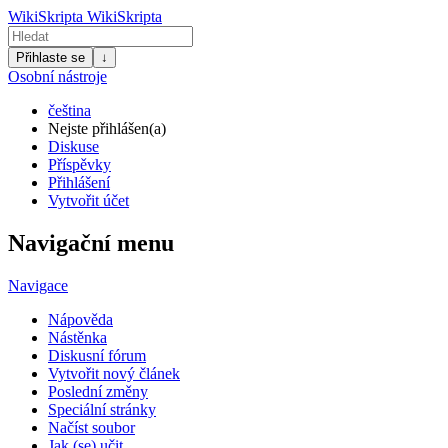
WikiSkripta
WikiSkripta
Přihlaste se
↓
Osobní nástroje
čeština
Nejste přihlášen(a)
Diskuse
Příspěvky
Přihlášení
Vytvořit účet
Navigační menu
Navigace
Nápověda
Nástěnka
Diskusní fórum
Vytvořit nový článek
Poslední změny
Speciální stránky
Načíst soubor
Jak (se) učit