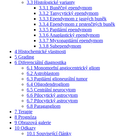
3.3
Histologické varianty
3.3.1
Buněčný ependymom
3.3.2
Tanycytický ependymom
3.3.3
Ependymom z jasných buněk
3.3.4
Ependymom z prstenčitých buněk
3.3.5
Papilární ependymom
3.3.6
Anaplastický ependymom
3.3.7
Myxopapilární ependymom
3.3.8
Subependymom
4
Histochemické vlastnosti
5
Grading
6
Diferenciální diagnostika
6.1
Monomorfní angiocentrický gliom
6.2
Astroblastom
6.3
Papilární glioneurální tumor
6.4
Oligodendrogliom
6.5
Centrální neurocytom
6.6
Pilocytický astrocytom
6.7
Pilocytický astrocytom
6.8
Paragangliom
7
Terapie
8
Prognóza
9
Obrazová galerie
10
Odkazy
10.1
Související články