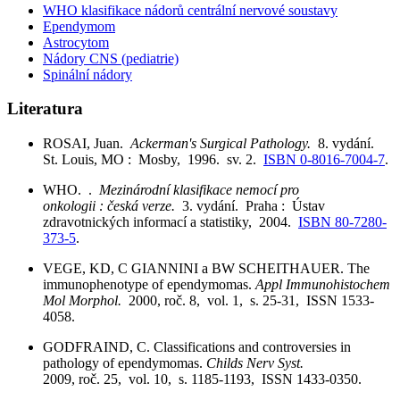
WHO klasifikace nádorů centrální nervové soustavy
Ependymom
Astrocytom
Nádory CNS (pediatrie)
Spinální nádory
Literatura
ROSAI, Juan.
Ackerman's Surgical Pathology.
8. vydání.
St. Louis, MO : Mosby, 1996. sv. 2.
ISBN 0-8016-7004-7
.
WHO. .
Mezinárodní klasifikace nemocí pro
onkologii : česká verze.
3. vydání. Praha : Ústav
zdravotnických informací a statistiky, 2004.
ISBN 80-7280-
373-5
.
VEGE, KD, C GIANNINI a BW SCHEITHAUER. The
immunophenotype of ependymomas.
Appl Immunohistochem
Mol Morphol.
2000, roč. 8, vol. 1, s. 25-31, ISSN 1533-
4058.
GODFRAIND, C. Classifications and controversies in
pathology of ependymomas.
Childs Nerv Syst.
2009, roč. 25, vol. 10, s. 1185-1193, ISSN 1433-0350.