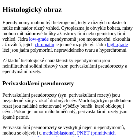
Histologický obraz
Ependymomy mohou být heterogenní, tedy v různých oblastech
může mít nádor různý vzhled. Cytoplazma je obvykle bohatá, místy
mohou mít nádorové buňky až astrocytární nebo gemistocytární
vzhled. Jádra
low-grade
ependymomů jsou monomorfní, okrouhlá
až oválná, jejich
chromatin
je jemně rozptýlený. Jádra
high-grade
lézí jsou jádra polymorfní, nepravidelného tvaru a hyperchromní.
Základní histologické charakteristiky ependymomu jsou
neinfiltrativní solidní růstový vzor, perivaskulární pseudorozety a
ependymální rozety.
Perivaskulární pseudorozety
Perivaskulární pseudorozety (syn. perivaskulární rozety) jsou
bezjaderné zóny v okolí drobných cév. Morfologickým podkladem
rozet jsou radiálně orientované výběžky buněk, které obklopují
cévu. Pokud je tumor málo buněčnatý, perivaskulární rozety jsou
špatně patrné.
Perivaskulární pseudorozety se vyskytují nejen u ependymomů,
mohou se objevit i u
meduloblastomů
,
PNET (primitivních