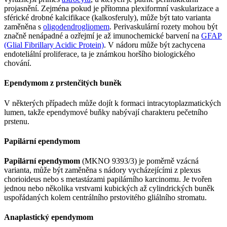
projasnění. Zejména pokud je přítomna plexiformní vaskularizace a
sférické drobné kalcifikace (kalkosferuly), může být tato varianta
zaměněna s
oligodendrogliomem
. Perivaskulární rozety mohou být
značně nenápadné a ozřejmí je až imunochemické barvení na
GFAP
(Glial Fibrillary Acidic Protein)
. V nádoru může být zachycena
endoteliální proliferace, ta je známkou horšího biologického
chování.
Ependymom z prstenčitých buněk
V některých případech může dojít k formaci intracytoplazmatických
lumen, takže ependymové buňky nabývají charakteru pečetního
prstenu.
Papilární ependymom
Papilární ependymom
(MKNO 9393/3) je poměrně vzácná
varianta, může být zaměněna s nádory vycházejícími z plexus
chorioideus nebo s metastázami papilárního karcinomu. Je tvořen
jednou nebo několika vrstvami kubických až cylindrických buněk
uspořádaných kolem centrálního prstovitého gliálního stromatu.
Anaplastický ependymom