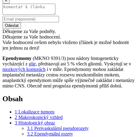
×
Odeslat
Děkujeme za Vaše podněty.
Děkujeme za Vaše hodnocení.
Vaše hodnocení ovšem nebylo vloženo (článek je možné hodnotit
jen jednou za den)!
Ependymomy
(MKNO 9391/3) jsou nádory histogeneticky
vycházející z
glie
, představují asi 5 % všech gliomů. Vyskytují se v
mozkových komorách
i v míše. Ependymomy mohou zakládat
implantační metastázy cestou rozsevu mozkomíšním mokem,
anaplastický ependymom může spíše výjimečně zakládat i metastázy
mimo CNS. Obecně není prognóza ependymomů příliš dobrá.
Obsah
1
Lokalizace tumoru
2
Makroskopický vzhled
3
Histologický obraz
3.1
Perivaskulární pseudorozety
3.2
Ependymální rozety