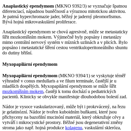
Anaplastický ependymom
(MKNO 9392/3) se vyznačuje špatnou
diferenciací, nápadnou buněčností a výraznou mitotickou aktivitou.
Je patrná hyperchromazie jader, běžný je jaderný pleomorfismus.
Bývá hojná mikrovaskulární proliferace.
Anaplastický ependymom se chová agresivně, může se metastaticky
šířit mozkomíšním mokem. Výjimečně byly popsány i metastázy
mimo centrální nervový systém v mízních uzlinách a v plicích. Bylo
popsáno i metastatické šíření cestou ventrikuloperitoneálního shuntu
do dutiny břišní.
Myxopapilární ependymom
Myxopapilární ependymom
(MKNO 9394/1) se vyskytuje téměř
výhradně v conus medullaris a ve filum terminale, častější je u
mladších dospělých. Myxopapilární ependymom se může šířit
mozkomíšním mokem
, častěji k tomu dochází u pediatrických
pacientů. Klinicky se obvykle manifestuje dlouhodobou bolestí zad.
Nádor je vysoce vaskularizovaný, může být i prokrvácený, na řezu
je gelatinózní. Nádor je tvořen kuboidním buňkami, které jsou
přichyceny na bazofilní mucinóní materiál, který obkružuje cévy a
vytváří i mikrocystické prostory. Běžné jsou degenerativní změny
stroma jako např. hojná produkce
kolagenu
, vaskulární skleróza,