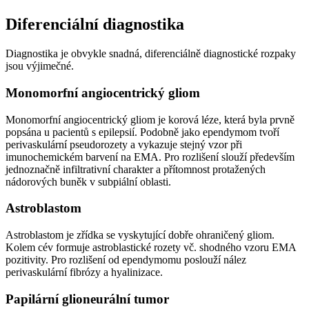
Diferenciální diagnostika
Diagnostika je obvykle snadná, diferenciálně diagnostické rozpaky
jsou výjimečné.
Monomorfní angiocentrický gliom
Monomorfní angiocentrický gliom je korová léze, která byla prvně
popsána u pacientů s epilepsií. Podobně jako ependymom tvoří
perivaskulární pseudorozety a vykazuje stejný vzor při
imunochemickém barvení na EMA. Pro rozlišení slouží především
jednoznačně infiltrativní charakter a přítomnost protažených
nádorových buněk v subpiální oblasti.
Astroblastom
Astroblastom je zřídka se vyskytující dobře ohraničený gliom.
Kolem cév formuje astroblastické rozety vč. shodného vzoru EMA
pozitivity. Pro rozlišení od ependymomu poslouží nález
perivaskulární fibrózy a hyalinizace.
Papilární glioneurální tumor