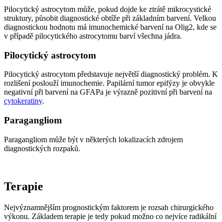
Pilocytický astrocytom může, pokud dojde ke ztrátě mikrocystické
struktury, působit diagnostické obtíže při základním barvení. Velkou
diagnostickou hodnotu má imunochemické barvení na Olig2, kde se
v případě pilocytického astrocytomu barví všechna jádra.
Pilocytický astrocytom
Pilocytický astrocytom představuje největší diagnostický problém. K
rozlišení poslouží imunochemie. Papilární tumor epifýzy je obvykle
negativní při barvení na GFAPa je výrazně pozitivní při barvení na
cytokeratiny
.
Paragangliom
Paragangliom může být v některých lokalizacích zdrojem
diagnostických rozpaků.
Terapie
Nejvýznamnějším prognostickým faktorem je rozsah chirurgického
výkonu. Základem terapie je tedy pokud možno co nejvíce radikální