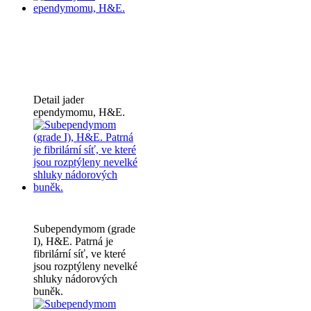
Detail jader
ependymomu, H&E.
Subependymom (grade
I), H&E. Patrná je
fibrilární síť, ve které
jsou rozptýleny nevelké
shluky nádorových
buněk.