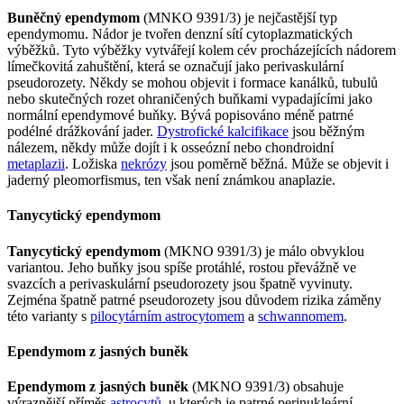
Buněčný ependymom
(MNKO 9391/3) je nejčastější typ
ependymomu. Nádor je tvořen denzní sítí cytoplazmatických
výběžků. Tyto výběžky vytvářejí kolem cév procházejících nádorem
límečkovitá zahuštění, která se označují jako perivaskulární
pseudorozety. Někdy se mohou objevit i formace kanálků, tubulů
nebo skutečných rozet ohraničených buňkami vypadajícími jako
normální ependymové buňky. Bývá popisováno méně patrné
podélné drážkování jader.
Dystrofické kalcifikace
jsou běžným
nálezem, někdy může dojít i k osseózní nebo chondroidní
metaplazii
. Ložiska
nekrózy
jsou poměrně běžná. Může se objevit i
jaderný pleomorfismus, ten však není známkou anaplazie.
Tanycytický ependymom
Tanycytický ependymom
(MKNO 9391/3) je málo obvyklou
variantou. Jeho buňky jsou spíše protáhlé, rostou převážně ve
svazcích a perivaskulární pseudorozety jsou špatně vyvinuty.
Zejména špatně patrné pseudorozety jsou důvodem rizika záměny
této varianty s
pilocytárním astrocytomem
a
schwannomem
.
Ependymom z jasných buněk
Ependymom z jasných buněk
(MKNO 9391/3) obsahuje
výraznější příměs
astrocytů
, u kterých je patrné perinukleární