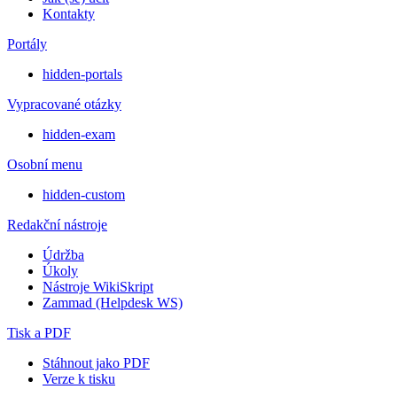
Kontakty
Portály
hidden-portals
Vypracované otázky
hidden-exam
Osobní menu
hidden-custom
Redakční nástroje
Údržba
Úkoly
Nástroje WikiSkript
Zammad (Helpdesk WS)
Tisk a PDF
Stáhnout jako PDF
Verze k tisku