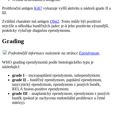
Proliferační antigen
Ki67
vykazuje vyšší aktivitu u nádorů grade II a
III.
Zvláštní charakter má antigen
Olig2
. Tento může být pozitivní
nejvýše u několika buněčných jader; je-li jeho pozitivita výraznější,
prakticky vylučuje diagnózu ependymomu.
Grading
Podrobnější informace naleznete na stránce
Ependymom
.
WHO grading ependymomů podle histologického typu je
následující:
grade I
– myxopapilární ependymom, subependymom;
grade II
– buněčný ependymom, papilární ependymom,
tanycytický ependymom, ependymom z jasných buněk,
RELA fusion-positive ependymom;
grade III
– anaplastický ependymom, ependymom z jasných
buněk (pokud je zachycena endoteliální proliferace a četné
mitózy).