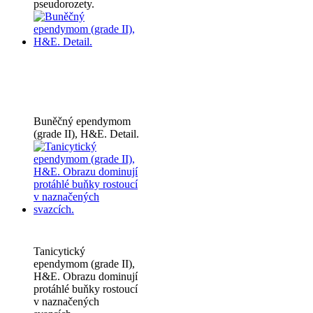
pseudorozety.
Buněčný ependymom
(grade II), H&E. Detail.
Tanicytický
ependymom (grade II),
H&E. Obrazu dominují
protáhlé buňky rostoucí
v naznačených