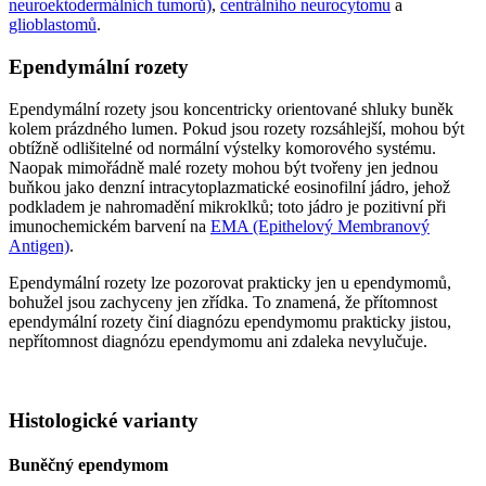
neuroektodermálních tumorů)
,
centrálního neurocytomu
a
glioblastomů
.
Ependymální rozety
Ependymální rozety jsou koncentricky orientované shluky buněk
kolem prázdného lumen. Pokud jsou rozety rozsáhlejší, mohou být
obtížně odlišitelné od normální výstelky komorového systému.
Naopak mimořádně malé rozety mohou být tvořeny jen jednou
buňkou jako denzní intracytoplazmatické eosinofilní jádro, jehož
podkladem je nahromadění mikroklků; toto jádro je pozitivní při
imunochemickém barvení na
EMA (Epithelový Membranový
Antigen)
.
Ependymální rozety lze pozorovat prakticky jen u ependymomů,
bohužel jsou zachyceny jen zřídka. To znamená, že přítomnost
ependymální rozety činí diagnózu ependymomu prakticky jistou,
nepřítomnost diagnózu ependymomu ani zdaleka nevylučuje.
Histologické varianty
Buněčný ependymom