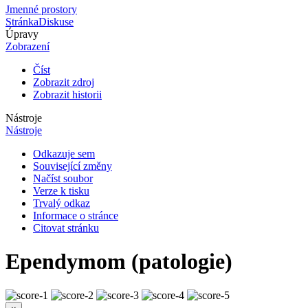
Jmenné prostory
Stránka
Diskuse
Úpravy
Zobrazení
Číst
Zobrazit zdroj
Zobrazit historii
Nástroje
Nástroje
Odkazuje sem
Související změny
Načíst soubor
Verze k tisku
Trvalý odkaz
Informace o stránce
Citovat stránku
Ependymom (patologie)