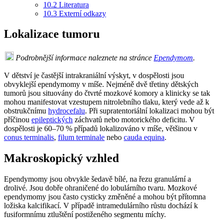
10.2
Literatura
10.3
Externí odkazy
Lokalizace tumoru
Podrobnější informace naleznete na stránce
Ependymom
.
V dětství je častější intrakraniální výskyt, v dospělosti jsou
obvyklejší ependymomy v míše. Nejméně dvě třetiny dětských
tumorů jsou situovány do čtvrté mozkové komory a klinicky se tak
mohou manifestovat vzestupem nitrolebního tlaku, který vede až k
obstrukčnímu
hydrocefalu
. Při supratentoriální lokalizaci mohou být
příčinou
epileptických
záchvatů nebo motorického deficitu. V
dospělosti je 60–70 % případů lokalizováno v míše, většinou v
conus terminalis
,
filum terminale
nebo
cauda equina
.
Makroskopický vzhled
Ependymomy jsou obvykle šedavě bílé, na řezu granulární a
drolivé. Jsou dobře ohraničené do lobulárního tvaru. Mozkové
ependymomy jsou často cysticky změněné a mohou být přítomna
ložiska kalcifikací. V případě intramedulárního růstu dochází k
fusiformnímu ztluštění postiženého segmentu míchy.