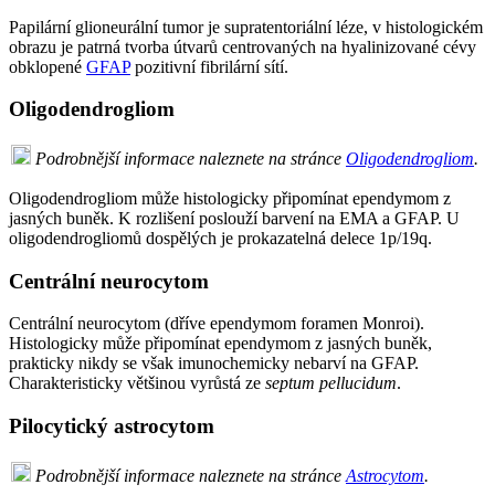
Papilární glioneurální tumor je supratentoriální léze, v histologickém
obrazu je patrná tvorba útvarů centrovaných na hyalinizované cévy
obklopené
GFAP
pozitivní fibrilární sítí.
Oligodendrogliom
Podrobnější informace naleznete na stránce
Oligodendrogliom
.
Oligodendrogliom může histologicky připomínat ependymom z
jasných buněk. K rozlišení poslouží barvení na EMA a GFAP. U
oligodendrogliomů dospělých je prokazatelná delece 1p/19q.
Centrální neurocytom
Centrální neurocytom (dříve ependymom foramen Monroi).
Histologicky může připomínat ependymom z jasných buněk,
prakticky nikdy se však imunochemicky nebarví na GFAP.
Charakteristicky většinou vyrůstá ze
septum pellucidum
.
Pilocytický astrocytom
Podrobnější informace naleznete na stránce
Astrocytom
.