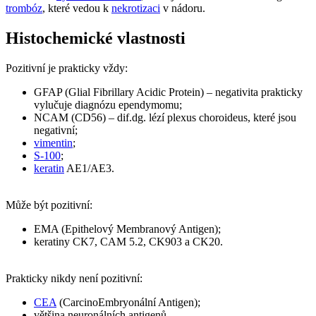
trombóz
, které vedou k
nekrotizaci
v nádoru.
Histochemické vlastnosti
Pozitivní je prakticky vždy:
GFAP (Glial Fibrillary Acidic Protein) – negativita prakticky
vylučuje diagnózu ependymomu;
NCAM (CD56) – dif.dg. lézí plexus choroideus, které jsou
negativní;
vimentin
;
S-100
;
keratin
AE1/AE3.
Může být pozitivní:
EMA (Epithelový Membranový Antigen);
keratiny CK7, CAM 5.2, CK903 a CK20.
Prakticky nikdy není pozitivní:
CEA
(CarcinoEmbryonální Antigen);
většina neuronálních antigenů.