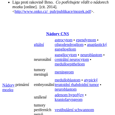
Liga proti rakovině Brno.
Co potřebujete vědět o nádorech
mozku
[online]. [cit. 2014].
<
http://www.onko.cz/_pub/publikace/mozek.pdf
>.
Nádory CNS
astrocytom
•
ependymom
•
gliální
oligodendrogliom
•
anaplastický
gangliogliom
gangliocytom
•
neuroblastom
•
neuronální
centrální neurocytom
•
medulloepitheliom
tumory
meningeom
meningů
medulloblastom
•
atypický
primární
embryonální
teratoidní rhabdoidní tumor
•
Nádory
neuroblastom
mozku
adenom hypofýzy
•
smíšené
kraniofaryngeom
tumory
periferních
vestibulární schwannom
nervů