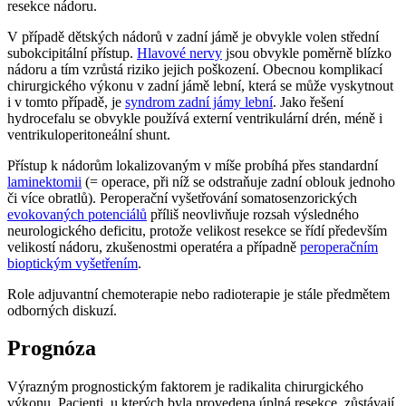
resekce nádoru.
V případě dětských nádorů v zadní jámě je obvykle volen střední
subokcipitální přístup.
Hlavové nervy
jsou obvykle poměrně blízko
nádoru a tím vzrůstá riziko jejich poškození. Obecnou komplikací
chirurgického výkonu v zadní jámě lební, která se může vyskytnout
i v tomto případě, je
syndrom zadní jámy lební
. Jako řešení
hydrocefalu se obvykle používá externí ventrikulární drén, méně i
ventrikuloperitoneální shunt.
Přístup k nádorům lokalizovaným v míše probíhá přes standardní
laminektomii
(= operace, při níž se odstraňuje zadní oblouk jednoho
či více obratlů). Peroperační vyšetřování somatosenzorických
evokovaných potenciálů
příliš neovlivňuje rozsah výsledného
neurologického deficitu, protože velikost resekce se řídí především
velikostí nádoru, zkušenostmi operatéra a případně
peroperačním
bioptickým vyšetřením
.
Role adjuvantní chemoterapie nebo radioterapie je stále předmětem
odborných diskuzí.
Prognóza
Výrazným prognostickým faktorem je radikalita chirurgického
výkonu. Pacienti, u kterých byla provedena úplná resekce, zůstávají