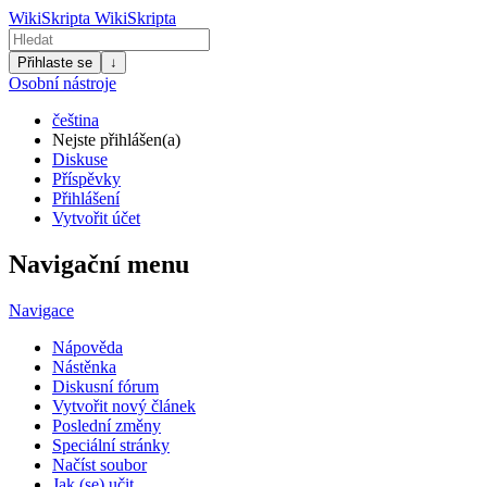
WikiSkripta
WikiSkripta
Přihlaste se
↓
Osobní nástroje
čeština
Nejste přihlášen(a)
Diskuse
Příspěvky
Přihlášení
Vytvořit účet
Navigační menu
Navigace
Nápověda
Nástěnka
Diskusní fórum
Vytvořit nový článek
Poslední změny
Speciální stránky
Načíst soubor
Jak (se) učit