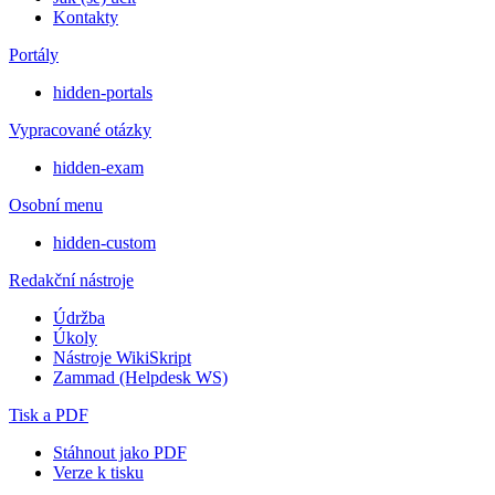
Kontakty
Portály
hidden-portals
Vypracované otázky
hidden-exam
Osobní menu
hidden-custom
Redakční nástroje
Údržba
Úkoly
Nástroje WikiSkript
Zammad (Helpdesk WS)
Tisk a PDF
Stáhnout jako PDF
Verze k tisku