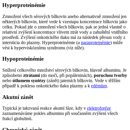
Hyperproteinémie
Zmnožení všech sérových bílkovin anebo alternativně zmnožení jen
některých bílkovin, které vede k vzestupu koncentrace bílkovin jako
celku. Pokud jde o zmnožení všech bílkovin, pak se jedná vlastně o
relativní zvýšení koncentrace vlivem ztrát vody a zahuštění vnitřního
prostředí. Zvýšení onkotického tlaku má za následek přesun vody z
intersticia do plazmy. Hyperproteinémie (a
paraproteinémie
) může
vést k hyperviskóznímu syndromu (viz níže).
Hypoproteinémie
Snížení celkového množství sérových bílkovin, hlavně albuminu. Je
způsobeno
ztrátami
(do moči, při popáleninách),
poruchou tvorby
nebo
útlumem syntézy
(zánět) jaterních bílkovin. Vede v těžším
případě k poklesu onkotického tlaku plazmy a k
edémům
.
Akutní zánět
Typická je takzvaná reakce akutní fáze, kdy v
elektroforéze
zaznamenáváme pokles albuminu při současném zvýšení všech
frakcí globulinů.
Chronický zánět