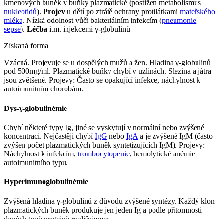
kmenových buněk v buňky plazmatické (postižen metabolismus
nukleotidů
).
Projev
u dětí po ztrátě ochrany protilátkami
mateřského
mléka
. Nízká odolnost vůči bakteriálním infekcím (
pneumonie
,
sepse
).
Léčba
i.m. injekcemi γ-globulinů.
Získaná forma
Vzácná. Projevuje se u dospělých mužů a žen. Hladina γ-globulinů
pod 500mg/ml. Plazmatické buňky chybí v uzlinách. Slezina a játra
jsou zvětšené. Projevy: Často se opakující infekce, náchylnost k
autoimunitním chorobám.
Dys-γ-globulinémie
Chybí některé typy Ig, jiné se vyskytují v normální nebo zvýšené
koncentraci. Nejčastěji chybí
IgG
nebo
IgA
a je zvýšené IgM (často
zvýšen počet plazmatických buněk syntetizujících IgM). Projevy:
Náchylnost k infekcím,
trombocytopenie
, hemolytické anémie
autoimunitního typu.
Hyperimunoglobulinémie
Zvýšená hladina γ-globulinů z důvodu zvýšené syntézy. Každý klon
plazmatických buněk produkuje jen jeden Ig a podle přítomnosti
daných typů proteinů rozlišujeme: