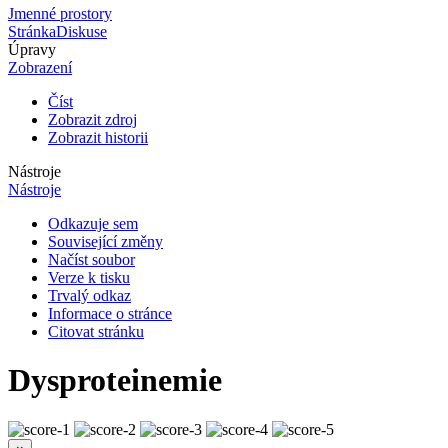
Jmenné prostory
Stránka
Diskuse
Úpravy
Zobrazení
Číst
Zobrazit zdroj
Zobrazit historii
Nástroje
Nástroje
Odkazuje sem
Související změny
Načíst soubor
Verze k tisku
Trvalý odkaz
Informace o stránce
Citovat stránku
Dysproteinemie