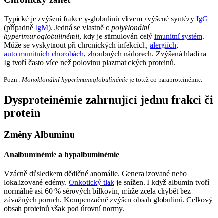
Typické je zvýšení frakce γ-globulinů vlivem zvýšené syntézy
IgG
(případně
IgM
). Jedná se vlastně o
polyklonální
hyperimunoglobulinémii
, kdy je stimulován celý
imunitní systém
.
Může se vyskytnout při chronických infekcích,
alergiích
,
autoimunitních chorobách
, zhoubných nádorech. Zvýšená hladina
Ig tvoří často více než polovinu plazmatických proteinů.
Pozn.:
Monoklonální hyperimunoglobulinémie
je totéž co paraproteinémie.
Dysproteinémie zahrnující jednu frakci či
protein
Změny Albuminu
Analbuminémie a hypalbuminémie
Vzácně důsledkem dědičné anomálie. Generalizované nebo
lokalizované edémy.
Onkotický tlak
je snížen. I když albumin tvoří
normálně asi 60 % sérových bílkovin, může zcela chybět bez
závažných poruch. Kompenzačně zvýšen obsah globulinů. Celkový
obsah proteinů však pod úrovní normy.