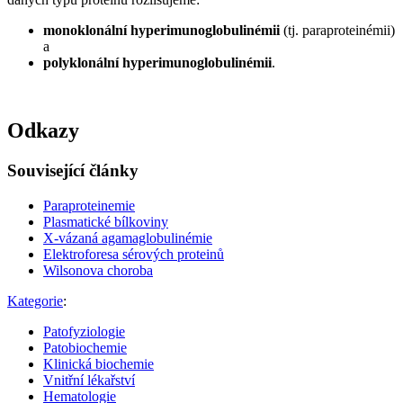
monoklonální hyperimunoglobulinémii
(tj. paraproteinémii)
a
polyklonální hyperimunoglobulinémii
.
Odkazy
Související články
Paraproteinemie
Plasmatické bílkoviny
X-vázaná agamaglobulinémie
Elektroforesa sérových proteinů
Wilsonova choroba
Kategorie
:
Patofyziologie
Patobiochemie
Klinická biochemie
Vnitřní lékařství
Hematologie