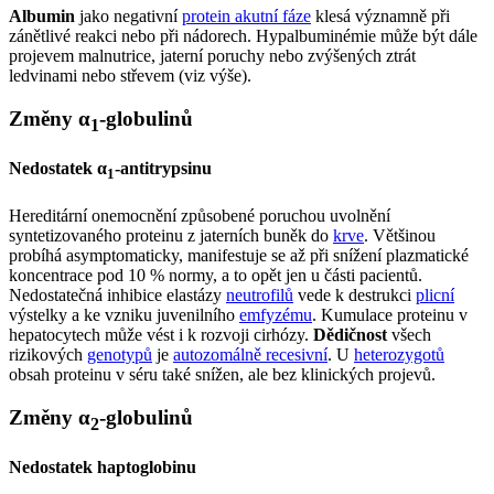
Albumin
jako negativní
protein akutní fáze
klesá významně při
zánětlivé reakci nebo při nádorech. Hypalbuminémie může být dále
projevem malnutrice, jaterní poruchy nebo zvýšených ztrát
ledvinami nebo střevem (viz výše).
Změny α
-globulinů
1
Nedostatek α
-antitrypsinu
1
Hereditární onemocnění způsobené poruchou uvolnění
syntetizovaného proteinu z jaterních buněk do
krve
. Většinou
probíhá asymptomaticky, manifestuje se až při snížení plazmatické
koncentrace pod 10 % normy, a to opět jen u části pacientů.
Nedostatečná inhibice elastázy
neutrofilů
vede k destrukci
plicní
výstelky a ke vzniku juvenilního
emfyzému
. Kumulace proteinu v
hepatocytech může vést i k rozvoji cirhózy.
Dědičnost
všech
rizikových
genotypů
je
autozomálně recesivní
. U
heterozygotů
obsah proteinu v séru také snížen, ale bez klinických projevů.
Změny α
-globulinů
2
Nedostatek haptoglobinu