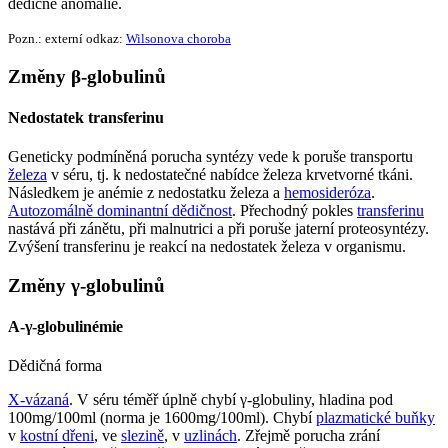
dědičné anomálie.
Pozn.: externí odkaz:
Wilsonova choroba
Změny β-globulinů
Nedostatek transferinu
Geneticky podmíněná porucha syntézy vede k poruše transportu
železa
v séru, tj. k nedostatečné nabídce železa krvetvorné tkáni.
Následkem je anémie z nedostatku železa a
hemosideróza
.
Autozomálně dominantní dědičnost
. Přechodný pokles
transferinu
nastává při zánětu, při malnutrici a při poruše jaterní proteosyntézy.
Zvýšení transferinu je reakcí na nedostatek železa v organismu.
Změny γ-globulinů
A-γ-globulinémie
Dědičná forma
X-vázaná
. V séru téměř úplně chybí γ-globuliny, hladina pod
100mg/100ml (norma je 1600mg/100ml). Chybí
plazmatické buňky
v
kostní dřeni
, ve
slezině
, v
uzlinách
. Zřejmě porucha zrání