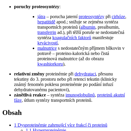
poruchy proteosyntézy
:
játra
– porucha jaterní
proteosyntézy
při
cirhóze
,
hepatitidě
apod.; snižuje se zejména syntéza
transportních proteinů (
albumin
, prealbumin,
transferrin
ad.), při těžší poruše se nedostatečná
syntéza
koagulačních faktorů
manifestuje
krvácivostí
,
malnutrice
s nedostatečným příjmem bílkovin v
potravě – proteino-kalorická nebo čistá
proteinová malnutrice (až do obrazu
kwashiorkoru
),
relativní změny
proteinémie při
dehydrataci
, přesunu
tekutiny do 3. prostoru nebo při retenci tekutin (klinicky
známý fenomén poklesu proteinémie po podání infuzí
dehydratovanému pacientovi),
zánětlivá reakce
– syntéza
imunoglobulinů
,
proteinů akutní
fáze
, útlum syntézy transportních proteinů.
Obsah
1
Dysproteinémie zahrnující více frakcí či proteinů
1.1
Hyperproteinémie