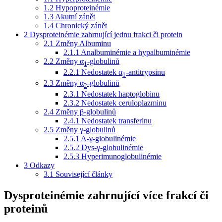
1.2
Hypoproteinémie
1.3
Akutní zánět
1.4
Chronický zánět
2
Dysproteinémie zahrnující jednu frakci či protein
2.1
Změny Albuminu
2.1.1
Analbuminémie a hypalbuminémie
2.2
Změny α
-globulinů
1
2.2.1
Nedostatek α
-antitrypsinu
1
2.3
Změny α
-globulinů
2
2.3.1
Nedostatek haptoglobinu
2.3.2
Nedostatek ceruloplazminu
2.4
Změny β-globulinů
2.4.1
Nedostatek transferinu
2.5
Změny γ-globulinů
2.5.1
A-γ-globulinémie
2.5.2
Dys-γ-globulinémie
2.5.3
Hyperimunoglobulinémie
3
Odkazy
3.1
Související články
Dysproteinémie zahrnující více frakcí či
proteinů