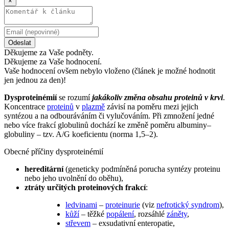
×
Odeslat
Děkujeme za Vaše podněty.
Děkujeme za Vaše hodnocení.
Vaše hodnocení ovšem nebylo vloženo (článek je možné hodnotit
jen jednou za den)!
Dysproteinémií
se rozumí
jakákoliv změna obsahu proteinů v krvi
.
Koncentrace
proteinů
v
plazmě
závisí na poměru mezi jejich
syntézou a na odbouráváním či vylučováním. Při zmnožení jedné
nebo více frakcí globulinů dochází ke změně poměru albuminy–
globuliny – tzv. A/G koeficientu (norma 1,5–2).
Obecné příčiny dysproteinémií
hereditární
(geneticky podmíněná porucha syntézy proteinu
nebo jeho uvolnění do oběhu),
ztráty určitých proteinových frakcí
:
ledvinami
–
proteinurie
(viz
nefrotický syndrom
),
kůží
– těžké
popálení
, rozsáhlé
záněty
,
střevem
– exsudativní enteropatie,