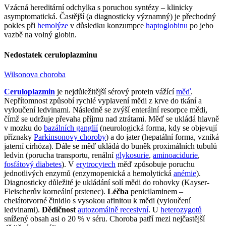
Vzácná hereditární odchylka s poruchou syntézy – klinicky
asymptomatická. Častější (a diagnosticky významný) je přechodný
pokles při
hemolýze
v důsledku konzumpce
haptoglobinu
po jeho
vazbě na volný globin.
Nedostatek ceruloplazminu
Wilsonova choroba
Ceruloplazmin
je nejdůležitější sérový protein vážící
měď
.
Nepřítomnost způsobí rychlé vyplavení mědi z krve do tkání a
vyloučení ledvinami. Následně se zvýší enterální resorpce mědi,
čímž se udržuje převaha příjmu nad ztrátami. Měď se ukládá hlavně
v mozku do
bazálních ganglií
(neurologická forma, kdy se objevují
příznaky
Parkinsonovy choroby
) a do jater (hepatální forma, vzniká
jaterní cirhóza). Dále se měď ukládá do buněk proximálních tubulů
ledvin (porucha transportu, renální
glykosurie
,
aminoacidurie
,
fosfátový diabetes
). V
erytrocytech
měď způsobuje poruchu
jednotlivých enzymů (enzymopenická a hemolytická
anémie
).
Diagnosticky důležité je ukládání solí mědi do rohovky (Kayser-
Fleischerův korneální prstenec).
Léčba
penicilaminem –
chelátotvorné činidlo s vysokou afinitou k mědi (vyloučení
ledvinami).
Dědičnost
autozomálně recesivní
. U
heterozygotů
snížený obsah asi o 20 % v séru. Choroba patří mezi nejčastější