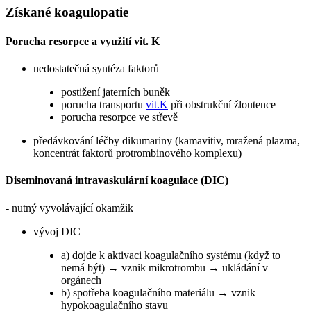
Získané koagulopatie
Porucha resorpce a využití vit. K
nedostatečná syntéza faktorů
postižení jaterních buněk
porucha transportu
vit.K
při obstrukční žloutence
porucha resorpce ve střevě
předávkování léčby dikumariny (kamavitiv, mražená plazma,
koncentrát faktorů protrombinového komplexu)
Diseminovaná intravaskulární koagulace (DIC)
- nutný vyvolávající okamžik
vývoj DIC
a) dojde k aktivaci koagulačního systému (když to
nemá být) → vznik mikrotrombu → ukládání v
orgánech
b) spotřeba koagulačního materiálu → vznik
hypokoagulačního stavu