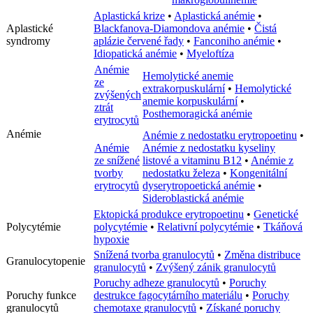
Aplastická krize
•
Aplastická anémie
•
Aplastické
Blackfanova-Diamondova anémie
•
Čistá
syndromy
aplázie červené řady
•
Fanconiho anémie
•
Idiopatická anémie
•
Myeloftíza
Anémie
Hemolytické anemie
ze
extrakorpuskulární
•
Hemolytické
zvýšených
anemie korpuskulární
•
ztrát
Posthemoragická anémie
erytrocytů
Anémie
Anémie z nedostatku erytropoetinu
•
Anémie
Anémie z nedostatku kyseliny
ze snížené
listové a vitaminu B12
•
Anémie z
tvorby
nedostatku železa
•
Kongenitální
erytrocytů
dyserytropoetická anémie
•
Sideroblastická anémie
Ektopická produkce erytropoetinu
•
Genetické
Polycytémie
polycytémie
•
Relativní polycytémie
•
Tkáňová
hypoxie
Snížená tvorba granulocytů
•
Změna distribuce
Granulocytopenie
granulocytů
•
Zvýšený zánik granulocytů
Poruchy adheze granulocytů
•
Poruchy
Poruchy funkce
destrukce fagocytárního materiálu
•
Poruchy
granulocytů
chemotaxe granulocytů
•
Získané poruchy