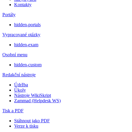
Kontakty
Portály
hidden-portals
Vypracované otázky
hidden-exam
Osobní menu
hidden-custom
Redakční nástroje
Údržba
Úkoly
Nástroje WikiSkript
Zammad (Helpdesk WS)
Tisk a PDF
Stáhnout jako PDF
Verze k tisku