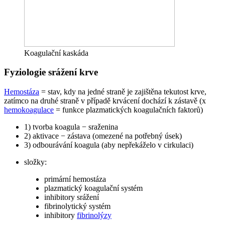
Koagulační kaskáda
Fyziologie srážení krve
Hemostáza
= stav, kdy na jedné straně je zajištěna tekutost krve,
zatímco na druhé straně v případě krvácení dochází k zástavě (x
hemokoagulace
= funkce plazmatických koagulačních faktorů)
1) tvorba koagula − sraženina
2) aktivace − zástava (omezené na potřebný úsek)
3) odbourávání koagula (aby nepřekáželo v cirkulaci)
složky:
primární hemostáza
plazmatický koagulační systém
inhibitory srážení
fibrinolytický systém
inhibitory
fibrinolýzy