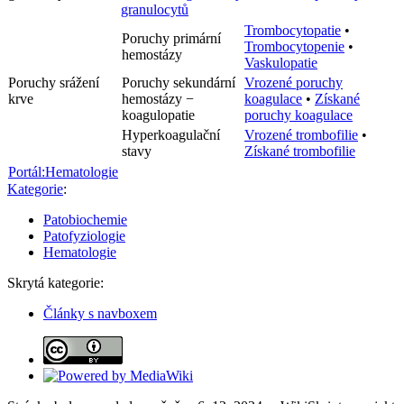
granulocytů
Trombocytopatie
•
Poruchy primární
Trombocytopenie
•
hemostázy
Vaskulopatie
Poruchy srážení
Poruchy sekundární
Vrozené poruchy
krve
hemostázy −
koagulace
•
Získané
koagulopatie
poruchy koagulace
Hyperkoagulační
Vrozené trombofilie
•
stavy
Získané trombofilie
Portál:Hematologie
Kategorie
:
Patobiochemie
Patofyziologie
Hematologie
Skrytá kategorie:
Články s navboxem