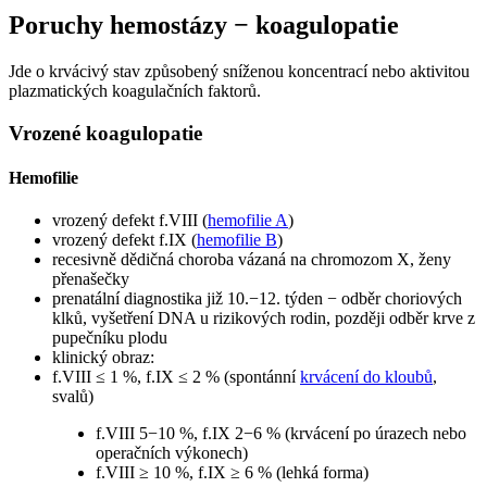
Poruchy hemostázy − koagulopatie
Jde o krvácivý stav způsobený sníženou koncentrací nebo aktivitou
plazmatických koagulačních faktorů.
Vrozené koagulopatie
Hemofilie
vrozený defekt f.VIII (
hemofilie A
)
vrozený defekt f.IX (
hemofilie B
)
recesivně dědičná choroba vázaná na chromozom X, ženy
přenašečky
prenatální diagnostika již 10.−12. týden − odběr choriových
klků, vyšetření DNA u rizikových rodin, později odběr krve z
pupečníku plodu
klinický obraz:
f.VIII ≤ 1 %, f.IX ≤ 2 % (spontánní
krvácení do kloubů
,
svalů)
f.VIII 5−10 %, f.IX 2−6 % (krvácení po úrazech nebo
operačních výkonech)
f.VIII ≥ 10 %, f.IX ≥ 6 % (lehká forma)