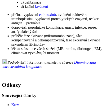
c) defibrinace
d) fatální
krvácení
příčina: vyplavení
endotoxinů
, uvolnění tkáňového
tromboplastinu, vyplavení proteolytických enzymů, reakce
antigen − protilátka
doprovází: porodnické komplikace, úrazy, infekce, sepse,
anafylaktický šok
průběh: fáze aktivace (mikrotrombolizace), fáze
kompenzovaná a dekompenzovaná, fáze excesivní aktivace
sekundární fibrinolýzy
léčba: substituce všech složek (MP, trombo, fibrinogen, EM),
eliminovat vyvolávající moment
Podrobnější informace naleznete na stránce
Diseminovaná
intravaskulární koagulace
.
Odkazy
Související články
Krev