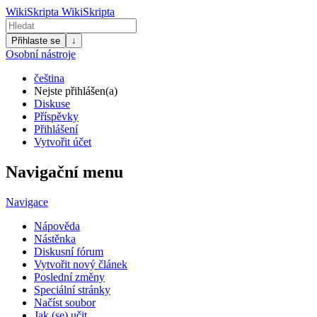
WikiSkripta
WikiSkripta
Přihlaste se
↓
Osobní nástroje
čeština
Nejste přihlášen(a)
Diskuse
Příspěvky
Přihlášení
Vytvořit účet
Navigační menu
Navigace
Nápověda
Nástěnka
Diskusní fórum
Vytvořit nový článek
Poslední změny
Speciální stránky
Načíst soubor
Jak (se) učit