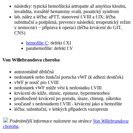
následky: typická hemofilická artropatie až amylóza kloubu,
invalidita, rozsáhlé hematomy svalů, psoatický syndrom
lab. nález a léčba: aPTT, stanovení f.VIII a f.IX; léčba
substituční a podpůrná, prevence následků; terapeutický režim
v nemocnici − příprava k operaci (léčba krvácení do GIT,
CNS)
hemofilie C
: defekt f.XI
parahemofilie: defekt f.V
Von Willebrandova choroba
autozomálně dědičná
nedostatek nebo funkční porucha vWF (k adhezi destiček)
vWF je nosič pro f.VIII
nedostatek vWF může vést k nedostatku f.VIII
krvácení do kůže, sliznic, epistaxe, hypermenorhea
prodloužené krvácení po porodu, úraze, chirurg. zákroku
současně s nedostatkem f.VIII - krvácení jako u hemofilie
léčba: substituční, v lehkých případech vazopresin
Podrobnější informace naleznete na stránce
Von Willebrandova
choroba
.