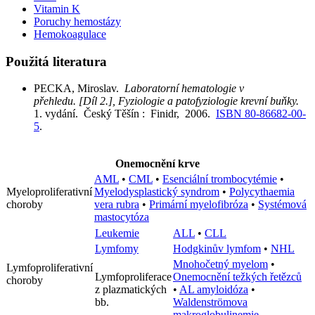
Vitamin K
Poruchy hemostázy
Hemokoagulace
Použitá literatura
PECKA, Miroslav.
Laboratorní hematologie v
přehledu. [Díl 2.], Fyziologie a patofyziologie krevní buňky.
1. vydání. Český Těšín : Finidr, 2006.
ISBN 80-86682-00-
5
.
Onemocnění krve
AML
•
CML
•
Esenciální trombocytémie
•
Myeloproliferativní
Myelodysplastický syndrom
•
Polycythaemia
choroby
vera rubra
•
Primární myelofibróza
•
Systémová
mastocytóza
Leukemie
ALL
•
CLL
Lymfomy
Hodgkinův lymfom
•
NHL
Mnohočetný myelom
•
Lymfoproliferativní
Lymfoproliferace
Onemocnění težkých řetězců
choroby
z plazmatických
•
AL amyloidóza
•
bb.
Waldenströmova
makroglobulinemie