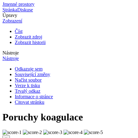
Jmenné prostory
Stránka
Diskuse
Úpravy
Zobrazení
Číst
Zobrazit zdroj
Zobrazit historii
Nástroje
Nástroje
Odkazuje sem
Související změny
Načíst soubor
Verze k tisku
Trvalý odkaz
Informace o stránce
Citovat stránku
Poruchy koagulace