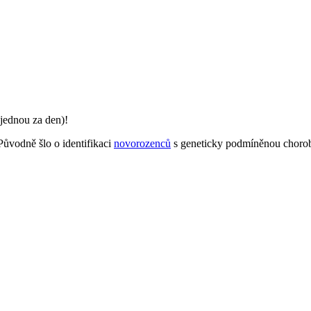
jednou za den)!
Původně šlo o identifikaci
novorozenců
s geneticky podmíněnou chorobou