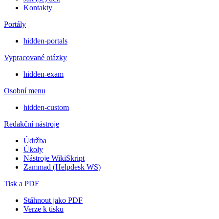
Kontakty
Portály
hidden-portals
Vypracované otázky
hidden-exam
Osobní menu
hidden-custom
Redakční nástroje
Údržba
Úkoly
Nástroje WikiSkript
Zammad (Helpdesk WS)
Tisk a PDF
Stáhnout jako PDF
Verze k tisku