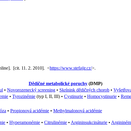
line]. [cit. 11. 2. 2010]. <
https://www.stefajir.cz/
>.
Dědičné metabolické poruchy
(DMP)
ul
•
Novorozenecký screening
•
Skrínink dědičných chorob
•
Vyšetřov
emie
•
Tyrozinémie
(typ I, II, III) •
Cystinurie
•
Homocystinurie
•
Remet
óza
•
Propionová acidémie
•
Methylmalonová acidémie
mie
•
Hyperamonémie
•
Citrulinémie
•
Argininsukcináturie
•
Argininém