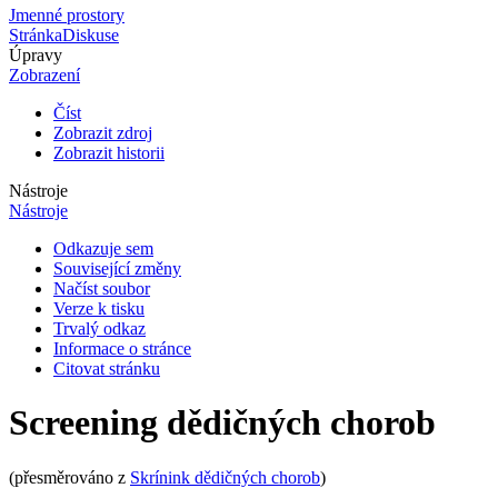
Jmenné prostory
Stránka
Diskuse
Úpravy
Zobrazení
Číst
Zobrazit zdroj
Zobrazit historii
Nástroje
Nástroje
Odkazuje sem
Související změny
Načíst soubor
Verze k tisku
Trvalý odkaz
Informace o stránce
Citovat stránku
Screening dědičných chorob
(přesměrováno z
Skrínink dědičných chorob
)