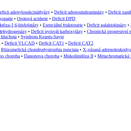
eficit adenylosukcinátlyázy
•
Deficit adenosindeaminázy
•
Deficit xan
yopatie
•
Orotová acidurie
•
Deficit DPD
uktóza-1,6-bisfofatázy
•
Esenciální fruktosurie
•
Deficit galaktokinázy
•
 dehydrogenázy
•
Deficit pyruvát karboxylázy
•
Chronická progresivní e
 hluchota
•
Syndrom Kearns-Sayre
D
•
Deficit VLCAD
•
Deficit CAT1
•
Deficit CAT2
•
Rhizomelická chondrodystrophia punctata
•
X-vázaná adrenoleukodyst
ho choroba
•
Danonova choroba
•
Mukolipidóza II
•
Metachromatická 