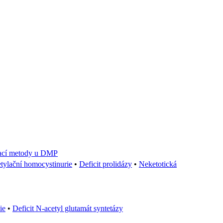
ací metody u DMP
ylační homocystinurie
•
Deficit prolidázy
•
Neketotická
ie
•
Deficit N-acetyl glutamát syntetázy