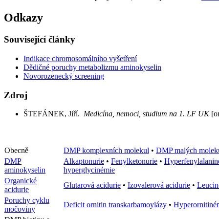
Odkazy
Související články
Indikace chromosomálního vyšetření
Dědičné poruchy metabolizmu aminokyselin
Novorozenecký screening
Zdroj
ŠTEFÁNEK, Jiří.
Medicína, nemoci, studium na 1. LF UK
[on
Obecně
DMP komplexních molekul
•
DMP malých molek
DMP
Alkaptonurie
•
Fenylketonurie
•
Hyperfenylalanin
aminokyselin
hyperglycinémie
Organické
Glutarová acidurie
•
Izovalerová acidurie
•
Leucin
acidurie
Poruchy cyklu
Deficit ornitin transkarbamoylázy
•
Hyperornitiné
močoviny