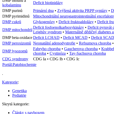
DMP biotinu a
Deficit biotinidázy
kobalaminu
DMP purinů
Primární dna
•
Zvýšená aktivita PRPP syntázy
•
D
DMP pyrimidinů
Mitochondriální neurogastrointestinální encefalom
DMP cukrů
Glykogenózy
•
Deficit fruktoaldolázy
•
Deficit fr
Deficit fosfoenolkarboxykinázy
•
Deficit pyruvát
DMP mitochondrií
Leighův syndrom
•
Maternálně dědičný diabetes a
DMP beta-oxidace
Deficit LCHAD
•
Deficit MCAD
•
Deficit SCA
DMP peroxizomů
Neonatální adenodystrofie
•
Refsumova choroba
Fabryho choroba
•
Gaucherova choroba
•
Krabbe
DMP lysozomů
choroba
•
Cystinóza
•
Tay-Sachsova choroba
CDG syndromy
CDG Ia • CDG Ib • CDG Ic
Portál:Patobiochemie
.
Kategorie
:
Genetika
Pediatrie
Skrytá kategorie:
Články s navboxem