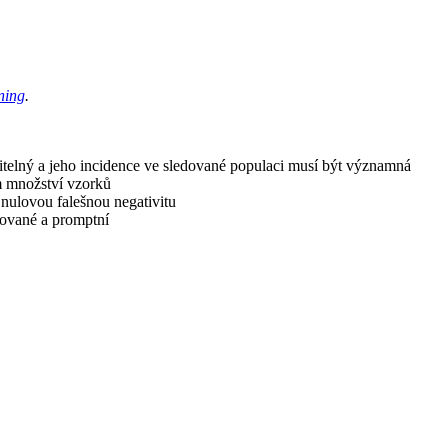
ning
.
čitelný a jeho incidence ve sledované populaci musí být významná
m množství vzorků
 nulovou falešnou negativitu
zované a promptní