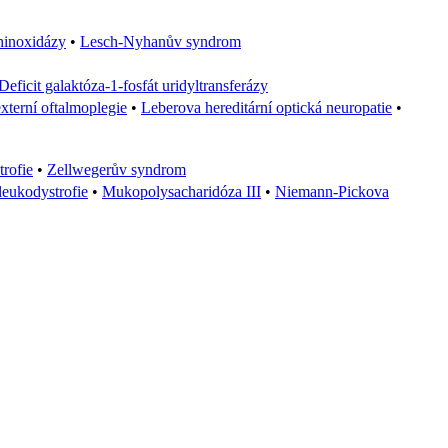
thinoxidázy
•
Lesch-Nyhanův syndrom
Deficit galaktóza-1-fosfát uridyltransferázy
xterní oftalmoplegie
•
Leberova hereditární optická neuropatie
•
rofie
•
Zellwegerův syndrom
leukodystrofie
•
Mukopolysacharidóza III
•
Niemann-Pickova