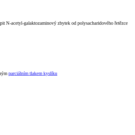
štěpit N-acetyl-galaktozaminový zbytek od polysacharidového řetězce
ženým
parciálním tlakem kyslíku