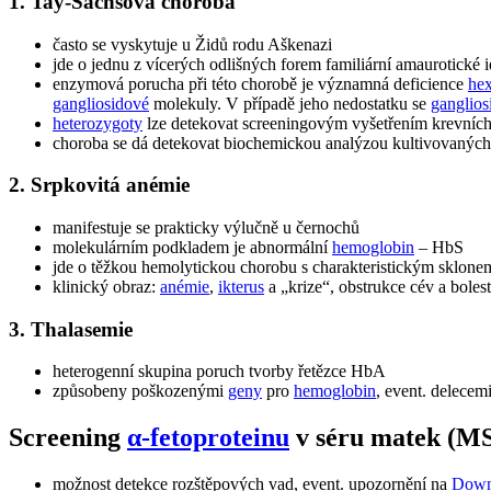
1. Tay-Sachsova choroba
často se vyskytuje u Židů rodu Aškenazi
jde o jednu z vícerých odlišných forem familiární amaurotické i
enzymová porucha při této chorobě je významná deficience
he
gangliosidové
molekuly. V případě jeho nedostatku se
ganglios
heterozygoty
lze detekovat screeningovým vyšetřením krevních
choroba se dá detekovat biochemickou analýzou kultivovanýc
2. Srpkovitá anémie
manifestuje se prakticky výlučně u černochů
molekulárním podkladem je abnormální
hemoglobin
– HbS
jde o těžkou hemolytickou chorobu s charakteristickým sklone
klinický obraz:
anémie
,
ikterus
a „krize“, obstrukce cév a boles
3. Thalasemie
heterogenní skupina poruch tvorby řetězce HbA
způsobeny poškozenými
geny
pro
hemoglobin
, event. delecem
Screening
α-fetoproteinu
v séru matek (M
možnost detekce rozštěpových vad, event. upozornění na
Down