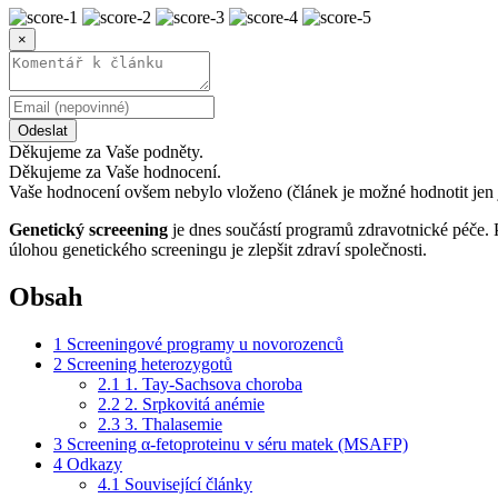
×
Odeslat
Děkujeme za Vaše podněty.
Děkujeme za Vaše hodnocení.
Vaše hodnocení ovšem nebylo vloženo (článek je možné hodnotit jen 
Genetický screeening
je dnes součástí programů zdravotnické péče. 
úlohou genetického screeningu je zlepšit zdraví společnosti.
Obsah
1
Screeningové programy u novorozenců
2
Screening heterozygotů
2.1
1. Tay-Sachsova choroba
2.2
2. Srpkovitá anémie
2.3
3. Thalasemie
3
Screening α-fetoproteinu v séru matek (MSAFP)
4
Odkazy
4.1
Související články