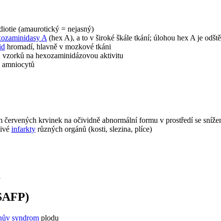
diotie (amaurotický = nejasný)
xozaminidasy A
(hex A), a to v široké škále tkání; úlohou hex A je od
id
hromadí, hlavně v mozkové tkáni
 vzorků na hexozaminidázovou aktivitu
h amniocytů
m červených krvinek na očividně abnormální formu v prostředí se sní
tivé
infarkty
různých orgánů (kosti, slezina, plíce)
i
SAFP)
ův syndrom
plodu