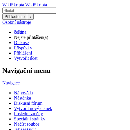
WikiSkripta
WikiSkripta
Přihlaste se
↓
Osobní nástroje
čeština
Nejste přihlášen(a)
Diskuse
Příspěvky
Přihlášení
Vytvořit účet
Navigační menu
Navigace
Nápověda
Nástěnka
Diskusní fórum
Vytvořit nový článek
Poslední změny
Speciální stránky
Načíst soubor
Jak (se) učit