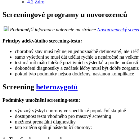
4.2
Zdroj
Screeningové programy u novorozenců
Podrobnější informace naleznete na stránce
Novorozenecký scree
Principy adekvátního screening-testu:
chorobný stav musí být nejen jednoznačně definovaný, ale i lé
samo vyšetření se musí dát udělat rychle a nenáročně na velké
test má mít málo falešně pozitivních výsledků a podle možností
dokončení diagnostiky a začátek léčby musí být dobře zorgani
pokud tyto podmínky nejsou dodrženy, nastanou komplikace
Screening
heterozygotů
Podmínky umožnění screening-testu:
výrazný výskyt choroby ve specifické populační skupině
dostupnost testu vhodného pro masový screening
možnost prenatální diagnostiky
tato kritéria splňují následující choroby: