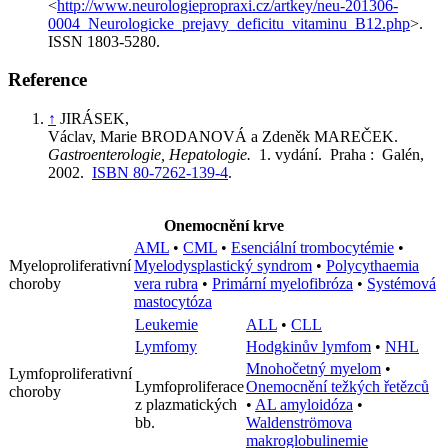
<
http://www.neurologiepropraxi.cz/artkey/neu-201306-
0004_Neurologicke_prejavy_deficitu_vitaminu_B12.php
>.
ISSN 1803-5280.
Reference
↑
JIRÁSEK,
Václav, Marie BRODANOVÁ a Zdeněk MAREČEK.
Gastroenterologie, Hepatologie.
1. vydání. Praha : Galén,
2002.
ISBN 80-7262-139-4
.
Onemocnění krve
AML
•
CML
•
Esenciální trombocytémie
•
Myeloproliferativní
Myelodysplastický syndrom
•
Polycythaemia
choroby
vera rubra
•
Primární myelofibróza
•
Systémová
mastocytóza
Leukemie
ALL
•
CLL
Lymfomy
Hodgkinův lymfom
•
NHL
Mnohočetný myelom
•
Lymfoproliferativní
Lymfoproliferace
Onemocnění težkých řetězců
choroby
z plazmatických
•
AL amyloidóza
•
bb.
Waldenströmova
makroglobulinemie