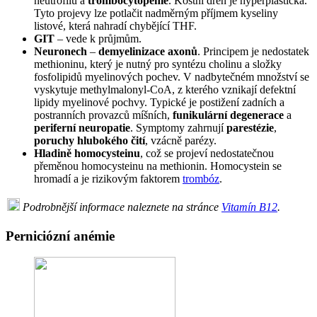
neutrofilů a
trombocytopenie
. Kostní dřeň je hyperplastická.
Tyto projevy lze potlačit nadměrným příjmem kyseliny
listové, která nahradí chybějící THF.
GIT
– vede k průjmům.
Neuronech
–
demyelinizace axonů
. Principem je nedostatek
methioninu, který je nutný pro syntézu cholinu a složky
fosfolipidů myelinových pochev. V nadbytečném množství se
vyskytuje methylmalonyl-CoA, z kterého vznikají defektní
lipidy myelinové pochvy. Typické je postižení zadních a
postranních provazců míšních,
funikulární degenerace
a
periferní neuropatie
. Symptomy zahrnují
parestézie
,
poruchy hlubokého čití
, vzácně parézy.
Hladině homocysteinu
, což se projeví nedostatečnou
přeměnou homocysteinu na methionin. Homocystein se
hromadí a je rizikovým faktorem
trombóz
.
Podrobnější informace naleznete na stránce
Vitamín B12
.
Perniciózní anémie