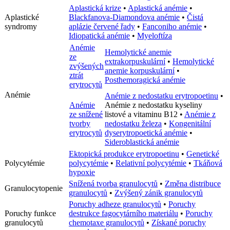
Aplastická krize
•
Aplastická anémie
•
Aplastické
Blackfanova-Diamondova anémie
•
Čistá
syndromy
aplázie červené řady
•
Fanconiho anémie
•
Idiopatická anémie
•
Myeloftíza
Anémie
Hemolytické anemie
ze
extrakorpuskulární
•
Hemolytické
zvýšených
anemie korpuskulární
•
ztrát
Posthemoragická anémie
erytrocytů
Anémie
Anémie z nedostatku erytropoetinu
•
Anémie
Anémie z nedostatku kyseliny
ze snížené
listové a vitaminu B12
•
Anémie z
tvorby
nedostatku železa
•
Kongenitální
erytrocytů
dyserytropoetická anémie
•
Sideroblastická anémie
Ektopická produkce erytropoetinu
•
Genetické
Polycytémie
polycytémie
•
Relativní polycytémie
•
Tkáňová
hypoxie
Snížená tvorba granulocytů
•
Změna distribuce
Granulocytopenie
granulocytů
•
Zvýšený zánik granulocytů
Poruchy adheze granulocytů
•
Poruchy
Poruchy funkce
destrukce fagocytárního materiálu
•
Poruchy
granulocytů
chemotaxe granulocytů
•
Získané poruchy