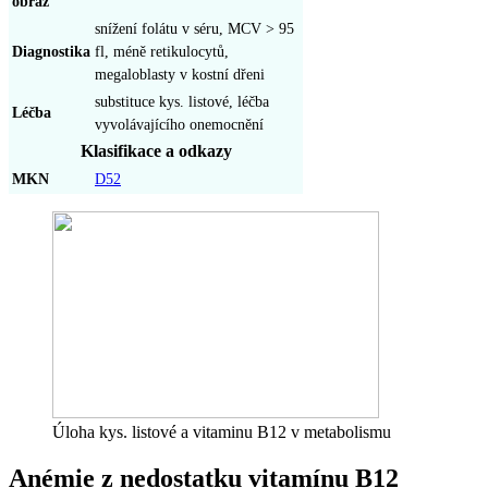
obraz
snížení folátu v séru, MCV > 95
Diagnostika
fl, méně retikulocytů,
megaloblasty v kostní dřeni
substituce kys. listové, léčba
Léčba
vyvolávajícího onemocnění
Klasifikace a odkazy
MKN
D52
Úloha kys. listové a vitaminu B12 v metabolismu
Anémie z nedostatku vitamínu B12