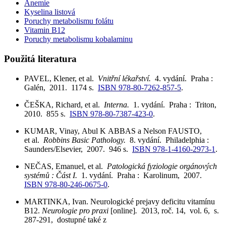
Anemie
Kyselina listová
Poruchy metabolismu folátu
Vitamin B12
Poruchy metabolismu kobalaminu
Použitá literatura
PAVEL, Klener, et al.
Vnitřní lékařství.
4. vydání. Praha :
Galén, 2011. 1174 s.
ISBN 978-80-7262-857-5
.
ČEŠKA, Richard, et al.
Interna.
1. vydání. Praha : Triton,
2010. 855 s.
ISBN 978-80-7387-423-0
.
KUMAR, Vinay, Abul K ABBAS a Nelson FAUSTO,
et al.
Robbins Basic Pathology.
8. vydání. Philadelphia :
Saunders/Elsevier, 2007. 946 s.
ISBN 978-1-4160-2973-1
.
NEČAS, Emanuel, et al.
Patologická fyziologie orgánových
systémů : Část I.
1. vydání. Praha : Karolinum, 2007.
ISBN 978-80-246-0675-0
.
MARTINKA, Ivan. Neurologické prejavy deficitu vitamínu
B12.
Neurologie pro praxi
[online]
.
2013, roč. 14, vol. 6, s.
287-291, dostupné také z