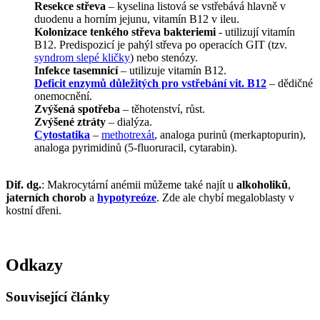
Resekce střeva
– kyselina listová se vstřebává hlavně v
duodenu a horním jejunu, vitamín B12 v ileu.
Kolonizace tenkého střeva bakteriemi
- utilizují vitamín
B12. Predispozicí je pahýl střeva po operacích GIT (tzv.
syndrom slepé kličky
) nebo stenózy.
Infekce tasemnicí
– utilizuje vitamín B12.
Deficit enzymů důležitých pro vstřebání vit. B12
– dědičné
onemocnění.
Zvýšená spotřeba
– těhotenství, růst.
Zvýšené ztráty
– dialýza.
Cytostatika
–
methotrexát
, analoga purinů (merkaptopurin),
analoga pyrimidinů (5-fluoruracil, cytarabin).
Dif. dg.
: Makrocytární anémii můžeme také najít u
alkoholiků
,
jaterních chorob
a
hypotyreóze
. Zde ale chybí megaloblasty v
kostní dřeni.
Odkazy
Související články