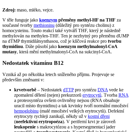
Zdroj:
maso, mléko, vejce.
V těle funguje jako
koenzym
přeměny methyl-HF na THF
za
současné tvorby
methioninu
(důležitý pro syntézu cholinu) z
homocysteinu. Touto reakcí také vytváří THF, který je následně
methylován na methylen-THF. Ten je nezbytný pro přeměnu dUMP
na dTMP thymidilátsynthasou, což je klíčová reakce pro
tvorbu
thymidinu
. Dále působí jako
koenzym methylmalonyl-CoA
mutasy
, která mění methylmalonyl-CoA na sukcinyl-CoA.
Nedostatek vitamínu B12
Vzniká až po několika letech sníženého příjmu. Projevuje se
především změnami v:
krvetvorbě
– Nedostatek
dTTP
pro syntézu
DNA
vede ke
zpomalení dělení (nejen) prekurzorů
erytrocytů
. Tvorba
RNA
a proteosyntéza ovšem ovlivněny nejsou (RNA obsahuje
uracil místo thymidinu) a tak krvinky tvoří normální množství
hemoglobinu
(malé množství velkých erytrocytů). Defektní
erytrocyty rychleji zanikají, někdy už v
kostní dřeni
(
neefektivní erytropoéza
). V periferní krvi je zároveň
leukopenie
s makrocytózou a s hypersegmentací jader