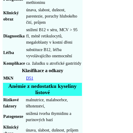
methioninu
únava, slabost, dušnost,
Klinický
parestezie, poruchy hlubokého
obraz
čití, průjem
snížení B12 v séru, MCV > 95
Diagnostika
fl, méně retikulocytů,
megaloblasty v kostní dřeni
substituce B12, léčba
Léčba
vyvolávajícího onemocnění
Komplikace
ca. žaludku u atrofické gastritidy
Klasifikace a odkazy
MKN
D51
Anémie z nedostatku kyseliny
listové
Rizikové
malnutrice, malabsorbce,
faktory
těhotenství,
snížená tvorba thymidinu a
Patogeneze
purinových bazí
Klinický
únava, slabost, dušnost, průjem