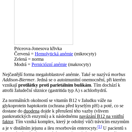
Priceova-Jonesova křivka
Červená =
Hemolytická anémie
(mikrocyty)
Zelená = norma
Modrá =
Perniciózní anémie
(makrocyty)
Nejčastější forma megaloblastové anémie. Také se nazývá
morbus
Addison-Biermer
. Jedná se o autoimunitní onemocnění, při kterém
vznikají
protilátky proti parietálním buňkám
. Tím dochází k
atrofii žaludeční sliznice (gastritida typ A) s achlorhydrií.
Za normálních okolností se vitamín B12 v žaludku váže na
glykoprotein haptokorin (ochrana před kyselým pH) a poté, co se
dostane do
duodena
dojde k přerušení této vazby (vlivem
pankreatických enzymů) a k následnému
navázání B12 na vnitřní
faktor
. Tím vzniká komplex, který je odolný vůči trávicím enzymům
[
1
]
a je v distálním jejunu a ileu resorbován enterocyty.
U pacientů s