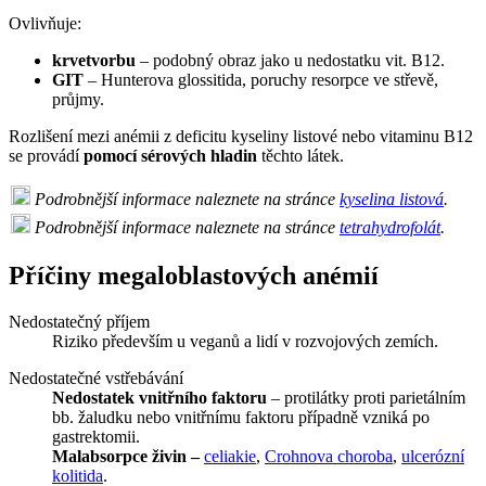
Ovlivňuje:
krvetvorbu
– podobný obraz jako u nedostatku vit. B12.
GIT
– Hunterova glossitida, poruchy resorpce ve střevě,
průjmy.
Rozlišení mezi anémii z deficitu kyseliny listové nebo vitaminu B12
se provádí
pomocí sérových hladin
těchto látek.
Podrobnější informace naleznete na stránce
kyselina listová
.
Podrobnější informace naleznete na stránce
tetrahydrofolát
.
Příčiny megaloblastových anémií
Nedostatečný příjem
Riziko především u veganů a lidí v rozvojových zemích.
Nedostatečné vstřebávání
Nedostatek vnitřního faktoru
– protilátky proti parietálním
bb. žaludku nebo vnitřnímu faktoru případně vzniká po
gastrektomii.
Malabsorpce živin –
celiakie
,
Crohnova choroba
,
ulcerózní
kolitida
.