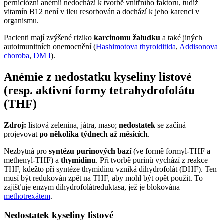
perniciózní anémií nedochází k tvorbě vnitřního faktoru, tudíž
vitamín B12 není v ileu resorbován a dochází k jeho karenci v
organismu.
Pacienti mají zvýšené riziko
karcinomu žaludku
a také jiných
autoimunitních onemocnění (
Hashimotova thyroiditida
,
Addisonova
choroba
,
DM I
).
Anémie z nedostatku kyseliny listové
(resp. aktivní formy tetrahydrofolátu
(THF)
Zdroj:
listová zelenina, játra, maso;
nedostatek
se začíná
projevovat
po několika týdnech až měsících
.
Nezbytná pro
syntézu purinových bazí
(ve formě formyl-THF a
methenyl-THF) a
thymidinu
. Při tvorbě purinů vychází z reakce
THF, kdežto při syntéze thymidinu vzniká dihydrofolát (DHF). Ten
musí být redukován zpět na THF, aby mohl být opět použit. To
zajišťuje enzym dihydrofolátreduktasa, jež je blokována
methotrexátem
.
Nedostatek kyseliny listové