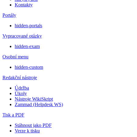
Kontakty
Portály
hidden-portals
Vypracované otázky
hidden-exam
Osobní menu
hidden-custom
Redakční nástroje
Údržba
Úkoly
Nástroje WikiSkript
Zammad (Helpdesk WS)
Tisk a PDF
Stáhnout jako PDF
Verze k tisku