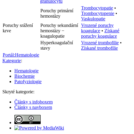
granulocytů
Trombocytopatie
•
Poruchy primární
Trombocytopenie
•
hemostázy
Vaskulopatie
Poruchy srážení
Poruchy sekundární
Vrozené poruchy
krve
hemostázy −
koagulace
•
Získané
koagulopatie
poruchy koagulace
Hyperkoagulační
Vrozené trombofilie
•
stavy
Získané trombofilie
Portál:Hematologie
Kategorie
:
Hematologie
Biochemie
Patofyziologie
Skryté kategorie:
Články s infoboxem
Články s navboxem