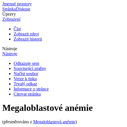
Jmenné prostory
Stránka
Diskuse
Úpravy
Zobrazení
Číst
Zobrazit zdroj
Zobrazit historii
Nástroje
Nástroje
Odkazuje sem
Související změny
Načíst soubor
Verze k tisku
Trvalý odkaz
Informace o stránce
Citovat stránku
Megaloblastové anémie
(přesměrováno z
Megaloblastová anémie
)