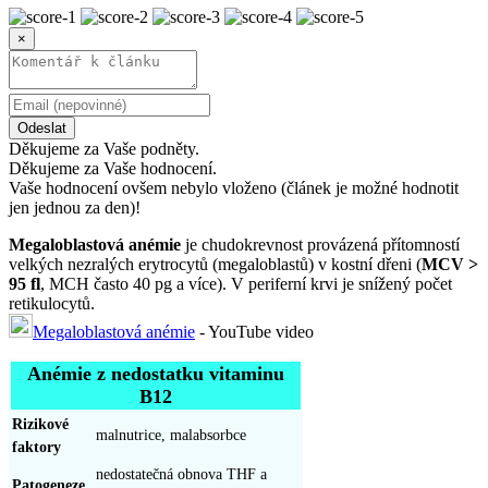
×
Odeslat
Děkujeme za Vaše podněty.
Děkujeme za Vaše hodnocení.
Vaše hodnocení ovšem nebylo vloženo (článek je možné hodnotit
jen jednou za den)!
Megaloblastová anémie
je chudokrevnost provázená přítomností
velkých nezralých erytrocytů (megaloblastů) v kostní dřeni (
MCV >
95 fl
, MCH často 40 pg a více). V periferní krvi je snížený počet
retikulocytů.
Megaloblastová anémie
- YouTube video
Anémie z nedostatku vitaminu
B12
Rizikové
malnutrice, malabsorbce
faktory
nedostatečná obnova THF a
Patogeneze