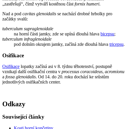
„zastřešují“, čímž vytváří kostěnou část
fornix humeri
.
Nad a pod
cavitas glenoidalis
se nachází drobné hrbolky pro
začátky svalů:
tuberculum supraglenoidale
na horní části jamky, zde se upíná dlouhá hlava
bicepsu
;
tuberculum infraglenoidale
pod dolním okrajem jamky, začíná zde dlouhá hlava
tricepsu
.
Osifikace
Osifikace
lopatky začíná asi v 8. týdnu těhotenství, postupně
vznikají další osifikační centra v
processus coracoideus
,
acromionu
a
fossa glenoidalis
. Od 14. do 20. roku dochází ke srůstům
jednotlivých osifikačních center.
Odkazy
Související články
Kosti horní končetiny