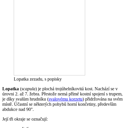
Lopatka zezadu, s popisky
Lopatka
(
scapula
) je plochá trojúhelníkovitá kost. Nachází se v
úrovni 2. až 7. žebra. Přestože nemá přímé kostní spojení s trupem,
je díky svalům hrudníku (
svalovému korzetu
) přidržována na svém
místě. Účastní se některých pohybů horní končetiny, především
abdukce nad 90°.
Její tři okraje se označují: