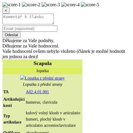
×
Odeslat
Děkujeme za Vaše podněty.
Děkujeme za Vaše hodnocení.
Vaše hodnocení ovšem nebylo vloženo (článek je možné hodnotit
jen jednou za den)!
Scapula
lopatka
Lopatka z přední strany
TA
A02.4.01.001
Artikulující
humerus, clavicula
kosti
kulový volný kloub v articulatio
Typ
humeri, plochý kloub v
artikulace
articulatio acromioclaviculare
Osifikace
chondrogenní