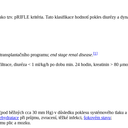
ako tzv. pRIFLE kritéria. Tato klasifikace hodnotí pokles diurézy a dy
[
1
]
ě-transplantačního programu;
end stage renal disease
.
iltrace, diuréza < 1 ml/kg/h po dobu min. 24 hodin, kreatinin > 80 μm
ře (pod běžných cca 30 mm Hg) v důsledku poklesu systémového tlaku a 
ehydratace
při průjmu, zvracení, těžké infekci,
šokovém stavu
;
ému plic a mozku.