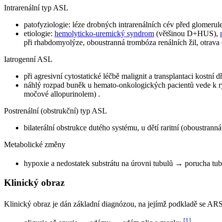
Intrarenální typ ASL
patofyziologie: léze drobných intrarenálních cév před glomeru
etiologie:
hemolyticko-uremický syndrom
(většinou D+HUS),
při rhabdomyolýze, oboustranná trombóza renálních žil, otrav
Iatrogenní ASL
při agresivní cytostatické léčbě malignit a transplantaci kostní d
náhlý rozpad buněk u hemato-onkologických pacientů vede k ryc
močové allopurinolem) .
Postrenální (obstrukční) typ ASL
bilaterální obstrukce dutého systému, u dětí raritní (oboustrann
Metabolické změny
hypoxie a nedostatek substrátu na úrovni tubulů → porucha tu
Klinický obraz
Klinický obraz je dán základní diagnózou, na jejímž podkladě se ARS
[
1
]