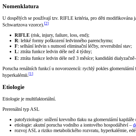
Nomenklatura
U dospělých se používají tzv. RIFLE kritéria, pro děti modifikována j
[
2
]
Schwartzova vzorce).
RIFLE
(risk, injury, failure, loss, end);
R
: lehké formy poškození ledvinného parenchymu;
F
: selhání ledvin s nutností eliminační léčby, reversibilní stav;
L
: ztráta funkce ledvin déle než 4 týdny;
E
: ztráta funkce ledvin déle než 3 měsíce; kandidáti dialyzačn
Porucha renálních funkcí u novorozenců: rychlý pokles glomerulární f
[
1
]
hyperkalémii.
Etiologie
Etiologie je multifaktoriální.
Prerenální typ ASL
patofyziologie: snížení krevního tlaku na glomerulární kapilá
etiologie: akutní porucha vodního a iontového hospodářství –
d
rozvoj ASL a riziko metabolického rozvratu, hyperkalémie, ed