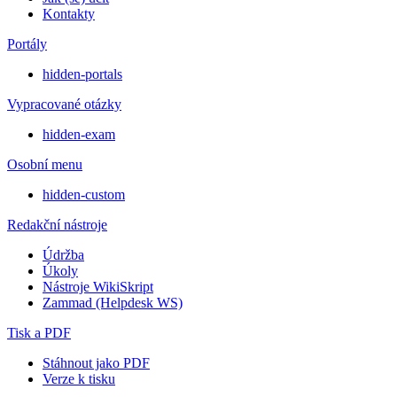
Kontakty
Portály
hidden-portals
Vypracované otázky
hidden-exam
Osobní menu
hidden-custom
Redakční nástroje
Údržba
Úkoly
Nástroje WikiSkript
Zammad (Helpdesk WS)
Tisk a PDF
Stáhnout jako PDF
Verze k tisku