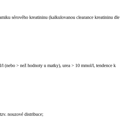
namiku sérového kreatininu (kalkulovanou clearance kreatininu dle
ol/l (nebo > než hodnoty u matky), urea > 10 mmol/l, tendence k
tzv. nouzové distribuce;