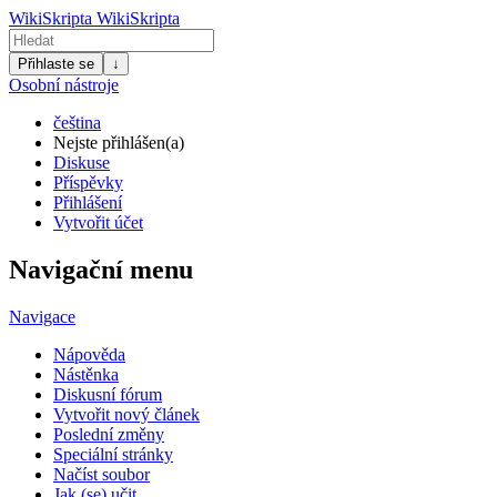
WikiSkripta
WikiSkripta
Přihlaste se
↓
Osobní nástroje
čeština
Nejste přihlášen(a)
Diskuse
Příspěvky
Přihlášení
Vytvořit účet
Navigační menu
Navigace
Nápověda
Nástěnka
Diskusní fórum
Vytvořit nový článek
Poslední změny
Speciální stránky
Načíst soubor
Jak (se) učit