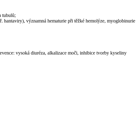
 tubulů;
ř. hantaviry), významná hematurie při těžké hemolýze, myoglobinurie
vence: vysoká diuréza, alkalizace moči, inhibice tvorby kyseliny