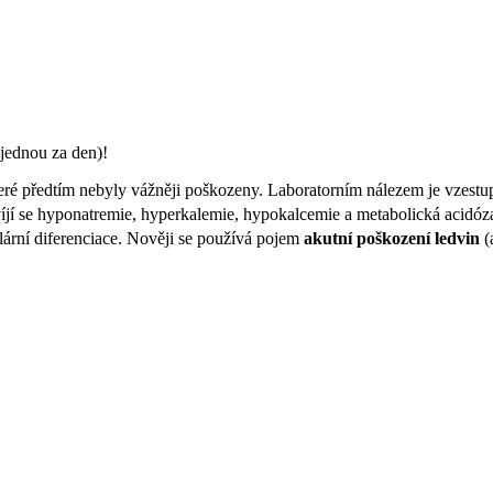
jednou za den)!
eré předtím nebyly vážněji poškozeny. Laboratorním nálezem je vzestup
jí se hyponatremie, hyperkalemie, hypokalcemie a metabolická acidóza.
ulární diferenciace. Nověji se používá pojem
akutní poškození ledvin
(