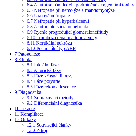
6.4
Akutní selhání ledvin podmíněné exogenními toxiny
6.5
Nefropatie při hemolýze a rhabdomyolýze
6.6
Urátová nefropatie
6.7
Nefropatie při hyperkalcemii
6.8
Akutní intersticiální nefritida
6.9
Rychle progredující glomerulonefritidy
6.10
Trombóza renální arterie a vény
6.11
Kortikální nekróza
6.12
Postrenální typ ARF
7
Patogeneze
8
Klinika
8.1
Iniciální fáze
8.2
Anurická fáze
8.3
Fáze včasné diuresy
8.4
Fáze polyurie
8.5
Fáze rekonvalescence
9
Diagnostika
9.1
Zobrazovací metody
9.2
Diferenciální diagnostika
10
Terapie
11
Komplikace
12
Odkazy
12.1
Související články
12.2
Zdroj