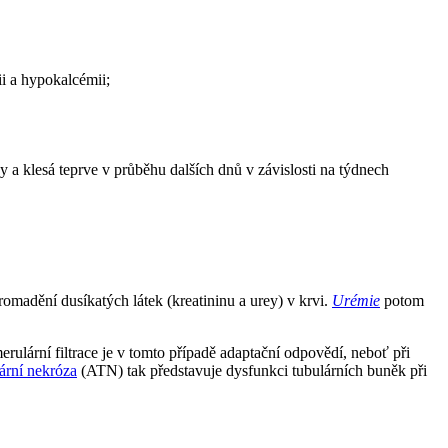
ii a hypokalcémii;
y a klesá teprve v průběhu dalších dnů v závislosti na týdnech
omadění dusíkatých látek (kreatininu a urey) v krvi.
Urémie
potom
ulární filtrace je v tomto případě adaptační odpovědí, neboť při
ární nekróza
(ATN) tak představuje dysfunkci tubulárních buněk při