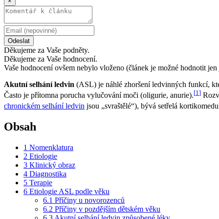
×
Odeslat
Děkujeme za Vaše podněty.
Děkujeme za Vaše hodnocení.
Vaše hodnocení ovšem nebylo vloženo (článek je možné hodnotit jen 
Akutní selhání ledvin
(ASL) je náhlé zhoršení ledvinných funkcí, kt
[
1
]
Často je přítomna porucha vylučování moči (oligurie, anurie).
Rozví
chronickém selhání ledvin
jsou „svraštělé“), bývá setřelá kortikomed
Obsah
1
Nomenklatura
2
Etiologie
3
Klinický obraz
4
Diagnostika
5
Terapie
6
Etiologie ASL podle věku
6.1
Příčiny u novorozenců
6.2
Příčiny v pozdějším dětském věku
6.3
Akutní selhání ledvin způsobené léky