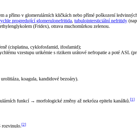
lem a přímo v glomerulárních kličkách nebo přímé poškození ledvinných
rychle progredující glomerulonefritida
,
tubulointersticiální nefritidy
(nap
a ethylenglykolem (Fridex), otrava muchomůrkou zelenou.
řeně (cisplatina, cyklofosfamid, ifosfamid);
hlému vzestupu urikémie s rizikem urátové nefropatie a poté ASL (pre
á urolitiáza, koagula, kandidové bezoáry).
[
1
]
bulárních funkcí → morfologické změny až nekróza epitelu kanálků.
[
2
]
 rozvinulo.