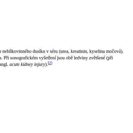
 nebílkovinného dusíku v séru (urea, kreatinin, kyselina močová).
 Při sonografickém vyšetření jsou obě ledviny zvětšené (při
[
2
]
angl.
acute kidney injury
).