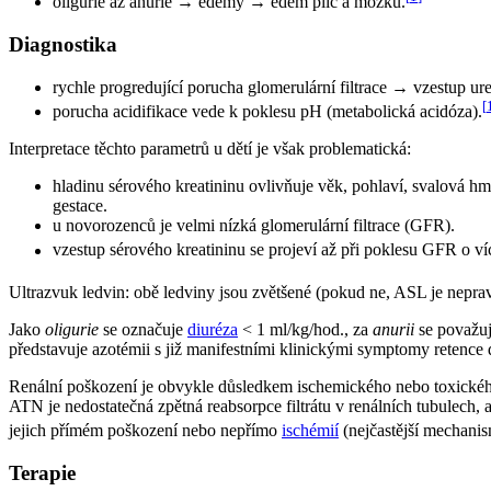
oligurie až anurie → edémy → edém plic a mozku.
Diagnostika
rychle progredující porucha glomerulární filtrace → vzestup ur
[
porucha acidifikace vede k poklesu pH (metabolická acidóza).
Interpretace těchto parametrů u dětí je však problematická:
hladinu sérového kreatininu ovlivňuje věk, pohlaví, svalová hm
gestace.
u novorozenců je velmi nízká glomerulární filtrace (GFR).
vzestup sérového kreatininu se projeví až při poklesu GFR o v
Ultrazvuk ledvin: obě ledviny jsou zvětšené (pokud ne, ASL je nepr
Jako
oligurie
se označuje
diuréza
< 1 ml/kg/hod., za
anurii
se považuj
představuje azotémii s již manifestními klinickými symptomy retence 
Renální poškození je obvykle důsledkem ischemického nebo toxickéh
ATN je nedostatečná zpětná reabsorpce filtrátu v renálních tubulech, 
jejich přímém poškození nebo nepřímo
ischémií
(nejčastější mechanis
Terapie