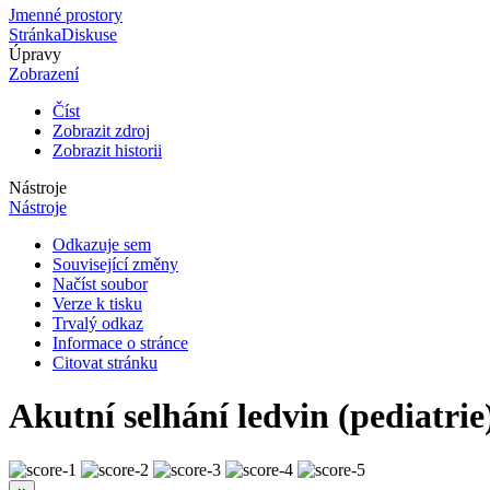
Jmenné prostory
Stránka
Diskuse
Úpravy
Zobrazení
Číst
Zobrazit zdroj
Zobrazit historii
Nástroje
Nástroje
Odkazuje sem
Související změny
Načíst soubor
Verze k tisku
Trvalý odkaz
Informace o stránce
Citovat stránku
Akutní selhání ledvin (pediatrie