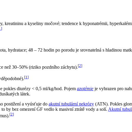
ey, kreatininu a kyseliny močové; tendence k hyponatrémii, hyperkalém
1
]
ota, hydratace; 48 – 72 hodin po porodu je srovnatelná s hladinou matk
[
2
]
íce než 30–50% (riziko pozdního záchytu).
[
1
]
avděpodobné).
e pokles diurézy < 0,5 ml/kg/hod. Pojem
azotémie
je vyhrazen pro nahr
dusíkatých látek.
o postižení a vyúsťuje do
akutní tubulární nekrózy
(ATN). Pokles glomer
a to by bez omezení GF vedlo k masivní ztrátě vody a solí.
Akutní tubul
[
2
]
mus).