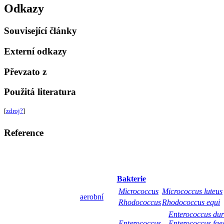
Odkazy
Související články
Externí odkazy
Převzato z
Použitá literatura
[
zdroj?
]
Reference
Bakterie
Micrococcus
Micrococcus luteus
aerobní
Rhodococcus
Rhodococcus equi
Enterococcus du
Enterococcus
Enterococcus faec