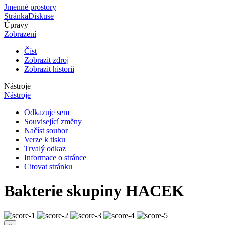
Jmenné prostory
Stránka
Diskuse
Úpravy
Zobrazení
Číst
Zobrazit zdroj
Zobrazit historii
Nástroje
Nástroje
Odkazuje sem
Související změny
Načíst soubor
Verze k tisku
Trvalý odkaz
Informace o stránce
Citovat stránku
Bakterie skupiny HACEK