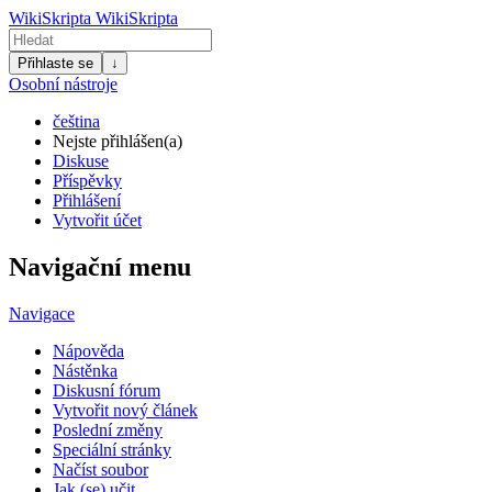
WikiSkripta
WikiSkripta
Přihlaste se
↓
Osobní nástroje
čeština
Nejste přihlášen(a)
Diskuse
Příspěvky
Přihlášení
Vytvořit účet
Navigační menu
Navigace
Nápověda
Nástěnka
Diskusní fórum
Vytvořit nový článek
Poslední změny
Speciální stránky
Načíst soubor
Jak (se) učit