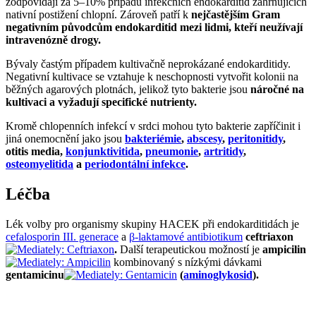
zodpovídají za 5–10% případů infekčních endokarditid zahrnujících
nativní postižení chlopní. Zároveň patří k
nejčastějším Gram
negativním původcům endokarditid mezi lidmi, kteří neužívají
intravenózně drogy.
Bývaly častým případem kultivačně neprokázané endokarditidy.
Negativní kultivace se vztahuje k neschopnosti vytvořit kolonii na
běžných agarových plotnách, jelikož tyto bakterie jsou
náročné na
kultivaci a vyžadují specifické nutrienty.
Kromě chlopenních infekcí v srdci mohou tyto bakterie zapříčinit i
jiná onemocnění jako jsou
bakteriémie
,
abscesy
,
peritonitidy
,
otitis media,
konjunktivitida
,
pneumonie
,
artritidy
,
osteomyelitida
a
periodontální infekce
.
Léčba
Lék volby pro organismy skupiny HACEK při endokarditidách je
cefalosporin III. generace
a
β-laktamové antibiotikum
ceftriaxon
.
Další terapeutickou možností je
ampicilin
kombinovaný s nízkými dávkami
gentamicinu
(
aminoglykosid
).