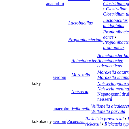
anaerobní
Clostridium p
•
Clostridium
Clostridium u
Lactobacillus
Lactobacillus
acidophilus
Propionibact
acnes
•
Propionibacterium
Propionibact
propionicus
Acinetobacter b
Acinetobacter
Acinetobacter
calcoaceticus
Moraxella catarr
Moraxella
aerobní
Moraxella lacun
koky
Neisseria gonor
Neisseria meningi
Neisseria
Nepatogenní dru
neisserií
Veillonella alcalesce
anaerobní
Veillonella
Veillonella parvula
Rickettsia prowazekii
•
kokobacily
aerobní
Rickettsia
rickettsii
•
Rickettsia typ