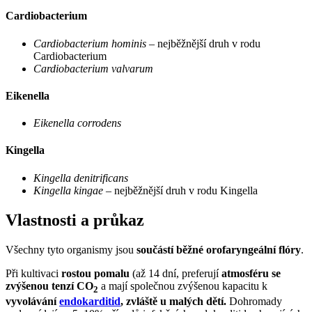
Cardiobacterium
Cardiobacterium hominis
– nejběžnější druh v rodu
Cardiobacterium
Cardiobacterium valvarum
Eikenella
Eikenella corrodens
Kingella
Kingella denitrificans
Kingella kingae
– nejběžnější druh v rodu Kingella
Vlastnosti a průkaz
Všechny tyto organismy jsou
součástí běžné orofaryngeální flóry
.
Při kultivaci
rostou pomalu
(až 14 dní, preferují
atmosféru se
zvýšenou tenzí CO
a mají společnou zvýšenou kapacitu k
2
vyvolávání
endokarditid
, zvláště u malých dětí.
Dohromady