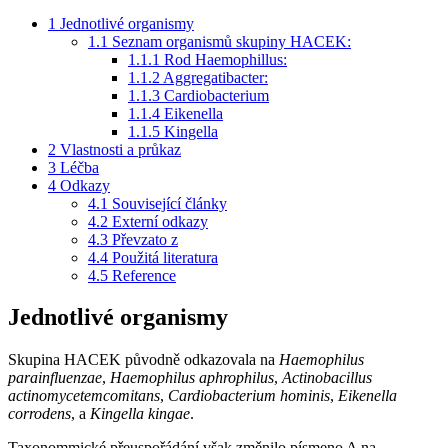
1
Jednotlivé organismy
1.1
Seznam organismů skupiny HACEK:
1.1.1
Rod Haemophillus:
1.1.2
Aggregatibacter:
1.1.3
Cardiobacterium
1.1.4
Eikenella
1.1.5
Kingella
2
Vlastnosti a průkaz
3
Léčba
4
Odkazy
4.1
Související články
4.2
Externí odkazy
4.3
Převzato z
4.4
Použitá literatura
4.5
Reference
Jednotlivé organismy
Skupina HACEK původně odkazovala na
Haemophilus
parainfluenzae
,
Haemophilus aphrophilus
,
Actinobacillus
actinomycetemcomitans
,
Cardiobacterium hominis
,
Eikenella
corrodens
, a
Kingella kingae
.
Taxonommické přeuspořádání však změnilo písmeno A na