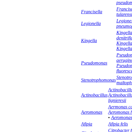
pseudom
Francise
Francisella
tularens
Legione
Legionella
pneumop
Kingell
denitrif
Kingella
Kingell
Kingella
Pseudo
aerugin
Pseudomonas
Pseudo
fluoresc
Stenotr
Stenotrophomonas
maltophi
Actinobacill
Actinobacillus
Actinobacill
lignieresii
Aermonas ca
Aeromonas
Aeromonas h
•
Aeromonas
Afipia
Afipia felis
Citrobacter 