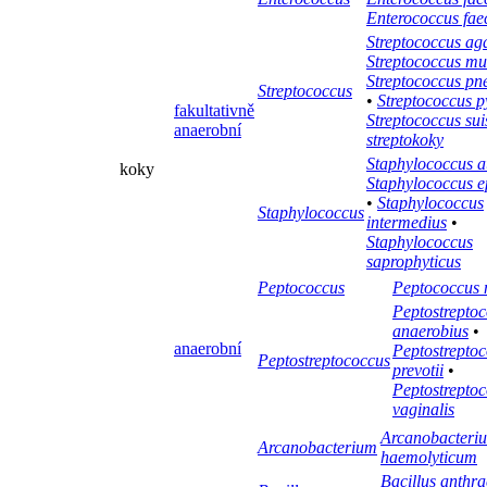
Enterococcus fa
Streptococcus ag
Streptococcus mu
Streptococcus p
Streptococcus
•
Streptococcus 
fakultativně
Streptococcus sui
anaerobní
streptokoky
Staphylococcus a
koky
Staphylococcus e
•
Staphylococcus
Staphylococcus
intermedius
•
Staphylococcus
saprophyticus
Peptococcus
Peptococcus 
Peptostrepto
anaerobius
•
anaerobní
Peptostrepto
Peptostreptococcus
prevotii
•
Peptostrepto
vaginalis
Arcanobacteri
Arcanobacterium
haemolyticum
Bacillus anthra