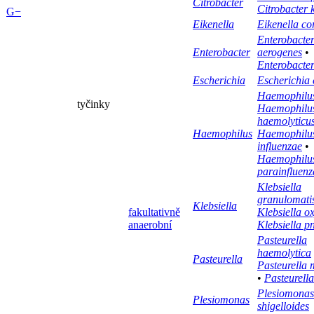
Citrobacter
Citrobacter 
G−
Eikenella
Eikenella co
Enterobacte
Enterobacter
aerogenes
•
Enterobacter
Escherichia
Escherichia 
Haemophilus
tyčinky
Haemophilu
haemolyticu
Haemophilus
Haemophilu
influenzae
•
Haemophilu
parainfluenz
Klebsiella
granulomati
Klebsiella
fakultativně
Klebsiella o
anaerobní
Klebsiella 
Pasteurella
haemolytica
Pasteurella
Pasteurella 
•
Pasteurell
Plesiomonas
Plesiomonas
shigelloides