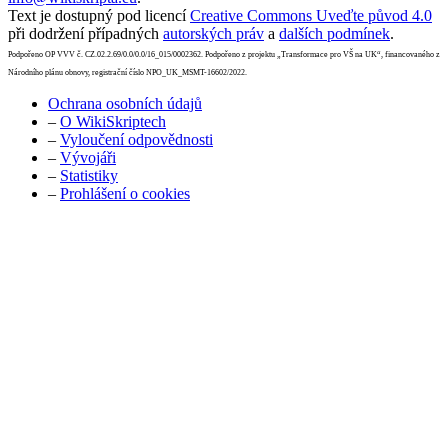
Text je dostupný pod licencí
Creative Commons Uveďte původ 4.0
při dodržení případných
autorských práv
a
dalších podmínek
.
Podpořeno OP VVV č. CZ.02.2.69/0.0/0.0/16_015/0002362. Podpořeno z projektu „Transformace pro VŠ na UK“, financovaného z
Národního plánu obnovy, registrační číslo NPO_UK_MSMT-16602/2022.
Ochrana osobních údajů
–
O WikiSkriptech
–
Vyloučení odpovědnosti
–
Vývojáři
–
Statistiky
–
Prohlášení o cookies