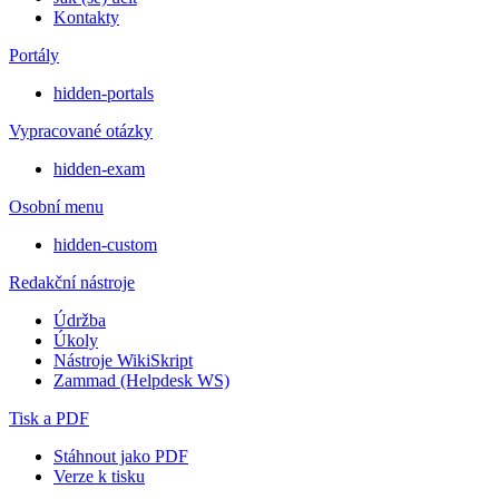
Kontakty
Portály
hidden-portals
Vypracované otázky
hidden-exam
Osobní menu
hidden-custom
Redakční nástroje
Údržba
Úkoly
Nástroje WikiSkript
Zammad (Helpdesk WS)
Tisk a PDF
Stáhnout jako PDF
Verze k tisku