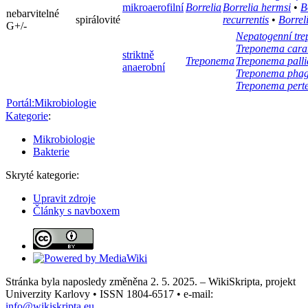
mikroaerofilní
Borrelia
Borrelia hermsi
•
B
nebarvitelné
spirálovité
recurrentis
•
Borrel
G+/-
Nepatogenní tr
Treponema cara
striktně
Treponema
Treponema pall
anaerobní
Treponema phag
Treponema pert
Portál:Mikrobiologie
Kategorie
:
Mikrobiologie
Bakterie
Skryté kategorie:
Upravit zdroje
Články s navboxem
Stránka byla naposledy změněna 2. 5. 2025. – WikiSkripta, projekt
Univerzity Karlovy • ISSN 1804-6517 • e-mail:
info@wikiskripta.eu
.