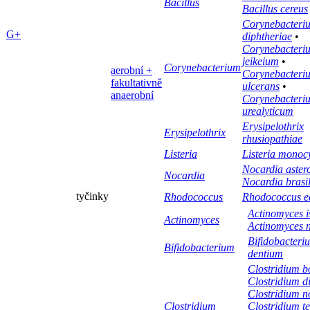
Bacillus
Bacillus cereus
Corynebacteri
G+
diphtheriae
•
Corynebacteri
jeikeium
•
Corynebacterium
aerobní +
Corynebacteri
fakultativně
ulcerans
•
anaerobní
Corynebacteri
urealyticum
Erysipelothrix
Erysipelothrix
rhusiopathiae
Listeria
Listeria monoc
Nocardia aster
Nocardia
Nocardia brasil
tyčinky
Rhodococcus
Rhodococcus e
Actinomyces i
Actinomyces
Actinomyces n
Bifidobacteri
Bifidobacterium
dentium
Clostridium b
Clostridium dif
Clostridium n
Clostridium
Clostridium te