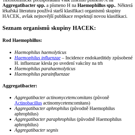
Aggregatibacter spp.
a písmeno H na
Haemophillus spp.
. Některá
lékařská literatura používá starší klasifikaci organismů skupiny
HACEK, avšak nejnovější publikace respektují novou klasifikaci.
Seznam organismů skupiny HACEK:
Rod Haemophillus:
Haemophilus haemolyticus
Haemophilus influenzae
– Incidence endokarditidy způsobené
H. influenzae klesla po uvedení vakcíny na trh
Haemophilus parahaemolyticus
Haemophilus parainfluenzae
Aggregatibacter:
Aggregatibacter actinomycetemcomitans
(půvoně
Actinobacillus
actinomycetemcomitans)
Aggregatibacter aphrophilus
(původně Haemophilus
aphrophilus)
Aggregatibacter paraphrophilus
(původně Haemophilus
aphrophilus)
Aggregatibacter segnis