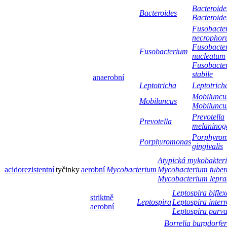
Bacteroides
Bacteroides
Bacteroide
Fusobacte
necropho
Fusobacte
Fusobacterium
nucleatum
Fusobacte
stabile
anaerobní
Leptotricha
Leptotrich
Mobiluncus
Mobiluncus
Mobiluncus
Prevotella
Prevotella
melaninog
Porphyro
Porphyromonas
gingivalis
Atypická mykobakter
acidorezistentní
tyčinky
aerobní
Mycobacterium
Mycobacterium tuberc
Mycobacterium lepra
Leptospira biflex
striktně
Leptospira
Leptospira inter
aerobní
Leptospira parv
Borrelia burgdorfer