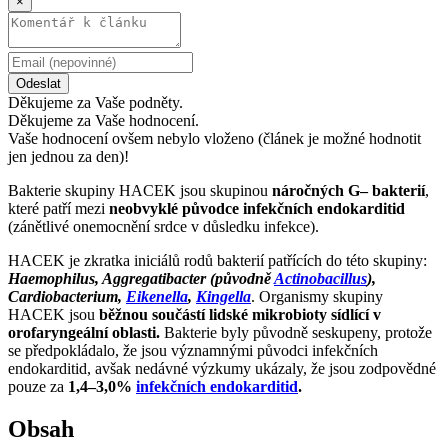
×
Odeslat
Děkujeme za Vaše podněty.
Děkujeme za Vaše hodnocení.
Vaše hodnocení ovšem nebylo vloženo (článek je možné hodnotit
jen jednou za den)!
Bakterie skupiny HACEK jsou skupinou
náročných G– bakterií
,
které patří mezi
neobvyklé původce infekčních endokarditid
(zánětlivé onemocnění srdce v důsledku infekce).
HACEK je zkratka iniciálů rodů bakterií patřících do této skupiny:
Haemophilus, Aggregatibacter (původně
Actinobacillus
),
Cardiobacterium,
Eikenella
,
Kingella
. Organismy skupiny
HACEK jsou
běžnou součástí lidské mikrobioty sídlící v
orofaryngeální oblasti.
Bakterie byly původně seskupeny, protože
se předpokládalo, že jsou významnými původci infekčních
endokarditid, avšak nedávné výzkumy ukázaly, že jsou zodpovědné
pouze za
1,4–3,0%
infekčních endokarditid
.
Obsah