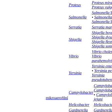
Proteus mira
Proteus
Proteus vulg
Salmonella
E
Salmonella
•
Salmonella
Salmonella
P
Serratia
Serratia mar
Shigella boy
Shigella dys
Shigella
Shigella flex
Shigella son
Vibrio chole
Vibrio
Vibrio
parahemolyt
Yersinia ente
•
Yersinia pe
Yersinia
Yersinia
pseudotuberc
Campylobac
Campylobac
Campylobacter
•
Campylob
mikroaerofilní
jejuni
Helicobacter
Helicobacte
Gardnerella
Gardnerella