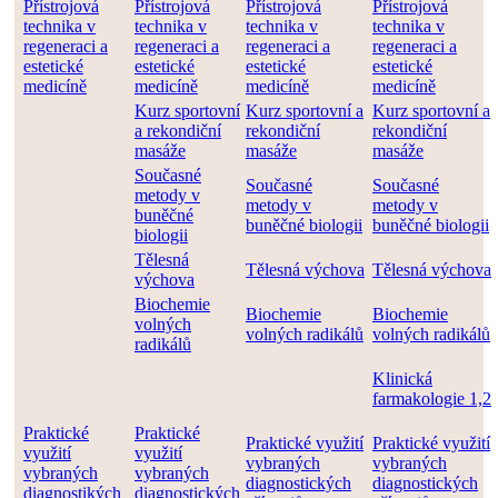
Přístrojová
Přístrojová
Přístrojová
Přístrojová
technika v
technika v
technika v
technika v
regeneraci a
regeneraci a
regeneraci a
regeneraci a
estetické
estetické
estetické
estetické
medicíně
medicíně
medicíně
medicíně
Kurz sportovní
Kurz sportovní a
Kurz sportovní a
a rekondiční
rekondiční
rekondiční
masáže
masáže
masáže
Současné
Současné
Současné
metody v
metody v
metody v
buněčné
buněčné biologii
buněčné biologii
biologii
Tělesná
Tělesná výchova
Tělesná výchova
výchova
Biochemie
Biochemie
Biochemie
volných
volných radikálů
volných radikálů
radikálů
Klinická
farmakologie 1,2
Praktické
Praktické
Praktické využití
Praktické využití
využití
využití
vybraných
vybraných
vybraných
vybraných
diagnostických
diagnostických
diagnostikých
diagnostických