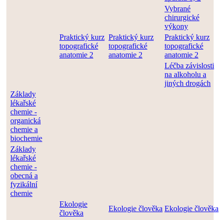
Vybrané
chirurgické
výkony
Praktický kurz
Praktický kurz
Praktický kurz
topografické
topografické
topografické
anatomie 2
anatomie 2
anatomie 2
Léčba závislosti
na alkoholu a
jiných drogách
Základy
lékařské
chemie -
organická
chemie a
biochemie
Základy
lékařské
chemie -
obecná a
fyzikální
chemie
Ekologie
Ekologie člověka
Ekologie člověka
člověka