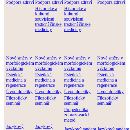
Podpora zdraví
Podpora zdraví
Podpora zdraví
Podpora zdraví
Historické a
Historické a
kulturní
kulturní
souvislosti
souvislosti
tradiční čínské
tradiční čínské
medicíny
medicíny
Nové směry v
Nové směry v
Nové směry v
Nové směry v
morfologickém
morfologickém
morfologickém
morfologickém
výzkumu
výzkumu
výzkumu
výzkumu
Estetická
Estetická
Estetická
Estetická
medicína a
medicína a
medicína a
medicína a
regenerace
regenerace
regenerace
regenerace
Úvod do etiky
Úvod do etiky
Úvod do etiky
Úvod do etiky
Filozofický
Filozofický
Filozofický
Filozofický
seminář
seminář
seminář
seminář
Propedeutika
zobrazovacích
metod
Jazykový
Jazykový
Jazykový tandem
Jazykový tandem