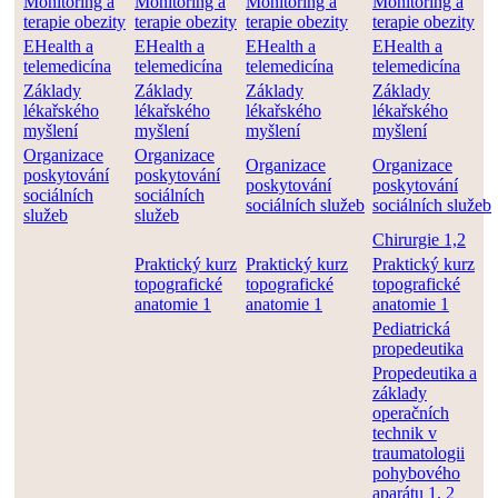
Monitoring a
Monitoring a
Monitoring a
Monitoring a
terapie obezity
terapie obezity
terapie obezity
terapie obezity
EHealth a
EHealth a
EHealth a
EHealth a
telemedicína
telemedicína
telemedicína
telemedicína
Základy
Základy
Základy
Základy
lékařského
lékařského
lékařského
lékařského
myšlení
myšlení
myšlení
myšlení
Organizace
Organizace
Organizace
Organizace
poskytování
poskytování
poskytování
poskytování
sociálních
sociálních
sociálních služeb
sociálních služeb
služeb
služeb
Chirurgie 1,2
Praktický kurz
Praktický kurz
Praktický kurz
topografické
topografické
topografické
anatomie 1
anatomie 1
anatomie 1
Pediatrická
propedeutika
Propedeutika a
základy
operačních
technik v
traumatologii
pohybového
aparátu 1, 2