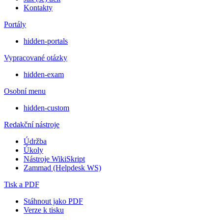
Kontakty
Portály
hidden-portals
Vypracované otázky
hidden-exam
Osobní menu
hidden-custom
Redakční nástroje
Údržba
Úkoly
Nástroje WikiSkript
Zammad (Helpdesk WS)
Tisk a PDF
Stáhnout jako PDF
Verze k tisku