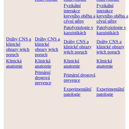
Fyzikální
Fyzikální
interakce
interakce
krevního oběhu a
krevního oběhu a
cévní stěny
cévní stěny
Patofyziologie v
Patofyziologie v
kazuistikách
kazuistikách
Dráhy CNS a
Dráhy CNS a
Dráhy CNS a
Dráhy CNS a
klinické
klinické
klinické obrazy
klinické obrazy
obrazy jejich
obrazy jejich
jejich poruch
jejich poruch
poruch
poruch
Klinická
Klinická
Klinická
Klinická
anatomie
anatomie
anatomie
anatomie
Primární
Primární drogová
drogová
prevence
prevence
Experimentální
Experimentální
patologie
patologie