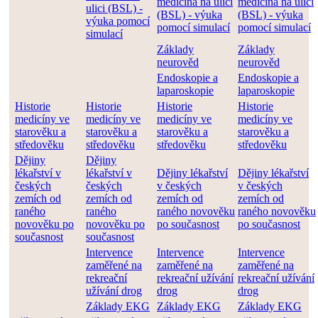
medicína na ulici
medicína na ulici
ulici (BSL) -
(BSL) - výuka
(BSL) - výuka
výuka pomocí
pomocí simulací
pomocí simulací
simulací
Základy
Základy
neurověd
neurověd
Endoskopie a
Endoskopie a
laparoskopie
laparoskopie
Historie
Historie
Historie
Historie
medicíny ve
medicíny ve
medicíny ve
medicíny ve
starověku a
starověku a
starověku a
starověku a
středověku
středověku
středověku
středověku
Dějiny
Dějiny
lékařství v
lékařství v
Dějiny lékařství
Dějiny lékařství
českých
českých
v českých
v českých
zemích od
zemích od
zemích od
zemích od
raného
raného
raného novověku
raného novověku
novověku po
novověku po
po současnost
po současnost
současnost
současnost
Intervence
Intervence
Intervence
zaměřené na
zaměřené na
zaměřené na
rekreační
rekreační užívání
rekreační užívání
užívání drog
drog
drog
Základy EKG
Základy EKG
Základy EKG