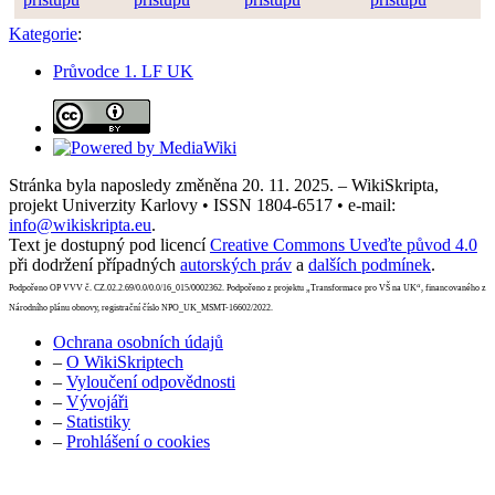
Kategorie
:
Průvodce 1. LF UK
Stránka byla naposledy změněna 20. 11. 2025. – WikiSkripta,
projekt Univerzity Karlovy • ISSN 1804-6517 • e-mail:
info@wikiskripta.eu
.
Text je dostupný pod licencí
Creative Commons Uveďte původ 4.0
při dodržení případných
autorských práv
a
dalších podmínek
.
Podpořeno OP VVV č. CZ.02.2.69/0.0/0.0/16_015/0002362. Podpořeno z projektu „Transformace pro VŠ na UK“, financovaného z
Národního plánu obnovy, registrační číslo NPO_UK_MSMT-16602/2022.
Ochrana osobních údajů
–
O WikiSkriptech
–
Vyloučení odpovědnosti
–
Vývojáři
–
Statistiky
–
Prohlášení o cookies