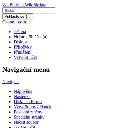
WikiSkripta
WikiSkripta
Přihlaste se
↓
Osobní nástroje
čeština
Nejste přihlášen(a)
Diskuse
Příspěvky
Přihlášení
Vytvořit účet
Navigační menu
Navigace
Nápověda
Nástěnka
Diskusní fórum
Vytvořit nový článek
Poslední změny
Speciální stránky
Načíst soubor
Jak (se) učit