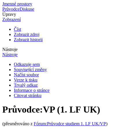
Jmenné prostory
Průvodce
Diskuse
Úpravy
Zobrazení
Číst
Zobrazit zdroj
Zobrazit historii
Nástroje
Nástroje
Odkazuje sem
Související změny
Načíst soubor
Verze k tisku
Trvalý odkaz
Informace o stránce
Citovat stránku
Průvodce
:
VP (1. LF UK)
(přesměrováno z
Fórum:Průvodce studiem 1. LF UK/VP
)