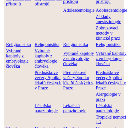
přístrojů
přístrojů
přístrojů
přístrojů
Adolescentologie
Adolescentologie
Základy
anesteziologie
Zobrazovací
metody v
klinické praxi
Religionistika
Religionistika
Religionistika
Religionistika
Vybrané
Vybrané
Vybrané kapitoly
Vybrané kapitoly
kapitoly z
kapitoly z
z embryologie
z embryologie
embryologie
embryologie
člověka
člověka
člověka
člověka
Přednáškové
Přednáškové
Přednáškové
večery Spolku
večery Spolku
večery Spolku
lékařů českých
lékařů českých v
lékařů českých v
v Praze
Praze
Praze
Alergologie v
praxi
Lékařská
Lékařská
Lékařská
parazitologie
parazitologie
parazitologie
Tropické nemoci
1,2