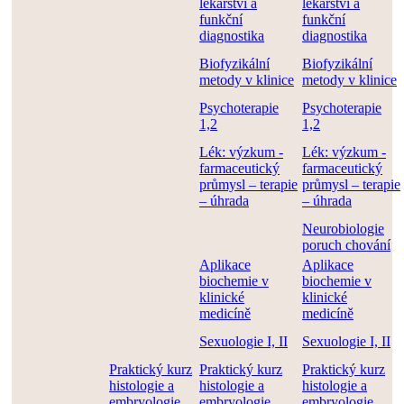
lékařství a
lékařství a
funkční
funkční
diagnostika
diagnostika
Biofyzikální
Biofyzikální
metody v klinice
metody v klinice
Psychoterapie
Psychoterapie
1,2
1,2
Lék: výzkum -
Lék: výzkum -
farmaceutický
farmaceutický
průmysl – terapie
průmysl – terapie
– úhrada
– úhrada
Neurobiologie
poruch chování
Aplikace
Aplikace
biochemie v
biochemie v
klinické
klinické
medicíně
medicíně
Sexuologie I, II
Sexuologie I, II
Praktický kurz
Praktický kurz
Praktický kurz
histologie a
histologie a
histologie a
embryologie
embryologie
embryologie