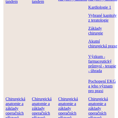
tandem
tandem
Kardiologie 1
Vybrané kapitoly
z teratologie
Základy
chirurgie
Akutní
chirurgická praxe
Výzkum -
farmaceutický
průmysl - terapie
- úhrada
Pochopení EKG
a jeho význam
pro praxi
Chirurgická
Chirurgická
Chirurgická
Chirurgická
anatomie a
anatomie a
anatomie a
anatomie a
základy
základy
základy
základy
operačních
operačních
operačních
operačních
přístupů
přístupů
přístupů
přístupů