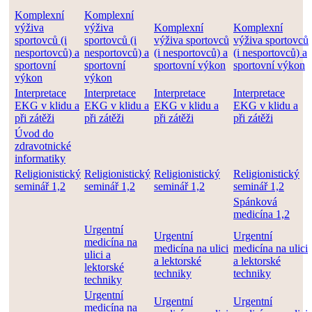
Komplexní
Komplexní
výživa
výživa
Komplexní
Komplexní
sportovců (i
sportovců (i
výživa sportovců
výživa sportovců
nesportovců) a
nesportovců) a
(i nesportovců) a
(i nesportovců) a
sportovní
sportovní
sportovní výkon
sportovní výkon
výkon
výkon
Interpretace
Interpretace
Interpretace
Interpretace
EKG v klidu a
EKG v klidu a
EKG v klidu a
EKG v klidu a
při zátěži
při zátěži
při zátěži
při zátěži
Úvod do
zdravotnické
informatiky
Religionistický
Religionistický
Religionistický
Religionistický
seminář 1,2
seminář 1,2
seminář 1,2
seminář 1,2
Spánková
medicína 1,2
Urgentní
Urgentní
Urgentní
medicína na
medicína na ulici
medicína na ulici
ulici a
a lektorské
a lektorské
lektorské
techniky
techniky
techniky
Urgentní
Urgentní
Urgentní
medicína na