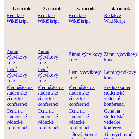
1. ročník
2. ročník
3. ročník
4. ročník
Redakce
Redakce
Redakce
Redakce
WikiSkript
WikiSkript
WikiSkript
WikiSkript
Zimní
Zimní
Zimní výcvikový
Zimní výcvikový
výcvikový
výcvikový
kurz
kurz
kurz
kurz
Letní
Letní
Letní výcvikový
Letní výcvikový
výcvikový
výcvikový
kurz
kurz
kurz
kurz
Přednáška na
Přednáška na
Přednáška na
Přednáška na
studentské
studentské
studentské
studentské
vědecké
vědecké
vědecké
vědecké
konferenci
konferenci
konferenci
konferenci
Cena na
Cena na
Cena na
Cena na
studentské
studentské
studentské
studentské
vědecké
vědecké
vědecké
vědecké
konferenci
konferenci
konferenci
konferenci
Tělovýchovné
Tělovýchovné