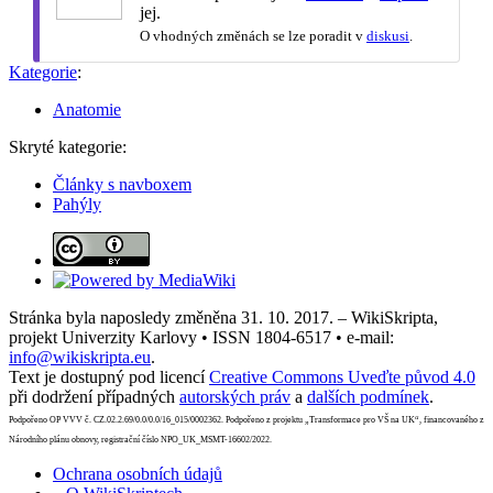
jej.
O vhodných změnách se lze poradit v
diskusi
.
Kategorie
:
Anatomie
Skryté kategorie:
Články s navboxem
Pahýly
Stránka byla naposledy změněna 31. 10. 2017. – WikiSkripta,
projekt Univerzity Karlovy • ISSN 1804-6517 • e-mail:
info@wikiskripta.eu
.
Text je dostupný pod licencí
Creative Commons Uveďte původ 4.0
při dodržení případných
autorských práv
a
dalších podmínek
.
Podpořeno OP VVV č. CZ.02.2.69/0.0/0.0/16_015/0002362. Podpořeno z projektu „Transformace pro VŠ na UK“, financovaného z
Národního plánu obnovy, registrační číslo NPO_UK_MSMT-16602/2022.
Ochrana osobních údajů