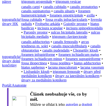
pánve
trigonum urogenitale
•
trigonum vesicae
canalis carpi
•
canalis cubitalis
•
canalis pronatorius
•
canalis supinatorius
•
canalis ulnaris
•
foramen
humerotricipitale
•
foramen omotricipitale
•
axilla
•
topografické
fossa cubitalis
•
fossa ovalis infraclavicularis
•
foveola
útvary HK
radialis
•
Frohseho arkáda
•
Guiotův prostor
•
hiatus
basilicus
•
incisura scapulae
•
incisura spinoglenoidalis
•
Paronův prostor
•
sulcus bicipitalis lateralis
•
sulcus
bicipitalis medialis
•
trigonum clavipectorale
canalis adductorius
•
canalis femoralis
•
arcus
tendineus m. solei
•
canalis musculofibularis
•
canalis
obturatorius
•
canalis pudendalis
•
Chopartův kloub
•
foramen infrapiriforme
•
foramen ischiadicum majus
•
topografické
foramen ischiadicum minus
•
foramen suprapiriforme
•
útvary dolní
fossa iliopectinea
•
fossa poplitea
•
hiatus adductorius
•
končetiny
hiatus saphenus
•
lacuna musculorum
•
lacuna vasorum
•
Lisfrankův kloub
•
trigonum femorale
•
útvary před
mediálním kotníkem
•
útvary za laterálním kotníkem
•
útvary za mediálním kotníkem
Portál:Anatomie
Článek neobsahuje vše, co by
měl.
Můžete se přidat k jeho
autorům
a
doplnit