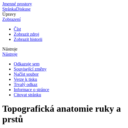
Jmenné prostory
Stránka
Diskuse
Úpravy
Zobrazení
Číst
Zobrazit zdroj
Zobrazit historii
Nástroje
Nástroje
Odkazuje sem
Související změny
Načíst soubor
Verze k tisku
Trvalý odkaz
Informace o stránce
Citovat stránku
Topografická anatomie ruky a
prstů