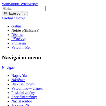
WikiSkripta
WikiSkripta
Přihlaste se
↓
Osobní nástroje
čeština
Nejste přihlášen(a)
Diskuse
Příspěvky
Přihlášení
Vytvořit účet
Navigační menu
Navigace
Nápověda
Nástěnka
Diskusní fórum
Vytvořit nový článek
Poslední změny
Speciální stránky
Načíst soubor
Jak (se) učit