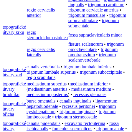
lingualis
•
trigonum caroticum
•
regio cervicalis
trigonum cervicale anterius
•
anterior
trigonum musculare
•
trigonum
submandibulare
•
trigonum
submentale
topografické
útvary krku
regio
fossa supraclavicularis minor
sternocleidomastoidea
fissura scalenorum
•
trigonum
regio cervicalis
omoclaviculare
•
trigonum
lateralis
omotrapezium
•
trigonum
scalenovertebrale
canalis vertebralis
•
trigonum lumbale inferius
•
topografické
trigonum lumbale superius
•
trigonum suboccipitale
•
útvary zad
regio scapularis
topografické
mediastinum superius
•
mediastinum inferior
•
útvary
(
mediastinum anterius
•
mediastinum medium
•
hrudníku
mediastinum posterius
) •
recessus pleurales
bursa omentalis
•
canalis inguinalis
•
ligamentum
topografické
hepatoduodenale
•
recessus peritonei
•
trigonum
útvary
cystohepaticum
•
trigonum inguinale
•
trigonum
břicha
lumbocostale
•
trigonum sternocostale
topografické
canalis pudendalis
•
excavatio rectouterina
•
fossa
útvary
ischioanalis
•
funiculus spermaticus
•
trigonum anale
•