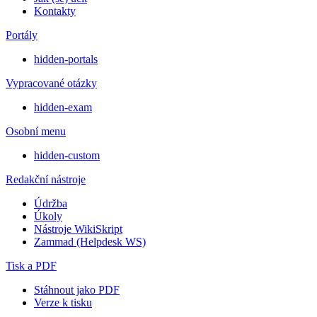
Kontakty
Portály
hidden-portals
Vypracované otázky
hidden-exam
Osobní menu
hidden-custom
Redakční nástroje
Údržba
Úkoly
Nástroje WikiSkript
Zammad (Helpdesk WS)
Tisk a PDF
Stáhnout jako PDF
Verze k tisku