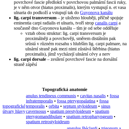
povrchové fascie předloktí v povrchovou palmární fascii ruky,
je v něm otvor (hiatus proximalis), kterým vystupují n. et vasa
ulnaria do podkoží a vstupují tak do
Guyonova kanálu
lig. carpi transversum
– je uloženo hlouběji, příčně spojuje
eminentia carpi radialis et ulnaris, tvoří strop
canalis carpi
a
současně dno Guyonova kanálu – tím je od sebe odděluje
vztah obou struktur: lig. carpi transversum je
proximálněji a povrchověji, směrem distálním pak
srůstá v různém rozsahu s hlubším lig. carpi palmare, na
ulnární straně pak mezi nimi zůstává štěrbina (hiatus
proximalis), jímž vycházejí ulnární cévy a nerv
lig. carpi dorsale
– zesílení povrchové fascie na dorsální
straně zápěsí
Topografická anatomie
anulus tendineus communis
•
cavitas nasalis
•
fossa
infratemporalis
•
fossa pterygopalatina
•
fossa
topografické
temporalis
•
orbita
•
septum styloideum
•
sinus
útvary hlavy
cavernosus
•
spatium prestyloideum
•
spatium
pterygomandibulare
•
spatium retropharyngeum
•
spatium retrostyloideum
angulus Béclardi
•
trigonum a.