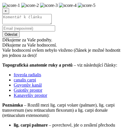
×
Odeslat
Děkujeme za Vaše podněty.
Děkujeme za Vaše hodnocení.
Vaše hodnocení ovšem nebylo vloženo (článek je možné hodnotit
jen jednou za den)!
Topografická anatomie ruky a prstů
– viz následující články:
foveola radialis
canalis carpi
Guyonův kanál
Guiotův prostor
Kanavelův prostor
Poznámka
– Rozdíl mezi lig. carpi volare (palmare), lig. carpi
transversum (seu retinaculum flexorum) a lig. carpi dorsale
(retinaculum extensorum):
lig. carpi palmare
– povrchové, jde o zesílení přechodu